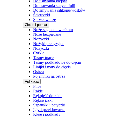
Do usuwania klejów
Do usuwania starych folii
Do zmywania silikonu/wosków
Ściereczki
Spryskiwacze
Cięcie i pomiar
Noże segmentowe 9mm
Noże bezpieczne
Nożyczki
Nożyki precyzyjne
Nożyczki
Cyrkle
Taśmy tnące
Taśmy podkładowe do cięcia
Linijki i maty do cięcia
Ostrza
Pojemniki na ostrza
Aplikacja
Filce
Rakle
Rękojeść do rakli
Rękawiczki
Szpatułki i patyczki
Igły i przekłuwacze
Kleje i podkłady