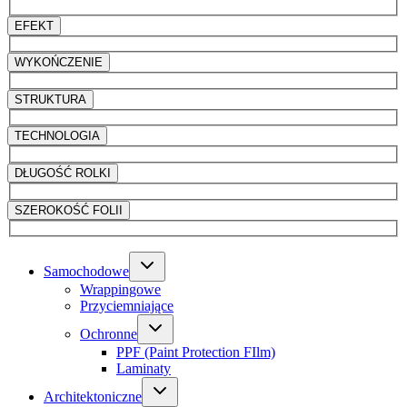
EFEKT
WYKOŃCZENIE
STRUKTURA
TECHNOLOGIA
DŁUGOŚĆ ROLKI
SZEROKOŚĆ FOLII
Samochodowe
Wrappingowe
Przyciemniające
Ochronne
PPF (Paint Protection FIlm)
Laminaty
Architektoniczne