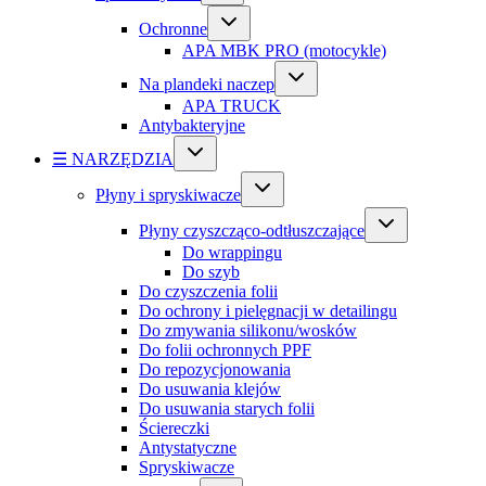
Ochronne
APA MBK PRO (motocykle)
Na plandeki naczep
APA TRUCK
Antybakteryjne
☰ NARZĘDZIA
Płyny i spryskiwacze
Płyny czyszcząco-odtłuszczające
Do wrappingu
Do szyb
Do czyszczenia folii
Do ochrony i pielęgnacji w detailingu
Do zmywania silikonu/wosków
Do folii ochronnych PPF
Do repozycjonowania
Do usuwania klejów
Do usuwania starych folii
Ściereczki
Antystatyczne
Spryskiwacze