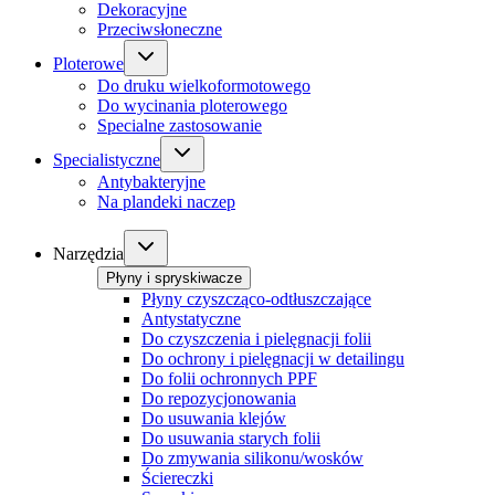
Dekoracyjne
Przeciwsłoneczne
Ploterowe
Do druku wielkoformotowego
Do wycinania ploterowego
Specialne zastosowanie
Specialistyczne
Antybakteryjne
Na plandeki naczep
Narzędzia
Płyny i spryskiwacze
Płyny czyszcząco-odtłuszczające
Antystatyczne
Do czyszczenia i pielęgnacji folii
Do ochrony i pielęgnacji w detailingu
Do folii ochronnych PPF
Do repozycjonowania
Do usuwania klejów
Do usuwania starych folii
Do zmywania silikonu/wosków
Ściereczki