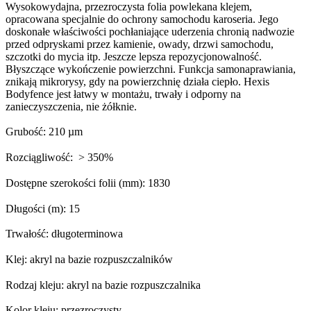
Wysokowydajna, przezroczysta folia powlekana klejem,
opracowana specjalnie do ochrony samochodu karoseria. Jego
doskonałe właściwości pochłaniające uderzenia chronią nadwozie
przed odpryskami przez kamienie, owady, drzwi samochodu,
szczotki do mycia itp. Jeszcze lepsza repozycjonowalność.
Błyszczące wykończenie powierzchni. Funkcja samonaprawiania,
znikają mikrorysy, gdy na powierzchnię działa ciepło. Hexis
Bodyfence jest łatwy w montażu, trwały i odporny na
zanieczyszczenia, nie żółknie.
Grubość: 210 µm
Rozciągliwość: > 350%
Dostępne szerokości folii (mm): 1830
Długości (m): 15
Trwałość: długoterminowa
Klej: akryl na bazie rozpuszczalników
Rodzaj kleju: akryl na bazie rozpuszczalnika
Kolor kleju: przezroczysty