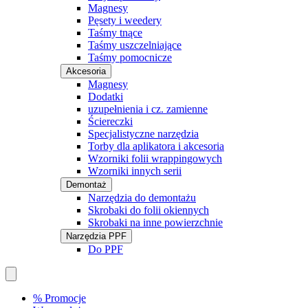
Magnesy
Pęsety i weedery
Taśmy tnące
Taśmy uszczelniające
Taśmy pomocnicze
Akcesoria
Magnesy
Dodatki
uzupełnienia i cz. zamienne
Ściereczki
Specjalistyczne narzędzia
Torby dla aplikatora i akcesoria
Wzorniki folii wrappingowych
Wzorniki innych serii
Demontaż
Narzędzia do demontażu
Skrobaki do folii okiennych
Skrobaki na inne powierzchnie
Narzędzia PPF
Do PPF
% Promocje