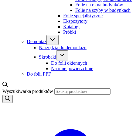
Folie na okna budynków
Folie na szyby w budynkach
Folie specjalistyczne
Ekspozytory
Katalogi
Próbki
Demontaż
Narzędzia do demontażu
Skrobaki
Do folii okiennych
Na inne powierzchnie
Do folii PPF
Wyszukiwarka produktów