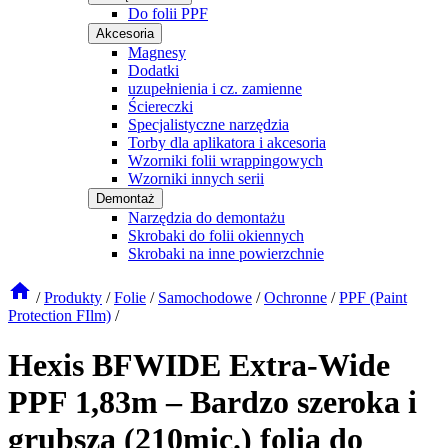
Do folii PPF
Akcesoria
Magnesy
Dodatki
uzupełnienia i cz. zamienne
Ściereczki
Specjalistyczne narzędzia
Torby dla aplikatora i akcesoria
Wzorniki folii wrappingowych
Wzorniki innych serii
Demontaż
Narzędzia do demontażu
Skrobaki do folii okiennych
Skrobaki na inne powierzchnie
/
Produkty
/
Folie
/
Samochodowe
/
Ochronne
/
PPF (Paint
Protection FIlm)
/
Hexis BFWIDE Extra-Wide
PPF 1,83m – Bardzo szeroka i
grubsza (210mic.) folia do