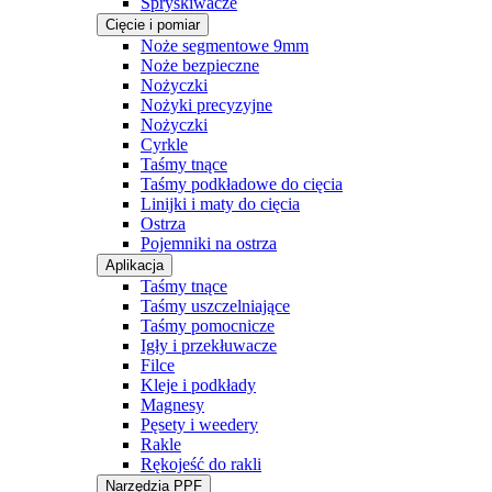
Spryskiwacze
Cięcie i pomiar
Noże segmentowe 9mm
Noże bezpieczne
Nożyczki
Nożyki precyzyjne
Nożyczki
Cyrkle
Taśmy tnące
Taśmy podkładowe do cięcia
Linijki i maty do cięcia
Ostrza
Pojemniki na ostrza
Aplikacja
Taśmy tnące
Taśmy uszczelniające
Taśmy pomocnicze
Igły i przekłuwacze
Filce
Kleje i podkłady
Magnesy
Pęsety i weedery
Rakle
Rękojeść do rakli
Narzędzia PPF