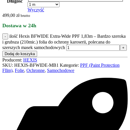
Długość
Wyczyść
499,00
zł
brutto
Dostawa w 24h
ilość Hexis BFWIDE Extra-Wide PPF 1,83m – Bardzo szeroka
i grubsza (210mic.) folia do ochrony karoserii, polecana do
szerszych masek samochodowych
Dodaj do koszyka
Producent:
HEXIS
SKU:
HEXIS-BFWIDE-MB1
Kategorie:
PPF (Paint Protection
FIlm)
,
Folie
,
Ochronne
,
Samochodowe