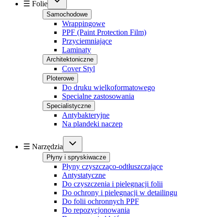
☰ Folie
Samochodowe
Wrappingowe
PPF (Paint Protection Film)
Przyciemniające
Laminaty
Architektoniczne
Cover Styl
Ploterowe
Do druku wielkoformatowego
Specialne zastosowania
Specialistyczne
Antybakteryjne
Na plandeki naczep
☰ Narzędzia
Płyny i spryskiwacze
Płyny czyszcząco-odtłuszczające
Antystatyczne
Do czyszczenia i pielęgnacji folii
Do ochrony i pielęgnacji w detailingu
Do folii ochronnych PPF
Do repozycjonowania