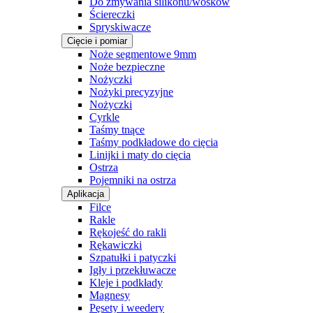
Do zmywania silikonu/wosków
Ściereczki
Spryskiwacze
Cięcie i pomiar
Noże segmentowe 9mm
Noże bezpieczne
Nożyczki
Nożyki precyzyjne
Nożyczki
Cyrkle
Taśmy tnące
Taśmy podkładowe do cięcia
Linijki i maty do cięcia
Ostrza
Pojemniki na ostrza
Aplikacja
Filce
Rakle
Rękojeść do rakli
Rękawiczki
Szpatułki i patyczki
Igły i przekłuwacze
Kleje i podkłady
Magnesy
Pęsety i weedery