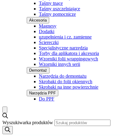
Taśmy tnące
Taśmy uszczelniające
Taśmy pomocnicze
Akcesoria
Magnesy
Dodatki
uzupełnienia i cz. zamienne
Ściereczki
Specjalistyczne narzędzia
Torby dla aplikatora i akcesoria
Wzorniki folii wrappingowych
Wzorniki innych serii
Demontaż
Narzędzia do demontażu
Skrobaki do folii okiennych
Skrobaki na inne powierzchnie
Narzędzia PPF
Do PPF
Wyszukiwarka produktów