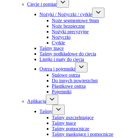
Cięcie i pomiar
Nożyki / Nożyczki / cyrkle
Noże segmentowe 9mm
Noże bezpieczne
Nożyki precyzyjne
Nożyczki
Cyrkle
Taśmy tnące
Taśmy podkładowe do cięcia
Linijki i maty do cięcia
Ostrza i pojemniki
Stalowe ostrza
Do innych powierzchni
Plastikowe ostrza
Pojemniki
Aplikacja
Taśmy
Taśmy uszczelniające
Taśmy tnące
Taśmy pomocnicze
Taśmy maskujące i pomocnicze