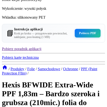
Wykończenie: wysoki połysk
Wkładka: silikonowany PET
Instrukcja aplikacji
📘
Pobierz PDF
Krok po kroku — przygotowanie powierzchni,
naklejanie, post-heating (1 MB)
Pobierz poradnik aplikacji
Pobierz kartę techniczną
/
Produkty
/
Folie
/
Samochodowe
/
Ochronne
/
PPF (Paint
Protection FIlm)
/
Hexis BFWIDE Extra-Wide
PPF 1,83m – Bardzo szeroka i
grubsza (210mic.) folia do