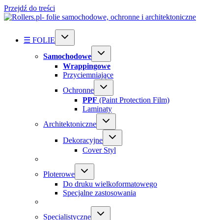
Przejdź do treści
☰ FOLIE
Samochodowe
Wrappingowe
Przyciemniające
Ochronne
PPF
(Paint Protection Film)
Laminaty
Architektoniczne
Dekoracyjne
Cover Styl
Ploterowe
Do druku wielkoformatowego
Specjalne zastosowania
Specialistyczne