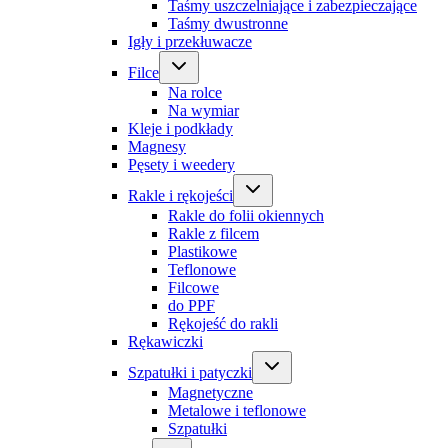
Taśmy uszczelniające i zabezpieczające
Taśmy dwustronne
Igły i przekłuwacze
Filce
Na rolce
Na wymiar
Kleje i podkłady
Magnesy
Pęsety i weedery
Rakle i rękojeści
Rakle do folii okiennych
Rakle z filcem
Plastikowe
Teflonowe
Filcowe
do PPF
Rękojeść do rakli
Rękawiczki
Szpatułki i patyczki
Magnetyczne
Metalowe i teflonowe
Szpatułki