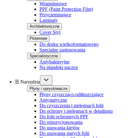
Wrappingowe
PPF (Paint Protection Film)
Przyciemniające
Laminaty
Architektoniczne
Cover Styl
Ploterowe
Do druku wielkoformatowego
Specialne zastosowania
Specialistyczne
Antybakteryjne
Na plandeki naczep
☰ Narzędzia
Płyny i spryskiwacze
Płyny czyszcząco-odtłuszczające
Antystatyczne
Do czyszczenia i pielęgnacji folii
Do ochrony i pielęgnacji w detailingu
Do folii ochronnych PPF
Do repozycjonowania
Do usuwania klejów
Do usuwania starych folii