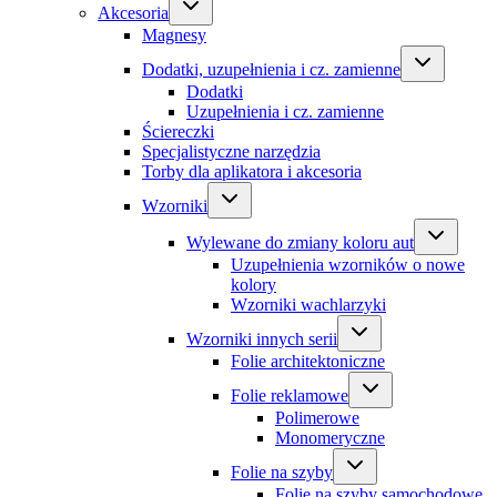
Akcesoria
Magnesy
Dodatki, uzupełnienia i cz. zamienne
Dodatki
Uzupełnienia i cz. zamienne
Ściereczki
Specjalistyczne narzędzia
Torby dla aplikatora i akcesoria
Wzorniki
Wylewane do zmiany koloru aut
Uzupełnienia wzorników o nowe
kolory
Wzorniki wachlarzyki
Wzorniki innych serii
Folie architektoniczne
Folie reklamowe
Polimerowe
Monomeryczne
Folie na szyby
Folie na szyby samochodowe