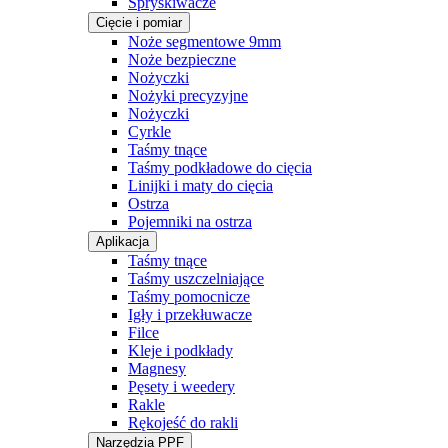
Spryskiwacze
Cięcie i pomiar
Noże segmentowe 9mm
Noże bezpieczne
Nożyczki
Nożyki precyzyjne
Nożyczki
Cyrkle
Taśmy tnące
Taśmy podkładowe do cięcia
Linijki i maty do cięcia
Ostrza
Pojemniki na ostrza
Aplikacja
Taśmy tnące
Taśmy uszczelniające
Taśmy pomocnicze
Igły i przekłuwacze
Filce
Kleje i podkłady
Magnesy
Pęsety i weedery
Rakle
Rękojeść do rakli
Narzędzia PPF