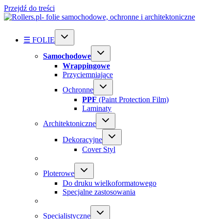
Przejdź do treści
☰ FOLIE
Samochodowe
Wrappingowe
Przyciemniające
Ochronne
PPF
(Paint Protection Film)
Laminaty
Architektoniczne
Dekoracyjne
Cover Styl
Ploterowe
Do druku wielkoformatowego
Specjalne zastosowania
Specialistyczne