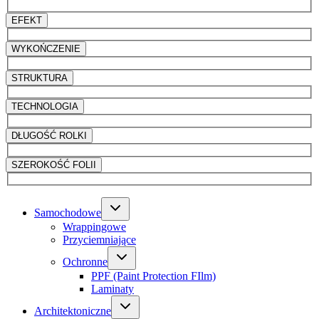
EFEKT
WYKOŃCZENIE
STRUKTURA
TECHNOLOGIA
DŁUGOŚĆ ROLKI
SZEROKOŚĆ FOLII
Samochodowe
Wrappingowe
Przyciemniające
Ochronne
PPF (Paint Protection FIlm)
Laminaty
Architektoniczne