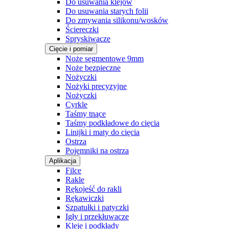
Do usuwania klejów
Do usuwania starych folii
Do zmywania silikonu/wosków
Ściereczki
Spryskiwacze
Cięcie i pomiar
Noże segmentowe 9mm
Noże bezpieczne
Nożyczki
Nożyki precyzyjne
Nożyczki
Cyrkle
Taśmy tnące
Taśmy podkładowe do cięcia
Linijki i maty do cięcia
Ostrza
Pojemniki na ostrza
Aplikacja
Filce
Rakle
Rękojeść do rakli
Rękawiczki
Szpatułki i patyczki
Igły i przekłuwacze
Kleje i podkłady