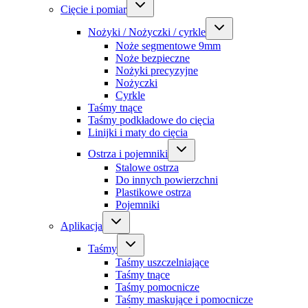
Cięcie i pomiar
Nożyki / Nożyczki / cyrkle
Noże segmentowe 9mm
Noże bezpieczne
Nożyki precyzyjne
Nożyczki
Cyrkle
Taśmy tnące
Taśmy podkładowe do cięcia
Linijki i maty do cięcia
Ostrza i pojemniki
Stalowe ostrza
Do innych powierzchni
Plastikowe ostrza
Pojemniki
Aplikacja
Taśmy
Taśmy uszczelniające
Taśmy tnące
Taśmy pomocnicze
Taśmy maskujące i pomocnicze