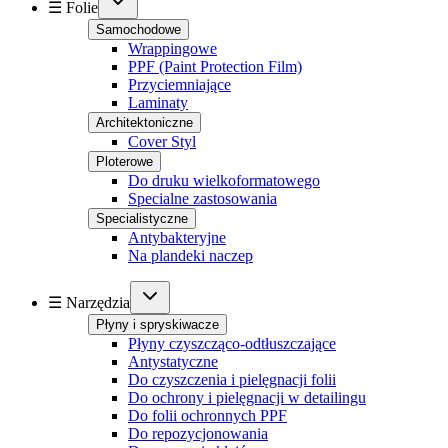
☰ Folie
Samochodowe
Wrappingowe
PPF (Paint Protection Film)
Przyciemniające
Laminaty
Architektoniczne
Cover Styl
Ploterowe
Do druku wielkoformatowego
Specialne zastosowania
Specialistyczne
Antybakteryjne
Na plandeki naczep
☰ Narzędzia
Płyny i spryskiwacze
Płyny czyszcząco-odtłuszczające
Antystatyczne
Do czyszczenia i pielęgnacji folii
Do ochrony i pielęgnacji w detailingu
Do folii ochronnych PPF
Do repozycjonowania