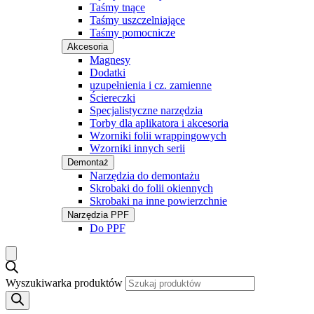
Taśmy tnące
Taśmy uszczelniające
Taśmy pomocnicze
Akcesoria
Magnesy
Dodatki
uzupełnienia i cz. zamienne
Ściereczki
Specjalistyczne narzędzia
Torby dla aplikatora i akcesoria
Wzorniki folii wrappingowych
Wzorniki innych serii
Demontaż
Narzędzia do demontażu
Skrobaki do folii okiennych
Skrobaki na inne powierzchnie
Narzędzia PPF
Do PPF
Wyszukiwarka produktów