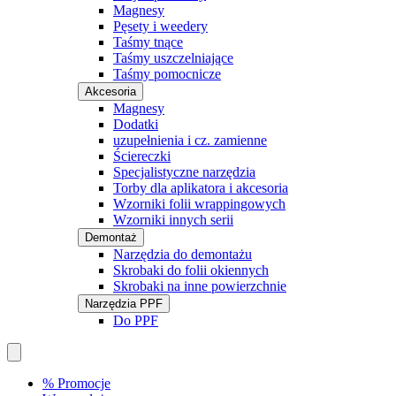
Magnesy
Pęsety i weedery
Taśmy tnące
Taśmy uszczelniające
Taśmy pomocnicze
Akcesoria
Magnesy
Dodatki
uzupełnienia i cz. zamienne
Ściereczki
Specjalistyczne narzędzia
Torby dla aplikatora i akcesoria
Wzorniki folii wrappingowych
Wzorniki innych serii
Demontaż
Narzędzia do demontażu
Skrobaki do folii okiennych
Skrobaki na inne powierzchnie
Narzędzia PPF
Do PPF
% Promocje