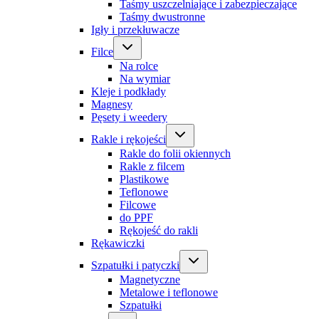
Taśmy uszczelniające i zabezpieczające
Taśmy dwustronne
Igły i przekłuwacze
Filce
Na rolce
Na wymiar
Kleje i podkłady
Magnesy
Pęsety i weedery
Rakle i rękojeści
Rakle do folii okiennych
Rakle z filcem
Plastikowe
Teflonowe
Filcowe
do PPF
Rękojeść do rakli
Rękawiczki
Szpatułki i patyczki
Magnetyczne
Metalowe i teflonowe
Szpatułki