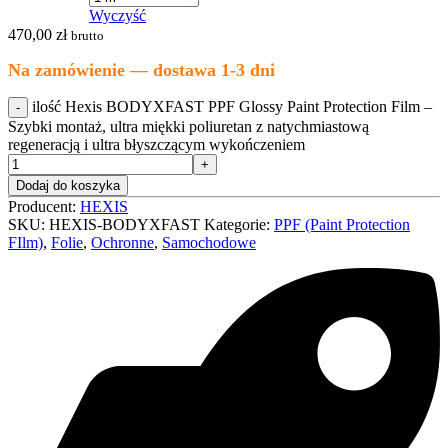
Wyczyść
470,00
zł
brutto
Na zamówienie — dostawa 1-3 dni
ilość Hexis BODYXFAST PPF Glossy Paint Protection Film –
Szybki montaż, ultra miękki poliuretan z natychmiastową
regeneracją i ultra błyszczącym wykończeniem
Dodaj do koszyka
Producent:
HEXIS
SKU:
HEXIS-BODYXFAST
Kategorie:
PPF (Paint Protection
FIlm)
,
Folie
,
Ochronne
,
Samochodowe