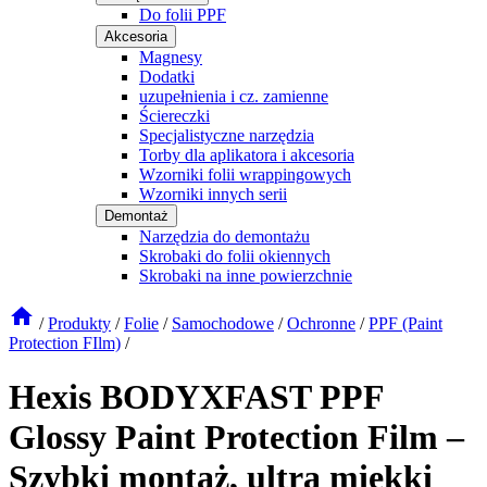
Do folii PPF
Akcesoria
Magnesy
Dodatki
uzupełnienia i cz. zamienne
Ściereczki
Specjalistyczne narzędzia
Torby dla aplikatora i akcesoria
Wzorniki folii wrappingowych
Wzorniki innych serii
Demontaż
Narzędzia do demontażu
Skrobaki do folii okiennych
Skrobaki na inne powierzchnie
/
Produkty
/
Folie
/
Samochodowe
/
Ochronne
/
PPF (Paint
Protection FIlm)
/
Hexis BODYXFAST PPF
Glossy Paint Protection Film –
Szybki montaż, ultra miękki