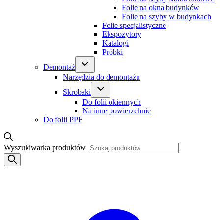
Folie na okna budynków
Folie na szyby w budynkach
Folie specjalistyczne
Ekspozytory
Katalogi
Próbki
Demontaż
Narzędzia do demontażu
Skrobaki
Do folii okiennych
Na inne powierzchnie
Do folii PPF
Wyszukiwarka produktów