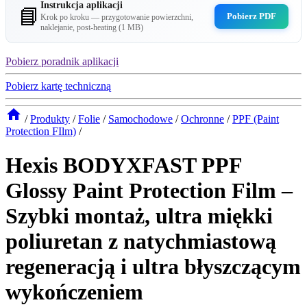
Instrukcja aplikacji
📘
Pobierz PDF
Krok po kroku — przygotowanie powierzchni,
naklejanie, post-heating (1 MB)
Pobierz poradnik aplikacji
Pobierz kartę techniczną
/
Produkty
/
Folie
/
Samochodowe
/
Ochronne
/
PPF (Paint
Protection FIlm)
/
Hexis BODYXFAST PPF
Glossy Paint Protection Film –
Szybki montaż, ultra miękki
poliuretan z natychmiastową
regeneracją i ultra błyszczącym
wykończeniem