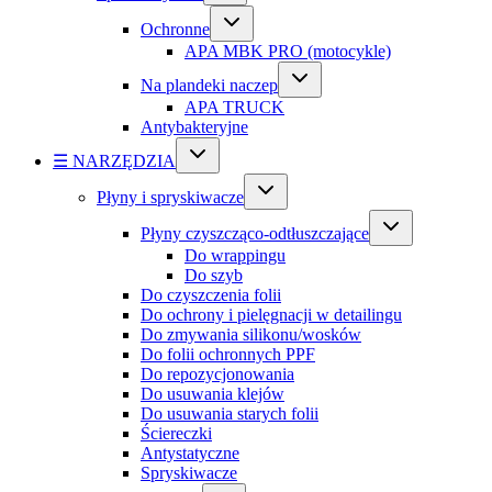
Ochronne
APA MBK PRO (motocykle)
Na plandeki naczep
APA TRUCK
Antybakteryjne
☰ NARZĘDZIA
Płyny i spryskiwacze
Płyny czyszcząco-odtłuszczające
Do wrappingu
Do szyb
Do czyszczenia folii
Do ochrony i pielęgnacji w detailingu
Do zmywania silikonu/wosków
Do folii ochronnych PPF
Do repozycjonowania
Do usuwania klejów
Do usuwania starych folii
Ściereczki
Antystatyczne
Spryskiwacze