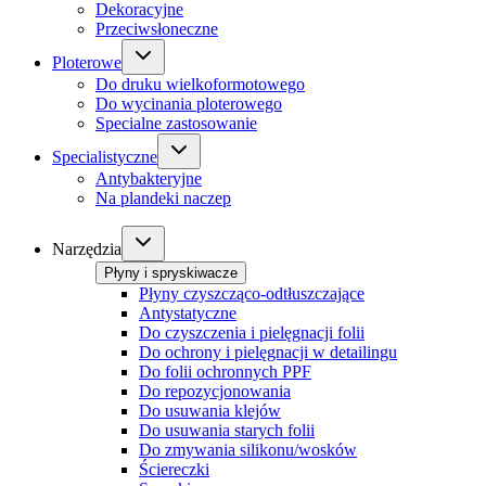
Dekoracyjne
Przeciwsłoneczne
Ploterowe
Do druku wielkoformotowego
Do wycinania ploterowego
Specialne zastosowanie
Specialistyczne
Antybakteryjne
Na plandeki naczep
Narzędzia
Płyny i spryskiwacze
Płyny czyszcząco-odtłuszczające
Antystatyczne
Do czyszczenia i pielęgnacji folii
Do ochrony i pielęgnacji w detailingu
Do folii ochronnych PPF
Do repozycjonowania
Do usuwania klejów
Do usuwania starych folii
Do zmywania silikonu/wosków
Ściereczki