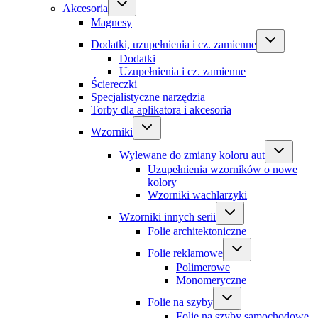
Akcesoria
Magnesy
Dodatki, uzupełnienia i cz. zamienne
Dodatki
Uzupełnienia i cz. zamienne
Ściereczki
Specjalistyczne narzędzia
Torby dla aplikatora i akcesoria
Wzorniki
Wylewane do zmiany koloru aut
Uzupełnienia wzorników o nowe
kolory
Wzorniki wachlarzyki
Wzorniki innych serii
Folie architektoniczne
Folie reklamowe
Polimerowe
Monomeryczne
Folie na szyby
Folie na szyby samochodowe