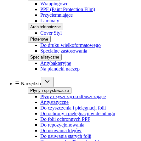
Wrappingowe
PPF (Paint Protection Film)
Przyciemniające
Laminaty
Architektoniczne
Cover Styl
Ploterowe
Do druku wielkoformatowego
Specialne zastosowania
Specialistyczne
Antybakteryjne
Na plandeki naczep
☰ Narzędzia
Płyny i spryskiwacze
Płyny czyszcząco-odtłuszczające
Antystatyczne
Do czyszczenia i pielęgnacji folii
Do ochrony i pielęgnacji w detailingu
Do folii ochronnych PPF
Do repozycjonowania
Do usuwania klejów
Do usuwania starych folii