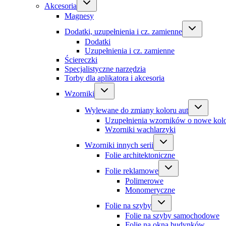
Akcesoria
Magnesy
Dodatki, uzupełnienia i cz. zamienne
Dodatki
Uzupełnienia i cz. zamienne
Ściereczki
Specjalistyczne narzędzia
Torby dla aplikatora i akcesoria
Wzorniki
Wylewane do zmiany koloru aut
Uzupełnienia wzorników o nowe kol
Wzorniki wachlarzyki
Wzorniki innych serii
Folie architektoniczne
Folie reklamowe
Polimerowe
Monomeryczne
Folie na szyby
Folie na szyby samochodowe
Folie na okna budynków