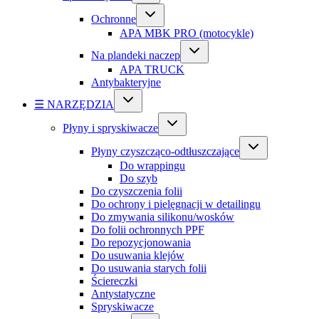
Ochronne
APA MBK PRO (motocykle)
Na plandeki naczep
APA TRUCK
Antybakteryjne
☰ NARZĘDZIA
Płyny i spryskiwacze
Płyny czyszcząco-odtłuszczające
Do wrappingu
Do szyb
Do czyszczenia folii
Do ochrony i pielęgnacji w detailingu
Do zmywania silikonu/wosków
Do folii ochronnych PPF
Do repozycjonowania
Do usuwania klejów
Do usuwania starych folii
Ściereczki
Antystatyczne
Spryskiwacze