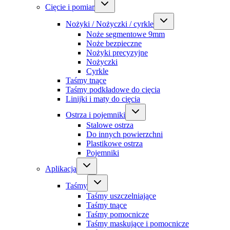
Cięcie i pomiar
Nożyki / Nożyczki / cyrkle
Noże segmentowe 9mm
Noże bezpieczne
Nożyki precyzyjne
Nożyczki
Cyrkle
Taśmy tnące
Taśmy podkładowe do cięcia
Linijki i maty do cięcia
Ostrza i pojemniki
Stalowe ostrza
Do innych powierzchni
Plastikowe ostrza
Pojemniki
Aplikacja
Taśmy
Taśmy uszczelniające
Taśmy tnące
Taśmy pomocnicze
Taśmy maskujące i pomocnicze