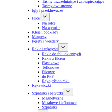
Taśmy uszczelniające i zabezpieczające
Taśmy dwustronne
Igły i przekłuwacze
Filce
Na rolce
Na wymiar
Kleje i podkłady
Magnesy
Pęsety i weedery
Rakle i rękojeści
Rakle do folii okiennych
Rakle z filcem
Plastikowe
Teflonowe
Filcowe
do PPF
Rękojeść do rakli
Rękawiczki
Szpatułki i patyczki
Magnetyczne
Metalowe i teflonowe
Szpatułki