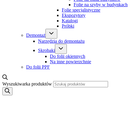
Folie na szyby w budynkach
Folie specjalistyczne
Ekspozytory
Katalogi
Próbki
Demontaż
Narzędzia do demontażu
Skrobaki
Do folii okiennych
Na inne powierzchnie
Do folii PPF
Wyszukiwarka produktów