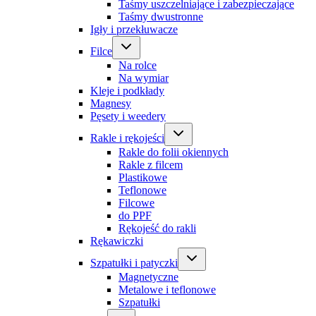
Taśmy uszczelniające i zabezpieczające
Taśmy dwustronne
Igły i przekłuwacze
Filce
Na rolce
Na wymiar
Kleje i podkłady
Magnesy
Pęsety i weedery
Rakle i rękojeści
Rakle do folii okiennych
Rakle z filcem
Plastikowe
Teflonowe
Filcowe
do PPF
Rękojeść do rakli
Rękawiczki
Szpatułki i patyczki
Magnetyczne
Metalowe i teflonowe
Szpatułki