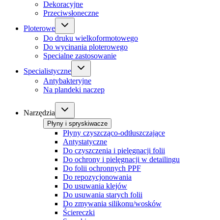
Dekoracyjne
Przeciwsłoneczne
Ploterowe
Do druku wielkoformotowego
Do wycinania ploterowego
Specialne zastosowanie
Specialistyczne
Antybakteryjne
Na plandeki naczep
Narzędzia
Płyny i spryskiwacze
Płyny czyszcząco-odtłuszczające
Antystatyczne
Do czyszczenia i pielęgnacji folii
Do ochrony i pielęgnacji w detailingu
Do folii ochronnych PPF
Do repozycjonowania
Do usuwania klejów
Do usuwania starych folii
Do zmywania silikonu/wosków
Ściereczki