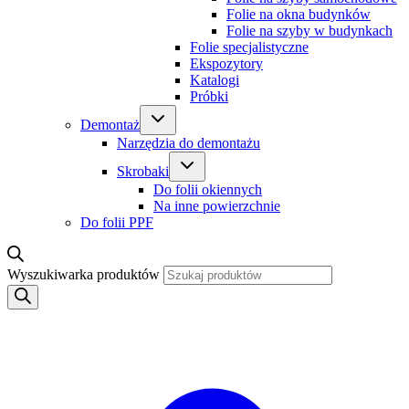
Folie na okna budynków
Folie na szyby w budynkach
Folie specjalistyczne
Ekspozytory
Katalogi
Próbki
Demontaż
Narzędzia do demontażu
Skrobaki
Do folii okiennych
Na inne powierzchnie
Do folii PPF
Wyszukiwarka produktów