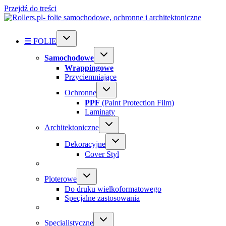
Przejdź do treści
☰ FOLIE
Samochodowe
Wrappingowe
Przyciemniające
Ochronne
PPF
(Paint Protection Film)
Laminaty
Architektoniczne
Dekoracyjne
Cover Styl
Ploterowe
Do druku wielkoformatowego
Specjalne zastosowania
Specialistyczne