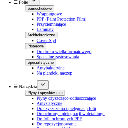
☰ Folie
Samochodowe
Wrappingowe
PPF (Paint Protection Film)
Przyciemniające
Laminaty
Architektoniczne
Cover Styl
Ploterowe
Do druku wielkoformatowego
Specialne zastosowania
Specialistyczne
Antybakteryjne
Na plandeki naczep
☰ Narzędzia
Płyny i spryskiwacze
Płyny czyszcząco-odtłuszczające
Antystatyczne
Do czyszczenia i pielęgnacji folii
Do ochrony i pielęgnacji w detailingu
Do folii ochronnych PPF
Do repozycjonowania