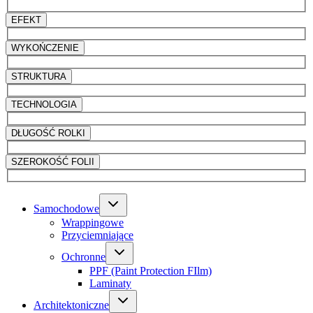
EFEKT
WYKOŃCZENIE
STRUKTURA
TECHNOLOGIA
DŁUGOŚĆ ROLKI
SZEROKOŚĆ FOLII
Samochodowe
Wrappingowe
Przyciemniające
Ochronne
PPF (Paint Protection FIlm)
Laminaty
Architektoniczne