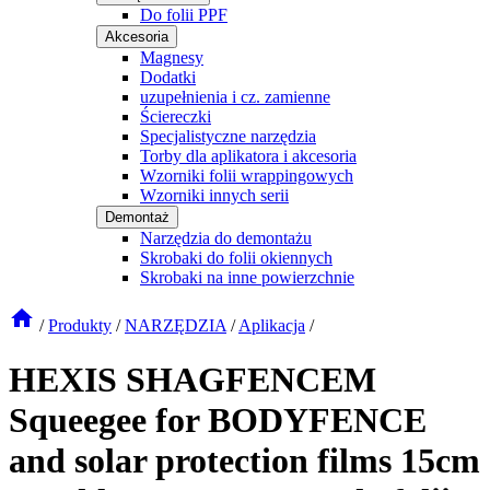
Do folii PPF
Akcesoria
Magnesy
Dodatki
uzupełnienia i cz. zamienne
Ściereczki
Specjalistyczne narzędzia
Torby dla aplikatora i akcesoria
Wzorniki folii wrappingowych
Wzorniki innych serii
Demontaż
Narzędzia do demontażu
Skrobaki do folii okiennych
Skrobaki na inne powierzchnie
/
Produkty
/
NARZĘDZIA
/
Aplikacja
/
HEXIS SHAGFENCEM
Squeegee for BODYFENCE
and solar protection films 15cm