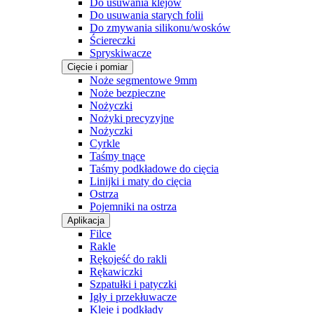
Do usuwania klejów
Do usuwania starych folii
Do zmywania silikonu/wosków
Ściereczki
Spryskiwacze
Cięcie i pomiar
Noże segmentowe 9mm
Noże bezpieczne
Nożyczki
Nożyki precyzyjne
Nożyczki
Cyrkle
Taśmy tnące
Taśmy podkładowe do cięcia
Linijki i maty do cięcia
Ostrza
Pojemniki na ostrza
Aplikacja
Filce
Rakle
Rękojeść do rakli
Rękawiczki
Szpatułki i patyczki
Igły i przekłuwacze
Kleje i podkłady