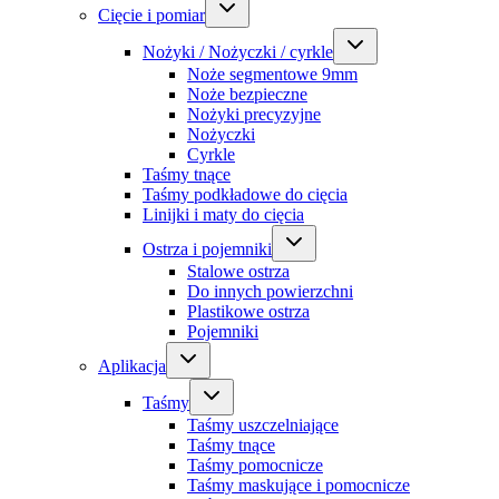
Cięcie i pomiar
Nożyki / Nożyczki / cyrkle
Noże segmentowe 9mm
Noże bezpieczne
Nożyki precyzyjne
Nożyczki
Cyrkle
Taśmy tnące
Taśmy podkładowe do cięcia
Linijki i maty do cięcia
Ostrza i pojemniki
Stalowe ostrza
Do innych powierzchni
Plastikowe ostrza
Pojemniki
Aplikacja
Taśmy
Taśmy uszczelniające
Taśmy tnące
Taśmy pomocnicze
Taśmy maskujące i pomocnicze