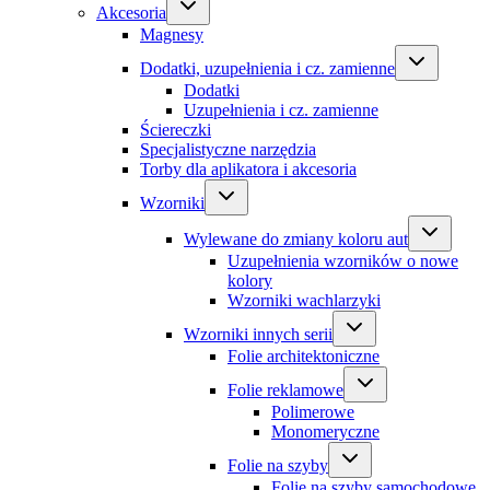
Akcesoria
Magnesy
Dodatki, uzupełnienia i cz. zamienne
Dodatki
Uzupełnienia i cz. zamienne
Ściereczki
Specjalistyczne narzędzia
Torby dla aplikatora i akcesoria
Wzorniki
Wylewane do zmiany koloru aut
Uzupełnienia wzorników o nowe
kolory
Wzorniki wachlarzyki
Wzorniki innych serii
Folie architektoniczne
Folie reklamowe
Polimerowe
Monomeryczne
Folie na szyby
Folie na szyby samochodowe