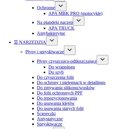
Ochronne
APA MBK PRO (motocykle)
Na plandeki naczep
APA TRUCK
Antybakteryjne
☰ NARZĘDZIA
Płyny i spryskiwacze
Płyny czyszcząco-odtłuszczające
Do wrappingu
Do szyb
Do czyszczenia folii
Do ochrony i pielęgnacji w detailingu
Do zmywania silikonu/wosków
Do folii ochronnych PPF
Do repozycjonowania
Do usuwania klejów
Do usuwania starych folii
Ściereczki
Antystatyczne
Spryskiwacze