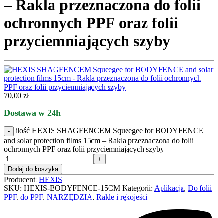
– Rakla przeznaczona do folii
ochronnych PPF oraz folii
przyciemniających szyby
70,00
zł
Dostawa w 24h
ilość HEXIS SHAGFENCEM Squeegee for BODYFENCE
and solar protection films 15cm – Rakla przeznaczona do folii
ochronnych PPF oraz folii przyciemniających szyby
Dodaj do koszyka
Producent:
HEXIS
SKU:
HEXIS-BODYFENCE-15CM
Kategorii:
Aplikacja
,
Do folii
PPF
,
do PPF
,
NARZĘDZIA
,
Rakle i rękojeści