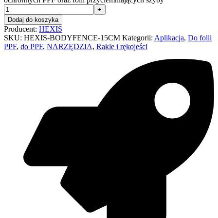
Dodaj do koszyka
Producent:
HEXIS
SKU:
HEXIS-BODYFENCE-15CM
Kategorii:
Aplikacja
,
Do folii
PPF
,
do PPF
,
NARZĘDZIA
,
Rakle i rękojeści