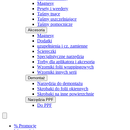
Magnesy
Pęsety i weedery
Taśmy tnące
Taśmy uszczelniające
Taśmy pomocnicze
Akcesoria
Magnesy
Dodatki
uzupełnienia i cz. zamienne
Ściereczki
Specjalistyczne narzędzia
Torby dla aplikatora i akcesoria
Wzorniki folii wrappingowych
Wzorniki innych serii
Demontaż
Narzędzia do demontażu
Skrobaki do folii okiennych
Skrobaki na inne powierzchnie
Narzędzia PPF
Do PPF
% Promocje