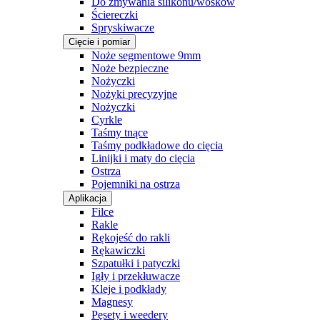
Do zmywania silikonu/wosków
Ściereczki
Spryskiwacze
Cięcie i pomiar
Noże segmentowe 9mm
Noże bezpieczne
Nożyczki
Nożyki precyzyjne
Nożyczki
Cyrkle
Taśmy tnące
Taśmy podkładowe do cięcia
Linijki i maty do cięcia
Ostrza
Pojemniki na ostrza
Aplikacja
Filce
Rakle
Rękojeść do rakli
Rękawiczki
Szpatułki i patyczki
Igły i przekłuwacze
Kleje i podkłady
Magnesy
Pęsety i weedery