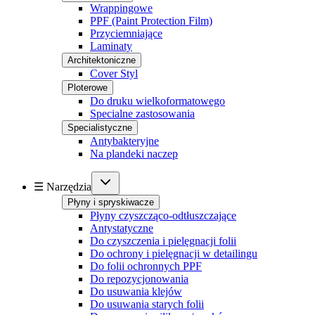
Wrappingowe
PPF (Paint Protection Film)
Przyciemniające
Laminaty
Architektoniczne
Cover Styl
Ploterowe
Do druku wielkoformatowego
Specialne zastosowania
Specialistyczne
Antybakteryjne
Na plandeki naczep
☰ Narzędzia
Płyny i spryskiwacze
Płyny czyszcząco-odtłuszczające
Antystatyczne
Do czyszczenia i pielęgnacji folii
Do ochrony i pielęgnacji w detailingu
Do folii ochronnych PPF
Do repozycjonowania
Do usuwania klejów
Do usuwania starych folii