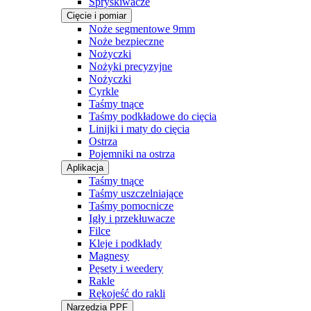
Spryskiwacze
Cięcie i pomiar
Noże segmentowe 9mm
Noże bezpieczne
Nożyczki
Nożyki precyzyjne
Nożyczki
Cyrkle
Taśmy tnące
Taśmy podkładowe do cięcia
Linijki i maty do cięcia
Ostrza
Pojemniki na ostrza
Aplikacja
Taśmy tnące
Taśmy uszczelniające
Taśmy pomocnicze
Igły i przekłuwacze
Filce
Kleje i podkłady
Magnesy
Pęsety i weedery
Rakle
Rękojeść do rakli
Narzędzia PPF