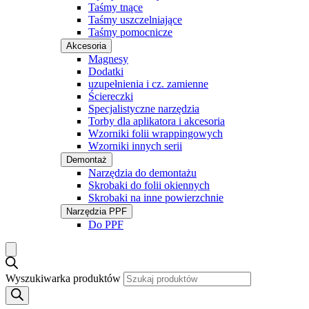
Taśmy tnące
Taśmy uszczelniające
Taśmy pomocnicze
Akcesoria
Magnesy
Dodatki
uzupełnienia i cz. zamienne
Ściereczki
Specjalistyczne narzędzia
Torby dla aplikatora i akcesoria
Wzorniki folii wrappingowych
Wzorniki innych serii
Demontaż
Narzędzia do demontażu
Skrobaki do folii okiennych
Skrobaki na inne powierzchnie
Narzędzia PPF
Do PPF
Wyszukiwarka produktów