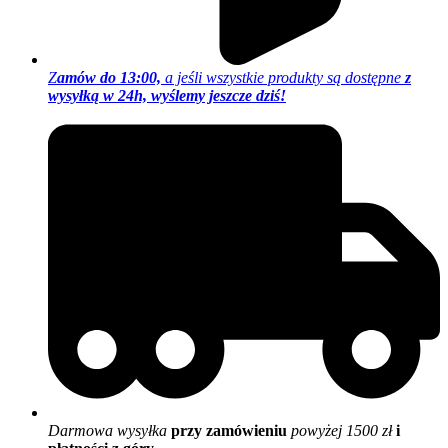
Z
amów do 13:00,
a jeśli wszystkie produkty są dostępne
z
wysyłką w 24h, wyślemy jeszcze dziś!
Darmowa wysyłka
przy zamówieniu
powyżej 1500 zł
i