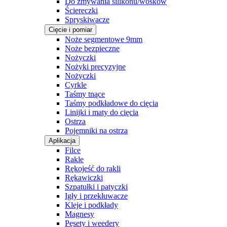
Do zmywania silikonu/wosków
Ściereczki
Spryskiwacze
Cięcie i pomiar
Noże segmentowe 9mm
Noże bezpieczne
Nożyczki
Nożyki precyzyjne
Nożyczki
Cyrkle
Taśmy tnące
Taśmy podkładowe do cięcia
Linijki i maty do cięcia
Ostrza
Pojemniki na ostrza
Aplikacja
Filce
Rakle
Rękojeść do rakli
Rękawiczki
Szpatułki i patyczki
Igły i przekłuwacze
Kleje i podkłady
Magnesy
Pęsety i weedery