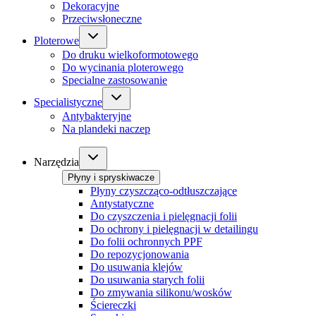
Dekoracyjne
Przeciwsłoneczne
Ploterowe
Do druku wielkoformotowego
Do wycinania ploterowego
Specialne zastosowanie
Specialistyczne
Antybakteryjne
Na plandeki naczep
Narzędzia
Płyny i spryskiwacze
Płyny czyszcząco-odtłuszczające
Antystatyczne
Do czyszczenia i pielęgnacji folii
Do ochrony i pielęgnacji w detailingu
Do folii ochronnych PPF
Do repozycjonowania
Do usuwania klejów
Do usuwania starych folii
Do zmywania silikonu/wosków
Ściereczki