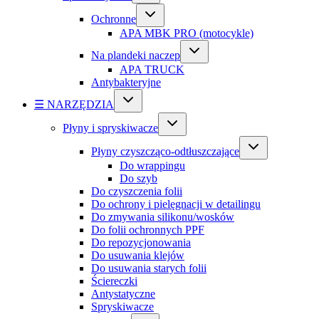
Ochronne
APA MBK PRO (motocykle)
Na plandeki naczep
APA TRUCK
Antybakteryjne
☰ NARZĘDZIA
Płyny i spryskiwacze
Płyny czyszcząco-odtłuszczające
Do wrappingu
Do szyb
Do czyszczenia folii
Do ochrony i pielęgnacji w detailingu
Do zmywania silikonu/wosków
Do folii ochronnych PPF
Do repozycjonowania
Do usuwania klejów
Do usuwania starych folii
Ściereczki
Antystatyczne
Spryskiwacze