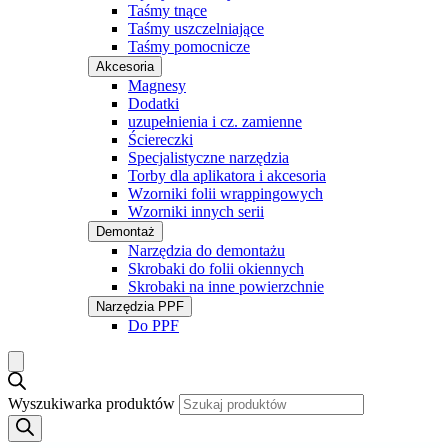
Taśmy tnące
Taśmy uszczelniające
Taśmy pomocnicze
Akcesoria
Magnesy
Dodatki
uzupełnienia i cz. zamienne
Ściereczki
Specjalistyczne narzędzia
Torby dla aplikatora i akcesoria
Wzorniki folii wrappingowych
Wzorniki innych serii
Demontaż
Narzędzia do demontażu
Skrobaki do folii okiennych
Skrobaki na inne powierzchnie
Narzędzia PPF
Do PPF
Wyszukiwarka produktów