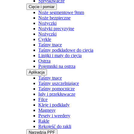
Spryskiwacze
Cięcie i pomiar
Noże segmentowe 9mm
Noże bezpieczne
Nożyczki
Nożyki precyzyjne
Nożyczki
Cyrkle
Taśmy tnące
Taśmy podkładowe do cięcia
Linijki i maty do cięcia
Ostrza
Pojemniki na ostrza
Aplikacja
Taśmy tnące
Taśmy uszczelniające
Taśmy pomocnicze
Igły i przekłuwacze
Filce
Kleje i podkłady
Magnesy
Pęsety i weedery
Rakle
Rękojeść do rakli
Narzędzia PPF