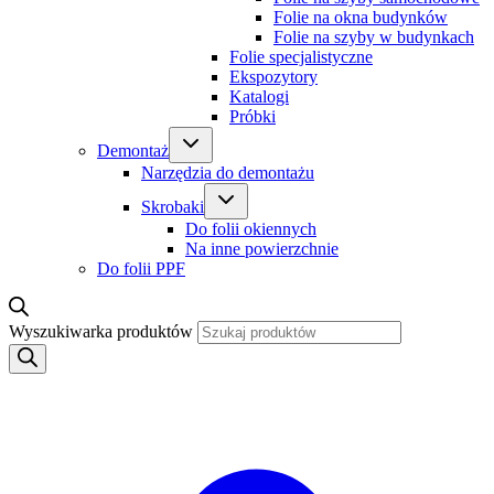
Folie na okna budynków
Folie na szyby w budynkach
Folie specjalistyczne
Ekspozytory
Katalogi
Próbki
Demontaż
Narzędzia do demontażu
Skrobaki
Do folii okiennych
Na inne powierzchnie
Do folii PPF
Wyszukiwarka produktów