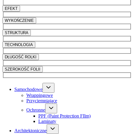
EFEKT
WYKOŃCZENIE
STRUKTURA
TECHNOLOGIA
DŁUGOŚĆ ROLKI
SZEROKOŚĆ FOLII
Samochodowe
Wrappingowe
Przyciemniające
Ochronne
PPF (Paint Protection FIlm)
Laminaty
Architektoniczne