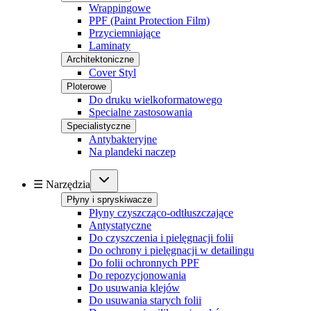
Wrappingowe
PPF (Paint Protection Film)
Przyciemniające
Laminaty
Architektoniczne
Cover Styl
Ploterowe
Do druku wielkoformatowego
Specialne zastosowania
Specialistyczne
Antybakteryjne
Na plandeki naczep
☰ Narzędzia
Płyny i spryskiwacze
Płyny czyszcząco-odtłuszczające
Antystatyczne
Do czyszczenia i pielęgnacji folii
Do ochrony i pielęgnacji w detailingu
Do folii ochronnych PPF
Do repozycjonowania
Do usuwania klejów
Do usuwania starych folii