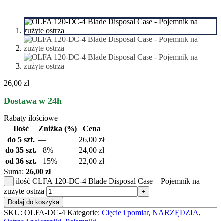
26,00 zł
Dostawa w 24h
Rabaty ilościowe
Ilość
Zniżka (%)
Cena
do 5 szt.
—
26,00
zł
do 35 szt.
−8%
24,00
zł
od 36 szt.
−15%
22,00
zł
Suma:
26,00 zł
ilość OLFA 120-DC-4 Blade Disposal Case – Pojemnik na
zużyte ostrza
Dodaj do koszyka
SKU:
OLFA-DC-4
Kategorie:
Cięcie i pomiar
,
NARZĘDZIA
,