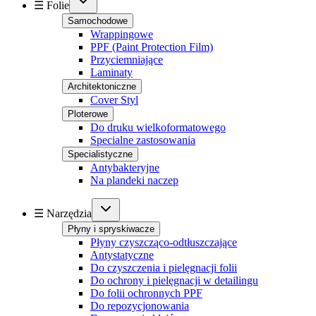
☰ Folie
Samochodowe
Wrappingowe
PPF (Paint Protection Film)
Przyciemniające
Laminaty
Architektoniczne
Cover Styl
Ploterowe
Do druku wielkoformatowego
Specialne zastosowania
Specialistyczne
Antybakteryjne
Na plandeki naczep
☰ Narzędzia
Płyny i spryskiwacze
Płyny czyszcząco-odtłuszczające
Antystatyczne
Do czyszczenia i pielęgnacji folii
Do ochrony i pielęgnacji w detailingu
Do folii ochronnych PPF
Do repozycjonowania