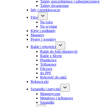
Taśmy uszczelniające i zabezpieczające
Taśmy dwustronne
Igły i przekłuwacze
Filce
Na rolce
Na wymiar
Kleje i podkłady
Magnesy
Pęsety i weedery
Rakle i rękojeści
Rakle do folii okiennych
Rakle z filcem
Plastikowe
Teflonowe
Filcowe
do PPF
Rękojeść do rakli
Rękawiczki
Szpatułki i patyczki
Magnetyczne
Metalowe i teflonowe
Szpatułki