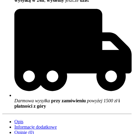
wysyłką w 24h
,
wyślemy
jeszcze
dziś!
Darmowa wysyłka
przy zamówieniu
powyżej 1500 zł
i
płatności z góry
Opis
Informacje dodatkowe
Opinie (0)