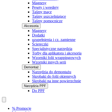
Magnesy
Pęsety i weedery
Taśmy tnące
Taśmy uszczelniające
Taśmy pomocnicze
Akcesoria
Magnesy
Dodatki
uzupełnienia i cz. zamienne
Ściereczki
Specjalistyczne narzędzia
Torby dla aplikatora i akcesoria
Wzorniki folii wrappingowych
Wzorniki innych serii
Demontaż
Narzędzia do demontażu
Skrobaki do folii okiennych
Skrobaki na inne powierzchnie
Narzędzia PPF
Do PPF
% Promocje