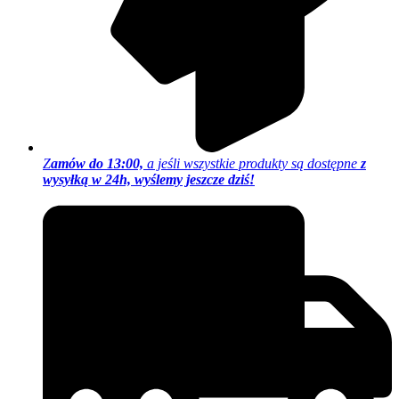
Z
amów do 13:00,
a jeśli wszystkie produkty są dostępne
z
wysyłką w 24h, wyślemy jeszcze dziś!