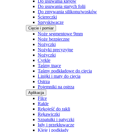
Do usuwania klejów
Do usuwania starych folii
Do zmywania silikonu/wosków
Ściereczki
Spryskiwacze
Cięcie i pomiar
Noże segmentowe 9mm
Noże bezpieczne
Nożyczki
Nożyki precyzyjne
Nożyczki
Cyrkle
Taśmy tnące
Taśmy podkładowe do cięcia
Linijki i maty do cięcia
Ostrza
Pojemniki na ostrza
Aplikacja
Filce
Rakle
Rękojeść do rakli
Rękawiczki
Szpatułki i patyczki
Igły i przekłuwacze
Kleje i podkłady