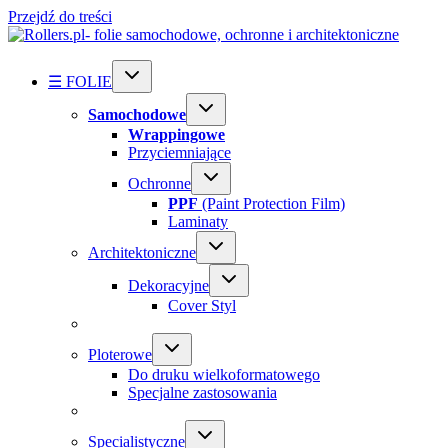
Przejdź do treści
☰ FOLIE
Samochodowe
Wrappingowe
Przyciemniające
Ochronne
PPF
(Paint Protection Film)
Laminaty
Architektoniczne
Dekoracyjne
Cover Styl
Ploterowe
Do druku wielkoformatowego
Specjalne zastosowania
Specialistyczne