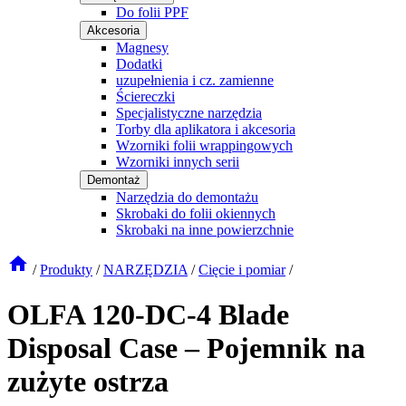
Do folii PPF
Akcesoria
Magnesy
Dodatki
uzupełnienia i cz. zamienne
Ściereczki
Specjalistyczne narzędzia
Torby dla aplikatora i akcesoria
Wzorniki folii wrappingowych
Wzorniki innych serii
Demontaż
Narzędzia do demontażu
Skrobaki do folii okiennych
Skrobaki na inne powierzchnie
/
Produkty
/
NARZĘDZIA
/
Cięcie i pomiar
/
OLFA 120-DC-4 Blade
Disposal Case – Pojemnik na
zużyte ostrza