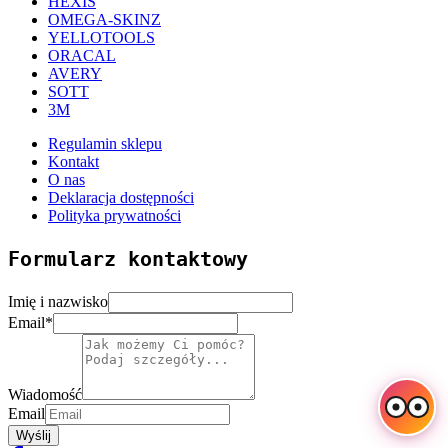
HEXIS
OMEGA-SKINZ
YELLOTOOLS
ORACAL
AVERY
SOTT
3M
Regulamin sklepu
Kontakt
O nas
Deklaracja dostępności
Polityka prywatności
Formularz kontaktowy
Imię i nazwisko
Email
*
Wiadomość
Email
Wyślij