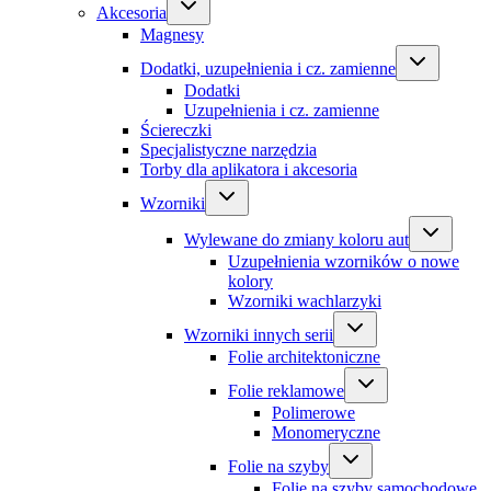
Akcesoria
Magnesy
Dodatki, uzupełnienia i cz. zamienne
Dodatki
Uzupełnienia i cz. zamienne
Ściereczki
Specjalistyczne narzędzia
Torby dla aplikatora i akcesoria
Wzorniki
Wylewane do zmiany koloru aut
Uzupełnienia wzorników o nowe
kolory
Wzorniki wachlarzyki
Wzorniki innych serii
Folie architektoniczne
Folie reklamowe
Polimerowe
Monomeryczne
Folie na szyby
Folie na szyby samochodowe