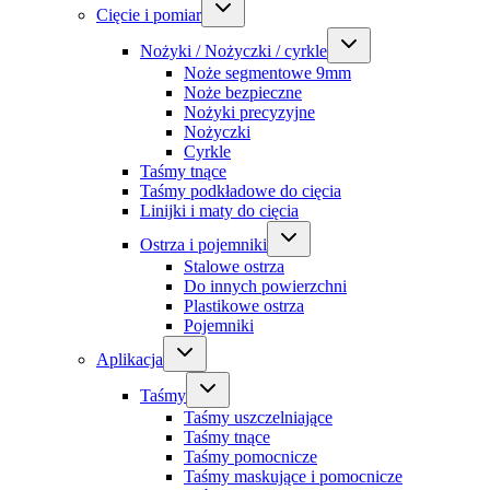
Cięcie i pomiar
Nożyki / Nożyczki / cyrkle
Noże segmentowe 9mm
Noże bezpieczne
Nożyki precyzyjne
Nożyczki
Cyrkle
Taśmy tnące
Taśmy podkładowe do cięcia
Linijki i maty do cięcia
Ostrza i pojemniki
Stalowe ostrza
Do innych powierzchni
Plastikowe ostrza
Pojemniki
Aplikacja
Taśmy
Taśmy uszczelniające
Taśmy tnące
Taśmy pomocnicze
Taśmy maskujące i pomocnicze