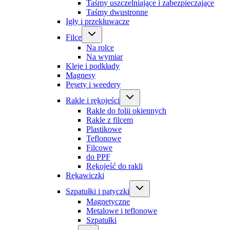
Taśmy uszczelniające i zabezpieczające
Taśmy dwustronne
Igły i przekłuwacze
Filce
Na rolce
Na wymiar
Kleje i podkłady
Magnesy
Pęsety i weedery
Rakle i rękojeści
Rakle do folii okiennych
Rakle z filcem
Plastikowe
Teflonowe
Filcowe
do PPF
Rękojeść do rakli
Rękawiczki
Szpatułki i patyczki
Magnetyczne
Metalowe i teflonowe
Szpatułki