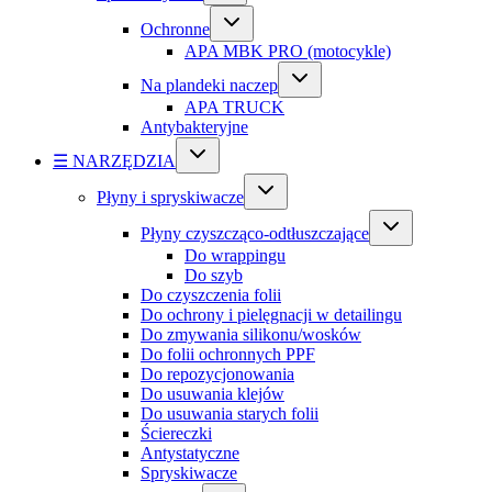
Ochronne
APA MBK PRO (motocykle)
Na plandeki naczep
APA TRUCK
Antybakteryjne
☰ NARZĘDZIA
Płyny i spryskiwacze
Płyny czyszcząco-odtłuszczające
Do wrappingu
Do szyb
Do czyszczenia folii
Do ochrony i pielęgnacji w detailingu
Do zmywania silikonu/wosków
Do folii ochronnych PPF
Do repozycjonowania
Do usuwania klejów
Do usuwania starych folii
Ściereczki
Antystatyczne
Spryskiwacze