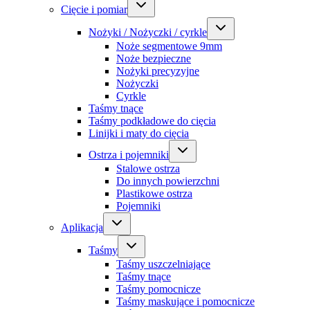
Cięcie i pomiar
Nożyki / Nożyczki / cyrkle
Noże segmentowe 9mm
Noże bezpieczne
Nożyki precyzyjne
Nożyczki
Cyrkle
Taśmy tnące
Taśmy podkładowe do cięcia
Linijki i maty do cięcia
Ostrza i pojemniki
Stalowe ostrza
Do innych powierzchni
Plastikowe ostrza
Pojemniki
Aplikacja
Taśmy
Taśmy uszczelniające
Taśmy tnące
Taśmy pomocnicze
Taśmy maskujące i pomocnicze