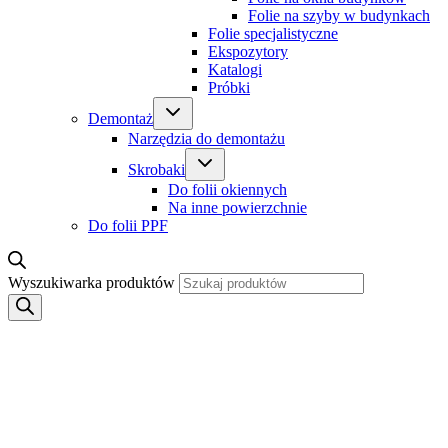
Folie na szyby w budynkach
Folie specjalistyczne
Ekspozytory
Katalogi
Próbki
Demontaż
Narzędzia do demontażu
Skrobaki
Do folii okiennych
Na inne powierzchnie
Do folii PPF
Wyszukiwarka produktów