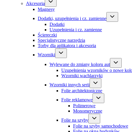
Akcesoria
Magnesy
Dodatki, uzupełnienia i cz. zamienne
Dodatki
Uzupełnienia i cz. zamienne
Ściereczki
Specjalistyczne narzędzia
Torby dla aplikatora i akcesoria
Wzorniki
Wylewane do zmiany koloru aut
Uzupełnienia wzorników o nowe kol
Wzorniki wachlarzyki
Wzorniki innych serii
Folie architektoniczne
Folie reklamowe
Polimerowe
Monomeryczne
Folie na szyby
Folie na szyby samochodowe
Folie na okna budynków