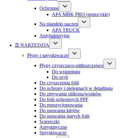
Ochronne
APA MBK PRO (motocykle)
Na plandeki naczep
APA TRUCK
Antybakteryjne
☰ NARZĘDZIA
Płyny i spryskiwacze
Płyny czyszcząco-odtłuszczające
Do wrappingu
Do szyb
Do czyszczenia folii
Do ochrony i pielęgnacji w detailingu
Do zmywania silikonu/wosków
Do folii ochronnych PPF
Do repozycjonowania
Do usuwania klejów
Do usuwania starych folii
Ściereczki
Antystatyczne
Spryskiwacze