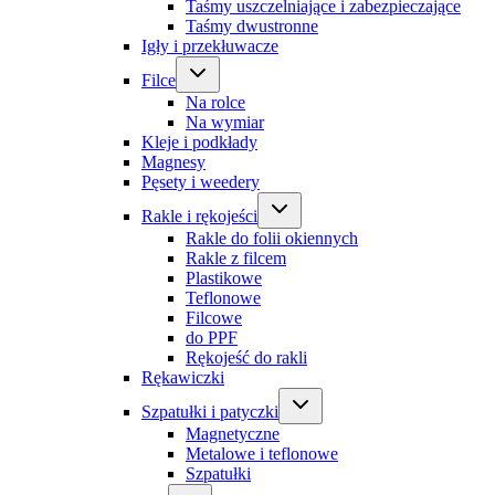
Taśmy uszczelniające i zabezpieczające
Taśmy dwustronne
Igły i przekłuwacze
Filce
Na rolce
Na wymiar
Kleje i podkłady
Magnesy
Pęsety i weedery
Rakle i rękojeści
Rakle do folii okiennych
Rakle z filcem
Plastikowe
Teflonowe
Filcowe
do PPF
Rękojeść do rakli
Rękawiczki
Szpatułki i patyczki
Magnetyczne
Metalowe i teflonowe
Szpatułki