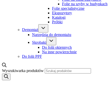
Folie na szyby w budynkach
Folie specjalistyczne
Ekspozytory
Katalogi
Próbki
Demontaż
Narzędzia do demontażu
Skrobaki
Do folii okiennych
Na inne powierzchnie
Do folii PPF
Wyszukiwarka produktów