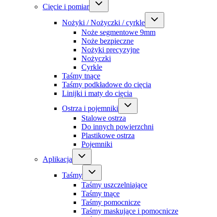
Cięcie i pomiar
Nożyki / Nożyczki / cyrkle
Noże segmentowe 9mm
Noże bezpieczne
Nożyki precyzyjne
Nożyczki
Cyrkle
Taśmy tnące
Taśmy podkładowe do cięcia
Linijki i maty do cięcia
Ostrza i pojemniki
Stalowe ostrza
Do innych powierzchni
Plastikowe ostrza
Pojemniki
Aplikacja
Taśmy
Taśmy uszczelniające
Taśmy tnące
Taśmy pomocnicze
Taśmy maskujące i pomocnicze