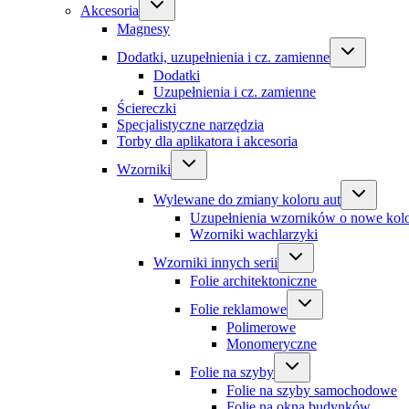
Akcesoria
Magnesy
Dodatki, uzupełnienia i cz. zamienne
Dodatki
Uzupełnienia i cz. zamienne
Ściereczki
Specjalistyczne narzędzia
Torby dla aplikatora i akcesoria
Wzorniki
Wylewane do zmiany koloru aut
Uzupełnienia wzorników o nowe kol
Wzorniki wachlarzyki
Wzorniki innych serii
Folie architektoniczne
Folie reklamowe
Polimerowe
Monomeryczne
Folie na szyby
Folie na szyby samochodowe
Folie na okna budynków