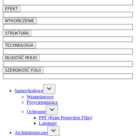
EFEKT
WYKOŃCZENIE
STRUKTURA
TECHNOLOGIA
DŁUGOŚĆ ROLKI
SZEROKOŚĆ FOLII
Samochodowe
Wrappingowe
Przyciemniające
Ochronne
PPF (Paint Protection FIlm)
Laminaty
Architektoniczne