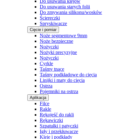
Do usuwania klejów
Do usuwania starych folii
Do zmywania silikonu/wosków
Ściereczki
Spryskiwacze
Cięcie i pomiar
Noże segmentowe 9mm
Noże bezpieczne
Nożyczki
Nożyki precyzyjne
Nożyczki
Cyrkle
Taśmy tnące
Taśmy podkładowe do cięcia
Linijki i maty do cięcia
Ostrza
Pojemniki na ostrza
Aplikacja
Filce
Rakle
Rękojeść do rakli
Rękawiczki
Szpatułki i patyczki
Igły i przekłuwacze
Kleje i podkłady