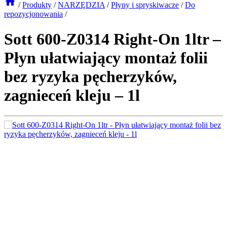
/
Produkty
/
NARZĘDZIA
/
Płyny i spryskiwacze
/
Do
repozycjonowania
/
Sott 600-Z0314 Right-On 1ltr –
Płyn ułatwiający montaż folii
bez ryzyka pęcherzyków,
zagnieceń kleju – 1l