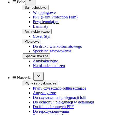
☰ Folie
Samochodowe
Wrappingowe
PPF (Paint Protection Film)
Przyciemniające
Laminaty
Architektoniczne
Cover Styl
Ploterowe
Do druku wielkoformatowego
Specialne zastosowania
Specialistyczne
Antybakteryjne
Na plandeki naczep
☰ Narzędzia
Płyny i spryskiwacze
Płyny czyszcząco-odtłuszczające
Antystatyczne
Do czyszczenia i pielęgnacji folii
Do ochrony i pielęgnacji w detailingu
Do folii ochronnych PPF
Do repozycjonowania