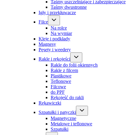
Taśmy uszczelniające i zabezpieczające
Taśmy dwustronne
Igły i przekłuwacze
Filce
Na rolce
Na wymiar
Kleje i podkłady
Magnesy
Pęsety i weedery
Rakle i rękojeści
Rakle do folii okiennych
Rakle z filcem
Plastikowe
Teflonowe
Filcowe
do PPF
Rękojeść do rakli
Rękawiczki
Szpatułki i patyczki
Magnetyczne
Metalowe i teflonowe
Szpatułki