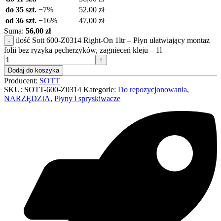
do 35 szt.
−7%
52,00
zł
od 36 szt.
−16%
47,00
zł
Suma:
56,00 zł
ilość Sott 600-Z0314 Right-On 1ltr – Płyn ułatwiający montaż
folii bez ryzyka pęcherzyków, zagnieceń kleju – 1l
Dodaj do koszyka
Producent:
SOTT
SKU:
SOTT-600-Z0314
Kategorie:
Do repozycjonowania
,
NARZĘDZIA
,
Płyny i spryskiwacze