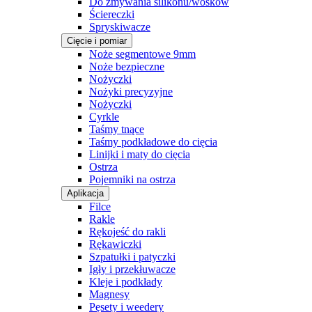
Do zmywania silikonu/wosków
Ściereczki
Spryskiwacze
Cięcie i pomiar
Noże segmentowe 9mm
Noże bezpieczne
Nożyczki
Nożyki precyzyjne
Nożyczki
Cyrkle
Taśmy tnące
Taśmy podkładowe do cięcia
Linijki i maty do cięcia
Ostrza
Pojemniki na ostrza
Aplikacja
Filce
Rakle
Rękojeść do rakli
Rękawiczki
Szpatułki i patyczki
Igły i przekłuwacze
Kleje i podkłady
Magnesy
Pęsety i weedery