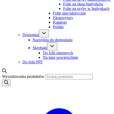
Folie na okna budynków
Folie na szyby w budynkach
Folie specjalistyczne
Ekspozytory
Katalogi
Próbki
Demontaż
Narzędzia do demontażu
Skrobaki
Do folii okiennych
Na inne powierzchnie
Do folii PPF
Wyszukiwarka produktów