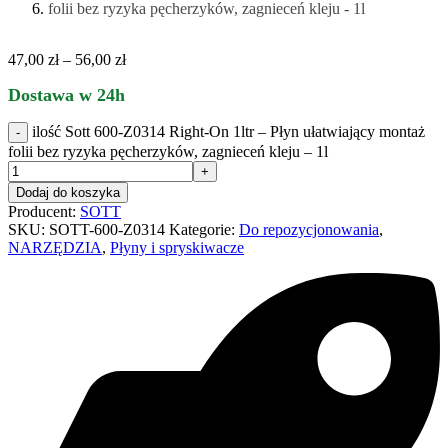
47,00
zł
–
56,00
zł
Dostawa w 24h
ilość Sott 600-Z0314 Right-On 1ltr – Płyn ułatwiający montaż
folii bez ryzyka pęcherzyków, zagnieceń kleju – 1l
Dodaj do koszyka
Producent:
SOTT
SKU:
SOTT-600-Z0314
Kategorie:
Do repozycjonowania
,
NARZĘDZIA
,
Płyny i spryskiwacze