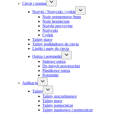
Cięcie i pomiar
Nożyki / Nożyczki / cyrkle
Noże segmentowe 9mm
Noże bezpieczne
Nożyki precyzyjne
Nożyczki
Cyrkle
Taśmy tnące
Taśmy podkładowe do cięcia
Linijki i maty do cięcia
Ostrza i pojemniki
Stalowe ostrza
Do innych powierzchni
Plastikowe ostrza
Pojemniki
Aplikacja
Taśmy
Taśmy uszczelniające
Taśmy tnące
Taśmy pomocnicze
Taśmy maskujące i pomocnicze