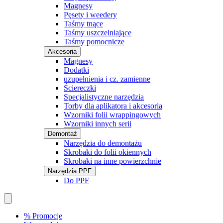
Magnesy
Pęsety i weedery
Taśmy tnące
Taśmy uszczelniające
Taśmy pomocnicze
Akcesoria
Magnesy
Dodatki
uzupełnienia i cz. zamienne
Ściereczki
Specjalistyczne narzędzia
Torby dla aplikatora i akcesoria
Wzorniki folii wrappingowych
Wzorniki innych serii
Demontaż
Narzędzia do demontażu
Skrobaki do folii okiennych
Skrobaki na inne powierzchnie
Narzędzia PPF
Do PPF
% Promocje