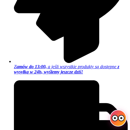
Z
amów do 13:00,
a jeśli wszystkie produkty są dostępne
z
wysyłką w 24h, wyślemy jeszcze dziś!