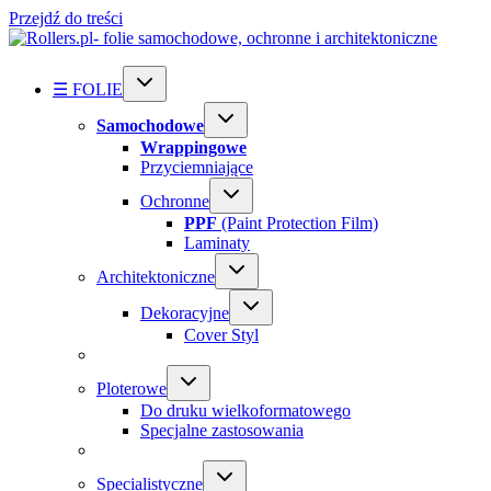
Przejdź do treści
☰ FOLIE
Samochodowe
Wrappingowe
Przyciemniające
Ochronne
PPF
(Paint Protection Film)
Laminaty
Architektoniczne
Dekoracyjne
Cover Styl
Ploterowe
Do druku wielkoformatowego
Specjalne zastosowania
Specialistyczne