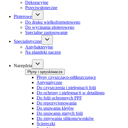
Dekoracyjne
Przeciwsłoneczne
Ploterowe
Do druku wielkoformotowego
Do wycinania ploterowego
Specialne zastosowanie
Specialistyczne
Antybakteryjne
Na plandeki naczep
Narzędzia
Płyny i spryskiwacze
Płyny czyszcząco-odtłuszczające
Antystatyczne
Do czyszczenia i pielęgnacji folii
Do ochrony i pielęgnacji w detailingu
Do folii ochronnych PPF
Do repozycjonowania
Do usuwania klejów
Do usuwania starych folii
Do zmywania silikonu/wosków
Ściereczki