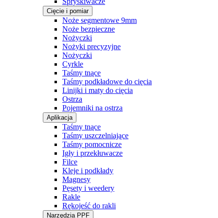
Spryskiwacze
Cięcie i pomiar
Noże segmentowe 9mm
Noże bezpieczne
Nożyczki
Nożyki precyzyjne
Nożyczki
Cyrkle
Taśmy tnące
Taśmy podkładowe do cięcia
Linijki i maty do cięcia
Ostrza
Pojemniki na ostrza
Aplikacja
Taśmy tnące
Taśmy uszczelniające
Taśmy pomocnicze
Igły i przekłuwacze
Filce
Kleje i podkłady
Magnesy
Pęsety i weedery
Rakle
Rękojeść do rakli
Narzędzia PPF