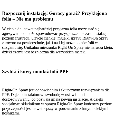
Rozpocznij instalację! Gorący garaż? Przyklejona
folia – Nie ma problemu
W ciepłe dni nawet najbardziej przyjazna folia może stać się
agresywna, co może spowodować przyspieszenie czasu instalacji i
poziom frustracji. Użycie cienkiej mgiełki sprayu Right-On Spray
zarówno na powierzchnię, jak i na klej może pomóc folii w
ślizganiu się. Unikalna mieszanka Right-On Spray nie narusza kleju,
dzięki czemu jest bezpieczna dla wszystkich marek.
Szybki i łatwy montaż folii PPF
Right-On Spray jest odpowiednim i skutecznym rozwiązaniem dla
PPF. Daje to instalatorowi swobodę w ustawianiu i
dostosowywaniu, co pozwala im na pewną instalację. A dzięki
specjalnym składnikom w sprayu Right-On Spray końcowy poziom
przyczepności jest nawet lepszy w porównaniu z innymi ciekłymi
nośnikami.