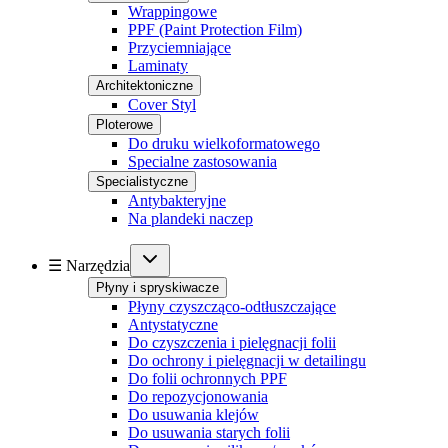
Wrappingowe
PPF (Paint Protection Film)
Przyciemniające
Laminaty
Architektoniczne
Cover Styl
Ploterowe
Do druku wielkoformatowego
Specialne zastosowania
Specialistyczne
Antybakteryjne
Na plandeki naczep
☰ Narzędzia
Płyny i spryskiwacze
Płyny czyszcząco-odtłuszczające
Antystatyczne
Do czyszczenia i pielęgnacji folii
Do ochrony i pielęgnacji w detailingu
Do folii ochronnych PPF
Do repozycjonowania
Do usuwania klejów
Do usuwania starych folii