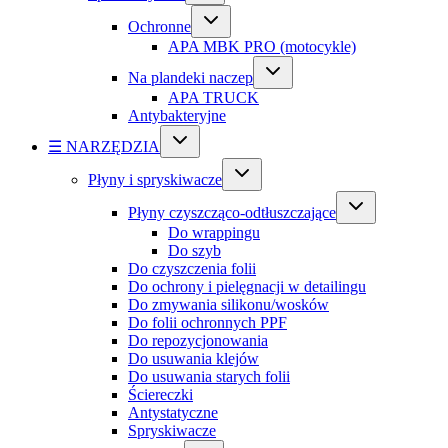
Ochronne
APA MBK PRO (motocykle)
Na plandeki naczep
APA TRUCK
Antybakteryjne
☰ NARZĘDZIA
Płyny i spryskiwacze
Płyny czyszcząco-odtłuszczające
Do wrappingu
Do szyb
Do czyszczenia folii
Do ochrony i pielęgnacji w detailingu
Do zmywania silikonu/wosków
Do folii ochronnych PPF
Do repozycjonowania
Do usuwania klejów
Do usuwania starych folii
Ściereczki
Antystatyczne
Spryskiwacze