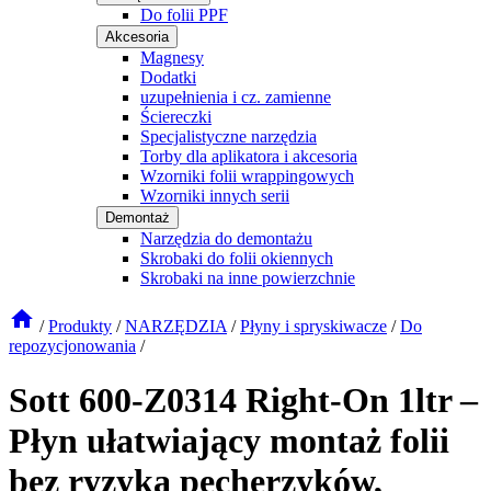
Do folii PPF
Akcesoria
Magnesy
Dodatki
uzupełnienia i cz. zamienne
Ściereczki
Specjalistyczne narzędzia
Torby dla aplikatora i akcesoria
Wzorniki folii wrappingowych
Wzorniki innych serii
Demontaż
Narzędzia do demontażu
Skrobaki do folii okiennych
Skrobaki na inne powierzchnie
/
Produkty
/
NARZĘDZIA
/
Płyny i spryskiwacze
/
Do
repozycjonowania
/
Sott 600-Z0314 Right-On 1ltr –
Płyn ułatwiający montaż folii
bez ryzyka pęcherzyków,