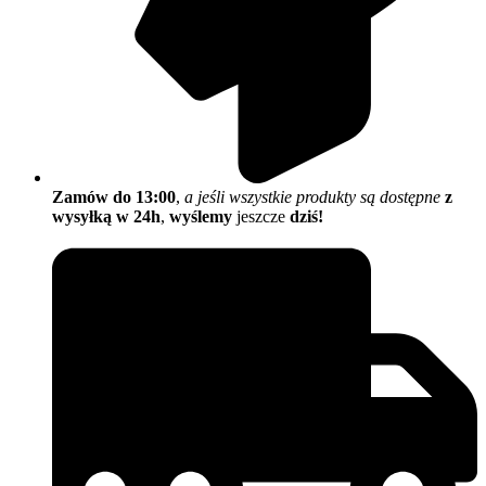
Zamów do 13:00
,
a jeśli wszystkie produkty są dostępne
z
wysyłką w 24h
,
wyślemy
jeszcze
dziś!