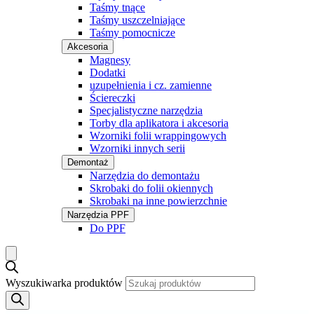
Taśmy tnące
Taśmy uszczelniające
Taśmy pomocnicze
Akcesoria
Magnesy
Dodatki
uzupełnienia i cz. zamienne
Ściereczki
Specjalistyczne narzędzia
Torby dla aplikatora i akcesoria
Wzorniki folii wrappingowych
Wzorniki innych serii
Demontaż
Narzędzia do demontażu
Skrobaki do folii okiennych
Skrobaki na inne powierzchnie
Narzędzia PPF
Do PPF
Wyszukiwarka produktów