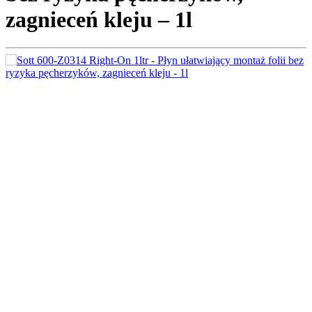
zagnieceń kleju – 1l