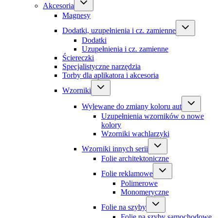
Akcesoria
Magnesy
Dodatki, uzupełnienia i cz. zamienne
Dodatki
Uzupełnienia i cz. zamienne
Ściereczki
Specjalistyczne narzędzia
Torby dla aplikatora i akcesoria
Wzorniki
Wylewane do zmiany koloru aut
Uzupełnienia wzorników o nowe
kolory
Wzorniki wachlarzyki
Wzorniki innych serii
Folie architektoniczne
Folie reklamowe
Polimerowe
Monomeryczne
Folie na szyby
Folie na szyby samochodowe