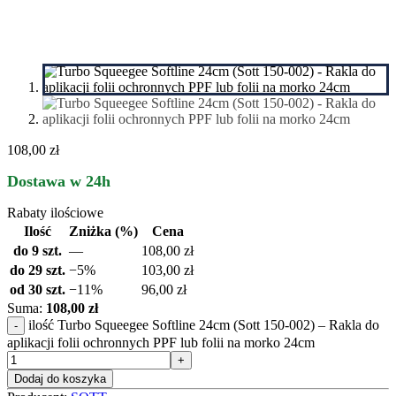
108,00 zł
Dostawa w 24h
Rabaty ilościowe
Ilość
Zniżka (%)
Cena
do 9 szt.
—
108,00
zł
do 29 szt.
−5%
103,00
zł
od 30 szt.
−11%
96,00
zł
Suma:
108,00 zł
ilość Turbo Squeegee Softline 24cm (Sott 150-002) – Rakla do
aplikacji folii ochronnych PPF lub folii na morko 24cm
Dodaj do koszyka