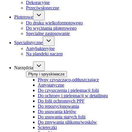
Dekoracyjne
Przeciwsłoneczne
Ploterowe
Do druku wielkoformotowego
Do wycinania ploterowego
Specialne zastosowanie
Specialistyczne
Antybakteryjne
Na plandeki naczep
Narzędzia
Płyny i spryskiwacze
Płyny czyszcząco-odtłuszczające
Antystatyczne
Do czyszczenia i pielęgnacji folii
Do ochrony i pielęgnacji w detailingu
Do folii ochronnych PPF
Do repozycjonowania
Do usuwania klejów
Do usuwania starych folii
Do zmywania silikonu/wosków
Ściereczki