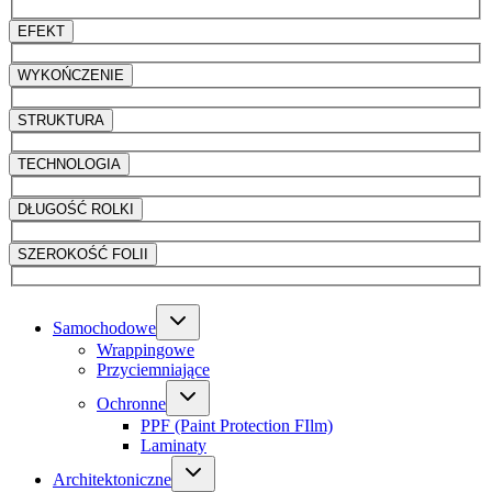
EFEKT
WYKOŃCZENIE
STRUKTURA
TECHNOLOGIA
DŁUGOŚĆ ROLKI
SZEROKOŚĆ FOLII
Samochodowe
Wrappingowe
Przyciemniające
Ochronne
PPF (Paint Protection FIlm)
Laminaty
Architektoniczne