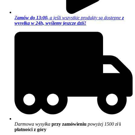
Z
amów do 13:00,
a jeśli wszystkie produkty są dostępne
z
wysyłką w 24h, wyślemy jeszcze dziś!
Darmowa wysyłka
przy zamówieniu
powyżej 1500 zł
i
płatności z góry