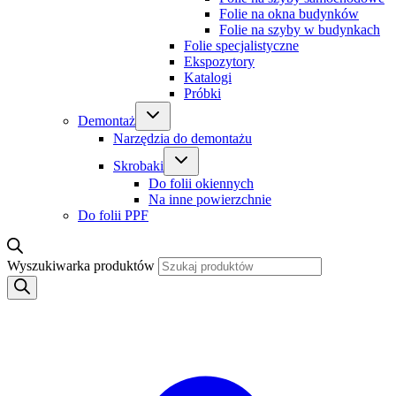
Folie na okna budynków
Folie na szyby w budynkach
Folie specjalistyczne
Ekspozytory
Katalogi
Próbki
Demontaż
Narzędzia do demontażu
Skrobaki
Do folii okiennych
Na inne powierzchnie
Do folii PPF
Wyszukiwarka produktów