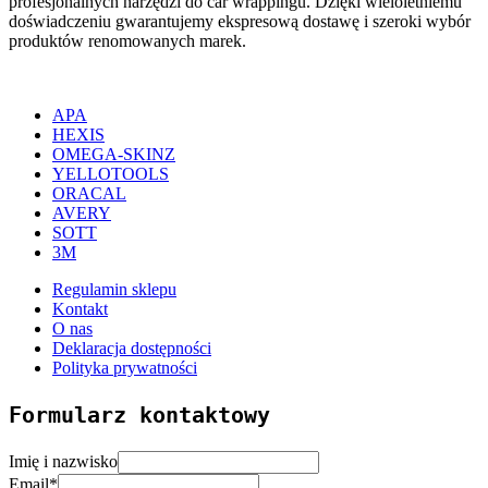
profesjonalnych narzędzi do car wrappingu. Dzięki wieloletniemu
doświadczeniu gwarantujemy ekspresową dostawę i szeroki wybór
produktów renomowanych marek.
APA
HEXIS
OMEGA-SKINZ
YELLOTOOLS
ORACAL
AVERY
SOTT
3M
Regulamin sklepu
Kontakt
O nas
Deklaracja dostępności
Polityka prywatności
Formularz kontaktowy
Imię i nazwisko
Email
*