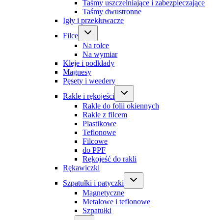
Taśmy uszczelniające i zabezpieczające
Taśmy dwustronne
Igły i przekłuwacze
Filce
Na rolce
Na wymiar
Kleje i podkłady
Magnesy
Pęsety i weedery
Rakle i rękojeści
Rakle do folii okiennych
Rakle z filcem
Plastikowe
Teflonowe
Filcowe
do PPF
Rękojeść do rakli
Rękawiczki
Szpatułki i patyczki
Magnetyczne
Metalowe i teflonowe
Szpatułki