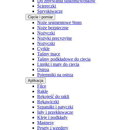
Do zmywania silikonu/wosków
Ściereczki
Spryskiwacze
Cięcie i pomiar
Noże segmentowe 9mm
Noże bezpieczne
Nożyczki
Nożyki precyzyjne
Nożyczki
Cyrkle
Taśmy tnące
Taśmy podkładowe do cięcia
Linijki i maty do cięcia
Ostrza
Pojemniki na ostrza
Aplikacja
Filce
Rakle
Rękojeść do rakli
Rękawiczki
Szpatułki i patyczki
Igły i przekłuwacze
Kleje i podkłady
Magnesy
Pęsety i weedery