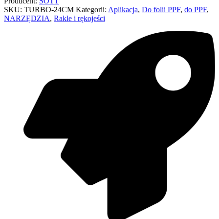
Producent:
SOTT
SKU:
TURBO-24CM
Kategorii:
Aplikacja
,
Do folii PPF
,
do PPF
,
NARZĘDZIA
,
Rakle i rękojeści