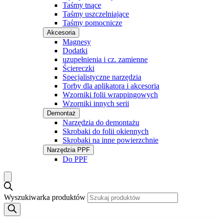
Taśmy tnące
Taśmy uszczelniające
Taśmy pomocnicze
Akcesoria
Magnesy
Dodatki
uzupełnienia i cz. zamienne
Ściereczki
Specjalistyczne narzędzia
Torby dla aplikatora i akcesoria
Wzorniki folii wrappingowych
Wzorniki innych serii
Demontaż
Narzędzia do demontażu
Skrobaki do folii okiennych
Skrobaki na inne powierzchnie
Narzędzia PPF
Do PPF
Wyszukiwarka produktów