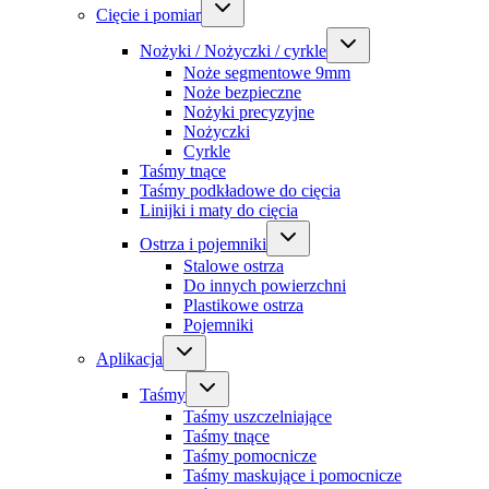
Cięcie i pomiar
Nożyki / Nożyczki / cyrkle
Noże segmentowe 9mm
Noże bezpieczne
Nożyki precyzyjne
Nożyczki
Cyrkle
Taśmy tnące
Taśmy podkładowe do cięcia
Linijki i maty do cięcia
Ostrza i pojemniki
Stalowe ostrza
Do innych powierzchni
Plastikowe ostrza
Pojemniki
Aplikacja
Taśmy
Taśmy uszczelniające
Taśmy tnące
Taśmy pomocnicze
Taśmy maskujące i pomocnicze