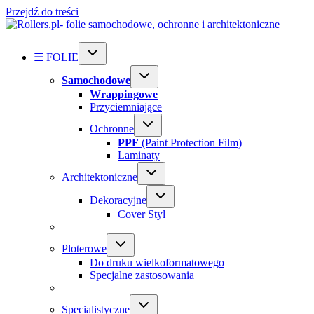
Przejdź do treści
☰ FOLIE
Samochodowe
Wrappingowe
Przyciemniające
Ochronne
PPF
(Paint Protection Film)
Laminaty
Architektoniczne
Dekoracyjne
Cover Styl
Ploterowe
Do druku wielkoformatowego
Specjalne zastosowania
Specialistyczne