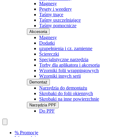
Magnesy
Pęsety i weedery
Taśmy tnące
Taśmy uszczelniające
Taśmy pomocnicze
Akcesoria
Magnesy
Dodatki
uzupełnienia i cz. zamienne
Ściereczki
Specjalistyczne narzędzia
Torby dla aplikatora i akcesoria
Wzorniki folii wrappingowych
Wzorniki innych serii
Demontaż
Narzędzia do demontażu
Skrobaki do folii okiennych
Skrobaki na inne powierzchnie
Narzędzia PPF
Do PPF
% Promocje