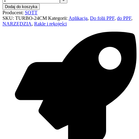
Dodaj do koszyka
Producent:
SOTT
SKU:
TURBO-24CM
Kategorii:
Aplikacja
,
Do folii PPF
,
do PPF
,
NARZĘDZIA
,
Rakle i rękojeści