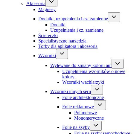
Akcesoria
Magnesy
Dodatki, uzupełnienia i cz. zamienne
Dodatki
Uzupełnienia i cz. zamienne
Ściereczki
Specjalistyczne narzędzia
Torby dla aplikatora i akcesoria
Wzorniki
Wylewane do zmiany koloru aut
Uzupełnienia wzorników o nowe
kolory
Wzorniki wachlarzyki
Wzorniki innych serii
Folie architektoniczne
Folie reklamowe
Polimerowe
Monomeryczne
Folie na szyby
Folie na szyby samochodowe