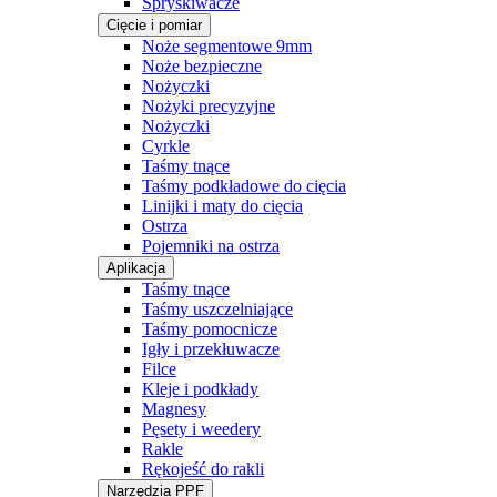
Spryskiwacze
Cięcie i pomiar
Noże segmentowe 9mm
Noże bezpieczne
Nożyczki
Nożyki precyzyjne
Nożyczki
Cyrkle
Taśmy tnące
Taśmy podkładowe do cięcia
Linijki i maty do cięcia
Ostrza
Pojemniki na ostrza
Aplikacja
Taśmy tnące
Taśmy uszczelniające
Taśmy pomocnicze
Igły i przekłuwacze
Filce
Kleje i podkłady
Magnesy
Pęsety i weedery
Rakle
Rękojeść do rakli
Narzędzia PPF