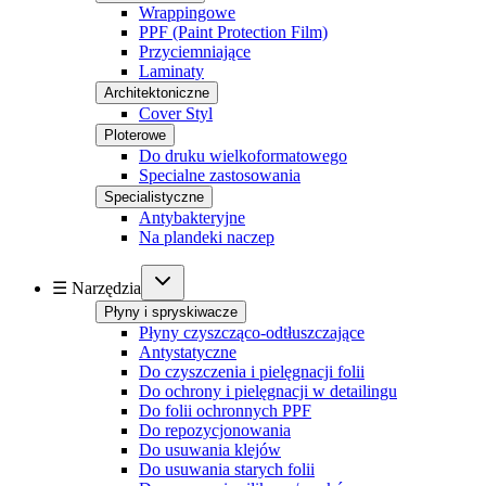
Wrappingowe
PPF (Paint Protection Film)
Przyciemniające
Laminaty
Architektoniczne
Cover Styl
Ploterowe
Do druku wielkoformatowego
Specialne zastosowania
Specialistyczne
Antybakteryjne
Na plandeki naczep
☰ Narzędzia
Płyny i spryskiwacze
Płyny czyszcząco-odtłuszczające
Antystatyczne
Do czyszczenia i pielęgnacji folii
Do ochrony i pielęgnacji w detailingu
Do folii ochronnych PPF
Do repozycjonowania
Do usuwania klejów
Do usuwania starych folii