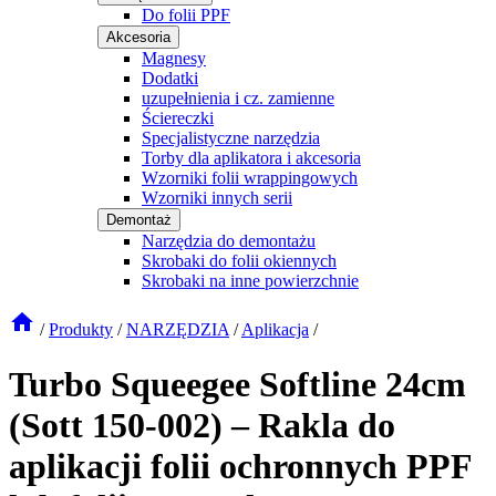
Do folii PPF
Akcesoria
Magnesy
Dodatki
uzupełnienia i cz. zamienne
Ściereczki
Specjalistyczne narzędzia
Torby dla aplikatora i akcesoria
Wzorniki folii wrappingowych
Wzorniki innych serii
Demontaż
Narzędzia do demontażu
Skrobaki do folii okiennych
Skrobaki na inne powierzchnie
/
Produkty
/
NARZĘDZIA
/
Aplikacja
/
Turbo Squeegee Softline 24cm
(Sott 150-002) – Rakla do
aplikacji folii ochronnych PPF