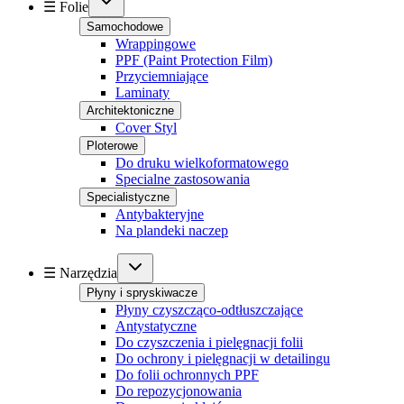
☰ Folie
Samochodowe
Wrappingowe
PPF (Paint Protection Film)
Przyciemniające
Laminaty
Architektoniczne
Cover Styl
Ploterowe
Do druku wielkoformatowego
Specialne zastosowania
Specialistyczne
Antybakteryjne
Na plandeki naczep
☰ Narzędzia
Płyny i spryskiwacze
Płyny czyszcząco-odtłuszczające
Antystatyczne
Do czyszczenia i pielęgnacji folii
Do ochrony i pielęgnacji w detailingu
Do folii ochronnych PPF
Do repozycjonowania