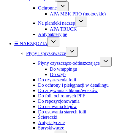
Ochronne
APA MBK PRO (motocykle)
Na plandeki naczep
APA TRUCK
Antybakteryjne
☰ NARZĘDZIA
Płyny i spryskiwacze
Płyny czyszcząco-odtłuszczające
Do wrappingu
Do szyb
Do czyszczenia folii
Do ochrony i pielęgnacji w detailingu
Do zmywania silikonu/wosków
Do folii ochronnych PPF
Do repozycjonowania
Do usuwania klejów
Do usuwania starych folii
Ściereczki
Antystatyczne
Spryskiwacze