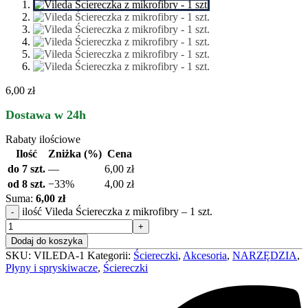
6,00 zł
Dostawa w 24h
Rabaty ilościowe
Ilość
Zniżka (%)
Cena
do 7 szt.
—
6,00
zł
od 8 szt.
−33%
4,00
zł
Suma:
6,00 zł
ilość Vileda Ściereczka z mikrofibry – 1 szt.
Dodaj do koszyka
SKU:
VILEDA-1
Kategorii:
Ściereczki
,
Akcesoria
,
NARZĘDZIA
,
Płyny i spryskiwacze
,
Ściereczki