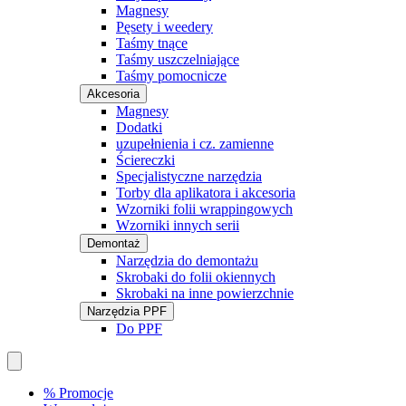
Magnesy
Pęsety i weedery
Taśmy tnące
Taśmy uszczelniające
Taśmy pomocnicze
Akcesoria
Magnesy
Dodatki
uzupełnienia i cz. zamienne
Ściereczki
Specjalistyczne narzędzia
Torby dla aplikatora i akcesoria
Wzorniki folii wrappingowych
Wzorniki innych serii
Demontaż
Narzędzia do demontażu
Skrobaki do folii okiennych
Skrobaki na inne powierzchnie
Narzędzia PPF
Do PPF
% Promocje