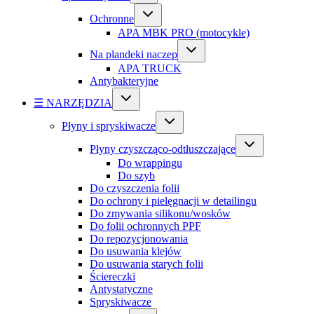
Ochronne
APA MBK PRO (motocykle)
Na plandeki naczep
APA TRUCK
Antybakteryjne
☰ NARZĘDZIA
Płyny i spryskiwacze
Płyny czyszcząco-odtłuszczające
Do wrappingu
Do szyb
Do czyszczenia folii
Do ochrony i pielęgnacji w detailingu
Do zmywania silikonu/wosków
Do folii ochronnych PPF
Do repozycjonowania
Do usuwania klejów
Do usuwania starych folii
Ściereczki
Antystatyczne
Spryskiwacze