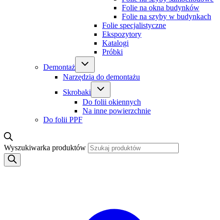
Folie na okna budynków
Folie na szyby w budynkach
Folie specjalistyczne
Ekspozytory
Katalogi
Próbki
Demontaż
Narzędzia do demontażu
Skrobaki
Do folii okiennych
Na inne powierzchnie
Do folii PPF
Wyszukiwarka produktów