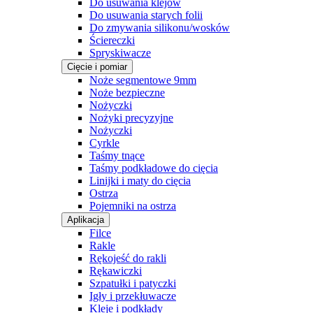
Do usuwania klejów
Do usuwania starych folii
Do zmywania silikonu/wosków
Ściereczki
Spryskiwacze
Cięcie i pomiar
Noże segmentowe 9mm
Noże bezpieczne
Nożyczki
Nożyki precyzyjne
Nożyczki
Cyrkle
Taśmy tnące
Taśmy podkładowe do cięcia
Linijki i maty do cięcia
Ostrza
Pojemniki na ostrza
Aplikacja
Filce
Rakle
Rękojeść do rakli
Rękawiczki
Szpatułki i patyczki
Igły i przekłuwacze
Kleje i podkłady