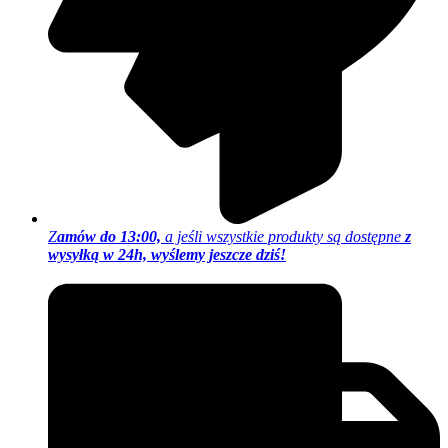
Z
amów do 13:00,
a jeśli wszystkie produkty są dostępne
z
wysyłką w 24h, wyślemy jeszcze dziś!