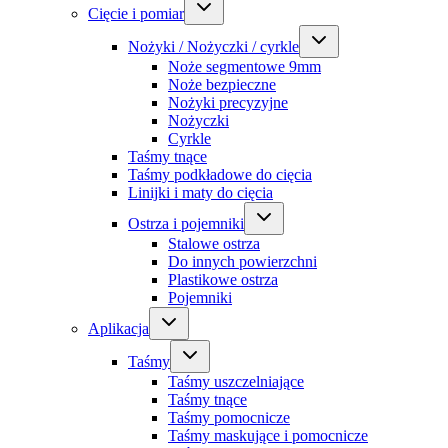
Cięcie i pomiar
Nożyki / Nożyczki / cyrkle
Noże segmentowe 9mm
Noże bezpieczne
Nożyki precyzyjne
Nożyczki
Cyrkle
Taśmy tnące
Taśmy podkładowe do cięcia
Linijki i maty do cięcia
Ostrza i pojemniki
Stalowe ostrza
Do innych powierzchni
Plastikowe ostrza
Pojemniki
Aplikacja
Taśmy
Taśmy uszczelniające
Taśmy tnące
Taśmy pomocnicze
Taśmy maskujące i pomocnicze