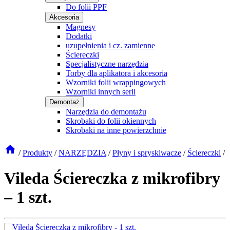
Do folii PPF
Akcesoria
Magnesy
Dodatki
uzupełnienia i cz. zamienne
Ściereczki
Specjalistyczne narzędzia
Torby dla aplikatora i akcesoria
Wzorniki folii wrappingowych
Wzorniki innych serii
Demontaż
Narzędzia do demontażu
Skrobaki do folii okiennych
Skrobaki na inne powierzchnie
/
Produkty
/
NARZĘDZIA
/
Płyny i spryskiwacze
/
Ściereczki
/
Vileda Ściereczka z mikrofibry
– 1 szt.