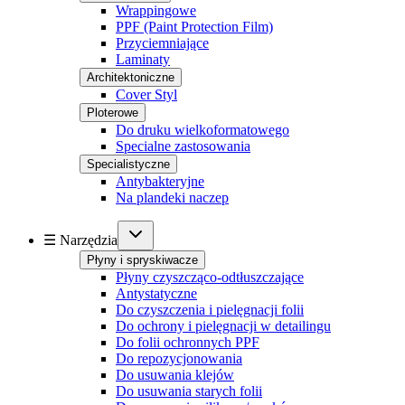
Wrappingowe
PPF (Paint Protection Film)
Przyciemniające
Laminaty
Architektoniczne
Cover Styl
Ploterowe
Do druku wielkoformatowego
Specialne zastosowania
Specialistyczne
Antybakteryjne
Na plandeki naczep
☰ Narzędzia
Płyny i spryskiwacze
Płyny czyszcząco-odtłuszczające
Antystatyczne
Do czyszczenia i pielęgnacji folii
Do ochrony i pielęgnacji w detailingu
Do folii ochronnych PPF
Do repozycjonowania
Do usuwania klejów
Do usuwania starych folii