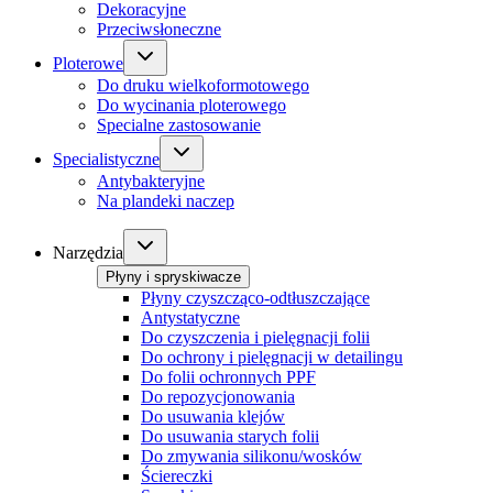
Dekoracyjne
Przeciwsłoneczne
Ploterowe
Do druku wielkoformotowego
Do wycinania ploterowego
Specialne zastosowanie
Specialistyczne
Antybakteryjne
Na plandeki naczep
Narzędzia
Płyny i spryskiwacze
Płyny czyszcząco-odtłuszczające
Antystatyczne
Do czyszczenia i pielęgnacji folii
Do ochrony i pielęgnacji w detailingu
Do folii ochronnych PPF
Do repozycjonowania
Do usuwania klejów
Do usuwania starych folii
Do zmywania silikonu/wosków
Ściereczki