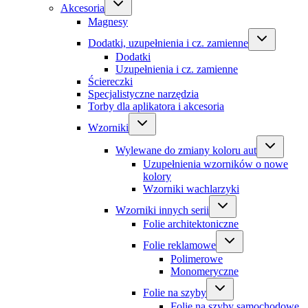
Akcesoria
Magnesy
Dodatki, uzupełnienia i cz. zamienne
Dodatki
Uzupełnienia i cz. zamienne
Ściereczki
Specjalistyczne narzędzia
Torby dla aplikatora i akcesoria
Wzorniki
Wylewane do zmiany koloru aut
Uzupełnienia wzorników o nowe
kolory
Wzorniki wachlarzyki
Wzorniki innych serii
Folie architektoniczne
Folie reklamowe
Polimerowe
Monomeryczne
Folie na szyby
Folie na szyby samochodowe