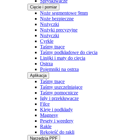
Spryskiwacze
Cięcie i pomiar
Noże segmentowe 9mm
Noże bezpieczne
Nożyczki
Nożyki precyzyjne
Nożyczki
Cyrkle
Taśmy tnące
Taśmy podkładowe do cięcia
Linijki i maty do cięcia
Ostrza
Pojemniki na ostrza
Aplikacja
Taśmy tnące
Taśmy uszczelniające
Taśmy pomocnicze
Igły i przekłuwacze
Filce
Kleje i podkłady
Magnesy
Pęsety i weedery
Rakle
Rękojeść do rakli
Narzędzia PPF