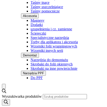
Taśmy tnące
Taśmy uszczelniające
Taśmy pomocnicze
Akcesoria
Magnesy
Dodatki
uzupełnienia i cz. zamienne
Ściereczki
Specjalistyczne narzędzia
Torby dla aplikatora i akcesoria
Wzorniki folii wrappingowych
Wzorniki innych serii
Demontaż
Narzędzia do demontażu
Skrobaki do folii okiennych
Skrobaki na inne powierzchnie
Narzędzia PPF
Do PPF
Wyszukiwarka produktów