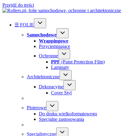
Przejdź do treści
☰ FOLIE
Samochodowe
Wrappingowe
Przyciemniające
Ochronne
PPF
(Paint Protection Film)
Laminaty
Architektoniczne
Dekoracyjne
Cover Styl
Ploterowe
Do druku wielkoformatowego
Specjalne zastosowania
Specialistyczne