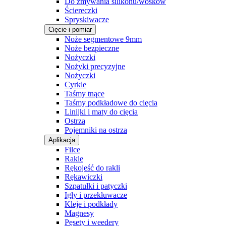
Do zmywania silikonu/wosków
Ściereczki
Spryskiwacze
Cięcie i pomiar
Noże segmentowe 9mm
Noże bezpieczne
Nożyczki
Nożyki precyzyjne
Nożyczki
Cyrkle
Taśmy tnące
Taśmy podkładowe do cięcia
Linijki i maty do cięcia
Ostrza
Pojemniki na ostrza
Aplikacja
Filce
Rakle
Rękojeść do rakli
Rękawiczki
Szpatułki i patyczki
Igły i przekłuwacze
Kleje i podkłady
Magnesy
Pęsety i weedery