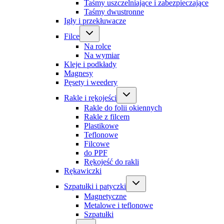
Taśmy uszczelniające i zabezpieczające
Taśmy dwustronne
Igły i przekłuwacze
Filce
Na rolce
Na wymiar
Kleje i podkłady
Magnesy
Pęsety i weedery
Rakle i rękojeści
Rakle do folii okiennych
Rakle z filcem
Plastikowe
Teflonowe
Filcowe
do PPF
Rękojeść do rakli
Rękawiczki
Szpatułki i patyczki
Magnetyczne
Metalowe i teflonowe
Szpatułki