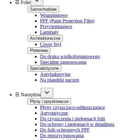
☰ Folie
Samochodowe
Wrappingowe
PPF (Paint Protection Film)
Przyciemniające
Laminaty
Architektoniczne
Cover Styl
Ploterowe
Do druku wielkoformatowego
Specialne zastosowania
Specialistyczne
Antybakteryjne
Na plandeki naczep
☰ Narzędzia
Płyny i spryskiwacze
Płyny czyszcząco-odtłuszczające
Antystatyczne
Do czyszczenia i pielęgnacji folii
Do ochrony i pielęgnacji w detailingu
Do folii ochronnych PPF
Do repozycjonowania