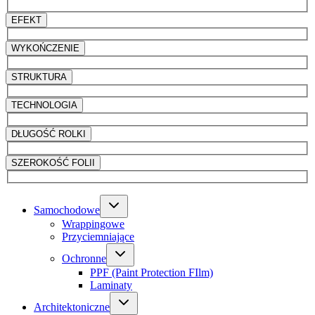
EFEKT
WYKOŃCZENIE
STRUKTURA
TECHNOLOGIA
DŁUGOŚĆ ROLKI
SZEROKOŚĆ FOLII
Samochodowe
Wrappingowe
Przyciemniające
Ochronne
PPF (Paint Protection FIlm)
Laminaty
Architektoniczne