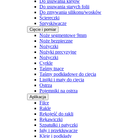
Do usuwania klejów
Do usuwania starych folii
Do zmywania silikonu/wosków
Ściereczki
Spryskiwacze
Cięcie i pomiar
Noże segmentowe 9mm
Noże bezpieczne
Nożyczki
Nożyki precyzyjne
Nożyczki
Cyrkle
Taśmy tnące
Taśmy podkładowe do cięcia
Linijki i maty do cięcia
Ostrza
Pojemniki na ostrza
Aplikacja
Filce
Rakle
Rękojeść do rakli
Rękawiczki
Szpatułki i patyczki
Igły i przekłuwacze
Kleje i podkłady