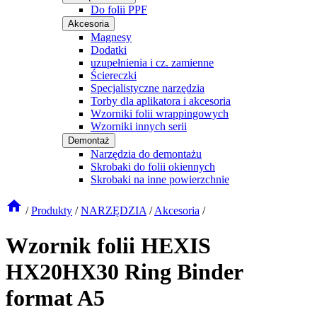
Do folii PPF
Akcesoria
Magnesy
Dodatki
uzupełnienia i cz. zamienne
Ściereczki
Specjalistyczne narzędzia
Torby dla aplikatora i akcesoria
Wzorniki folii wrappingowych
Wzorniki innych serii
Demontaż
Narzędzia do demontażu
Skrobaki do folii okiennych
Skrobaki na inne powierzchnie
/
Produkty
/
NARZĘDZIA
/
Akcesoria
/
Wzornik folii HEXIS
HX20HX30 Ring Binder
format A5