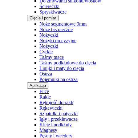
Do zmywania silikonu/wosków
Ściereczki
Spryskiwacze
Cięcie i pomiar
Noże segmentowe 9mm
Noże bezpieczne
Nożyczki
Nożyki precyzyjne
Nożyczki
Cyrkle
Taśmy tnące
Taśmy podkładowe do cięcia
Linijki i maty do cięcia
Ostrza
Pojemniki na ostrza
Aplikacja
Filce
Rakle
Rękojeść do rakli
Rękawiczki
Szpatułki i patyczki
Igły i przekłuwacze
Kleje i podkłady
Magnesy
Pęsety i weedery