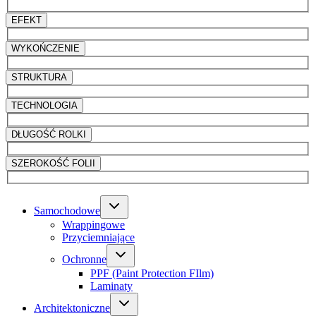
EFEKT
WYKOŃCZENIE
STRUKTURA
TECHNOLOGIA
DŁUGOŚĆ ROLKI
SZEROKOŚĆ FOLII
Samochodowe
Wrappingowe
Przyciemniające
Ochronne
PPF (Paint Protection FIlm)
Laminaty
Architektoniczne