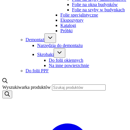
Folie na okna budynków
Folie na szyby w budynkach
Folie specjalistyczne
Ekspozytory
Katalogi
Próbki
Demontaż
Narzędzia do demontażu
Skrobaki
Do folii okiennych
Na inne powierzchnie
Do folii PPF
Wyszukiwarka produktów