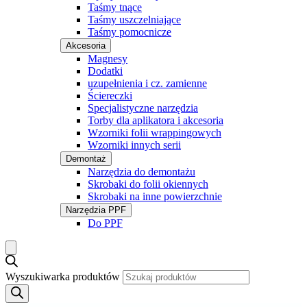
Taśmy tnące
Taśmy uszczelniające
Taśmy pomocnicze
Akcesoria
Magnesy
Dodatki
uzupełnienia i cz. zamienne
Ściereczki
Specjalistyczne narzędzia
Torby dla aplikatora i akcesoria
Wzorniki folii wrappingowych
Wzorniki innych serii
Demontaż
Narzędzia do demontażu
Skrobaki do folii okiennych
Skrobaki na inne powierzchnie
Narzędzia PPF
Do PPF
Wyszukiwarka produktów