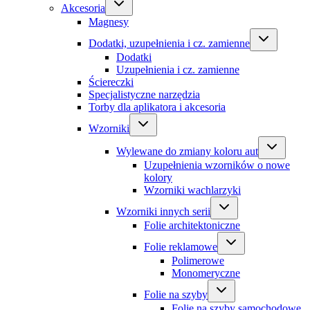
Akcesoria
Magnesy
Dodatki, uzupełnienia i cz. zamienne
Dodatki
Uzupełnienia i cz. zamienne
Ściereczki
Specjalistyczne narzędzia
Torby dla aplikatora i akcesoria
Wzorniki
Wylewane do zmiany koloru aut
Uzupełnienia wzorników o nowe
kolory
Wzorniki wachlarzyki
Wzorniki innych serii
Folie architektoniczne
Folie reklamowe
Polimerowe
Monomeryczne
Folie na szyby
Folie na szyby samochodowe