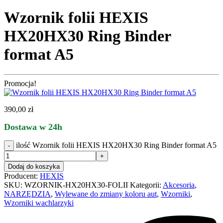
Wzornik folii HEXIS
HX20HX30 Ring Binder
format A5
Promocja!
390,00
zł
Dostawa w 24h
ilość Wzornik folii HEXIS HX20HX30 Ring Binder format A5
Dodaj do koszyka
Producent:
HEXIS
SKU:
WZORNIK-HX20HX30-FOLII
Kategorii:
Akcesoria
,
NARZĘDZIA
,
Wylewane do zmiany koloru aut
,
Wzorniki
,
Wzorniki wachlarzyki