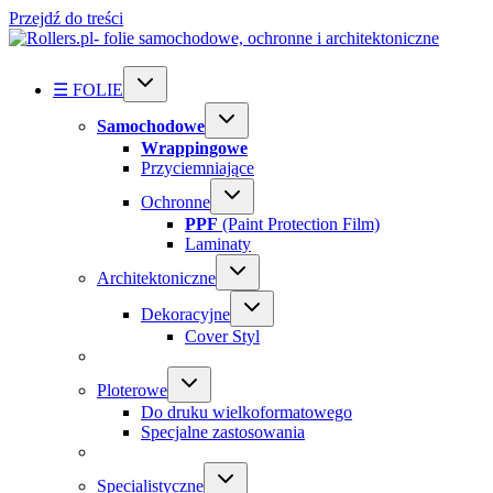
Przejdź do treści
☰ FOLIE
Samochodowe
Wrappingowe
Przyciemniające
Ochronne
PPF
(Paint Protection Film)
Laminaty
Architektoniczne
Dekoracyjne
Cover Styl
Ploterowe
Do druku wielkoformatowego
Specjalne zastosowania
Specialistyczne