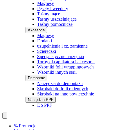
Magnesy
Pęsety i weedery
Taśmy tnące
Taśmy uszczelniające
Taśmy pomocnicze
Akcesoria
Magnesy
Dodatki
uzupełnienia i cz. zamienne
Ściereczki
Specjalistyczne narzędzia
Torby dla aplikatora i akcesoria
Wzorniki folii wrappingowych
Wzorniki innych serii
Demontaż
Narzędzia do demontażu
Skrobaki do folii okiennych
Skrobaki na inne powierzchnie
Narzędzia PPF
Do PPF
% Promocje