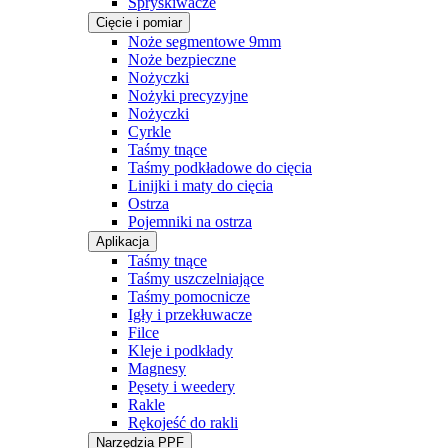
Spryskiwacze
Cięcie i pomiar
Noże segmentowe 9mm
Noże bezpieczne
Nożyczki
Nożyki precyzyjne
Nożyczki
Cyrkle
Taśmy tnące
Taśmy podkładowe do cięcia
Linijki i maty do cięcia
Ostrza
Pojemniki na ostrza
Aplikacja
Taśmy tnące
Taśmy uszczelniające
Taśmy pomocnicze
Igły i przekłuwacze
Filce
Kleje i podkłady
Magnesy
Pęsety i weedery
Rakle
Rękojeść do rakli
Narzędzia PPF