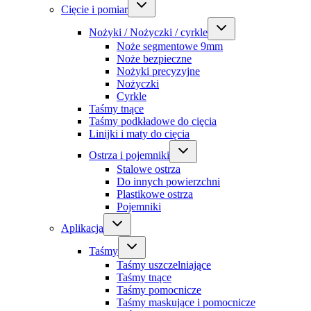
Cięcie i pomiar
Nożyki / Nożyczki / cyrkle
Noże segmentowe 9mm
Noże bezpieczne
Nożyki precyzyjne
Nożyczki
Cyrkle
Taśmy tnące
Taśmy podkładowe do cięcia
Linijki i maty do cięcia
Ostrza i pojemniki
Stalowe ostrza
Do innych powierzchni
Plastikowe ostrza
Pojemniki
Aplikacja
Taśmy
Taśmy uszczelniające
Taśmy tnące
Taśmy pomocnicze
Taśmy maskujące i pomocnicze