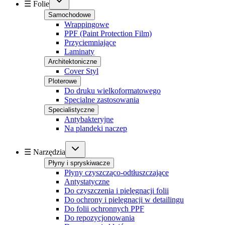
☰ Folie
Samochodowe
Wrappingowe
PPF (Paint Protection Film)
Przyciemniające
Laminaty
Architektoniczne
Cover Styl
Ploterowe
Do druku wielkoformatowego
Specialne zastosowania
Specialistyczne
Antybakteryjne
Na plandeki naczep
☰ Narzędzia
Płyny i spryskiwacze
Płyny czyszcząco-odtłuszczające
Antystatyczne
Do czyszczenia i pielęgnacji folii
Do ochrony i pielęgnacji w detailingu
Do folii ochronnych PPF
Do repozycjonowania