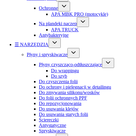
Ochronne
APA MBK PRO (motocykle)
Na plandeki naczep
APA TRUCK
Antybakteryjne
☰ NARZĘDZIA
Płyny i spryskiwacze
Płyny czyszcząco-odtłuszczające
Do wrappingu
Do szyb
Do czyszczenia folii
Do ochrony i pielęgnacji w detailingu
Do zmywania silikonu/wosków
Do folii ochronnych PPF
Do repozycjonowania
Do usuwania klejów
Do usuwania starych folii
Ściereczki
Antystatyczne
Spryskiwacze