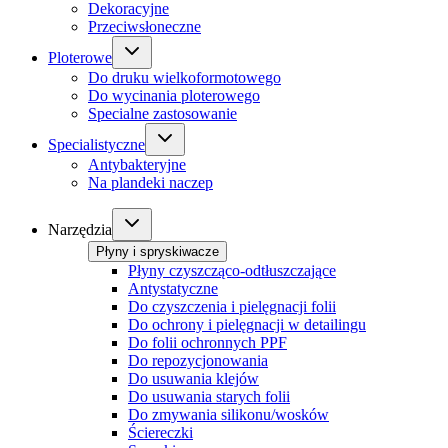
Dekoracyjne
Przeciwsłoneczne
Ploterowe
Do druku wielkoformotowego
Do wycinania ploterowego
Specialne zastosowanie
Specialistyczne
Antybakteryjne
Na plandeki naczep
Narzędzia
Płyny i spryskiwacze
Płyny czyszcząco-odtłuszczające
Antystatyczne
Do czyszczenia i pielęgnacji folii
Do ochrony i pielęgnacji w detailingu
Do folii ochronnych PPF
Do repozycjonowania
Do usuwania klejów
Do usuwania starych folii
Do zmywania silikonu/wosków
Ściereczki