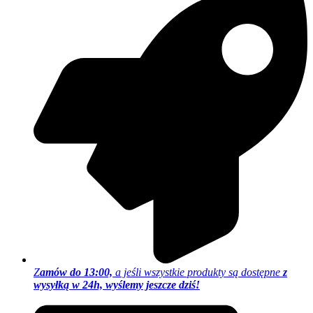
Z
amów do 13:00,
a jeśli wszystkie produkty są dostępne
z
wysyłką w 24h, wyślemy jeszcze dziś!