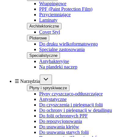
Wrappingowe
PPF (Paint Protection Film)
Przyciemniające
Laminaty
Architektoniczne
Cover Styl
Ploterowe
Do druku wielkoformatowego
Specialne zastosowania
Specialistyczne
Antybakteryjne
Na plandeki naczep
☰ Narzędzia
Płyny i spryskiwacze
Płyny czyszcząco-odtłuszczające
Antystatyczne
Do czyszczenia i pielęgnacji folii
Do ochrony i pielęgnacji w detailingu
Do folii ochronnych PPF
Do repozycjonowania
Do usuwania klejów
Do usuwania starych folii