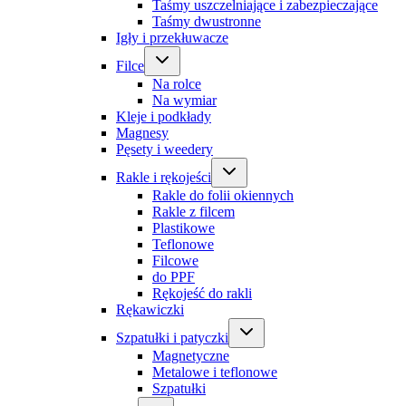
Taśmy uszczelniające i zabezpieczające
Taśmy dwustronne
Igły i przekłuwacze
Filce
Na rolce
Na wymiar
Kleje i podkłady
Magnesy
Pęsety i weedery
Rakle i rękojeści
Rakle do folii okiennych
Rakle z filcem
Plastikowe
Teflonowe
Filcowe
do PPF
Rękojeść do rakli
Rękawiczki
Szpatułki i patyczki
Magnetyczne
Metalowe i teflonowe
Szpatułki