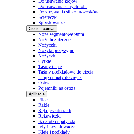
Do usuwania klejów
Do usuwania starych folii
Do zmywania silikonu/wosków
Ściereczki
Spryskiwacze
Cięcie i pomiar
Noże segmentowe 9mm
Noże bezpieczne
Nożyczki
Nożyki precyzyjne
Nożyczki
Cyrkle
Taśmy tnące
Taśmy podkładowe do cięcia
Linijki i maty do cięcia
Ostrza
Pojemniki na ostrza
Aplikacja
Filce
Rakle
Rękojeść do rakli
Rękawiczki
Szpatułki i patyczki
Igły i przekłuwacze
Kleje i podkłady