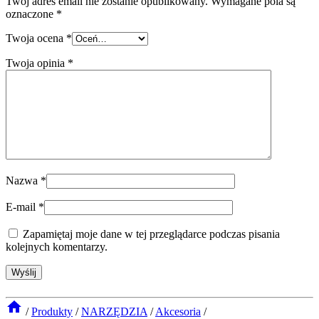
Twój adres email nie zostanie opublikowany.
Wymagane pola są
oznaczone
*
Twoja ocena
*
Twoja opinia
*
Nazwa
*
E-mail
*
Zapamiętaj moje dane w tej przeglądarce podczas pisania
kolejnych komentarzy.
/
Produkty
/
NARZĘDZIA
/
Akcesoria
/