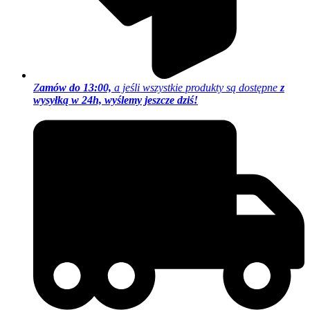
Z
amów do 13:00,
a jeśli wszystkie produkty są dostępne
z
wysyłką w 24h, wyślemy jeszcze dziś!