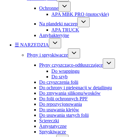
Ochronne
APA MBK PRO (motocykle)
Na plandeki naczep
APA TRUCK
Antybakteryjne
☰ NARZĘDZIA
Płyny i spryskiwacze
Płyny czyszcząco-odtłuszczające
Do wrappingu
Do szyb
Do czyszczenia folii
Do ochrony i pielęgnacji w detailingu
Do zmywania silikonu/wosków
Do folii ochronnych PPF
Do repozycjonowania
Do usuwania klejów
Do usuwania starych folii
Ściereczki
Antystatyczne
Spryskiwacze