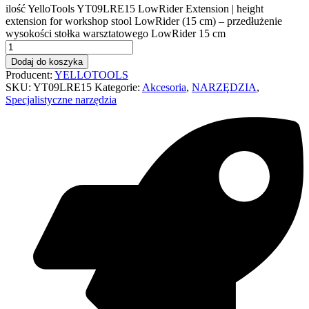
ilość YelloTools YT09LRE15 LowRider Extension | height
extension for workshop stool LowRider (15 cm) – przedłużenie
wysokości stołka warsztatowego LowRider 15 cm
Dodaj do koszyka
Producent:
YELLOTOOLS
SKU:
YT09LRE15
Kategorie:
Akcesoria
,
NARZĘDZIA
,
Specjalistyczne narzędzia