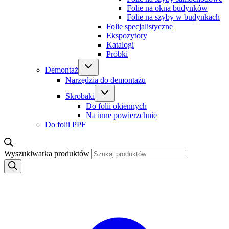
Folie na okna budynków
Folie na szyby w budynkach
Folie specjalistyczne
Ekspozytory
Katalogi
Próbki
Demontaż
Narzędzia do demontażu
Skrobaki
Do folii okiennych
Na inne powierzchnie
Do folii PPF
Wyszukiwarka produktów