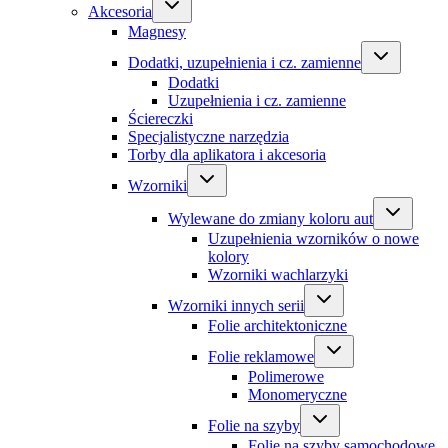
Akcesoria
Magnesy
Dodatki, uzupełnienia i cz. zamienne
Dodatki
Uzupełnienia i cz. zamienne
Ściereczki
Specjalistyczne narzędzia
Torby dla aplikatora i akcesoria
Wzorniki
Wylewane do zmiany koloru aut
Uzupełnienia wzorników o nowe
kolory
Wzorniki wachlarzyki
Wzorniki innych serii
Folie architektoniczne
Folie reklamowe
Polimerowe
Monomeryczne
Folie na szyby
Folie na szyby samochodowe