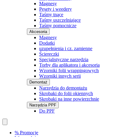
Magnesy
Pęsety i weedery
Taśmy tnące
Taśmy uszczelniające
Taśmy pomocnicze
Akcesoria
Magnesy
Dodatki
uzupełnienia i cz. zamienne
Ściereczki
Specjalistyczne narzędzia
Torby dla aplikatora i akcesoria
Wzorniki folii wrappingowych
Wzorniki innych serii
Demontaż
Narzędzia do demontażu
Skrobaki do folii okiennych
Skrobaki na inne powierzchnie
Narzędzia PPF
Do PPF
% Promocje