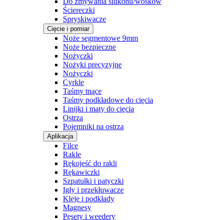
Do zmywania silikonu/wosków
Ściereczki
Spryskiwacze
Cięcie i pomiar
Noże segmentowe 9mm
Noże bezpieczne
Nożyczki
Nożyki precyzyjne
Nożyczki
Cyrkle
Taśmy tnące
Taśmy podkładowe do cięcia
Linijki i maty do cięcia
Ostrza
Pojemniki na ostrza
Aplikacja
Filce
Rakle
Rękojeść do rakli
Rękawiczki
Szpatułki i patyczki
Igły i przekłuwacze
Kleje i podkłady
Magnesy
Pęsety i weedery