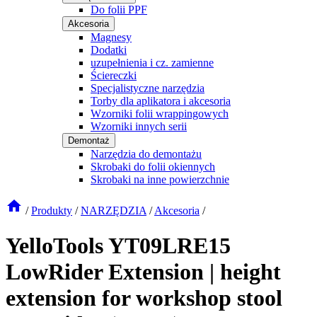
Do folii PPF
Akcesoria
Magnesy
Dodatki
uzupełnienia i cz. zamienne
Ściereczki
Specjalistyczne narzędzia
Torby dla aplikatora i akcesoria
Wzorniki folii wrappingowych
Wzorniki innych serii
Demontaż
Narzędzia do demontażu
Skrobaki do folii okiennych
Skrobaki na inne powierzchnie
/
Produkty
/
NARZĘDZIA
/
Akcesoria
/
YelloTools YT09LRE15
LowRider Extension | height
extension for workshop stool