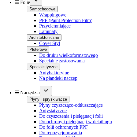
☰ Folie
Samochodowe
Wrappingowe
PPF (Paint Protection Film)
Przyciemniające
Laminaty
Architektoniczne
Cover Styl
Ploterowe
Do druku wielkoformatowego
Specialne zastosowania
Specialistyczne
Antybakteryjne
Na plandeki naczep
☰ Narzędzia
Płyny i spryskiwacze
Płyny czyszcząco-odtłuszczające
Antystatyczne
Do czyszczenia i pielęgnacji folii
Do ochrony i pielęgnacji w detailingu
Do folii ochronnych PPF
Do repozycjonowania