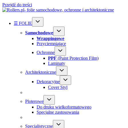
Przejdź do treści
☰ FOLIE
Samochodowe
Wrappingowe
Przyciemniające
Ochronne
PPF
(Paint Protection Film)
Laminaty
Architektoniczne
Dekoracyjne
Cover Styl
Ploterowe
Do druku wielkoformatowego
Specjalne zastosowania
Specialistyczne