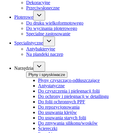
Dekoracyjne
Przeciwsłoneczne
Ploterowe
Do druku wielkoformotowego
Do wycinania ploterowego
Specialne zastosowanie
Specialistyczne
Antybakteryjne
Na plandeki naczep
Narzędzia
Płyny i spryskiwacze
Płyny czyszcząco-odtłuszczające
Antystatyczne
Do czyszczenia i pielęgnacji folii
Do ochrony i pielęgnacji w detailingu
Do folii ochronnych PPF
Do repozycjonowania
Do usuwania klejów
Do usuwania starych folii
Do zmywania silikonu/wosków
Ściereczki