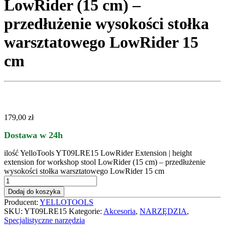
LowRider (15 cm) –
przedłużenie wysokości stołka
warsztatowego LowRider 15
cm
179,00
zł
Dostawa w 24h
ilość YelloTools YT09LRE15 LowRider Extension | height
extension for workshop stool LowRider (15 cm) – przedłużenie
wysokości stołka warsztatowego LowRider 15 cm
Dodaj do koszyka
Producent:
YELLOTOOLS
SKU:
YT09LRE15
Kategorie:
Akcesoria
,
NARZĘDZIA
,
Specjalistyczne narzędzia