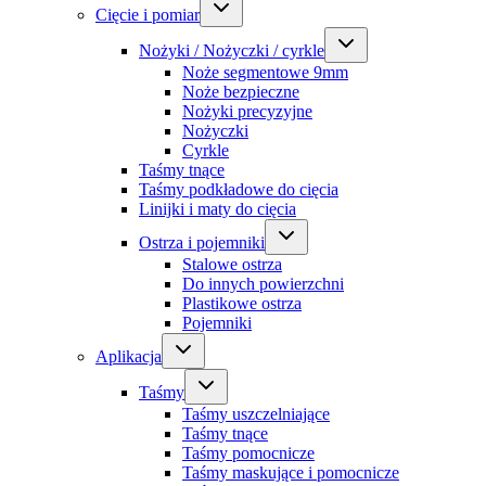
Cięcie i pomiar
Nożyki / Nożyczki / cyrkle
Noże segmentowe 9mm
Noże bezpieczne
Nożyki precyzyjne
Nożyczki
Cyrkle
Taśmy tnące
Taśmy podkładowe do cięcia
Linijki i maty do cięcia
Ostrza i pojemniki
Stalowe ostrza
Do innych powierzchni
Plastikowe ostrza
Pojemniki
Aplikacja
Taśmy
Taśmy uszczelniające
Taśmy tnące
Taśmy pomocnicze
Taśmy maskujące i pomocnicze