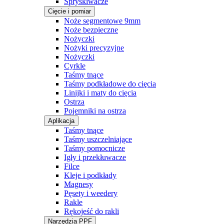
Spryskiwacze
Cięcie i pomiar
Noże segmentowe 9mm
Noże bezpieczne
Nożyczki
Nożyki precyzyjne
Nożyczki
Cyrkle
Taśmy tnące
Taśmy podkładowe do cięcia
Linijki i maty do cięcia
Ostrza
Pojemniki na ostrza
Aplikacja
Taśmy tnące
Taśmy uszczelniające
Taśmy pomocnicze
Igły i przekłuwacze
Filce
Kleje i podkłady
Magnesy
Pęsety i weedery
Rakle
Rękojeść do rakli
Narzędzia PPF