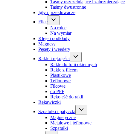
Taśmy uszczelniające i zabezpieczające
Taśmy dwustronne
Igły i przekłuwacze
Filce
Na rolce
Na wymiar
Kleje i podkłady
Magnesy
Pęsety i weedery
Rakle i rękojeści
Rakle do folii okiennych
Rakle z filcem
Plastikowe
Teflonowe
Filcowe
do PPF
Rękojeść do rakli
Rękawiczki
Szpatułki i patyczki
Magnetyczne
Metalowe i teflonowe
Szpatułki