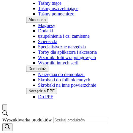
Taśmy tnące
Taśmy uszczelniające
Taśmy pomocnicze
Akcesoria
Magnesy
Dodatki
uzupełnienia i cz. zamienne
Ściereczki
Specjalistyczne narzędzia
Torby dla aplikatora i akcesoria
Wzorniki folii wrappingowych
Wzorniki innych serii
Demontaż
Narzędzia do demontażu
Skrobaki do folii okiennych
Skrobaki na inne powierzchnie
Narzędzia PPF
Do PPF
Wyszukiwarka produktów