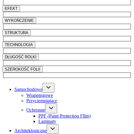
EFEKT
WYKOŃCZENIE
STRUKTURA
TECHNOLOGIA
DŁUGOŚĆ ROLKI
SZEROKOŚĆ FOLII
Samochodowe
Wrappingowe
Przyciemniające
Ochronne
PPF (Paint Protection FIlm)
Laminaty
Architektoniczne