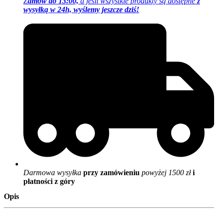
Z
amów do 13:00,
a jeśli wszystkie produkty są dostępne
z
wysyłką w 24h, wyślemy jeszcze dziś!
Darmowa wysyłka
przy zamówieniu
powyżej 1500 zł
i
płatności z góry
Opis