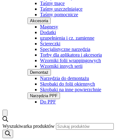
Taśmy tnące
Taśmy uszczelniające
Taśmy pomocnicze
Akcesoria
Magnesy
Dodatki
uzupełnienia i cz. zamienne
Ściereczki
Specjalistyczne narzędzia
Torby dla aplikatora i akcesoria
Wzorniki folii wrappingowych
Wzorniki innych serii
Demontaż
Narzędzia do demontażu
Skrobaki do folii okiennych
Skrobaki na inne powierzchnie
Narzędzia PPF
Do PPF
Wyszukiwarka produktów