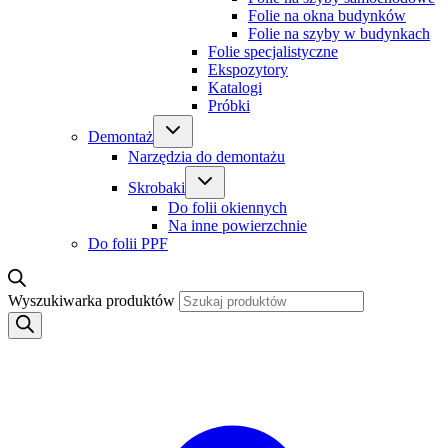
Folie na okna budynków
Folie na szyby w budynkach
Folie specjalistyczne
Ekspozytory
Katalogi
Próbki
Demontaż
Narzędzia do demontażu
Skrobaki
Do folii okiennych
Na inne powierzchnie
Do folii PPF
Wyszukiwarka produktów