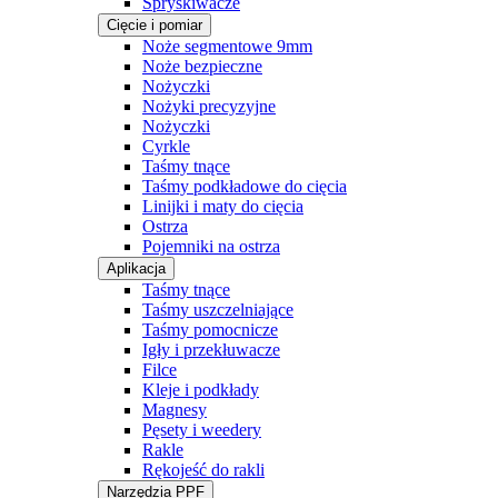
Spryskiwacze
Cięcie i pomiar
Noże segmentowe 9mm
Noże bezpieczne
Nożyczki
Nożyki precyzyjne
Nożyczki
Cyrkle
Taśmy tnące
Taśmy podkładowe do cięcia
Linijki i maty do cięcia
Ostrza
Pojemniki na ostrza
Aplikacja
Taśmy tnące
Taśmy uszczelniające
Taśmy pomocnicze
Igły i przekłuwacze
Filce
Kleje i podkłady
Magnesy
Pęsety i weedery
Rakle
Rękojeść do rakli
Narzędzia PPF