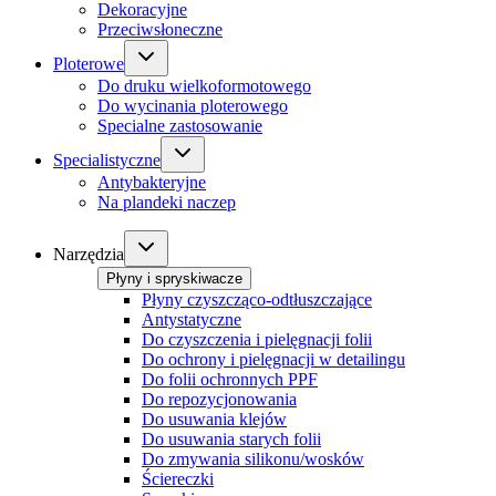
Dekoracyjne
Przeciwsłoneczne
Ploterowe
Do druku wielkoformotowego
Do wycinania ploterowego
Specialne zastosowanie
Specialistyczne
Antybakteryjne
Na plandeki naczep
Narzędzia
Płyny i spryskiwacze
Płyny czyszcząco-odtłuszczające
Antystatyczne
Do czyszczenia i pielęgnacji folii
Do ochrony i pielęgnacji w detailingu
Do folii ochronnych PPF
Do repozycjonowania
Do usuwania klejów
Do usuwania starych folii
Do zmywania silikonu/wosków
Ściereczki