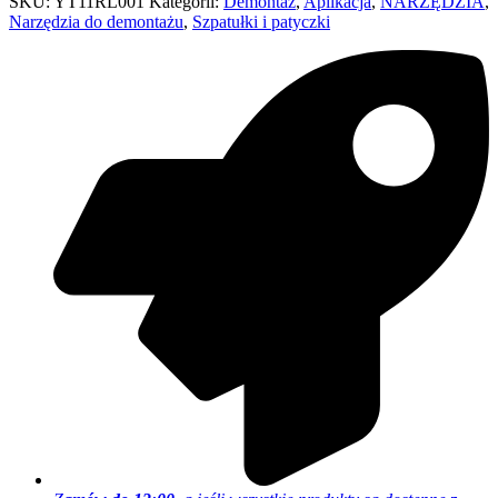
SKU:
YT11RL001
Kategorii:
Demontaż
,
Aplikacja
,
NARZĘDZIA
,
Narzędzia do demontażu
,
Szpatułki i patyczki