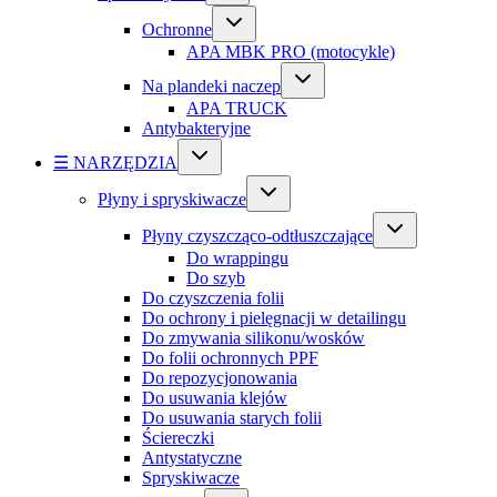
Ochronne
APA MBK PRO (motocykle)
Na plandeki naczep
APA TRUCK
Antybakteryjne
☰ NARZĘDZIA
Płyny i spryskiwacze
Płyny czyszcząco-odtłuszczające
Do wrappingu
Do szyb
Do czyszczenia folii
Do ochrony i pielęgnacji w detailingu
Do zmywania silikonu/wosków
Do folii ochronnych PPF
Do repozycjonowania
Do usuwania klejów
Do usuwania starych folii
Ściereczki
Antystatyczne
Spryskiwacze