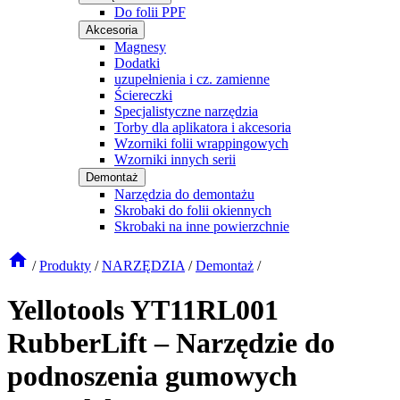
Do folii PPF
Akcesoria
Magnesy
Dodatki
uzupełnienia i cz. zamienne
Ściereczki
Specjalistyczne narzędzia
Torby dla aplikatora i akcesoria
Wzorniki folii wrappingowych
Wzorniki innych serii
Demontaż
Narzędzia do demontażu
Skrobaki do folii okiennych
Skrobaki na inne powierzchnie
/
Produkty
/
NARZĘDZIA
/
Demontaż
/
Yellotools YT11RL001
RubberLift – Narzędzie do
podnoszenia gumowych