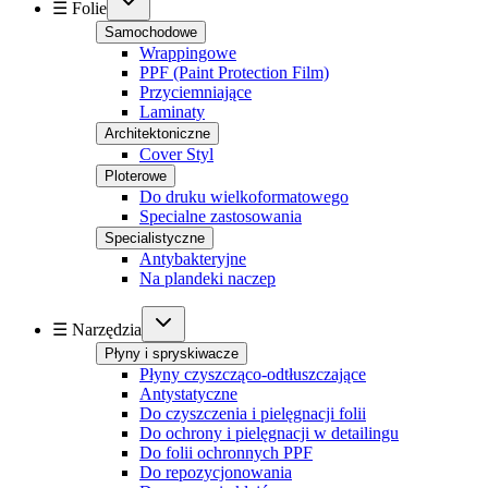
☰ Folie
Samochodowe
Wrappingowe
PPF (Paint Protection Film)
Przyciemniające
Laminaty
Architektoniczne
Cover Styl
Ploterowe
Do druku wielkoformatowego
Specialne zastosowania
Specialistyczne
Antybakteryjne
Na plandeki naczep
☰ Narzędzia
Płyny i spryskiwacze
Płyny czyszcząco-odtłuszczające
Antystatyczne
Do czyszczenia i pielęgnacji folii
Do ochrony i pielęgnacji w detailingu
Do folii ochronnych PPF
Do repozycjonowania