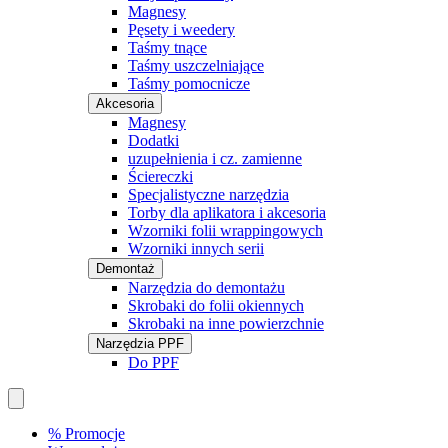
Magnesy
Pęsety i weedery
Taśmy tnące
Taśmy uszczelniające
Taśmy pomocnicze
Akcesoria
Magnesy
Dodatki
uzupełnienia i cz. zamienne
Ściereczki
Specjalistyczne narzędzia
Torby dla aplikatora i akcesoria
Wzorniki folii wrappingowych
Wzorniki innych serii
Demontaż
Narzędzia do demontażu
Skrobaki do folii okiennych
Skrobaki na inne powierzchnie
Narzędzia PPF
Do PPF
% Promocje