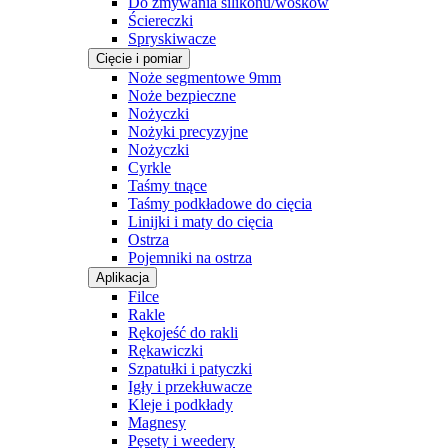
Do zmywania silikonu/wosków
Ściereczki
Spryskiwacze
Cięcie i pomiar
Noże segmentowe 9mm
Noże bezpieczne
Nożyczki
Nożyki precyzyjne
Nożyczki
Cyrkle
Taśmy tnące
Taśmy podkładowe do cięcia
Linijki i maty do cięcia
Ostrza
Pojemniki na ostrza
Aplikacja
Filce
Rakle
Rękojeść do rakli
Rękawiczki
Szpatułki i patyczki
Igły i przekłuwacze
Kleje i podkłady
Magnesy
Pęsety i weedery