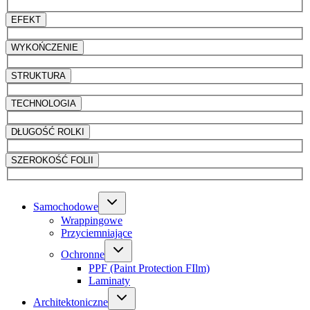
EFEKT
WYKOŃCZENIE
STRUKTURA
TECHNOLOGIA
DŁUGOŚĆ ROLKI
SZEROKOŚĆ FOLII
Samochodowe
Wrappingowe
Przyciemniające
Ochronne
PPF (Paint Protection FIlm)
Laminaty
Architektoniczne