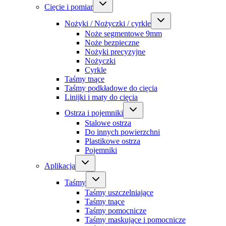
Cięcie i pomiar
Nożyki / Nożyczki / cyrkle
Noże segmentowe 9mm
Noże bezpieczne
Nożyki precyzyjne
Nożyczki
Cyrkle
Taśmy tnące
Taśmy podkładowe do cięcia
Linijki i maty do cięcia
Ostrza i pojemniki
Stalowe ostrza
Do innych powierzchni
Plastikowe ostrza
Pojemniki
Aplikacja
Taśmy
Taśmy uszczelniające
Taśmy tnące
Taśmy pomocnicze
Taśmy maskujące i pomocnicze