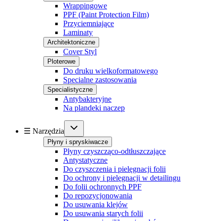
Wrappingowe
PPF (Paint Protection Film)
Przyciemniające
Laminaty
Architektoniczne
Cover Styl
Ploterowe
Do druku wielkoformatowego
Specialne zastosowania
Specialistyczne
Antybakteryjne
Na plandeki naczep
☰ Narzędzia
Płyny i spryskiwacze
Płyny czyszcząco-odtłuszczające
Antystatyczne
Do czyszczenia i pielęgnacji folii
Do ochrony i pielęgnacji w detailingu
Do folii ochronnych PPF
Do repozycjonowania
Do usuwania klejów
Do usuwania starych folii