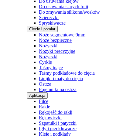
Do usuwania klejów
Do usuwania starych folii
Do zmywania silikonu/wosków
Ściereczki
Spryskiwacze
Cięcie i pomiar
Noże segmentowe 9mm
Noże bezpieczne
Nożyczki
Nożyki precyzyjne
Nożyczki
Cyrkle
Taśmy tnące
Taśmy podkładowe do cięcia
Linijki i maty do cięcia
Ostrza
Pojemniki na ostrza
Aplikacja
Filce
Rakle
Rękojeść do rakli
Rękawiczki
Szpatułki i patyczki
Igły i przekłuwacze
Kleje i podkłady