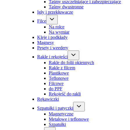
Taśmy uszczelniające i zabezpieczające
Taśmy dwustronne
Igły i przekłuwacze
Filce
Na rolce
Na wymiar
Kleje i podkłady
Magnesy
Pęsety i weedery
Rakle i rękojeści
Rakle do folii okiennych
Rakle z filcem
Plastikowe
Teflonowe
Filcowe
do PPF
Rękojeść do rakli
Rękawiczki
Szpatułki i patyczki
Magnetyczne
Metalowe i teflonowe
Szpatułki