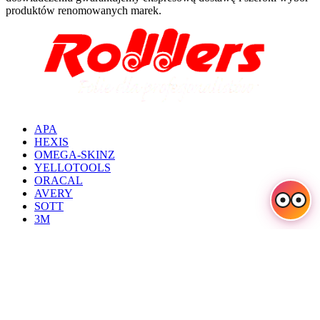
produktów renomowanych marek.
APA
HEXIS
OMEGA-SKINZ
YELLOTOOLS
ORACAL
AVERY
SOTT
3M
Regulamin sklepu
Kontakt
O nas
Deklaracja dostępności
Polityka prywatności