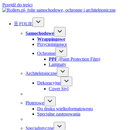
Przejdź do treści
☰ FOLIE
Samochodowe
Wrappingowe
Przyciemniające
Ochronne
PPF
(Paint Protection Film)
Laminaty
Architektoniczne
Dekoracyjne
Cover Styl
Ploterowe
Do druku wielkoformatowego
Specjalne zastosowania
Specialistyczne