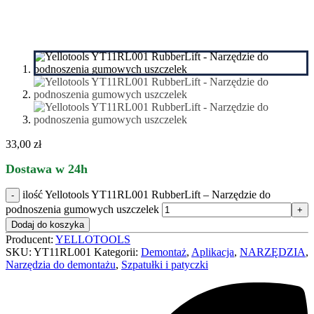
33,00
zł
Dostawa w 24h
ilość Yellotools YT11RL001 RubberLift – Narzędzie do
podnoszenia gumowych uszczelek
Dodaj do koszyka
Producent:
YELLOTOOLS
SKU:
YT11RL001
Kategorii:
Demontaż
,
Aplikacja
,
NARZĘDZIA
,
Narzędzia do demontażu
,
Szpatułki i patyczki