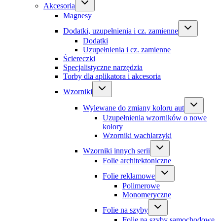
Akcesoria
Magnesy
Dodatki, uzupełnienia i cz. zamienne
Dodatki
Uzupełnienia i cz. zamienne
Ściereczki
Specjalistyczne narzędzia
Torby dla aplikatora i akcesoria
Wzorniki
Wylewane do zmiany koloru aut
Uzupełnienia wzorników o nowe
kolory
Wzorniki wachlarzyki
Wzorniki innych serii
Folie architektoniczne
Folie reklamowe
Polimerowe
Monomeryczne
Folie na szyby
Folie na szyby samochodowe