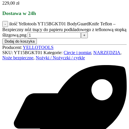
229,00
zł
Dostawa w 24h
ilość Yellotools YT15BGKT01 BodyGuardKnife Teflon –
Bezpieczny nóż tnący do papieru podkładowego z teflonową stopką
ślizgową.png
Dodaj do koszyka
Producent:
YELLOTOOLS
SKU:
YT15BGKT01
Kategorie:
Cięcie i pomiar
,
NARZĘDZIA
,
Noże bezpieczne
,
Nożyki / Nożyczki / cyrkle