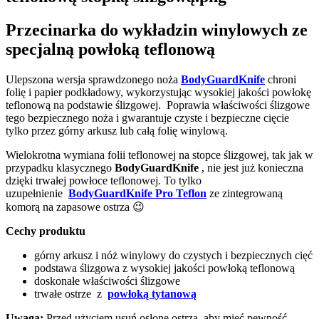
Przecinarka do wykładzin winylowych ze
specjalną powłoką teflonową
Ulepszona wersja sprawdzonego noża
BodyGuardKnife
chroni
folię i papier podkładowy, wykorzystując wysokiej jakości powłokę
teflonową na podstawie ślizgowej. Poprawia właściwości ślizgowe
tego bezpiecznego noża i gwarantuje czyste i bezpieczne cięcie
tylko przez górny arkusz lub całą folię winylową.
Wielokrotna wymiana folii teflonowej na stopce ślizgowej, tak jak w
przypadku klasycznego
BodyGuardKnife
, nie jest już konieczna
dzięki trwałej powłoce teflonowej. To tylko
uzupełnienie
BodyGuardKnife Pro Teflon
ze zintegrowaną
komorą na zapasowe ostrza 😉
Cechy produktu
górny arkusz i nóż winylowy do czystych i bezpiecznych cięć
podstawa ślizgowa z wysokiej jakości powłoką teflonową
doskonałe właściwości ślizgowe
trwałe ostrze z
powłoką tytanową
Uwaga:
Przed użyciem usuń osłonę ostrza, aby mieć pewność,