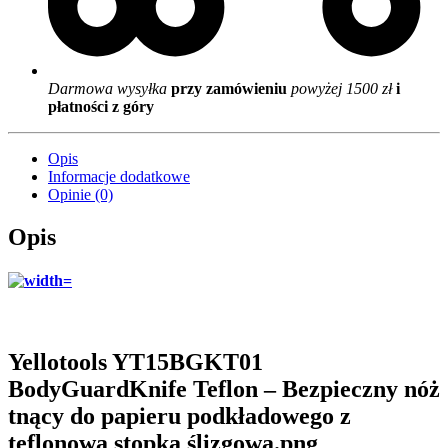
Darmowa wysyłka
przy zamówieniu
powyżej 1500 zł
i
płatności z góry
Opis
Informacje dodatkowe
Opinie (0)
Opis
Yellotools YT15BGKT01
BodyGuardKnife Teflon – Bezpieczny nóż
tnący do papieru podkładowego z
teflonową stopką ślizgową.png