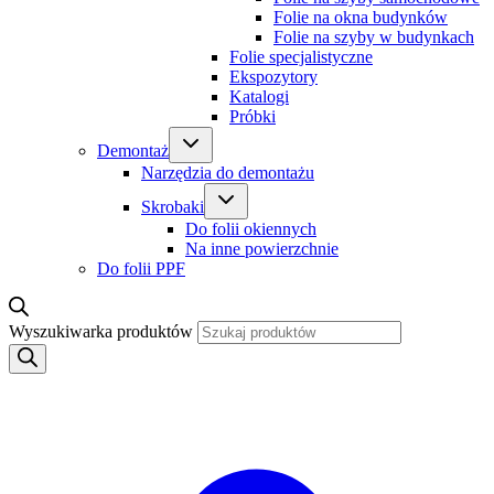
Folie na okna budynków
Folie na szyby w budynkach
Folie specjalistyczne
Ekspozytory
Katalogi
Próbki
Demontaż
Narzędzia do demontażu
Skrobaki
Do folii okiennych
Na inne powierzchnie
Do folii PPF
Wyszukiwarka produktów