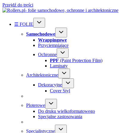
Przejdź do treści
☰ FOLIE
Samochodowe
Wrappingowe
Przyciemniające
Ochronne
PPF
(Paint Protection Film)
Laminaty
Architektoniczne
Dekoracyjne
Cover Styl
Ploterowe
Do druku wielkoformatowego
Specjalne zastosowania
Specialistyczne