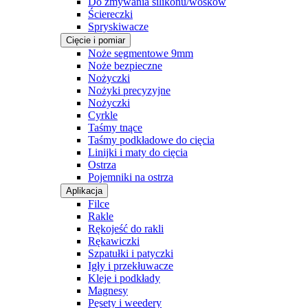
Do zmywania silikonu/wosków
Ściereczki
Spryskiwacze
Cięcie i pomiar
Noże segmentowe 9mm
Noże bezpieczne
Nożyczki
Nożyki precyzyjne
Nożyczki
Cyrkle
Taśmy tnące
Taśmy podkładowe do cięcia
Linijki i maty do cięcia
Ostrza
Pojemniki na ostrza
Aplikacja
Filce
Rakle
Rękojeść do rakli
Rękawiczki
Szpatułki i patyczki
Igły i przekłuwacze
Kleje i podkłady
Magnesy
Pęsety i weedery