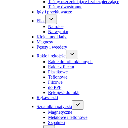
Taśmy uszczelniające i zabezpieczające
Taśmy dwustronne
Igły i przekłuwacze
Filce
Na rolce
Na wymiar
Kleje i podkłady
Magnesy
Pęsety i weedery
Rakle i rękojeści
Rakle do folii okiennych
Rakle z filcem
Plastikowe
Teflonowe
Filcowe
do PPF
Rękojeść do rakli
Rękawiczki
Szpatułki i patyczki
Magnetyczne
Metalowe i teflonowe
Szpatułki