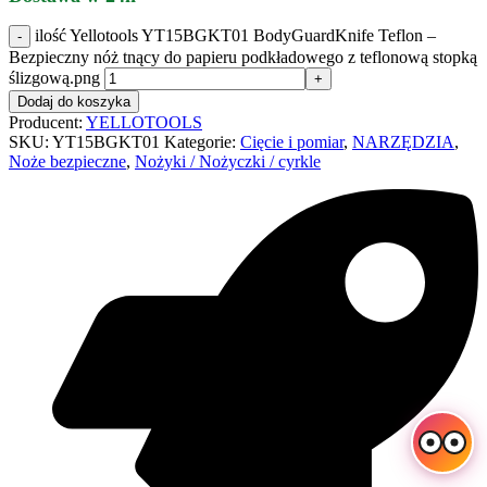
ilość Yellotools YT15BGKT01 BodyGuardKnife Teflon –
Bezpieczny nóż tnący do papieru podkładowego z teflonową stopką
ślizgową.png
Dodaj do koszyka
Producent:
YELLOTOOLS
SKU:
YT15BGKT01
Kategorie:
Cięcie i pomiar
,
NARZĘDZIA
,
Noże bezpieczne
,
Nożyki / Nożyczki / cyrkle