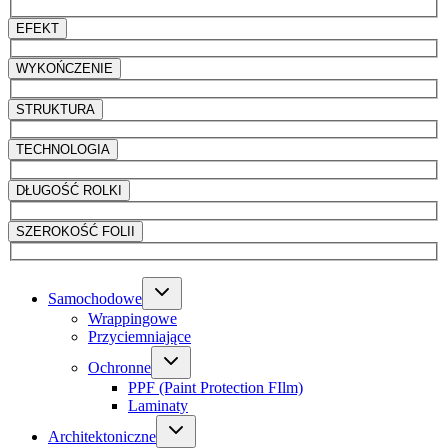
EFEKT
WYKOŃCZENIE
STRUKTURA
TECHNOLOGIA
DŁUGOŚĆ ROLKI
SZEROKOŚĆ FOLII
Samochodowe
Wrappingowe
Przyciemniające
Ochronne
PPF (Paint Protection FIlm)
Laminaty
Architektoniczne