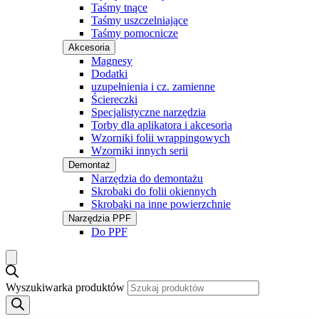
Taśmy tnące
Taśmy uszczelniające
Taśmy pomocnicze
Akcesoria
Magnesy
Dodatki
uzupełnienia i cz. zamienne
Ściereczki
Specjalistyczne narzędzia
Torby dla aplikatora i akcesoria
Wzorniki folii wrappingowych
Wzorniki innych serii
Demontaż
Narzędzia do demontażu
Skrobaki do folii okiennych
Skrobaki na inne powierzchnie
Narzędzia PPF
Do PPF
Wyszukiwarka produktów