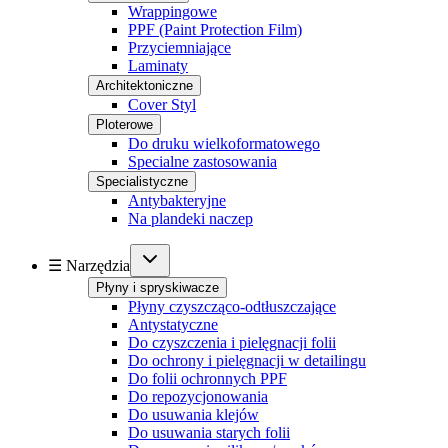
Wrappingowe
PPF (Paint Protection Film)
Przyciemniające
Laminaty
Architektoniczne
Cover Styl
Ploterowe
Do druku wielkoformatowego
Specialne zastosowania
Specialistyczne
Antybakteryjne
Na plandeki naczep
☰ Narzędzia
Płyny i spryskiwacze
Płyny czyszcząco-odtłuszczające
Antystatyczne
Do czyszczenia i pielęgnacji folii
Do ochrony i pielęgnacji w detailingu
Do folii ochronnych PPF
Do repozycjonowania
Do usuwania klejów
Do usuwania starych folii