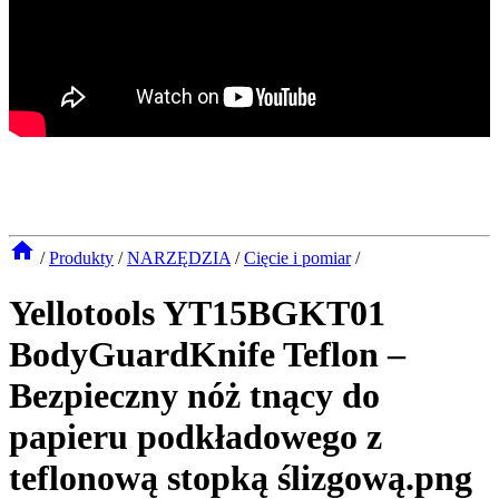
/
Produkty
/
NARZĘDZIA
/
Cięcie i pomiar
/
Yellotools YT15BGKT01
BodyGuardKnife Teflon –
Bezpieczny nóż tnący do
papieru podkładowego z
teflonową stopką ślizgową.png