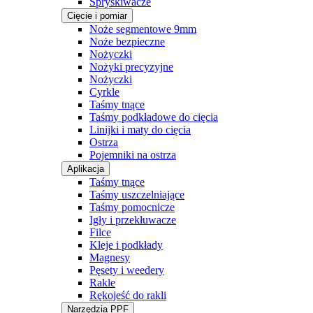
Spryskiwacze
Cięcie i pomiar
Noże segmentowe 9mm
Noże bezpieczne
Nożyczki
Nożyki precyzyjne
Nożyczki
Cyrkle
Taśmy tnące
Taśmy podkładowe do cięcia
Linijki i maty do cięcia
Ostrza
Pojemniki na ostrza
Aplikacja
Taśmy tnące
Taśmy uszczelniające
Taśmy pomocnicze
Igły i przekłuwacze
Filce
Kleje i podkłady
Magnesy
Pęsety i weedery
Rakle
Rękojeść do rakli
Narzędzia PPF