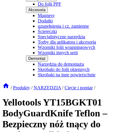
Do folii PPF
Akcesoria
Magnesy
Dodatki
uzupełnienia i cz. zamienne
Ściereczki
Specjalistyczne narzędzia
Torby dla aplikatora i akcesoria
Wzorniki folii wrappingowych
Wzorniki innych serii
Demontaż
Narzędzia do demontażu
Skrobaki do folii okiennych
Skrobaki na inne powierzchnie
/
Produkty
/
NARZĘDZIA
/
Cięcie i pomiar
/
Yellotools YT15BGKT01
BodyGuardKnife Teflon –
Bezpieczny nóż tnący do