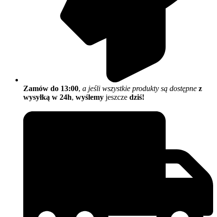
Zamów do 13:00
,
a jeśli wszystkie produkty są dostępne
z
wysyłką w 24h
,
wyślemy
jeszcze
dziś!