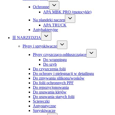
Ochronne
APA MBK PRO (motocykle)
Na plandeki naczep
APA TRUCK
Antybakteryjne
☰ NARZĘDZIA
Płyny i spryskiwacze
Płyny czyszcząco-odtłuszczające
Do wrappingu
Do szyb
Do czyszczenia folii
Do ochrony i pielęgnacji w detailingu
Do zmywania silikonu/wosków
Do folii ochronnych PPF
Do repozycjonowania
Do usuwania klejów
Do usuwania starych folii
Ściereczki
Antystatyczne
Spryskiwacze