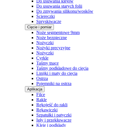
Do usuwania klejów
Do usuwania starych folii
Do zmywania silikonu/wosków
Ściereczki
Spryskiwacze
Cięcie i pomiar
Noże segmentowe 9mm
Noże bezpieczne
Nożyczki
Nożyki precyzyjne
Nożyczki
Cyrkle
Taśmy tnące
Taśmy podkładowe do cięcia
Linijki i maty do cięcia
Ostrza
Pojemniki na ostrza
Aplikacja
Filce
Rakle
Rękojeść do rakli
Rękawiczki
Szpatułki i patyczki
Igły i przekłuwacze
Kleje i podkłady