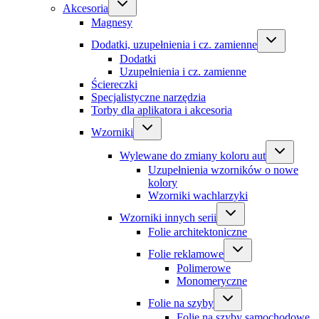
Akcesoria
Magnesy
Dodatki, uzupełnienia i cz. zamienne
Dodatki
Uzupełnienia i cz. zamienne
Ściereczki
Specjalistyczne narzędzia
Torby dla aplikatora i akcesoria
Wzorniki
Wylewane do zmiany koloru aut
Uzupełnienia wzorników o nowe
kolory
Wzorniki wachlarzyki
Wzorniki innych serii
Folie architektoniczne
Folie reklamowe
Polimerowe
Monomeryczne
Folie na szyby
Folie na szyby samochodowe