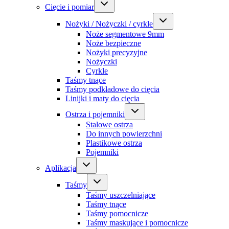
Cięcie i pomiar
Nożyki / Nożyczki / cyrkle
Noże segmentowe 9mm
Noże bezpieczne
Nożyki precyzyjne
Nożyczki
Cyrkle
Taśmy tnące
Taśmy podkładowe do cięcia
Linijki i maty do cięcia
Ostrza i pojemniki
Stalowe ostrza
Do innych powierzchni
Plastikowe ostrza
Pojemniki
Aplikacja
Taśmy
Taśmy uszczelniające
Taśmy tnące
Taśmy pomocnicze
Taśmy maskujące i pomocnicze