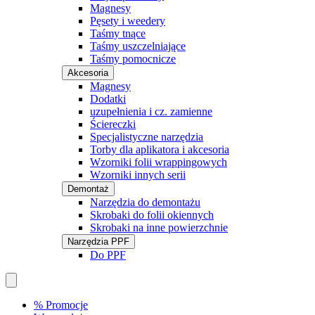
Magnesy
Pęsety i weedery
Taśmy tnące
Taśmy uszczelniające
Taśmy pomocnicze
Akcesoria
Magnesy
Dodatki
uzupełnienia i cz. zamienne
Ściereczki
Specjalistyczne narzędzia
Torby dla aplikatora i akcesoria
Wzorniki folii wrappingowych
Wzorniki innych serii
Demontaż
Narzędzia do demontażu
Skrobaki do folii okiennych
Skrobaki na inne powierzchnie
Narzędzia PPF
Do PPF
% Promocje