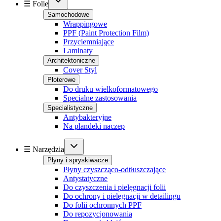
☰ Folie
Samochodowe
Wrappingowe
PPF (Paint Protection Film)
Przyciemniające
Laminaty
Architektoniczne
Cover Styl
Ploterowe
Do druku wielkoformatowego
Specialne zastosowania
Specialistyczne
Antybakteryjne
Na plandeki naczep
☰ Narzędzia
Płyny i spryskiwacze
Płyny czyszcząco-odtłuszczające
Antystatyczne
Do czyszczenia i pielęgnacji folii
Do ochrony i pielęgnacji w detailingu
Do folii ochronnych PPF
Do repozycjonowania