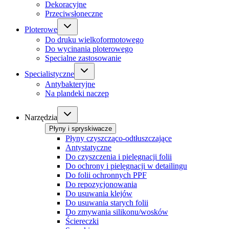
Dekoracyjne
Przeciwsłoneczne
Ploterowe
Do druku wielkoformotowego
Do wycinania ploterowego
Specialne zastosowanie
Specialistyczne
Antybakteryjne
Na plandeki naczep
Narzędzia
Płyny i spryskiwacze
Płyny czyszcząco-odtłuszczające
Antystatyczne
Do czyszczenia i pielęgnacji folii
Do ochrony i pielęgnacji w detailingu
Do folii ochronnych PPF
Do repozycjonowania
Do usuwania klejów
Do usuwania starych folii
Do zmywania silikonu/wosków
Ściereczki