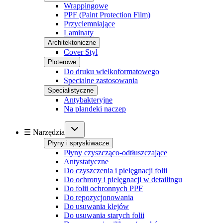
Wrappingowe
PPF (Paint Protection Film)
Przyciemniające
Laminaty
Architektoniczne
Cover Styl
Ploterowe
Do druku wielkoformatowego
Specialne zastosowania
Specialistyczne
Antybakteryjne
Na plandeki naczep
☰ Narzędzia
Płyny i spryskiwacze
Płyny czyszcząco-odtłuszczające
Antystatyczne
Do czyszczenia i pielęgnacji folii
Do ochrony i pielęgnacji w detailingu
Do folii ochronnych PPF
Do repozycjonowania
Do usuwania klejów
Do usuwania starych folii