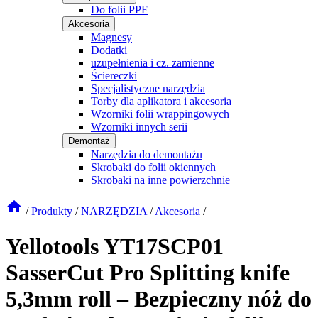
Do folii PPF
Akcesoria
Magnesy
Dodatki
uzupełnienia i cz. zamienne
Ściereczki
Specjalistyczne narzędzia
Torby dla aplikatora i akcesoria
Wzorniki folii wrappingowych
Wzorniki innych serii
Demontaż
Narzędzia do demontażu
Skrobaki do folii okiennych
Skrobaki na inne powierzchnie
/
Produkty
/
NARZĘDZIA
/
Akcesoria
/
Yellotools YT17SCP01
SasserCut Pro Splitting knife
5,3mm roll – Bezpieczny nóż do