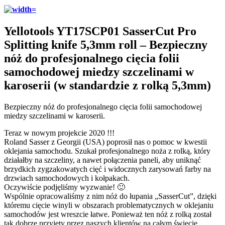
Yellotools YT17SCP01 SasserCut Pro
Splitting knife 5,3mm roll – Bezpieczny
nóż do profesjonalnego cięcia folii
samochodowej miedzy szczelinami w
karoserii (w standardzie z rolką 5,3mm)
Bezpieczny nóż do profesjonalnego cięcia folii samochodowej
miedzy szczelinami w karoserii.
Teraz w nowym projekcie 2020 !!!
Roland Sasser z Georgii (USA) poprosił nas o pomoc w kwestii
oklejania samochodu. Szukał profesjonalnego noża z rolką, który
działałby na szczeliny, a nawet połączenia paneli, aby uniknąć
brzydkich zygzakowatych cięć i widocznych zarysowań farby na
drzwiach samochodowych i kołpakach.
Oczywiście podjęliśmy wyzwanie! 🙂
Wspólnie opracowaliśmy z nim nóż do łupania „SasserCut”, dzięki
któremu cięcie winyli w obszarach problematycznych w oklejaniu
samochodów jest wreszcie łatwe. Ponieważ ten nóż z rolką został
tak dobrze przyjęty przez naszych klientów na całym świecie,