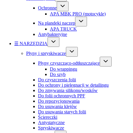
Ochronne
APA MBK PRO (motocykle)
Na plandeki naczep
APA TRUCK
Antybakteryjne
☰ NARZĘDZIA
Płyny i spryskiwacze
Płyny czyszcząco-odtłuszczające
Do wrappingu
Do szyb
Do czyszczenia folii
Do ochrony i pielęgnacji w detailingu
Do zmywania silikonu/wosków
Do folii ochronnych PPF
Do repozycjonowania
Do usuwania klejów
Do usuwania starych folii
Ściereczki
Antystatyczne
Spryskiwacze