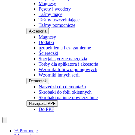
Magnesy
Pęsety i weedery
Taśmy tnące
Taśmy uszczelniające
Taśmy pomocnicze
Akcesoria
Magnesy
Dodatki
uzupełnienia i cz. zamienne
Ściereczki
Specjalistyczne narzędzia
Torby dla aplikatora i akcesoria
Wzorniki folii wrappingowych
Wzorniki innych serii
Demontaż
Narzędzia do demontażu
Skrobaki do folii okiennych
Skrobaki na inne powierzchnie
Narzędzia PPF
Do PPF
% Promocje