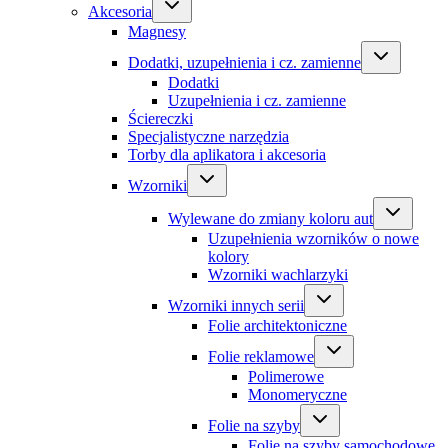
Akcesoria
Magnesy
Dodatki, uzupełnienia i cz. zamienne
Dodatki
Uzupełnienia i cz. zamienne
Ściereczki
Specjalistyczne narzędzia
Torby dla aplikatora i akcesoria
Wzorniki
Wylewane do zmiany koloru aut
Uzupełnienia wzorników o nowe
kolory
Wzorniki wachlarzyki
Wzorniki innych serii
Folie architektoniczne
Folie reklamowe
Polimerowe
Monomeryczne
Folie na szyby
Folie na szyby samochodowe