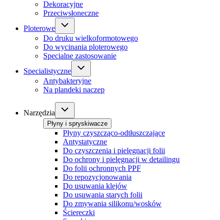
Dekoracyjne
Przeciwsłoneczne
Ploterowe
Do druku wielkoformotowego
Do wycinania ploterowego
Specialne zastosowanie
Specialistyczne
Antybakteryjne
Na plandeki naczep
Narzędzia
Płyny i spryskiwacze
Płyny czyszcząco-odtłuszczające
Antystatyczne
Do czyszczenia i pielęgnacji folii
Do ochrony i pielęgnacji w detailingu
Do folii ochronnych PPF
Do repozycjonowania
Do usuwania klejów
Do usuwania starych folii
Do zmywania silikonu/wosków
Ściereczki