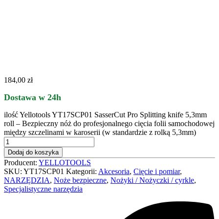
184,00
zł
Dostawa w 24h
ilość Yellotools YT17SCP01 SasserCut Pro Splitting knife 5,3mm
roll – Bezpieczny nóż do profesjonalnego cięcia folii samochodowej
między szczelinami w karoserii (w standardzie z rolką 5,3mm)
Dodaj do koszyka
Producent:
YELLOTOOLS
SKU:
YT17SCP01
Kategorii:
Akcesoria
,
Cięcie i pomiar
,
NARZĘDZIA
,
Noże bezpieczne
,
Nożyki / Nożyczki / cyrkle
,
Specjalistyczne narzędzia