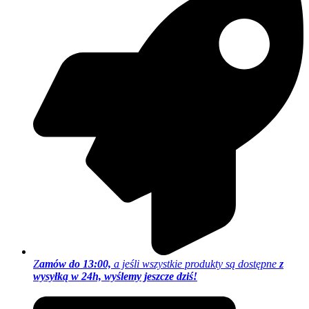
Z
amów do 13:00,
a jeśli wszystkie produkty są dostępne
z
wysyłką w 24h, wyślemy jeszcze dziś!