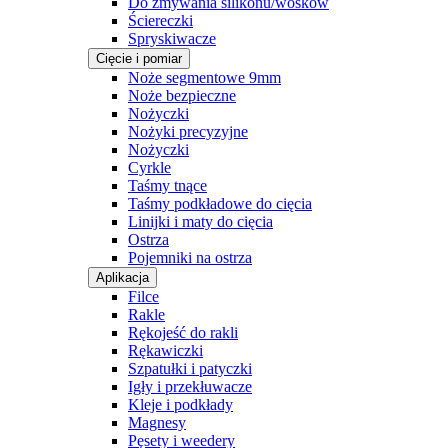
Do zmywania silikonu/wosków
Ściereczki
Spryskiwacze
Cięcie i pomiar
Noże segmentowe 9mm
Noże bezpieczne
Nożyczki
Nożyki precyzyjne
Nożyczki
Cyrkle
Taśmy tnące
Taśmy podkładowe do cięcia
Linijki i maty do cięcia
Ostrza
Pojemniki na ostrza
Aplikacja
Filce
Rakle
Rękojeść do rakli
Rękawiczki
Szpatułki i patyczki
Igły i przekłuwacze
Kleje i podkłady
Magnesy
Pęsety i weedery