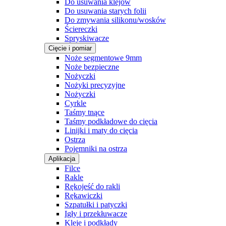
Do usuwania klejów
Do usuwania starych folii
Do zmywania silikonu/wosków
Ściereczki
Spryskiwacze
Cięcie i pomiar
Noże segmentowe 9mm
Noże bezpieczne
Nożyczki
Nożyki precyzyjne
Nożyczki
Cyrkle
Taśmy tnące
Taśmy podkładowe do cięcia
Linijki i maty do cięcia
Ostrza
Pojemniki na ostrza
Aplikacja
Filce
Rakle
Rękojeść do rakli
Rękawiczki
Szpatułki i patyczki
Igły i przekłuwacze
Kleje i podkłady