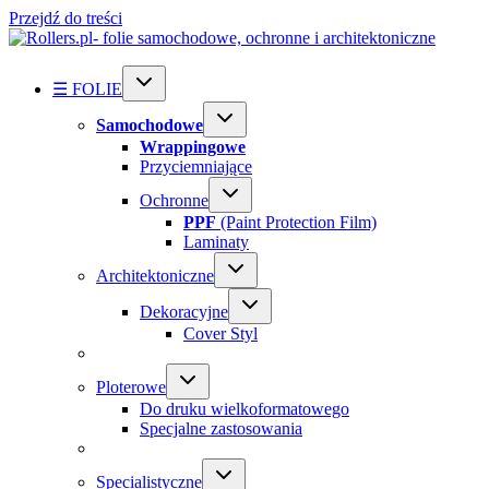
Przejdź do treści
☰ FOLIE
Samochodowe
Wrappingowe
Przyciemniające
Ochronne
PPF
(Paint Protection Film)
Laminaty
Architektoniczne
Dekoracyjne
Cover Styl
Ploterowe
Do druku wielkoformatowego
Specjalne zastosowania
Specialistyczne