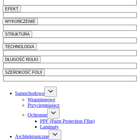
EFEKT
WYKOŃCZENIE
STRUKTURA
TECHNOLOGIA
DŁUGOŚĆ ROLKI
SZEROKOŚĆ FOLII
Samochodowe
Wrappingowe
Przyciemniające
Ochronne
PPF (Paint Protection FIlm)
Laminaty
Architektoniczne