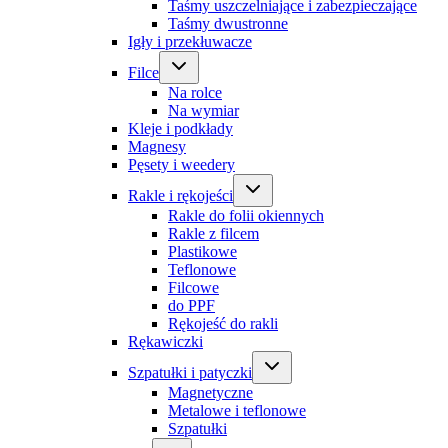
Taśmy uszczelniające i zabezpieczające
Taśmy dwustronne
Igły i przekłuwacze
Filce
Na rolce
Na wymiar
Kleje i podkłady
Magnesy
Pęsety i weedery
Rakle i rękojeści
Rakle do folii okiennych
Rakle z filcem
Plastikowe
Teflonowe
Filcowe
do PPF
Rękojeść do rakli
Rękawiczki
Szpatułki i patyczki
Magnetyczne
Metalowe i teflonowe
Szpatułki