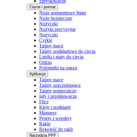
Spryskiwacze
Cięcie i pomiar
Noże segmentowe 9mm
Noże bezpieczne
Nożyczki
Nożyki precyzyjne
Nożyczki
Cyrkle
Taśmy tnące
Taśmy podkładowe do cięcia
Linijki i maty do cięcia
Ostrza
Pojemniki na ostrza
Aplikacja
Taśmy tnące
Taśmy uszczelniające
Taśmy pomocnicze
Igły i przekłuwacze
Filce
Kleje i podkłady
Magnesy
Pęsety i weedery
Rakle
Rękojeść do rakli
Narzędzia PPF