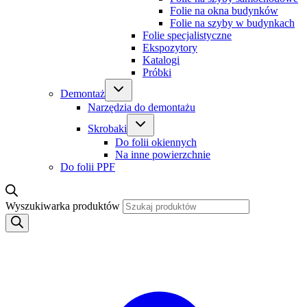
Folie na okna budynków
Folie na szyby w budynkach
Folie specjalistyczne
Ekspozytory
Katalogi
Próbki
Demontaż
Narzędzia do demontażu
Skrobaki
Do folii okiennych
Na inne powierzchnie
Do folii PPF
Wyszukiwarka produktów