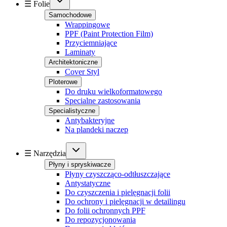
☰ Folie
Samochodowe
Wrappingowe
PPF (Paint Protection Film)
Przyciemniające
Laminaty
Architektoniczne
Cover Styl
Ploterowe
Do druku wielkoformatowego
Specialne zastosowania
Specialistyczne
Antybakteryjne
Na plandeki naczep
☰ Narzędzia
Płyny i spryskiwacze
Płyny czyszcząco-odtłuszczające
Antystatyczne
Do czyszczenia i pielęgnacji folii
Do ochrony i pielęgnacji w detailingu
Do folii ochronnych PPF
Do repozycjonowania