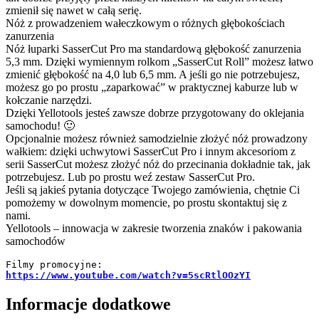
zmienił się nawet w całą serię.
Nóż z prowadzeniem wałeczkowym o różnych głębokościach
zanurzenia
Nóż łuparki SasserCut Pro ma standardową głębokość zanurzenia
5,3 mm. Dzięki wymiennym rolkom „SasserCut Roll” możesz łatwo
zmienić głębokość na 4,0 lub 6,5 mm. A jeśli go nie potrzebujesz,
możesz go po prostu „zaparkować” w praktycznej kaburze lub w
kołczanie narzędzi.
Dzięki Yellotools jesteś zawsze dobrze przygotowany do oklejania
samochodu! 🙂
Opcjonalnie możesz również samodzielnie złożyć nóż prowadzony
wałkiem: dzięki uchwytowi SasserCut Pro i innym akcesoriom z
serii SasserCut możesz złożyć nóż do przecinania dokładnie tak, jak
potrzebujesz. Lub po prostu weź zestaw SasserCut Pro.
Jeśli są jakieś pytania dotyczące Twojego zamówienia, chętnie Ci
pomożemy w dowolnym momencie, po prostu skontaktuj się z
nami.
Yellotools – innowacja w zakresie tworzenia znaków i pakowania
samochodów
https://www.youtube.com/watch?v=5scRtlOOzYI
Informacje dodatkowe