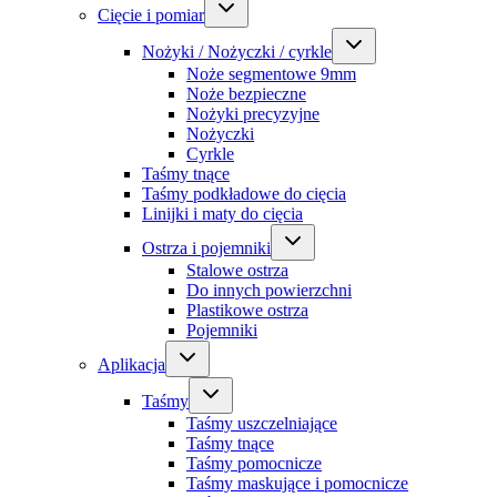
Cięcie i pomiar
Nożyki / Nożyczki / cyrkle
Noże segmentowe 9mm
Noże bezpieczne
Nożyki precyzyjne
Nożyczki
Cyrkle
Taśmy tnące
Taśmy podkładowe do cięcia
Linijki i maty do cięcia
Ostrza i pojemniki
Stalowe ostrza
Do innych powierzchni
Plastikowe ostrza
Pojemniki
Aplikacja
Taśmy
Taśmy uszczelniające
Taśmy tnące
Taśmy pomocnicze
Taśmy maskujące i pomocnicze