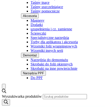
Taśmy tnące
Taśmy uszczelniające
Taśmy pomocnicze
Akcesoria
Magnesy
Dodatki
uzupełnienia i cz. zamienne
Ściereczki
Specjalistyczne narzędzia
Torby dla aplikatora i akcesoria
Wzorniki folii wrappingowych
Wzorniki innych serii
Demontaż
Narzędzia do demontażu
Skrobaki do folii okiennych
Skrobaki na inne powierzchnie
Narzędzia PPF
Do PPF
Wyszukiwarka produktów