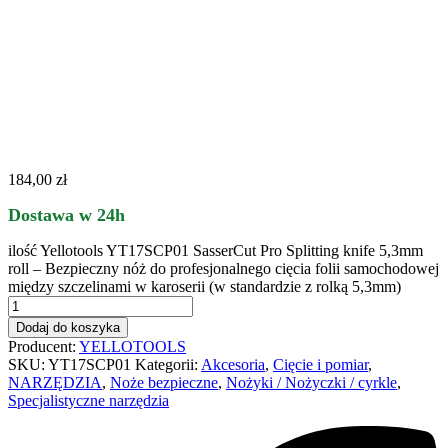
184,00
zł
Dostawa w 24h
ilość Yellotools YT17SCP01 SasserCut Pro Splitting knife 5,3mm
roll – Bezpieczny nóż do profesjonalnego cięcia folii samochodowej
między szczelinami w karoserii (w standardzie z rolką 5,3mm)
Dodaj do koszyka
Producent:
YELLOTOOLS
SKU:
YT17SCP01
Kategorii:
Akcesoria
,
Cięcie i pomiar
,
NARZĘDZIA
,
Noże bezpieczne
,
Nożyki / Nożyczki / cyrkle
,
Specjalistyczne narzędzia