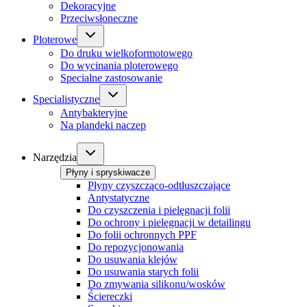
Dekoracyjne
Przeciwsłoneczne
Ploterowe
Do druku wielkoformotowego
Do wycinania ploterowego
Specialne zastosowanie
Specialistyczne
Antybakteryjne
Na plandeki naczep
Narzędzia
Płyny i spryskiwacze
Płyny czyszcząco-odtłuszczające
Antystatyczne
Do czyszczenia i pielęgnacji folii
Do ochrony i pielęgnacji w detailingu
Do folii ochronnych PPF
Do repozycjonowania
Do usuwania klejów
Do usuwania starych folii
Do zmywania silikonu/wosków
Ściereczki