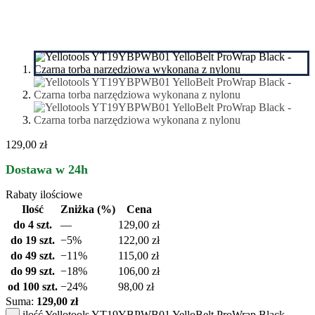
129,00 zł
Dostawa w 24h
Rabaty ilościowe
Ilość
Zniżka (%)
Cena
do 4 szt.
—
129,00
zł
do 19 szt.
−5%
122,00
zł
do 49 szt.
−11%
115,00
zł
do 99 szt.
−18%
106,00
zł
od 100 szt.
−24%
98,00
zł
Suma:
129,00 zł
ilość Yellotools YT19YBPWB01 YelloBelt ProWrap Black –