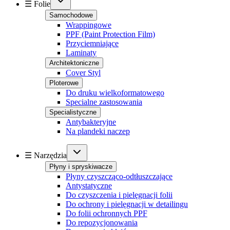
☰ Folie
Samochodowe
Wrappingowe
PPF (Paint Protection Film)
Przyciemniające
Laminaty
Architektoniczne
Cover Styl
Ploterowe
Do druku wielkoformatowego
Specialne zastosowania
Specialistyczne
Antybakteryjne
Na plandeki naczep
☰ Narzędzia
Płyny i spryskiwacze
Płyny czyszcząco-odtłuszczające
Antystatyczne
Do czyszczenia i pielęgnacji folii
Do ochrony i pielęgnacji w detailingu
Do folii ochronnych PPF
Do repozycjonowania