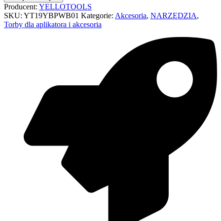
Producent:
YELLOTOOLS
SKU:
YT19YBPWB01
Kategorie:
Akcesoria
,
NARZĘDZIA
,
Torby dla aplikatora i akcesoria