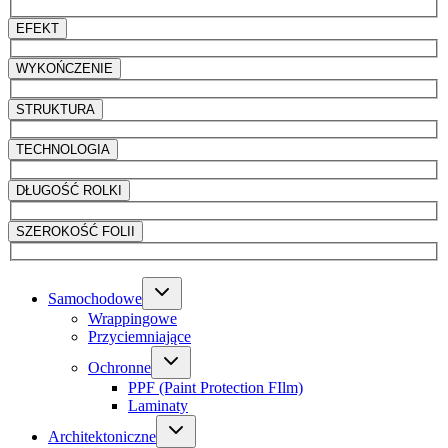
EFEKT
WYKOŃCZENIE
STRUKTURA
TECHNOLOGIA
DŁUGOŚĆ ROLKI
SZEROKOŚĆ FOLII
Samochodowe
Wrappingowe
Przyciemniające
Ochronne
PPF (Paint Protection FIlm)
Laminaty
Architektoniczne