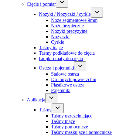
Cięcie i pomiar
Nożyki / Nożyczki / cyrkle
Noże segmentowe 9mm
Noże bezpieczne
Nożyki precyzyjne
Nożyczki
Cyrkle
Taśmy tnące
Taśmy podkładowe do cięcia
Linijki i maty do cięcia
Ostrza i pojemniki
Stalowe ostrza
Do innych powierzchni
Plastikowe ostrza
Pojemniki
Aplikacja
Taśmy
Taśmy uszczelniające
Taśmy tnące
Taśmy pomocnicze
Taśmy maskujące i pomocnicze