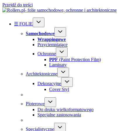
Przejdź do treści
☰ FOLIE
Samochodowe
Wrappingowe
Przyciemniające
Ochronne
PPF
(Paint Protection Film)
Laminaty
Architektoniczne
Dekoracyjne
Cover Styl
Ploterowe
Do druku wielkoformatowego
Specjalne zastosowania
Specialistyczne