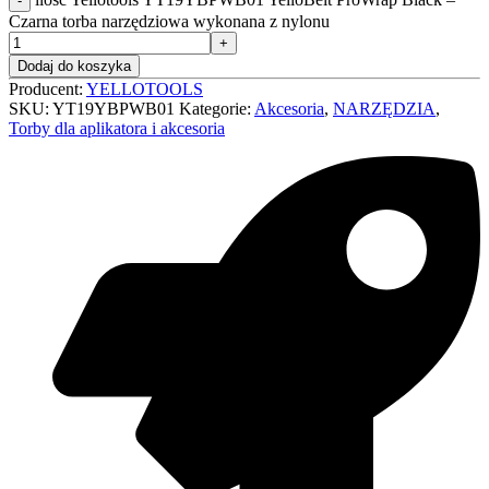
Czarna torba narzędziowa wykonana z nylonu
Dodaj do koszyka
Producent:
YELLOTOOLS
SKU:
YT19YBPWB01
Kategorie:
Akcesoria
,
NARZĘDZIA
,
Torby dla aplikatora i akcesoria