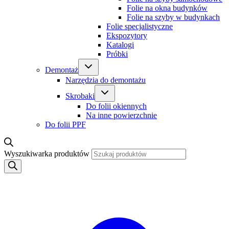
Folie na okna budynków
Folie na szyby w budynkach
Folie specjalistyczne
Ekspozytory
Katalogi
Próbki
Demontaż
Narzędzia do demontażu
Skrobaki
Do folii okiennych
Na inne powierzchnie
Do folii PPF
Wyszukiwarka produktów