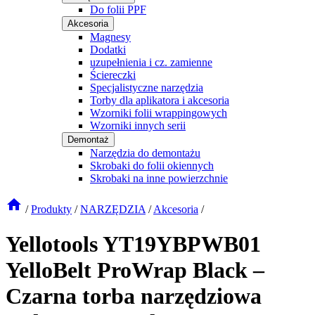
Do folii PPF
Akcesoria
Magnesy
Dodatki
uzupełnienia i cz. zamienne
Ściereczki
Specjalistyczne narzędzia
Torby dla aplikatora i akcesoria
Wzorniki folii wrappingowych
Wzorniki innych serii
Demontaż
Narzędzia do demontażu
Skrobaki do folii okiennych
Skrobaki na inne powierzchnie
/
Produkty
/
NARZĘDZIA
/
Akcesoria
/
Yellotools YT19YBPWB01
YelloBelt ProWrap Black –
Czarna torba narzędziowa