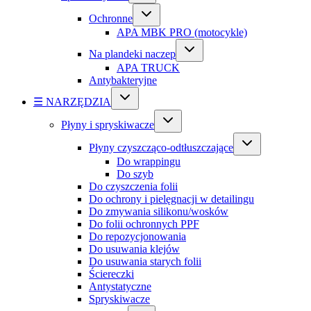
Ochronne
APA MBK PRO (motocykle)
Na plandeki naczep
APA TRUCK
Antybakteryjne
☰ NARZĘDZIA
Płyny i spryskiwacze
Płyny czyszcząco-odtłuszczające
Do wrappingu
Do szyb
Do czyszczenia folii
Do ochrony i pielęgnacji w detailingu
Do zmywania silikonu/wosków
Do folii ochronnych PPF
Do repozycjonowania
Do usuwania klejów
Do usuwania starych folii
Ściereczki
Antystatyczne
Spryskiwacze