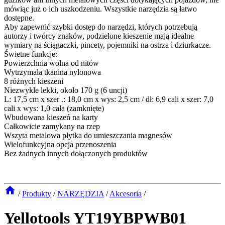
mówiąc już o ich uszkodzeniu. Wszystkie narzędzia są łatwo
dostępne.
Aby zapewnić szybki dostęp do narzędzi, których potrzebują
autorzy i twórcy znaków, podzielone kieszenie mają idealne
wymiary na ściągaczki, pincety, pojemniki na ostrza i dziurkacze.
Świetne funkcje:
Powierzchnia wolna od nitów
Wytrzymała tkanina nylonowa
8 różnych kieszeni
Niezwykle lekki, około 170 g (6 uncji)
L: 17,5 cm x szer .: 18,0 cm x wys: 2,5 cm / dł: 6,9 cali x szer: 7,0
cali x wys: 1,0 cala (zamknięte)
Wbudowana kieszeń na karty
Całkowicie zamykany na rzep
Wszyta metalowa płytka do umieszczania magnesów
Wielofunkcyjna opcja przenoszenia
Bez żadnych innych dołączonych produktów
/
Produkty
/
NARZĘDZIA
/
Akcesoria
/
Yellotools YT19YBPWB01