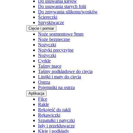
Do usuwania klejów
Do usuwania starych folii
Do zmywania silikonu/wosków
Ściereczki
Spryskiwacze
Cięcie i pomiar
Noże segmentowe 9mm
Noże bezpieczne
Nożyczki
Nożyki precyzyjne
Nożyczki
Cyrkle
Taśmy tnące
Taśmy podkładowe do cięcia
Linijki i maty do cięcia
Ostrza
Pojemniki na ostrza
Aplikacja
Filce
Rakle
Rękojeść do rakli
Rękawiczki
Szpatułki i patyczki
Igły i przekłuwacze
Kleje i podkłady