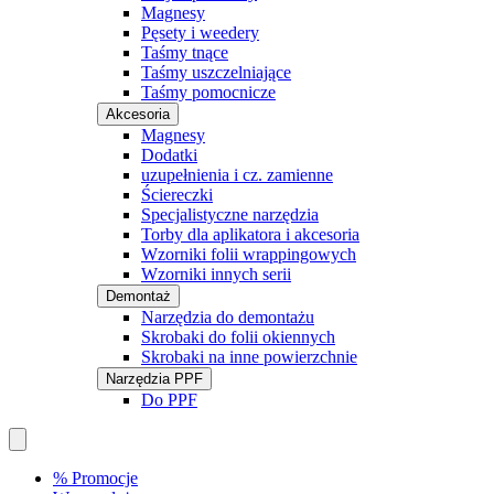
Magnesy
Pęsety i weedery
Taśmy tnące
Taśmy uszczelniające
Taśmy pomocnicze
Akcesoria
Magnesy
Dodatki
uzupełnienia i cz. zamienne
Ściereczki
Specjalistyczne narzędzia
Torby dla aplikatora i akcesoria
Wzorniki folii wrappingowych
Wzorniki innych serii
Demontaż
Narzędzia do demontażu
Skrobaki do folii okiennych
Skrobaki na inne powierzchnie
Narzędzia PPF
Do PPF
% Promocje