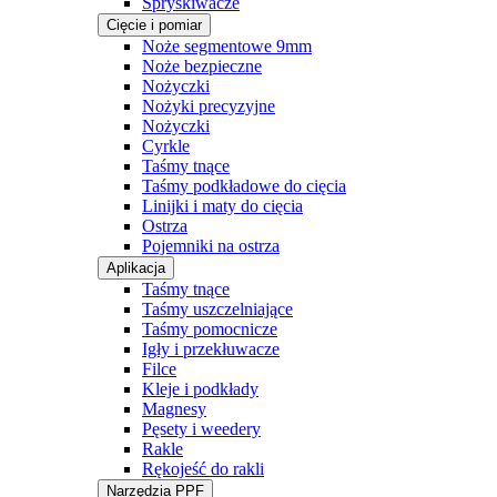
Spryskiwacze
Cięcie i pomiar
Noże segmentowe 9mm
Noże bezpieczne
Nożyczki
Nożyki precyzyjne
Nożyczki
Cyrkle
Taśmy tnące
Taśmy podkładowe do cięcia
Linijki i maty do cięcia
Ostrza
Pojemniki na ostrza
Aplikacja
Taśmy tnące
Taśmy uszczelniające
Taśmy pomocnicze
Igły i przekłuwacze
Filce
Kleje i podkłady
Magnesy
Pęsety i weedery
Rakle
Rękojeść do rakli
Narzędzia PPF