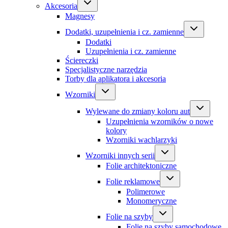
Akcesoria
Magnesy
Dodatki, uzupełnienia i cz. zamienne
Dodatki
Uzupełnienia i cz. zamienne
Ściereczki
Specjalistyczne narzędzia
Torby dla aplikatora i akcesoria
Wzorniki
Wylewane do zmiany koloru aut
Uzupełnienia wzorników o nowe
kolory
Wzorniki wachlarzyki
Wzorniki innych serii
Folie architektoniczne
Folie reklamowe
Polimerowe
Monomeryczne
Folie na szyby
Folie na szyby samochodowe