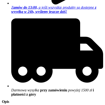
Z
amów do 13:00,
a jeśli wszystkie produkty są dostępne
z
wysyłką w 24h, wyślemy jeszcze dziś!
Darmowa wysyłka
przy zamówieniu
powyżej 1500 zł
i
płatności z góry
Opis