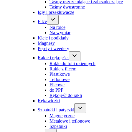
Taśmy uszczelniające i zabezpieczające
Taśmy dwustronne
Igły i przekłuwacze
Filce
Na rolce
Na wymiar
Kleje i podkłady
Magnesy
Pęsety i weedery
Rakle i rękojeści
Rakle do folii okiennych
Rakle z filcem
Plastikowe
Teflonowe
Filcowe
do PPF
Rękojeść do rakli
Rękawiczki
Szpatułki i patyczki
Magnetyczne
Metalowe i teflonowe
Szpatułki