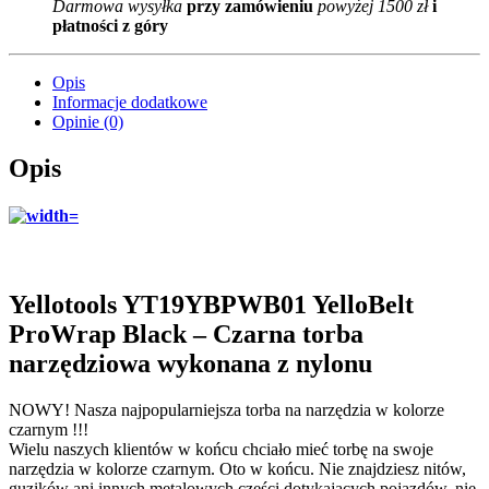
Darmowa wysyłka
przy zamówieniu
powyżej 1500 zł
i
płatności z góry
Opis
Informacje dodatkowe
Opinie (0)
Opis
Yellotools YT19YBPWB01 YelloBelt
ProWrap Black – Czarna torba
narzędziowa wykonana z nylonu
NOWY! Nasza najpopularniejsza torba na narzędzia w kolorze
czarnym !!!
Wielu naszych klientów w końcu chciało mieć torbę na swoje
narzędzia w kolorze czarnym. Oto w końcu. Nie znajdziesz nitów,
guzików ani innych metalowych części dotykających pojazdów, nie