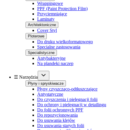
Wrappingowe
PPF (Paint Protection Film)
Przyciemniające
Laminaty
Architektoniczne
Cover Styl
Ploterowe
Do druku wielkoformatowego
Specialne zastosowania
Specialistyczne
Antybakteryjne
Na plandeki naczep
☰ Narzędzia
Płyny i spryskiwacze
Płyny czyszcząco-odtłuszczające
Antystatyczne
Do czyszczenia i pielęgnacji folii
Do ochrony i pielęgnacji w detailingu
Do folii ochronnych PPF
Do repozycjonowania
Do usuwania klejów
Do usuwania starych folii