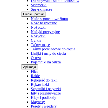
Do zmywania silikonu/wosków
Ściereczki
Spryskiwacze
Cięcie i pomiar
Noże segmentowe 9mm
Noże bezpieczne
Nożyczki
Nożyki precyzyjne
Nożyczki
Cyrkle
Taśmy tnące
Taśmy podkładowe do cięcia
Linijki i maty do cięcia
Ostrza
Pojemniki na ostrza
Aplikacja
Filce
Rakle
Rękojeść do rakli
Rękawiczki
Szpatułki i patyczki
Igły i przekłuwacze
Kleje i podkłady
Magnesy
Pęsety i weedery