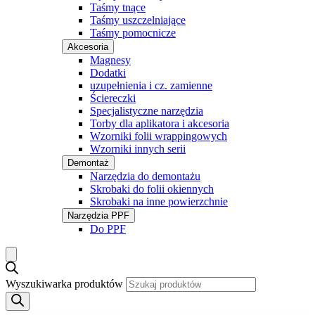
Taśmy tnące
Taśmy uszczelniające
Taśmy pomocnicze
Akcesoria
Magnesy
Dodatki
uzupełnienia i cz. zamienne
Ściereczki
Specjalistyczne narzędzia
Torby dla aplikatora i akcesoria
Wzorniki folii wrappingowych
Wzorniki innych serii
Demontaż
Narzędzia do demontażu
Skrobaki do folii okiennych
Skrobaki na inne powierzchnie
Narzędzia PPF
Do PPF
Wyszukiwarka produktów