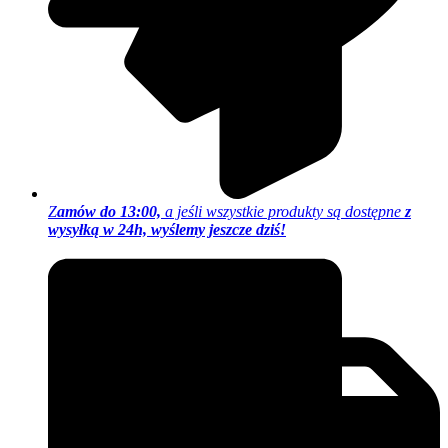
Z
amów do 13:00,
a jeśli wszystkie produkty są dostępne
z
wysyłką w 24h, wyślemy jeszcze dziś!