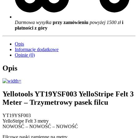
Darmowa wysyłka
przy zamówieniu
powyżej 1500 zł
i
płatności z góry
Opis
Informacje dodatkowe
Opinie (0)
Opis
Yellotools YT19YSF003 YelloStripe Felt 3
Meter – Trzymetrowy pasek filcu
YT19YSF003
YelloStripe Felt 3 metry
NOWOŚĆ – NOWOŚĆ – NOWOŚĆ
Filcowe paski zamienne na metry