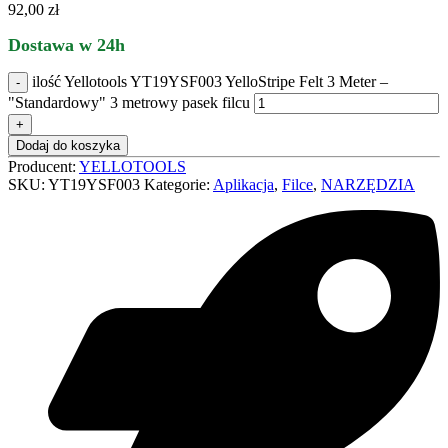
92,00
zł
Dostawa w 24h
ilość Yellotools YT19YSF003 YelloStripe Felt 3 Meter –
"Standardowy" 3 metrowy pasek filcu
Dodaj do koszyka
Producent:
YELLOTOOLS
SKU:
YT19YSF003
Kategorie:
Aplikacja
,
Filce
,
NARZĘDZIA