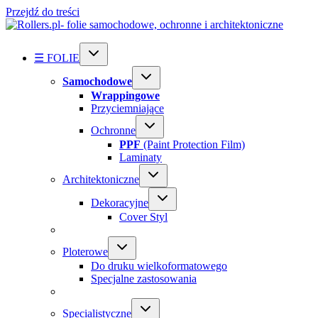
Przejdź do treści
☰ FOLIE
Samochodowe
Wrappingowe
Przyciemniające
Ochronne
PPF
(Paint Protection Film)
Laminaty
Architektoniczne
Dekoracyjne
Cover Styl
Ploterowe
Do druku wielkoformatowego
Specjalne zastosowania
Specialistyczne