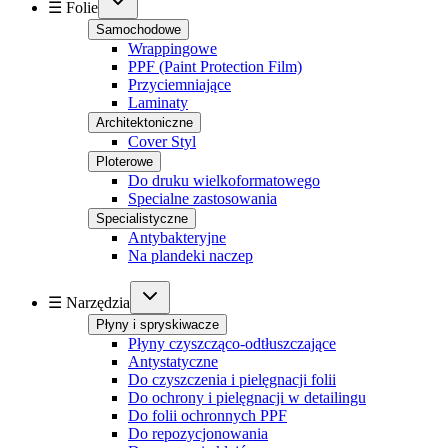
☰ Folie
Samochodowe
Wrappingowe
PPF (Paint Protection Film)
Przyciemniające
Laminaty
Architektoniczne
Cover Styl
Ploterowe
Do druku wielkoformatowego
Specialne zastosowania
Specialistyczne
Antybakteryjne
Na plandeki naczep
☰ Narzędzia
Płyny i spryskiwacze
Płyny czyszcząco-odtłuszczające
Antystatyczne
Do czyszczenia i pielęgnacji folii
Do ochrony i pielęgnacji w detailingu
Do folii ochronnych PPF
Do repozycjonowania