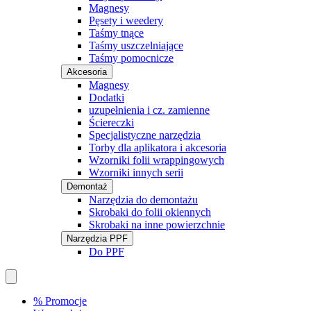
Magnesy
Pęsety i weedery
Taśmy tnące
Taśmy uszczelniające
Taśmy pomocnicze
Akcesoria
Magnesy
Dodatki
uzupełnienia i cz. zamienne
Ściereczki
Specjalistyczne narzędzia
Torby dla aplikatora i akcesoria
Wzorniki folii wrappingowych
Wzorniki innych serii
Demontaż
Narzędzia do demontażu
Skrobaki do folii okiennych
Skrobaki na inne powierzchnie
Narzędzia PPF
Do PPF
% Promocje