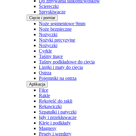
Do zmywania silikonu/wosków
Ściereczki
Spryskiwacze
Cięcie i pomiar
Noże segmentowe 9mm
Noże bezpieczne
Nożyczki
Nożyki precyzyjne
Nożyczki
Cyrkle
Taśmy tnące
Taśmy podkładowe do cięcia
Linijki i maty do cięcia
Ostrza
Pojemniki na ostrza
Aplikacja
Filce
Rakle
Rękojeść do rakli
Rękawiczki
Szpatułki i patyczki
Igły i przekłuwacze
Kleje i podkłady
Magnesy
Pęsety i weedery