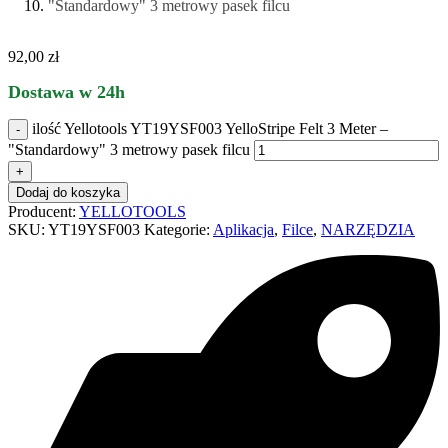
92,00
zł
Dostawa w 24h
ilość Yellotools YT19YSF003 YelloStripe Felt 3 Meter –
"Standardowy" 3 metrowy pasek filcu
Dodaj do koszyka
Producent:
YELLOTOOLS
SKU:
YT19YSF003
Kategorie:
Aplikacja
,
Filce
,
NARZĘDZIA