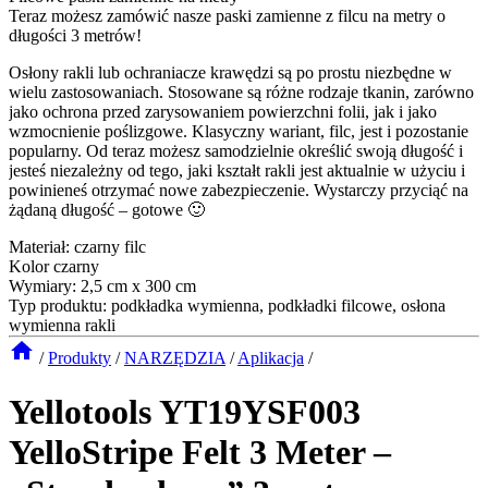
Teraz możesz zamówić nasze paski zamienne z filcu na metry o
długości 3 metrów!
Osłony rakli lub ochraniacze krawędzi są po prostu niezbędne w
wielu zastosowaniach. Stosowane są różne rodzaje tkanin, zarówno
jako ochrona przed zarysowaniem powierzchni folii, jak i jako
wzmocnienie poślizgowe. Klasyczny wariant, filc, jest i pozostanie
popularny. Od teraz możesz samodzielnie określić swoją długość i
jesteś niezależny od tego, jaki kształt rakli jest aktualnie w użyciu i
powinieneś otrzymać nowe zabezpieczenie. Wystarczy przyciąć na
żądaną długość – gotowe 🙂
Materiał: czarny filc
Kolor czarny
Wymiary: 2,5 cm x 300 cm
Typ produktu: podkładka wymienna, podkładki filcowe, osłona
wymienna rakli
/
Produkty
/
NARZĘDZIA
/
Aplikacja
/
Yellotools YT19YSF003
YelloStripe Felt 3 Meter –