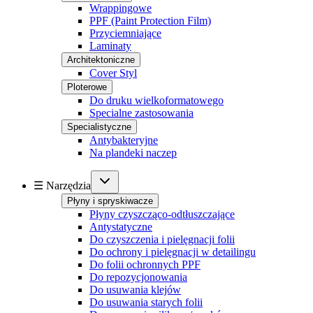
Wrappingowe
PPF (Paint Protection Film)
Przyciemniające
Laminaty
Architektoniczne
Cover Styl
Ploterowe
Do druku wielkoformatowego
Specialne zastosowania
Specialistyczne
Antybakteryjne
Na plandeki naczep
☰ Narzędzia
Płyny i spryskiwacze
Płyny czyszcząco-odtłuszczające
Antystatyczne
Do czyszczenia i pielęgnacji folii
Do ochrony i pielęgnacji w detailingu
Do folii ochronnych PPF
Do repozycjonowania
Do usuwania klejów
Do usuwania starych folii