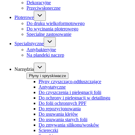
Dekoracyjne
Przeciwsłoneczne
Ploterowe
Do druku wielkoformotowego
Do wycinania ploterowego
Specialne zastosowanie
Specialistyczne
Antybakteryjne
Na plandeki naczep
Narzędzia
Płyny i spryskiwacze
Płyny czyszcząco-odtłuszczające
Antystatyczne
Do czyszczenia i pielęgnacji folii
Do ochrony i pielęgnacji w detailingu
Do folii ochronnych PPF
Do repozycjonowania
Do usuwania klejów
Do usuwania starych folii
Do zmywania silikonu/wosków
Ściereczki