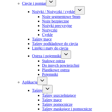
Cięcie i pomiar
Nożyki / Nożyczki / cyrkle
Noże segmentowe 9mm
Noże bezpieczne
Nożyki precyzyjne
Nożyczki
Cyrkle
Taśmy tnące
Taśmy podkładowe do cięcia
Linijki i maty do cięcia
Ostrza i pojemniki
Stalowe ostrza
Do innych powierzchni
Plastikowe ostrza
Pojemniki
Aplikacja
Taśmy
Taśmy uszczelniające
Taśmy tnące
Taśmy pomocnicze
Taśmy maskujące i pomocnicze