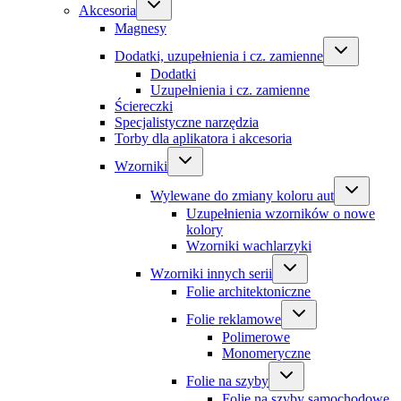
Akcesoria
Magnesy
Dodatki, uzupełnienia i cz. zamienne
Dodatki
Uzupełnienia i cz. zamienne
Ściereczki
Specjalistyczne narzędzia
Torby dla aplikatora i akcesoria
Wzorniki
Wylewane do zmiany koloru aut
Uzupełnienia wzorników o nowe
kolory
Wzorniki wachlarzyki
Wzorniki innych serii
Folie architektoniczne
Folie reklamowe
Polimerowe
Monomeryczne
Folie na szyby
Folie na szyby samochodowe