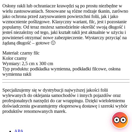
Osłony rakli lub ochraniacze krawędzi są po prostu niezbędne w
wielu zastosowaniach. Stosowane są różne rodzaje tkanin, zarówno
jako ochrona przed zarysowaniem powierzchni folii, jak i jako
wzmocnienie poślizgowe. Klasyczny wariant, filc, jest i pozostanie
popularny. Od teraz możesz samodzielnie określić swoją długość i
jesteś niezależny od tego, jaki kształt rakli jest aktualnie w użyciu i
powinieneś otrzymać nowe zabezpieczenie. Wystarczy przyciąć na
żądaną długość – gotowe 🙂
Materiał: czarny filc
Kolor czarny
Wymiary: 2,5 cm x 300 cm
Typ produktu: podkładka wymienna, podkładki filcowe, osłona
wymienna rakli
Specjalizujemy się w dystrybucji najwyższej jakości folii
wylewanych do oklejania samochodów i innych pojazdów oraz
profesjonalnych narzędzi do car wrappingu. Dzięki wieloletniemu
doświadczeniu gwarantujemy ekspresową dostawę i szeroki wybór
produktów renomowanych marek.
APA