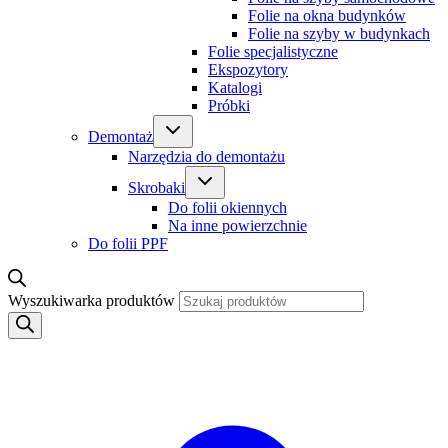
Folie na okna budynków
Folie na szyby w budynkach
Folie specjalistyczne
Ekspozytory
Katalogi
Próbki
Demontaż
Narzędzia do demontażu
Skrobaki
Do folii okiennych
Na inne powierzchnie
Do folii PPF
Wyszukiwarka produktów