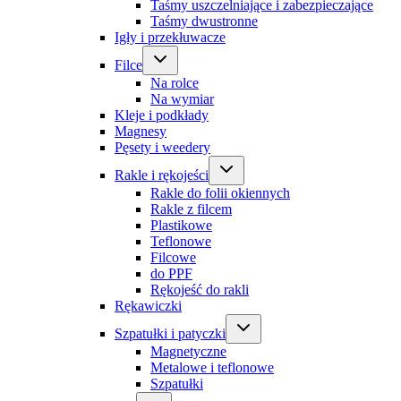
Taśmy uszczelniające i zabezpieczające
Taśmy dwustronne
Igły i przekłuwacze
Filce
Na rolce
Na wymiar
Kleje i podkłady
Magnesy
Pęsety i weedery
Rakle i rękojeści
Rakle do folii okiennych
Rakle z filcem
Plastikowe
Teflonowe
Filcowe
do PPF
Rękojeść do rakli
Rękawiczki
Szpatułki i patyczki
Magnetyczne
Metalowe i teflonowe
Szpatułki