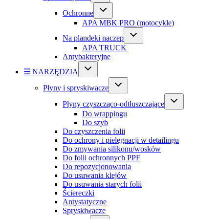
Ochronne
APA MBK PRO (motocykle)
Na plandeki naczep
APA TRUCK
Antybakteryjne
☰ NARZĘDZIA
Płyny i spryskiwacze
Płyny czyszcząco-odtłuszczające
Do wrappingu
Do szyb
Do czyszczenia folii
Do ochrony i pielęgnacji w detailingu
Do zmywania silikonu/wosków
Do folii ochronnych PPF
Do repozycjonowania
Do usuwania klejów
Do usuwania starych folii
Ściereczki
Antystatyczne
Spryskiwacze