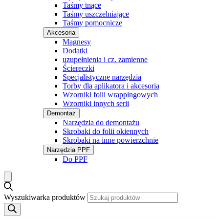
Taśmy tnące
Taśmy uszczelniające
Taśmy pomocnicze
Akcesoria
Magnesy
Dodatki
uzupełnienia i cz. zamienne
Ściereczki
Specjalistyczne narzędzia
Torby dla aplikatora i akcesoria
Wzorniki folii wrappingowych
Wzorniki innych serii
Demontaż
Narzędzia do demontażu
Skrobaki do folii okiennych
Skrobaki na inne powierzchnie
Narzędzia PPF
Do PPF
Wyszukiwarka produktów