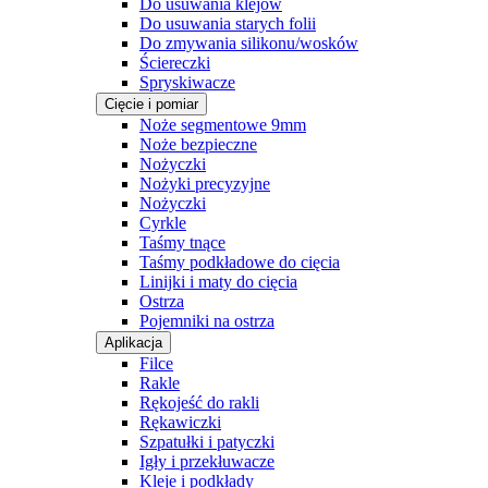
Do usuwania klejów
Do usuwania starych folii
Do zmywania silikonu/wosków
Ściereczki
Spryskiwacze
Cięcie i pomiar
Noże segmentowe 9mm
Noże bezpieczne
Nożyczki
Nożyki precyzyjne
Nożyczki
Cyrkle
Taśmy tnące
Taśmy podkładowe do cięcia
Linijki i maty do cięcia
Ostrza
Pojemniki na ostrza
Aplikacja
Filce
Rakle
Rękojeść do rakli
Rękawiczki
Szpatułki i patyczki
Igły i przekłuwacze
Kleje i podkłady