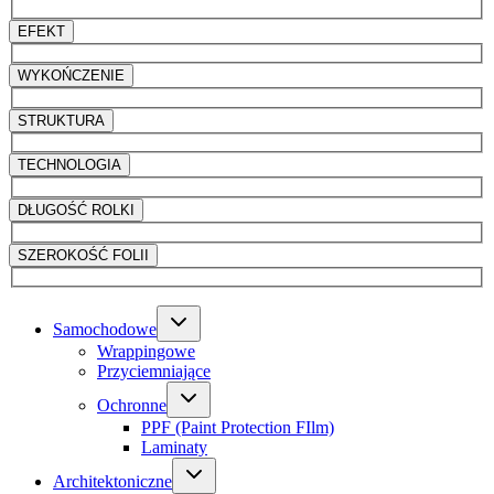
EFEKT
WYKOŃCZENIE
STRUKTURA
TECHNOLOGIA
DŁUGOŚĆ ROLKI
SZEROKOŚĆ FOLII
Samochodowe
Wrappingowe
Przyciemniające
Ochronne
PPF (Paint Protection FIlm)
Laminaty
Architektoniczne