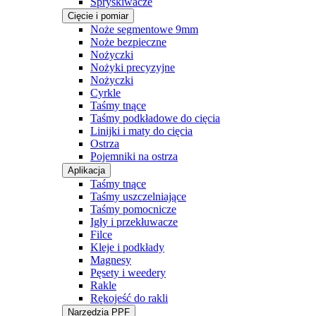
Spryskiwacze
Cięcie i pomiar
Noże segmentowe 9mm
Noże bezpieczne
Nożyczki
Nożyki precyzyjne
Nożyczki
Cyrkle
Taśmy tnące
Taśmy podkładowe do cięcia
Linijki i maty do cięcia
Ostrza
Pojemniki na ostrza
Aplikacja
Taśmy tnące
Taśmy uszczelniające
Taśmy pomocnicze
Igły i przekłuwacze
Filce
Kleje i podkłady
Magnesy
Pęsety i weedery
Rakle
Rękojeść do rakli
Narzędzia PPF