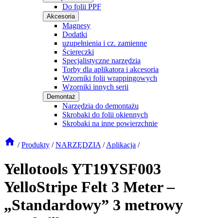
Do folii PPF
Akcesoria
Magnesy
Dodatki
uzupełnienia i cz. zamienne
Ściereczki
Specjalistyczne narzędzia
Torby dla aplikatora i akcesoria
Wzorniki folii wrappingowych
Wzorniki innych serii
Demontaż
Narzędzia do demontażu
Skrobaki do folii okiennych
Skrobaki na inne powierzchnie
/
Produkty
/
NARZĘDZIA
/
Aplikacja
/
Yellotools YT19YSF003
YelloStripe Felt 3 Meter –
„Standardowy” 3 metrowy