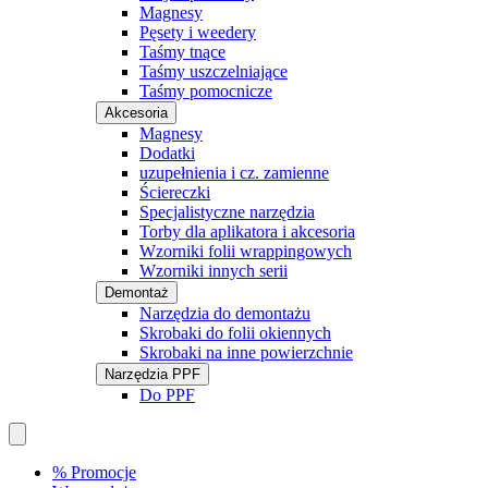
Magnesy
Pęsety i weedery
Taśmy tnące
Taśmy uszczelniające
Taśmy pomocnicze
Akcesoria
Magnesy
Dodatki
uzupełnienia i cz. zamienne
Ściereczki
Specjalistyczne narzędzia
Torby dla aplikatora i akcesoria
Wzorniki folii wrappingowych
Wzorniki innych serii
Demontaż
Narzędzia do demontażu
Skrobaki do folii okiennych
Skrobaki na inne powierzchnie
Narzędzia PPF
Do PPF
% Promocje