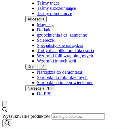
Taśmy tnące
Taśmy uszczelniające
Taśmy pomocnicze
Akcesoria
Magnesy
Dodatki
uzupełnienia i cz. zamienne
Ściereczki
Specjalistyczne narzędzia
Torby dla aplikatora i akcesoria
Wzorniki folii wrappingowych
Wzorniki innych serii
Demontaż
Narzędzia do demontażu
Skrobaki do folii okiennych
Skrobaki na inne powierzchnie
Narzędzia PPF
Do PPF
Wyszukiwarka produktów