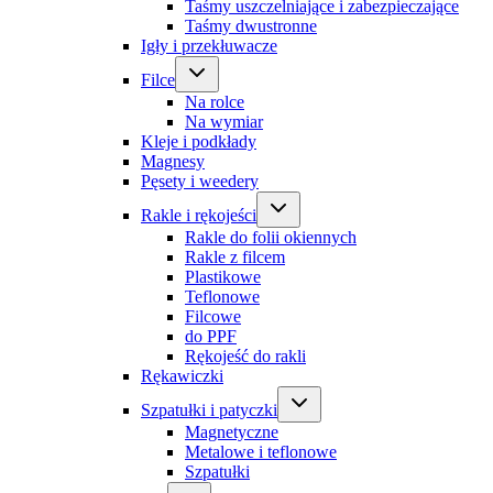
Taśmy uszczelniające i zabezpieczające
Taśmy dwustronne
Igły i przekłuwacze
Filce
Na rolce
Na wymiar
Kleje i podkłady
Magnesy
Pęsety i weedery
Rakle i rękojeści
Rakle do folii okiennych
Rakle z filcem
Plastikowe
Teflonowe
Filcowe
do PPF
Rękojeść do rakli
Rękawiczki
Szpatułki i patyczki
Magnetyczne
Metalowe i teflonowe
Szpatułki