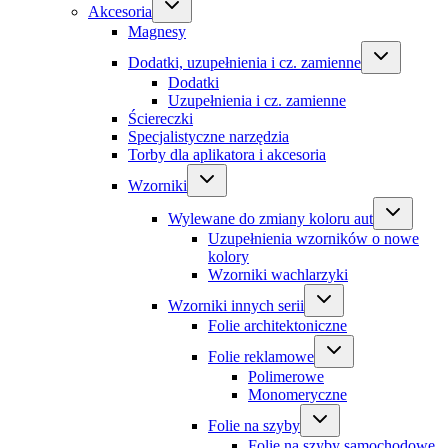
Akcesoria
Magnesy
Dodatki, uzupełnienia i cz. zamienne
Dodatki
Uzupełnienia i cz. zamienne
Ściereczki
Specjalistyczne narzędzia
Torby dla aplikatora i akcesoria
Wzorniki
Wylewane do zmiany koloru aut
Uzupełnienia wzorników o nowe
kolory
Wzorniki wachlarzyki
Wzorniki innych serii
Folie architektoniczne
Folie reklamowe
Polimerowe
Monomeryczne
Folie na szyby
Folie na szyby samochodowe