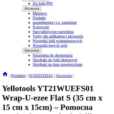
Do folii PPF
Akcesoria
Magnesy
Dodatki
uzupełnienia i cz. zamienne
Ściereczki
Specjalistyczne narzędzia
Torby dla aplikatora i akcesoria
Wzorniki folii wrappingowych
Wzorniki innych serii
Demontaż
Narzędzia do demontażu
Skrobaki do folii okiennych
Skrobaki na inne powierzchnie
/
Produkty
/
NARZĘDZIA
/
Akcesoria
/
Yellotools YT21WUEFS01
Wrap-U-ezee Flat S (35 cm x
15 cm x 15cm) – Pomocna