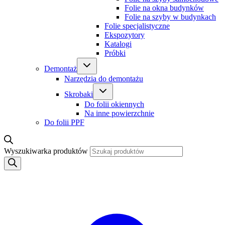
Folie na okna budynków
Folie na szyby w budynkach
Folie specjalistyczne
Ekspozytory
Katalogi
Próbki
Demontaż
Narzędzia do demontażu
Skrobaki
Do folii okiennych
Na inne powierzchnie
Do folii PPF
Wyszukiwarka produktów