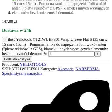
147,00
zł
Dostawa w 24h
ilość Yellotools YT21WUEFS01 Wrap-U-ezee Flat S (35 cm x
15 cm x 15cm) – Pomocna ramka do naprężenia folii wokół anten
("płetw rekinów" z GPS), klamek i innych wystających elementów
bez konieczności demontażu
Dodaj do koszyka
Producent:
YELLOTOOLS
SKU:
YT21WUEFS01
Kategorie:
Akcesoria
,
NARZĘDZIA
,
Specjalistyczne narzędzia