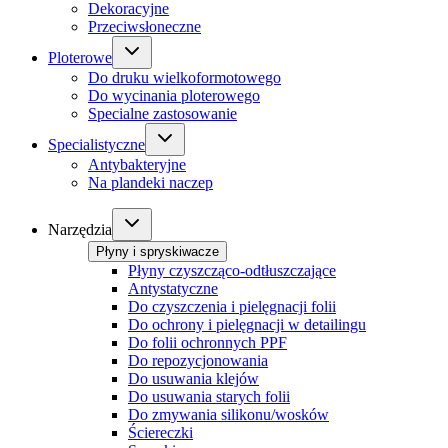
Dekoracyjne
Przeciwsłoneczne
Ploterowe
Do druku wielkoformotowego
Do wycinania ploterowego
Specialne zastosowanie
Specialistyczne
Antybakteryjne
Na plandeki naczep
Narzędzia
Płyny i spryskiwacze
Płyny czyszcząco-odtłuszczające
Antystatyczne
Do czyszczenia i pielęgnacji folii
Do ochrony i pielęgnacji w detailingu
Do folii ochronnych PPF
Do repozycjonowania
Do usuwania klejów
Do usuwania starych folii
Do zmywania silikonu/wosków
Ściereczki