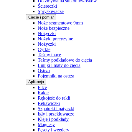
Do zmywania silikonu/wosków
Ściereczki
Spryskiwacze
Cięcie i pomiar
Noże segmentowe 9mm
Noże bezpieczne
Nożyczki
Nożyki precyzyjne
Nożyczki
Cyrkle
Taśmy tnące
Taśmy podkładowe do cięcia
Linijki i maty do cięcia
Ostrza
Pojemniki na ostrza
Aplikacja
Filce
Rakle
Rękojeść do rakli
Rękawiczki
Szpatułki i patyczki
Igły i przekłuwacze
Kleje i podkłady
Magnesy
Pęsety i weedery