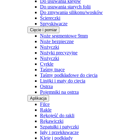
Do usuwania klejów
Do usuwania starych folii
Do zmywania silikonu/wosków
Ściereczki
Spryskiwacze
Cięcie i pomiar
Noże segmentowe 9mm
Noże bezpieczne
Nożyczki
Nożyki precyzyjne
Nożyczki
Cyrkle
Taśmy tnące
Taśmy podkładowe do cięcia
Linijki i maty do cięcia
Ostrza
Pojemniki na ostrza
Aplikacja
Filce
Rakle
Rękojeść do rakli
Rękawiczki
Szpatułki i patyczki
Igły i przekłuwacze
Kleje i podkłady