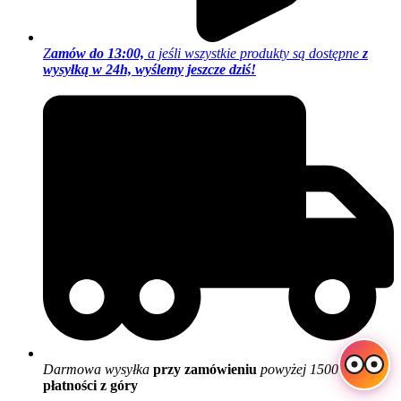
Z
amów do 13:00,
a jeśli wszystkie produkty są dostępne
z
wysyłką w 24h, wyślemy jeszcze dziś!
Darmowa wysyłka
przy zamówieniu
powyżej 1500 zł
i
płatności z góry