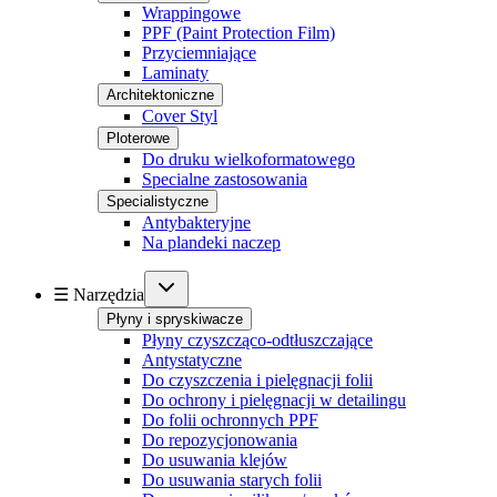
Wrappingowe
PPF (Paint Protection Film)
Przyciemniające
Laminaty
Architektoniczne
Cover Styl
Ploterowe
Do druku wielkoformatowego
Specialne zastosowania
Specialistyczne
Antybakteryjne
Na plandeki naczep
☰ Narzędzia
Płyny i spryskiwacze
Płyny czyszcząco-odtłuszczające
Antystatyczne
Do czyszczenia i pielęgnacji folii
Do ochrony i pielęgnacji w detailingu
Do folii ochronnych PPF
Do repozycjonowania
Do usuwania klejów
Do usuwania starych folii