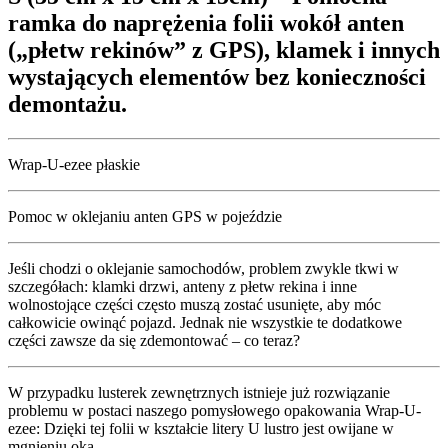
ramka do naprężenia folii wokół anten
(„płetw rekinów” z GPS), klamek i innych
wystających elementów bez konieczności
demontażu.
Wrap-U-ezee płaskie
Pomoc w oklejaniu anten GPS w pojeździe
Jeśli chodzi o oklejanie samochodów, problem zwykle tkwi w
szczegółach: klamki drzwi, anteny z płetw rekina i inne
wolnostojące części często muszą zostać usunięte, aby móc
całkowicie owinąć pojazd. Jednak nie wszystkie te dodatkowe
części zawsze da się zdemontować – co teraz?
W przypadku lusterek zewnętrznych istnieje już rozwiązanie
problemu w postaci naszego pomysłowego opakowania Wrap-U-
ezee: Dzięki tej folii w kształcie litery U lustro jest owijane w
mgnieniu oka