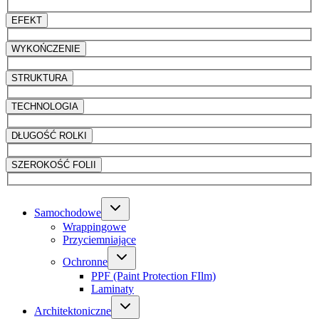
EFEKT
WYKOŃCZENIE
STRUKTURA
TECHNOLOGIA
DŁUGOŚĆ ROLKI
SZEROKOŚĆ FOLII
Samochodowe
Wrappingowe
Przyciemniające
Ochronne
PPF (Paint Protection FIlm)
Laminaty
Architektoniczne