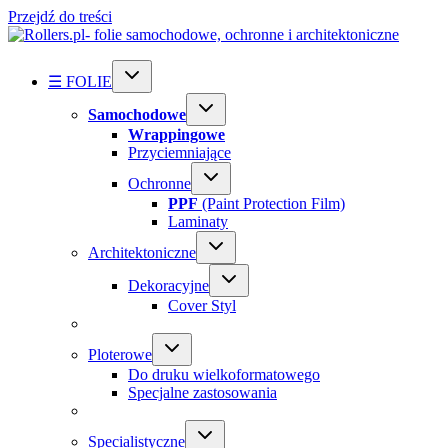
Przejdź do treści
☰ FOLIE
Samochodowe
Wrappingowe
Przyciemniające
Ochronne
PPF
(Paint Protection Film)
Laminaty
Architektoniczne
Dekoracyjne
Cover Styl
Ploterowe
Do druku wielkoformatowego
Specjalne zastosowania
Specialistyczne