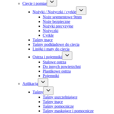
Cięcie i pomiar
Nożyki / Nożyczki / cyrkle
Noże segmentowe 9mm
Noże bezpieczne
Nożyki precyzyjne
Nożyczki
Cyrkle
Taśmy tnące
Taśmy podkładowe do cięcia
Linijki i maty do cięcia
Ostrza i pojemniki
Stalowe ostrza
Do innych powierzchni
Plastikowe ostrza
Pojemniki
Aplikacja
Taśmy
Taśmy uszczelniające
Taśmy tnące
Taśmy pomocnicze
Taśmy maskujące i pomocnicze