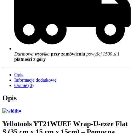
Darmowa wysyłka
przy zamówieniu
powyżej 1500 zł
i
płatności z góry
Opis
Informacje dodatkowe
Opinie (0)
Opis
Yellotools YT21WUEF Wrap-U-ezee Flat
S (35 cm x 15 cm x 15cm) – Pomocna