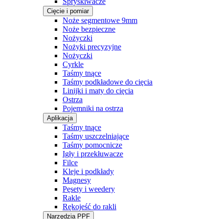
Spryskiwacze
Cięcie i pomiar
Noże segmentowe 9mm
Noże bezpieczne
Nożyczki
Nożyki precyzyjne
Nożyczki
Cyrkle
Taśmy tnące
Taśmy podkładowe do cięcia
Linijki i maty do cięcia
Ostrza
Pojemniki na ostrza
Aplikacja
Taśmy tnące
Taśmy uszczelniające
Taśmy pomocnicze
Igły i przekłuwacze
Filce
Kleje i podkłady
Magnesy
Pęsety i weedery
Rakle
Rękojeść do rakli
Narzędzia PPF