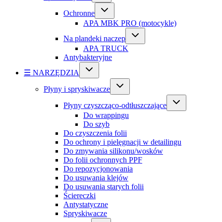
Ochronne
APA MBK PRO (motocykle)
Na plandeki naczep
APA TRUCK
Antybakteryjne
☰ NARZĘDZIA
Płyny i spryskiwacze
Płyny czyszcząco-odtłuszczające
Do wrappingu
Do szyb
Do czyszczenia folii
Do ochrony i pielęgnacji w detailingu
Do zmywania silikonu/wosków
Do folii ochronnych PPF
Do repozycjonowania
Do usuwania klejów
Do usuwania starych folii
Ściereczki
Antystatyczne
Spryskiwacze