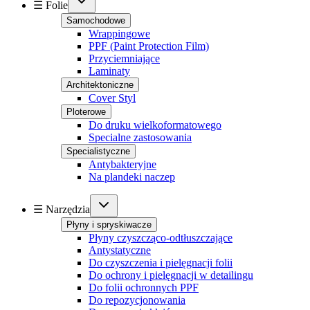
☰ Folie
Samochodowe
Wrappingowe
PPF (Paint Protection Film)
Przyciemniające
Laminaty
Architektoniczne
Cover Styl
Ploterowe
Do druku wielkoformatowego
Specialne zastosowania
Specialistyczne
Antybakteryjne
Na plandeki naczep
☰ Narzędzia
Płyny i spryskiwacze
Płyny czyszcząco-odtłuszczające
Antystatyczne
Do czyszczenia i pielęgnacji folii
Do ochrony i pielęgnacji w detailingu
Do folii ochronnych PPF
Do repozycjonowania