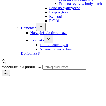
Folie na szyby w budynkach
Folie specjalistyczne
Ekspozytory
Katalogi
Próbki
Demontaż
Narzędzia do demontażu
Skrobaki
Do folii okiennych
Na inne powierzchnie
Do folii PPF
Wyszukiwarka produktów