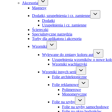
Akcesoria
Magnesy
Dodatki, uzupełnienia i cz. zamienne
Dodatki
Uzupełnienia i cz. zamienne
Ściereczki
Specjalistyczne narzędzia
Torby dla aplikatora i akcesoria
Wzorniki
Wylewane do zmiany koloru aut
Uzupełnienia wzorników o nowe kol
Wzorniki wachlarzyki
Wzorniki innych serii
Folie architektoniczne
Folie reklamowe
Polimerowe
Monomeryczne
Folie na szyby
Folie na szyby samochodowe
Folie na okna budynków