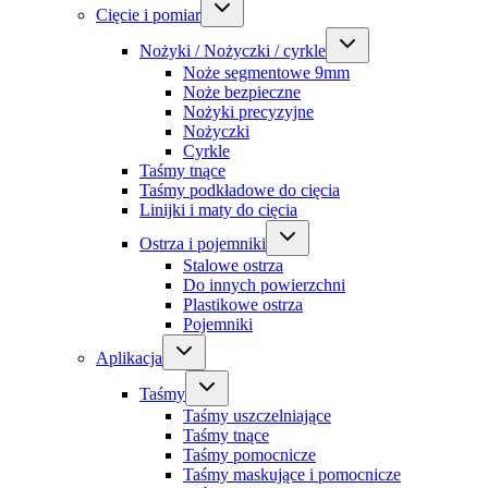
Cięcie i pomiar
Nożyki / Nożyczki / cyrkle
Noże segmentowe 9mm
Noże bezpieczne
Nożyki precyzyjne
Nożyczki
Cyrkle
Taśmy tnące
Taśmy podkładowe do cięcia
Linijki i maty do cięcia
Ostrza i pojemniki
Stalowe ostrza
Do innych powierzchni
Plastikowe ostrza
Pojemniki
Aplikacja
Taśmy
Taśmy uszczelniające
Taśmy tnące
Taśmy pomocnicze
Taśmy maskujące i pomocnicze