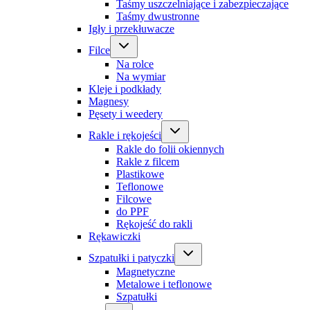
Taśmy uszczelniające i zabezpieczające
Taśmy dwustronne
Igły i przekłuwacze
Filce
Na rolce
Na wymiar
Kleje i podkłady
Magnesy
Pęsety i weedery
Rakle i rękojeści
Rakle do folii okiennych
Rakle z filcem
Plastikowe
Teflonowe
Filcowe
do PPF
Rękojeść do rakli
Rękawiczki
Szpatułki i patyczki
Magnetyczne
Metalowe i teflonowe
Szpatułki