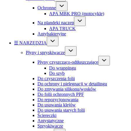
Ochronne
APA MBK PRO (motocykle)
Na plandeki naczep
APA TRUCK
Antybakteryjne
☰ NARZĘDZIA
Płyny i spryskiwacze
Płyny czyszcząco-odtłuszczające
Do wrappingu
Do szyb
Do czyszczenia folii
Do ochrony i pielęgnacji w detailingu
Do zmywania silikonu/wosków
Do folii ochronnych PPF
Do repozycjonowania
Do usuwania klejów
Do usuwania starych folii
Ściereczki
Antystatyczne
Spryskiwacze