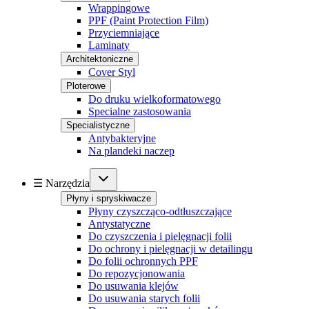
Wrappingowe
PPF (Paint Protection Film)
Przyciemniające
Laminaty
Architektoniczne
Cover Styl
Ploterowe
Do druku wielkoformatowego
Specialne zastosowania
Specialistyczne
Antybakteryjne
Na plandeki naczep
☰ Narzędzia
Płyny i spryskiwacze
Płyny czyszcząco-odtłuszczające
Antystatyczne
Do czyszczenia i pielęgnacji folii
Do ochrony i pielęgnacji w detailingu
Do folii ochronnych PPF
Do repozycjonowania
Do usuwania klejów
Do usuwania starych folii