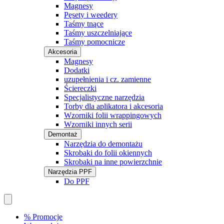
Magnesy
Pęsety i weedery
Taśmy tnące
Taśmy uszczelniające
Taśmy pomocnicze
Akcesoria
Magnesy
Dodatki
uzupełnienia i cz. zamienne
Ściereczki
Specjalistyczne narzędzia
Torby dla aplikatora i akcesoria
Wzorniki folii wrappingowych
Wzorniki innych serii
Demontaż
Narzędzia do demontażu
Skrobaki do folii okiennych
Skrobaki na inne powierzchnie
Narzędzia PPF
Do PPF
% Promocje