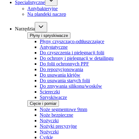
Specialistyczne
Antybakteryjne
Na plandeki naczep
Narzędzia
Płyny i spryskiwacze
Płyny czyszcząco-odtłuszczające
Antystatyczne
Do czyszczenia i pielęgnacji folii
Do ochrony i pielęgnacji w detailingu
Do folii ochronnych PPF
Do repozycjonowania
Do usuwania klejów
Do usuwania starych folii
Do zmywania silikonu/wosków
Ściereczki
Spryskiwacze
Cięcie i pomiar
Noże segmentowe 9mm
Noże bezpieczne
Nożyczki
Nożyki precyzyjne
Nożyczki
Cyrkle