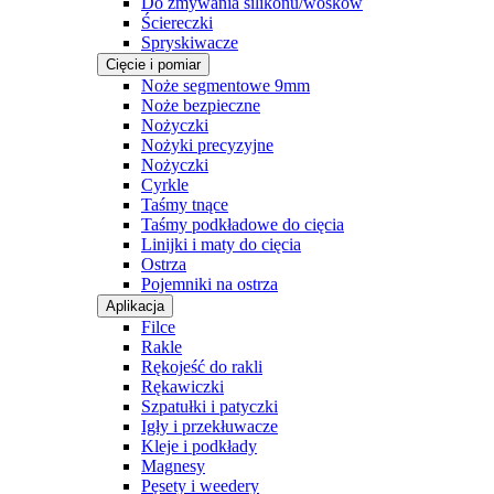
Do zmywania silikonu/wosków
Ściereczki
Spryskiwacze
Cięcie i pomiar
Noże segmentowe 9mm
Noże bezpieczne
Nożyczki
Nożyki precyzyjne
Nożyczki
Cyrkle
Taśmy tnące
Taśmy podkładowe do cięcia
Linijki i maty do cięcia
Ostrza
Pojemniki na ostrza
Aplikacja
Filce
Rakle
Rękojeść do rakli
Rękawiczki
Szpatułki i patyczki
Igły i przekłuwacze
Kleje i podkłady
Magnesy
Pęsety i weedery