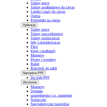
Taśmy tnące
Taśmy podkładowe do cięcia
Linijki i maty do cięcia
Ostrza
Pojemniki na ostrza
Aplikacja
Taśmy tnące
Taśmy uszczelniające
Taśmy pomocnicze
Igły i przekłuwacze
Filce
Kleje i podkłady
Magnesy
Pęsety i weedery
Rakle
Rękojeść do rakli
Narzędzia PPF
Do folii PPF
Akcesoria
Magnesy
Dodatki
uzupełnienia i cz. zamienne
Ściereczki
Specjalistyczne narzędzia