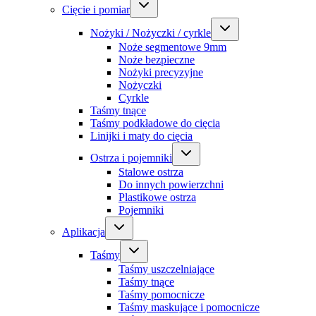
Cięcie i pomiar
Nożyki / Nożyczki / cyrkle
Noże segmentowe 9mm
Noże bezpieczne
Nożyki precyzyjne
Nożyczki
Cyrkle
Taśmy tnące
Taśmy podkładowe do cięcia
Linijki i maty do cięcia
Ostrza i pojemniki
Stalowe ostrza
Do innych powierzchni
Plastikowe ostrza
Pojemniki
Aplikacja
Taśmy
Taśmy uszczelniające
Taśmy tnące
Taśmy pomocnicze
Taśmy maskujące i pomocnicze