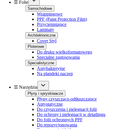
☰ Folie
Samochodowe
Wrappingowe
PPF (Paint Protection Film)
Przyciemniające
Laminaty
Architektoniczne
Cover Styl
Ploterowe
Do druku wielkoformatowego
Specialne zastosowania
Specialistyczne
Antybakteryjne
Na plandeki naczep
☰ Narzędzia
Płyny i spryskiwacze
Płyny czyszcząco-odtłuszczające
Antystatyczne
Do czyszczenia i pielęgnacji folii
Do ochrony i pielęgnacji w detailingu
Do folii ochronnych PPF
Do repozycjonowania