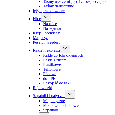
Taśmy uszczelniające i zabezpieczające
Taśmy dwustronne
Igły i przekłuwacze
Filce
Na rolce
Na wymiar
Kleje i podkłady
Magnesy
Pęsety i weedery
Rakle i rękojeści
Rakle do folii okiennych
Rakle z filcem
Plastikowe
Teflonowe
Filcowe
do PPF
Rękojeść do rakli
Rękawiczki
Szpatułki i patyczki
Magnetyczne
Metalowe i teflonowe
Szpatułki