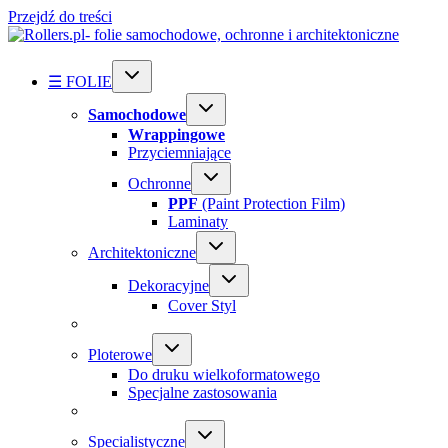
Przejdź do treści
☰ FOLIE
Samochodowe
Wrappingowe
Przyciemniające
Ochronne
PPF
(Paint Protection Film)
Laminaty
Architektoniczne
Dekoracyjne
Cover Styl
Ploterowe
Do druku wielkoformatowego
Specjalne zastosowania
Specialistyczne