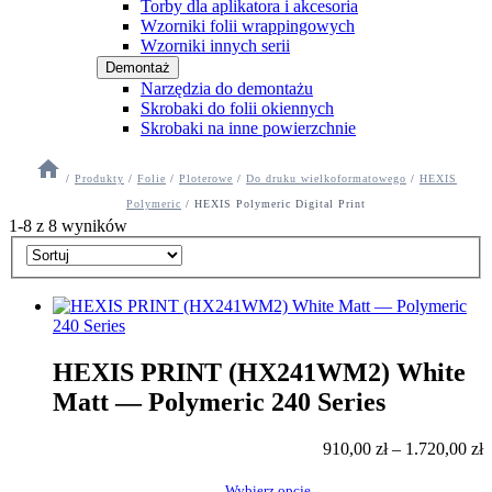
Torby dla aplikatora i akcesoria
Wzorniki folii wrappingowych
Wzorniki innych serii
Demontaż
Narzędzia do demontażu
Skrobaki do folii okiennych
Skrobaki na inne powierzchnie
/
Produkty
/
Folie
/
Ploterowe
/
Do druku wielkoformatowego
/
HEXIS
Polymeric
/
HEXIS Polymeric Digital Print
1-8 z 8 wyników
HEXIS PRINT (HX241WM2) White
Matt — Polymeric 240 Series
910,00
zł
–
1.720,00
zł
Wybierz opcje