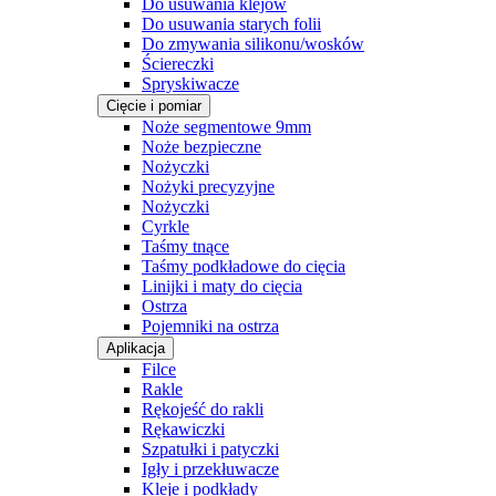
Do usuwania klejów
Do usuwania starych folii
Do zmywania silikonu/wosków
Ściereczki
Spryskiwacze
Cięcie i pomiar
Noże segmentowe 9mm
Noże bezpieczne
Nożyczki
Nożyki precyzyjne
Nożyczki
Cyrkle
Taśmy tnące
Taśmy podkładowe do cięcia
Linijki i maty do cięcia
Ostrza
Pojemniki na ostrza
Aplikacja
Filce
Rakle
Rękojeść do rakli
Rękawiczki
Szpatułki i patyczki
Igły i przekłuwacze
Kleje i podkłady