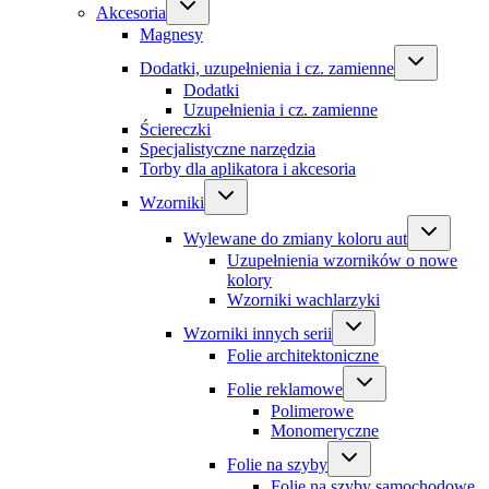
Akcesoria
Magnesy
Dodatki, uzupełnienia i cz. zamienne
Dodatki
Uzupełnienia i cz. zamienne
Ściereczki
Specjalistyczne narzędzia
Torby dla aplikatora i akcesoria
Wzorniki
Wylewane do zmiany koloru aut
Uzupełnienia wzorników o nowe
kolory
Wzorniki wachlarzyki
Wzorniki innych serii
Folie architektoniczne
Folie reklamowe
Polimerowe
Monomeryczne
Folie na szyby
Folie na szyby samochodowe