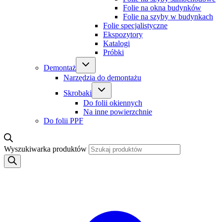
Folie na okna budynków
Folie na szyby w budynkach
Folie specjalistyczne
Ekspozytory
Katalogi
Próbki
Demontaż
Narzędzia do demontażu
Skrobaki
Do folii okiennych
Na inne powierzchnie
Do folii PPF
Wyszukiwarka produktów