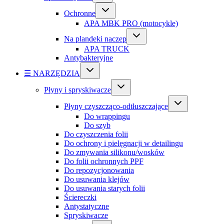
Ochronne
APA MBK PRO (motocykle)
Na plandeki naczep
APA TRUCK
Antybakteryjne
☰ NARZĘDZIA
Płyny i spryskiwacze
Płyny czyszcząco-odtłuszczające
Do wrappingu
Do szyb
Do czyszczenia folii
Do ochrony i pielęgnacji w detailingu
Do zmywania silikonu/wosków
Do folii ochronnych PPF
Do repozycjonowania
Do usuwania klejów
Do usuwania starych folii
Ściereczki
Antystatyczne
Spryskiwacze