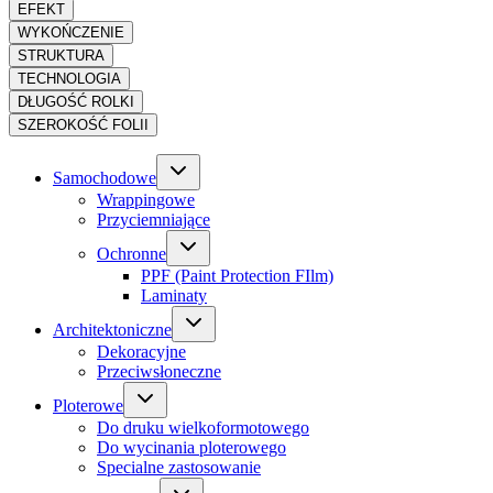
EFEKT
WYKOŃCZENIE
STRUKTURA
TECHNOLOGIA
DŁUGOŚĆ ROLKI
SZEROKOŚĆ FOLII
Samochodowe
Wrappingowe
Przyciemniające
Ochronne
PPF (Paint Protection FIlm)
Laminaty
Architektoniczne
Dekoracyjne
Przeciwsłoneczne
Ploterowe
Do druku wielkoformotowego
Do wycinania ploterowego
Specialne zastosowanie