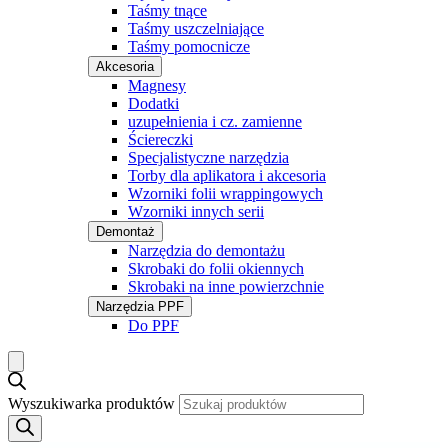
Taśmy tnące
Taśmy uszczelniające
Taśmy pomocnicze
Akcesoria
Magnesy
Dodatki
uzupełnienia i cz. zamienne
Ściereczki
Specjalistyczne narzędzia
Torby dla aplikatora i akcesoria
Wzorniki folii wrappingowych
Wzorniki innych serii
Demontaż
Narzędzia do demontażu
Skrobaki do folii okiennych
Skrobaki na inne powierzchnie
Narzędzia PPF
Do PPF
Wyszukiwarka produktów