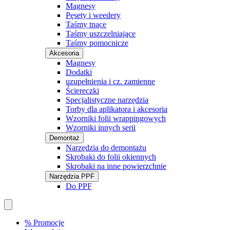
Magnesy
Pęsety i weedery
Taśmy tnące
Taśmy uszczelniające
Taśmy pomocnicze
Akcesoria
Magnesy
Dodatki
uzupełnienia i cz. zamienne
Ściereczki
Specjalistyczne narzędzia
Torby dla aplikatora i akcesoria
Wzorniki folii wrappingowych
Wzorniki innych serii
Demontaż
Narzędzia do demontażu
Skrobaki do folii okiennych
Skrobaki na inne powierzchnie
Narzędzia PPF
Do PPF
% Promocje