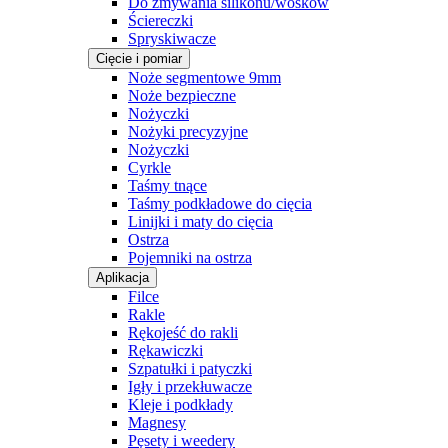
Do zmywania silikonu/wosków
Ściereczki
Spryskiwacze
Cięcie i pomiar
Noże segmentowe 9mm
Noże bezpieczne
Nożyczki
Nożyki precyzyjne
Nożyczki
Cyrkle
Taśmy tnące
Taśmy podkładowe do cięcia
Linijki i maty do cięcia
Ostrza
Pojemniki na ostrza
Aplikacja
Filce
Rakle
Rękojeść do rakli
Rękawiczki
Szpatułki i patyczki
Igły i przekłuwacze
Kleje i podkłady
Magnesy
Pęsety i weedery