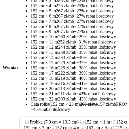
152 cm × 3 m
285 zł/mb
−22% rabat ilościowy
152 cm × 4 m
275 zł/mb
−25% rabat ilościowy
152 cm × 5 m
267 zł/mb
−27% rabat ilościowy
152 cm × 6 m
267 zł/mb
−27% rabat ilościowy
152 cm × 7 m
267 zł/mb
−27% rabat ilościowy
152 cm × 8 m
267 zł/mb
−27% rabat ilościowy
152 cm × 9 m
267 zł/mb
−27% rabat ilościowy
152 cm × 10 m
260 zł/mb
−29% rabat ilościowy
152 cm × 11 m
252 zł/mb
−31% rabat ilościowy
152 cm × 12 m
244 zł/mb
−33% rabat ilościowy
152 cm × 13 m
238 zł/mb
−35% rabat ilościowy
152 cm × 14 m
233 zł/mb
−36% rabat ilościowy
152 cm × 15 m
229 zł/mb
−37% rabat ilościowy
Wymiar
152 cm × 16 m
225 zł/mb
−38% rabat ilościowy
152 cm × 17 m
222 zł/mb
−39% rabat ilościowy
152 cm × 18 m
219 zł/mb
−40% rabat ilościowy
152 cm × 19 m
216 zł/mb
−41% rabat ilościowy
152 cm × 20 m
213 zł/mb
−42% rabat ilościowy
152 cm × 21 m
211 zł/mb
−42% rabat ilościowy
152 cm × 22 m
209 zł/mb
−43% rabat ilościowy
Cała rolka
(152 cm × 23 m)
200 zł/mb
157 zł/mb
PROM
−45% rabat ilościowy
Próbka (7,9 cm × 13,3 cm)
152 cm × 1 m
152 cm
152 cm × 3 m
152 cm × 4 m
152 cm × 5 m
152 c