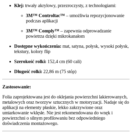
Klej:
trwały akrylowy, przezroczysty, z technologiami:
3M™ Controltac™
– umożliwia repozycjonowanie
podczas aplikacji
3M™ Comply™
– zapewnia odprowadzanie
powietrza dzięki mikrokanałom
Dostępne wykończenia:
mat, satyna, połysk, wysoki połysk,
tekstury, kolory flip
Szerokość rolki:
152,4 cm (60 cali)
Długość rolki:
22,86 m (75 stóp)
Zastosowanie:
Folia zaprojektowana jest do oklejania powierzchni lakierowanych,
metalowych oraz tworzyw sztucznych w motoryzacji. Nadaje się do
aplikacji na elementy płaskie, lekko zakrzywione oraz
umiarkowanie wklęsłe. Nie jest rekomendowana do wnęk i
powierzchni o silnym profilowaniu bez odpowiedniego
doświadczenia montażowego.