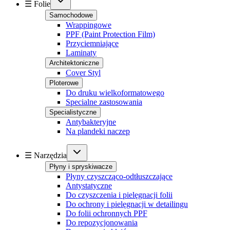
☰ Folie
Samochodowe
Wrappingowe
PPF (Paint Protection Film)
Przyciemniające
Laminaty
Architektoniczne
Cover Styl
Ploterowe
Do druku wielkoformatowego
Specialne zastosowania
Specialistyczne
Antybakteryjne
Na plandeki naczep
☰ Narzędzia
Płyny i spryskiwacze
Płyny czyszcząco-odtłuszczające
Antystatyczne
Do czyszczenia i pielęgnacji folii
Do ochrony i pielęgnacji w detailingu
Do folii ochronnych PPF
Do repozycjonowania