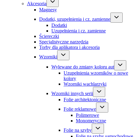
Akcesoria
Magnesy
Dodatki, uzupełnienia i cz. zamienne
Dodatki
Uzupełnienia i cz. zamienne
Ściereczki
Specjalistyczne narzędzia
Torby dla aplikatora i akcesoria
Wzorniki
Wylewane do zmiany koloru aut
Uzupełnienia wzorników o nowe
kolory
Wzorniki wachlarzyki
Wzorniki innych serii
Folie architektoniczne
Folie reklamowe
Polimerowe
Monomeryczne
Folie na szyby
Folie na szyby samochodowe