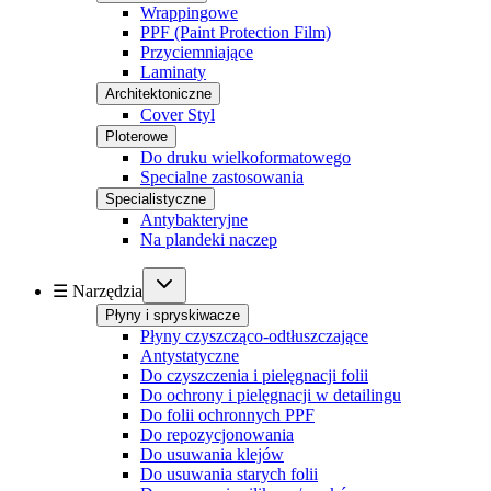
Wrappingowe
PPF (Paint Protection Film)
Przyciemniające
Laminaty
Architektoniczne
Cover Styl
Ploterowe
Do druku wielkoformatowego
Specialne zastosowania
Specialistyczne
Antybakteryjne
Na plandeki naczep
☰ Narzędzia
Płyny i spryskiwacze
Płyny czyszcząco-odtłuszczające
Antystatyczne
Do czyszczenia i pielęgnacji folii
Do ochrony i pielęgnacji w detailingu
Do folii ochronnych PPF
Do repozycjonowania
Do usuwania klejów
Do usuwania starych folii