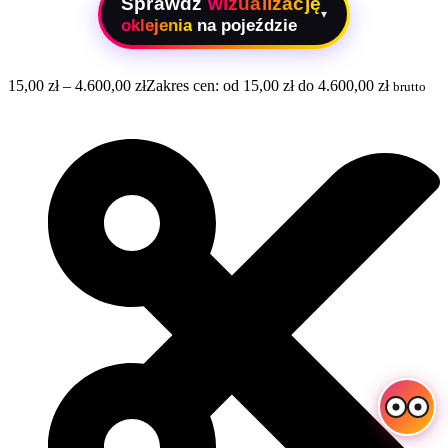
Sprawdź
wizualizację
▾
oklejenia
na pojeździe
15,00
zł
–
4.600,00
zł
Zakres cen: od 15,00 zł do 4.600,00 zł
brutto