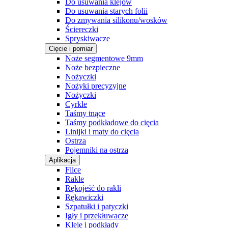
Do usuwania klejów
Do usuwania starych folii
Do zmywania silikonu/wosków
Ściereczki
Spryskiwacze
Cięcie i pomiar
Noże segmentowe 9mm
Noże bezpieczne
Nożyczki
Nożyki precyzyjne
Nożyczki
Cyrkle
Taśmy tnące
Taśmy podkładowe do cięcia
Linijki i maty do cięcia
Ostrza
Pojemniki na ostrza
Aplikacja
Filce
Rakle
Rękojeść do rakli
Rękawiczki
Szpatułki i patyczki
Igły i przekłuwacze
Kleje i podkłady