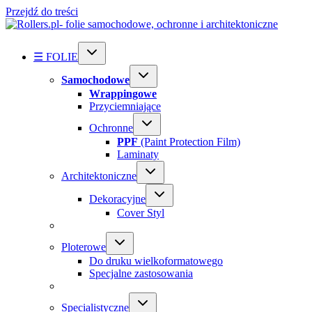
Przejdź do treści
☰ FOLIE
Samochodowe
Wrappingowe
Przyciemniające
Ochronne
PPF
(Paint Protection Film)
Laminaty
Architektoniczne
Dekoracyjne
Cover Styl
Ploterowe
Do druku wielkoformatowego
Specjalne zastosowania
Specialistyczne