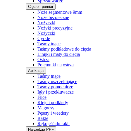
Spryskiwacze
Cięcie i pomiar
Noże segmentowe 9mm
Noże bezpieczne
Nożyczki
Nożyki precyzyjne
Nożyczki
Cyrkle
Taśmy tnące
Taśmy podkładowe do cięcia
Linijki i maty do cięcia
Ostrza
Pojemniki na ostrza
Aplikacja
Taśmy tnące
Taśmy uszczelniające
Taśmy pomocnicze
Igły i przekłuwacze
Filce
Kleje i podkłady
Magnesy
Pęsety i weedery
Rakle
Rękojeść do rakli
Narzędzia PPF