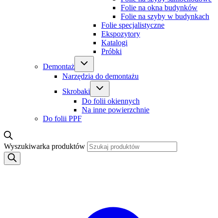
Folie na okna budynków
Folie na szyby w budynkach
Folie specjalistyczne
Ekspozytory
Katalogi
Próbki
Demontaż
Narzędzia do demontażu
Skrobaki
Do folii okiennych
Na inne powierzchnie
Do folii PPF
Wyszukiwarka produktów