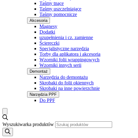
Taśmy tnące
Taśmy uszczelniające
Taśmy pomocnicze
Akcesoria
Magnesy
Dodatki
uzupełnienia i cz. zamienne
Ściereczki
Specjalistyczne narzędzia
Torby dla aplikatora i akcesoria
Wzorniki folii wrappingowych
Wzorniki innych serii
Demontaż
Narzędzia do demontażu
Skrobaki do folii okiennych
Skrobaki na inne powierzchnie
Narzędzia PPF
Do PPF
Wyszukiwarka produktów