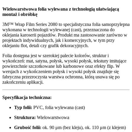
Wielowarstwowa folia wylewana z technologią ułatwiającą
montaż i obróbkę
3M™ Wrap Film Series 2080 to specjalistyczna folia samoprzylepna
wykonana w technologii wylewanej (cast), przeznaczona do
oklejania karoserii pojazdów. Produkt ma zastosowanie zarówno w
projektach indywidualnych, jak i komercyjnych, w tym przy
oklejaniu flot, detali czy grafik dekoracyjnych.
Folia dostępna jest w szerokiej palecie kolorów, struktur i
wykończeń: mat, satyna, połysk, wysoki połysk, tekstury imitujące
powierzchnie szczotkowane lub karbonowe oraz efekty flip. W
wersjach z wykończeniem połysk i wysoki połysk znajduje się
fabryczna przezroczysta warstwa ochronna, którą usuwa się po
zakończeniu aplikacji.
Specyfikacja techniczna:
Typ folii:
PVC, folia wylewana (cast)
Struktura:
Wielowarstwowa
Grubość folii:
ok. 90 μm (bez kleju), ok. 110 μm (z klejem)