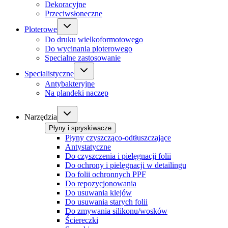
Dekoracyjne
Przeciwsłoneczne
Ploterowe
Do druku wielkoformotowego
Do wycinania ploterowego
Specialne zastosowanie
Specialistyczne
Antybakteryjne
Na plandeki naczep
Narzędzia
Płyny i spryskiwacze
Płyny czyszcząco-odtłuszczające
Antystatyczne
Do czyszczenia i pielęgnacji folii
Do ochrony i pielęgnacji w detailingu
Do folii ochronnych PPF
Do repozycjonowania
Do usuwania klejów
Do usuwania starych folii
Do zmywania silikonu/wosków
Ściereczki