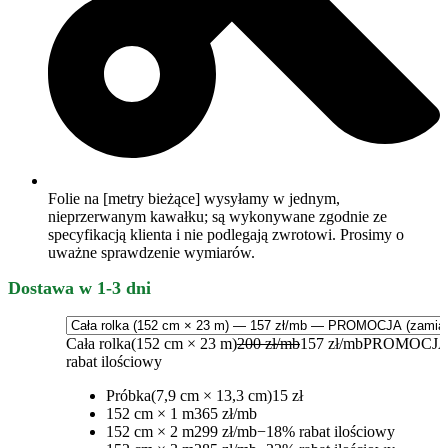
Folie na [metry bieżące] wysyłamy w jednym,
nieprzerwanym kawałku; są wykonywane zgodnie ze
specyfikacją klienta i nie podlegają zwrotowi. Prosimy o
uważne sprawdzenie wymiarów.
Dostawa w 1-3 dni
Cała rolka
(152 cm × 23 m)
200 zł/mb
157 zł/mb
PROMOCJA
rabat ilościowy
Próbka
(7,9 cm × 13,3 cm)
15 zł
152 cm × 1 m
365 zł/mb
152 cm × 2 m
299 zł/mb
−18% rabat ilościowy