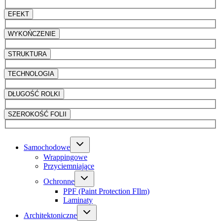
EFEKT
WYKOŃCZENIE
STRUKTURA
TECHNOLOGIA
DŁUGOŚĆ ROLKI
SZEROKOŚĆ FOLII
Samochodowe
Wrappingowe
Przyciemniające
Ochronne
PPF (Paint Protection FIlm)
Laminaty
Architektoniczne