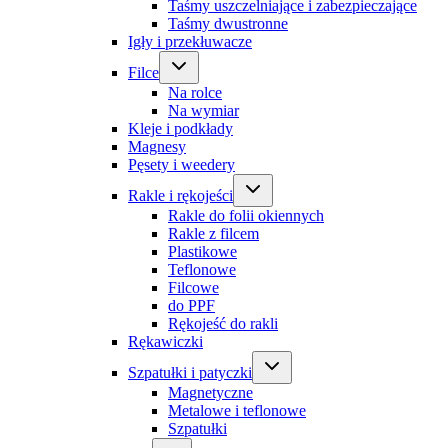
Taśmy uszczelniające i zabezpieczające
Taśmy dwustronne
Igły i przekłuwacze
Filce
Na rolce
Na wymiar
Kleje i podkłady
Magnesy
Pęsety i weedery
Rakle i rękojeści
Rakle do folii okiennych
Rakle z filcem
Plastikowe
Teflonowe
Filcowe
do PPF
Rękojeść do rakli
Rękawiczki
Szpatułki i patyczki
Magnetyczne
Metalowe i teflonowe
Szpatułki