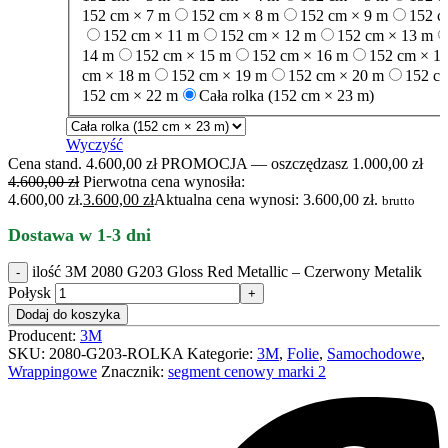
152 cm × 7 m
152 cm × 8 m
152 cm × 9 m
152 c
152 cm × 11 m
152 cm × 12 m
152 cm × 13 m
14 m
152 cm × 15 m
152 cm × 16 m
152 cm × 1
cm × 18 m
152 cm × 19 m
152 cm × 20 m
152 c
152 cm × 22 m
Cała rolka (152 cm × 23 m)
Wyczyść
Cena stand. 4.600,00 zł
PROMOCJA — oszczędzasz 1.000,00 zł
4.600,00
zł
Pierwotna cena wynosiła:
4.600,00 zł.
3.600,00
zł
Aktualna cena wynosi: 3.600,00 zł.
brutto
Dostawa w 1-3 dni
ilość 3M 2080 G203 Gloss Red Metallic – Czerwony Metalik
Połysk
Dodaj do koszyka
Producent:
3M
SKU:
2080-G203-ROLKA
Kategorie:
3M
,
Folie
,
Samochodowe
,
Wrappingowe
Znacznik:
segment cenowy marki 2