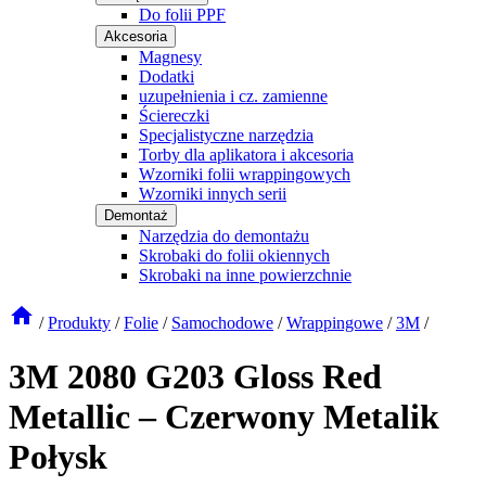
Do folii PPF
Akcesoria
Magnesy
Dodatki
uzupełnienia i cz. zamienne
Ściereczki
Specjalistyczne narzędzia
Torby dla aplikatora i akcesoria
Wzorniki folii wrappingowych
Wzorniki innych serii
Demontaż
Narzędzia do demontażu
Skrobaki do folii okiennych
Skrobaki na inne powierzchnie
/
Produkty
/
Folie
/
Samochodowe
/
Wrappingowe
/
3M
/
3M 2080 G203 Gloss Red
Metallic – Czerwony Metalik
Połysk