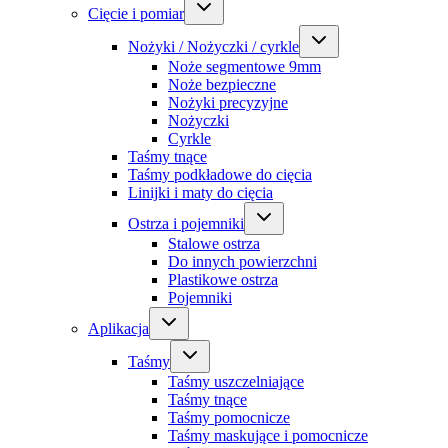
Cięcie i pomiar
Nożyki / Nożyczki / cyrkle
Noże segmentowe 9mm
Noże bezpieczne
Nożyki precyzyjne
Nożyczki
Cyrkle
Taśmy tnące
Taśmy podkładowe do cięcia
Linijki i maty do cięcia
Ostrza i pojemniki
Stalowe ostrza
Do innych powierzchni
Plastikowe ostrza
Pojemniki
Aplikacja
Taśmy
Taśmy uszczelniające
Taśmy tnące
Taśmy pomocnicze
Taśmy maskujące i pomocnicze