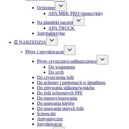
Ochronne
APA MBK PRO (motocykle)
Na plandeki naczep
APA TRUCK
Antybakteryjne
☰ NARZĘDZIA
Płyny i spryskiwacze
Płyny czyszcząco-odtłuszczające
Do wrappingu
Do szyb
Do czyszczenia folii
Do ochrony i pielęgnacji w detailingu
Do zmywania silikonu/wosków
Do folii ochronnych PPF
Do repozycjonowania
Do usuwania klejów
Do usuwania starych folii
Ściereczki
Antystatyczne
Spryskiwacze