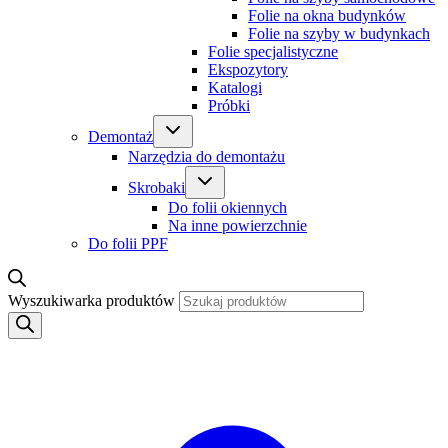
Folie na okna budynków
Folie na szyby w budynkach
Folie specjalistyczne
Ekspozytory
Katalogi
Próbki
Demontaż
Narzędzia do demontażu
Skrobaki
Do folii okiennych
Na inne powierzchnie
Do folii PPF
Wyszukiwarka produktów