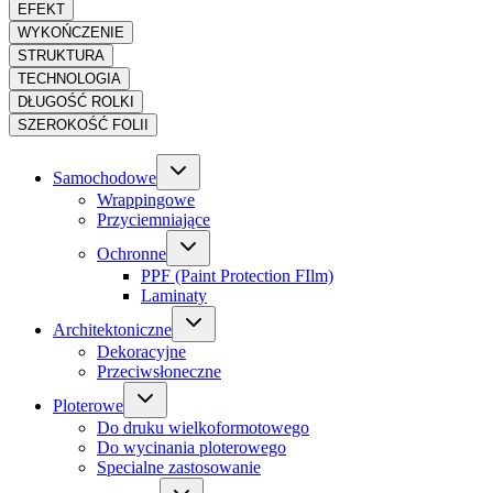
EFEKT
WYKOŃCZENIE
STRUKTURA
TECHNOLOGIA
DŁUGOŚĆ ROLKI
SZEROKOŚĆ FOLII
Samochodowe
Wrappingowe
Przyciemniające
Ochronne
PPF (Paint Protection FIlm)
Laminaty
Architektoniczne
Dekoracyjne
Przeciwsłoneczne
Ploterowe
Do druku wielkoformotowego
Do wycinania ploterowego
Specialne zastosowanie