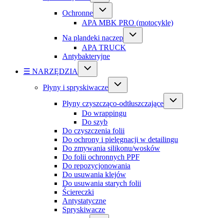
Ochronne
APA MBK PRO (motocykle)
Na plandeki naczep
APA TRUCK
Antybakteryjne
☰ NARZĘDZIA
Płyny i spryskiwacze
Płyny czyszcząco-odtłuszczające
Do wrappingu
Do szyb
Do czyszczenia folii
Do ochrony i pielęgnacji w detailingu
Do zmywania silikonu/wosków
Do folii ochronnych PPF
Do repozycjonowania
Do usuwania klejów
Do usuwania starych folii
Ściereczki
Antystatyczne
Spryskiwacze