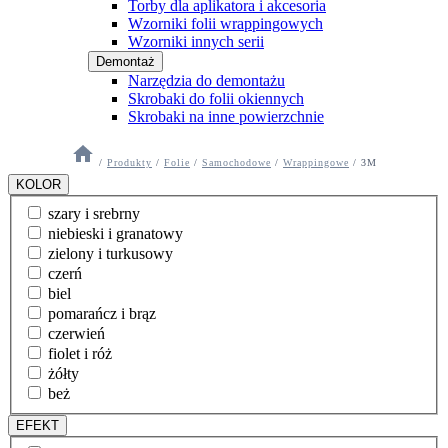
Torby dla aplikatora i akcesoria
Wzorniki folii wrappingowych
Wzorniki innych serii
Demontaż
Narzędzia do demontażu
Skrobaki do folii okiennych
Skrobaki na inne powierzchnie
/
Produkty
/
Folie
/
Samochodowe
/
Wrappingowe
/
3M
KOLOR
szary i srebrny
niebieski i granatowy
zielony i turkusowy
czerń
biel
pomarańcz i brąz
czerwień
fiolet i róż
żółty
beż
EFEKT