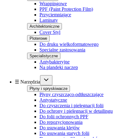
Wrappingowe
PPF (Paint Protection Film)
Przyciemniające
Laminaty
Architektoniczne
Cover Styl
Ploterowe
Do druku wielkoformatowego
Specialne zastosowania
Specialistyczne
Antybakteryjne
Na plandeki naczep
☰ Narzędzia
Płyny i spryskiwacze
Płyny czyszcząco-odtłuszczające
Antystatyczne
Do czyszczenia i pielęgnacji folii
Do ochrony i pielęgnacji w detailingu
Do folii ochronnych PPF
Do repozycjonowania
Do usuwania klejów
Do usuwania starych folii