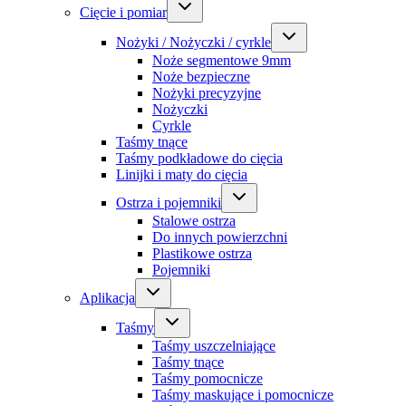
Cięcie i pomiar
Nożyki / Nożyczki / cyrkle
Noże segmentowe 9mm
Noże bezpieczne
Nożyki precyzyjne
Nożyczki
Cyrkle
Taśmy tnące
Taśmy podkładowe do cięcia
Linijki i maty do cięcia
Ostrza i pojemniki
Stalowe ostrza
Do innych powierzchni
Plastikowe ostrza
Pojemniki
Aplikacja
Taśmy
Taśmy uszczelniające
Taśmy tnące
Taśmy pomocnicze
Taśmy maskujące i pomocnicze