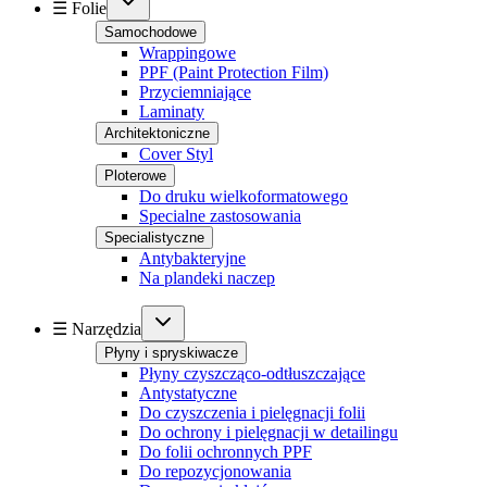
☰ Folie
Samochodowe
Wrappingowe
PPF (Paint Protection Film)
Przyciemniające
Laminaty
Architektoniczne
Cover Styl
Ploterowe
Do druku wielkoformatowego
Specialne zastosowania
Specialistyczne
Antybakteryjne
Na plandeki naczep
☰ Narzędzia
Płyny i spryskiwacze
Płyny czyszcząco-odtłuszczające
Antystatyczne
Do czyszczenia i pielęgnacji folii
Do ochrony i pielęgnacji w detailingu
Do folii ochronnych PPF
Do repozycjonowania