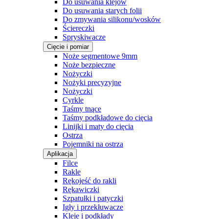
Do usuwania klejów
Do usuwania starych folii
Do zmywania silikonu/wosków
Ściereczki
Spryskiwacze
Cięcie i pomiar
Noże segmentowe 9mm
Noże bezpieczne
Nożyczki
Nożyki precyzyjne
Nożyczki
Cyrkle
Taśmy tnące
Taśmy podkładowe do cięcia
Linijki i maty do cięcia
Ostrza
Pojemniki na ostrza
Aplikacja
Filce
Rakle
Rękojeść do rakli
Rękawiczki
Szpatułki i patyczki
Igły i przekłuwacze
Kleje i podkłady