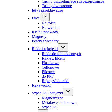
Taśmy uszczelniające i zabezpieczające
Taśmy dwustronne
Igły i przekłuwacze
Filce
Na rolce
Na wymiar
Kleje i podkłady
Magnesy
Pęsety i weedery
Rakle i rękojeści
Rakle do folii okiennych
Rakle z filcem
Plastikowe
Teflonowe
Filcowe
do PPF
Rękojeść do rakli
Rękawiczki
Szpatułki i patyczki
Magnetyczne
Metalowe i teflonowe
Szpatułki