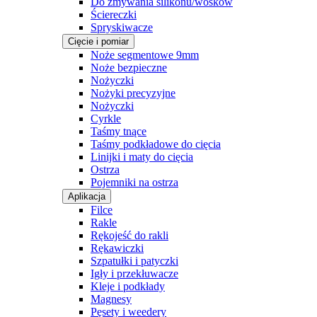
Do zmywania silikonu/wosków
Ściereczki
Spryskiwacze
Cięcie i pomiar
Noże segmentowe 9mm
Noże bezpieczne
Nożyczki
Nożyki precyzyjne
Nożyczki
Cyrkle
Taśmy tnące
Taśmy podkładowe do cięcia
Linijki i maty do cięcia
Ostrza
Pojemniki na ostrza
Aplikacja
Filce
Rakle
Rękojeść do rakli
Rękawiczki
Szpatułki i patyczki
Igły i przekłuwacze
Kleje i podkłady
Magnesy
Pęsety i weedery