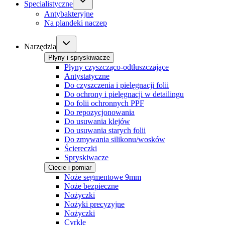
Specialistyczne
Antybakteryjne
Na plandeki naczep
Narzędzia
Płyny i spryskiwacze
Płyny czyszcząco-odtłuszczające
Antystatyczne
Do czyszczenia i pielęgnacji folii
Do ochrony i pielęgnacji w detailingu
Do folii ochronnych PPF
Do repozycjonowania
Do usuwania klejów
Do usuwania starych folii
Do zmywania silikonu/wosków
Ściereczki
Spryskiwacze
Cięcie i pomiar
Noże segmentowe 9mm
Noże bezpieczne
Nożyczki
Nożyki precyzyjne
Nożyczki
Cyrkle