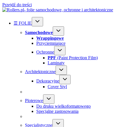
Przejdź do treści
☰ FOLIE
Samochodowe
Wrappingowe
Przyciemniające
Ochronne
PPF
(Paint Protection Film)
Laminaty
Architektoniczne
Dekoracyjne
Cover Styl
Ploterowe
Do druku wielkoformatowego
Specjalne zastosowania
Specialistyczne