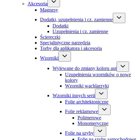
Akcesoria
Magnesy
Dodatki, uzupełnienia i cz. zamienne
Dodatki
Uzupełnienia i cz. zamienne
Ściereczki
Specjalistyczne narzędzia
Torby dla aplikatora i akcesoria
Wzorniki
Wylewane do zmiany koloru aut
Uzupełnienia wzorników o nowe
kolory
Wzorniki wachlarzyki
Wzorniki innych serii
Folie architektoniczne
Folie reklamowe
Polimerowe
Monomeryczne
Folie na szyby
Folie na szyby samochodowe