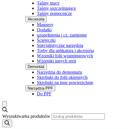
Taśmy tnące
Taśmy uszczelniające
Taśmy pomocnicze
Akcesoria
Magnesy
Dodatki
uzupełnienia i cz. zamienne
Ściereczki
Specjalistyczne narzędzia
Torby dla aplikatora i akcesoria
Wzorniki folii wrappingowych
Wzorniki innych serii
Demontaż
Narzędzia do demontażu
Skrobaki do folii okiennych
Skrobaki na inne powierzchnie
Narzędzia PPF
Do PPF
Wyszukiwarka produktów