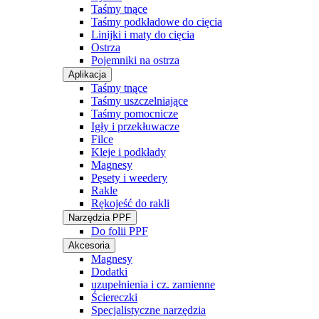
Taśmy tnące
Taśmy podkładowe do cięcia
Linijki i maty do cięcia
Ostrza
Pojemniki na ostrza
Aplikacja
Taśmy tnące
Taśmy uszczelniające
Taśmy pomocnicze
Igły i przekłuwacze
Filce
Kleje i podkłady
Magnesy
Pęsety i weedery
Rakle
Rękojeść do rakli
Narzędzia PPF
Do folii PPF
Akcesoria
Magnesy
Dodatki
uzupełnienia i cz. zamienne
Ściereczki
Specjalistyczne narzędzia