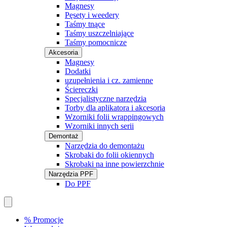
Magnesy
Pęsety i weedery
Taśmy tnące
Taśmy uszczelniające
Taśmy pomocnicze
Akcesoria
Magnesy
Dodatki
uzupełnienia i cz. zamienne
Ściereczki
Specjalistyczne narzędzia
Torby dla aplikatora i akcesoria
Wzorniki folii wrappingowych
Wzorniki innych serii
Demontaż
Narzędzia do demontażu
Skrobaki do folii okiennych
Skrobaki na inne powierzchnie
Narzędzia PPF
Do PPF
% Promocje