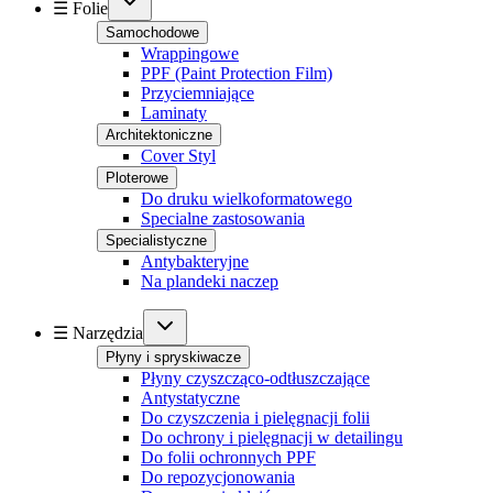
☰ Folie
Samochodowe
Wrappingowe
PPF (Paint Protection Film)
Przyciemniające
Laminaty
Architektoniczne
Cover Styl
Ploterowe
Do druku wielkoformatowego
Specialne zastosowania
Specialistyczne
Antybakteryjne
Na plandeki naczep
☰ Narzędzia
Płyny i spryskiwacze
Płyny czyszcząco-odtłuszczające
Antystatyczne
Do czyszczenia i pielęgnacji folii
Do ochrony i pielęgnacji w detailingu
Do folii ochronnych PPF
Do repozycjonowania