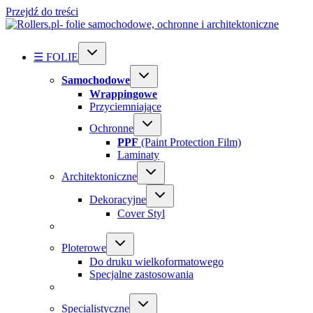
Przejdź do treści
☰ FOLIE
Samochodowe
Wrappingowe
Przyciemniające
Ochronne
PPF
(Paint Protection Film)
Laminaty
Architektoniczne
Dekoracyjne
Cover Styl
Ploterowe
Do druku wielkoformatowego
Specjalne zastosowania
Specialistyczne