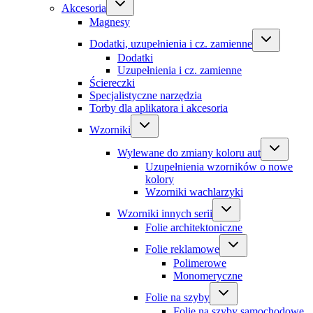
Akcesoria
Magnesy
Dodatki, uzupełnienia i cz. zamienne
Dodatki
Uzupełnienia i cz. zamienne
Ściereczki
Specjalistyczne narzędzia
Torby dla aplikatora i akcesoria
Wzorniki
Wylewane do zmiany koloru aut
Uzupełnienia wzorników o nowe
kolory
Wzorniki wachlarzyki
Wzorniki innych serii
Folie architektoniczne
Folie reklamowe
Polimerowe
Monomeryczne
Folie na szyby
Folie na szyby samochodowe