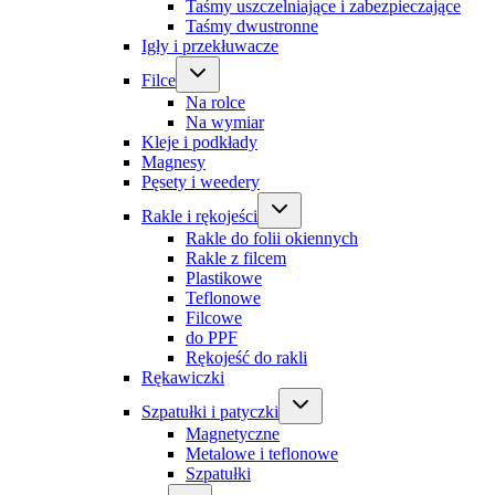
Taśmy uszczelniające i zabezpieczające
Taśmy dwustronne
Igły i przekłuwacze
Filce
Na rolce
Na wymiar
Kleje i podkłady
Magnesy
Pęsety i weedery
Rakle i rękojeści
Rakle do folii okiennych
Rakle z filcem
Plastikowe
Teflonowe
Filcowe
do PPF
Rękojeść do rakli
Rękawiczki
Szpatułki i patyczki
Magnetyczne
Metalowe i teflonowe
Szpatułki