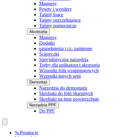
Magnesy
Pęsety i weedery
Taśmy tnące
Taśmy uszczelniające
Taśmy pomocnicze
Akcesoria
Magnesy
Dodatki
uzupełnienia i cz. zamienne
Ściereczki
Specjalistyczne narzędzia
Torby dla aplikatora i akcesoria
Wzorniki folii wrappingowych
Wzorniki innych serii
Demontaż
Narzędzia do demontażu
Skrobaki do folii okiennych
Skrobaki na inne powierzchnie
Narzędzia PPF
Do PPF
% Promocje