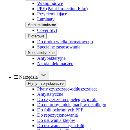
Wrappingowe
PPF (Paint Protection Film)
Przyciemniające
Laminaty
Architektoniczne
Cover Styl
Ploterowe
Do druku wielkoformatowego
Specialne zastosowania
Specialistyczne
Antybakteryjne
Na plandeki naczep
☰ Narzędzia
Płyny i spryskiwacze
Płyny czyszcząco-odtłuszczające
Antystatyczne
Do czyszczenia i pielęgnacji folii
Do ochrony i pielęgnacji w detailingu
Do folii ochronnych PPF
Do repozycjonowania
Do usuwania klejów
Do usuwania starych folii