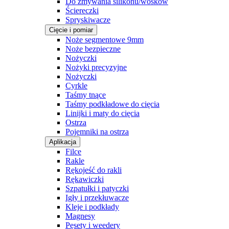
Do zmywania silikonu/wosków
Ściereczki
Spryskiwacze
Cięcie i pomiar
Noże segmentowe 9mm
Noże bezpieczne
Nożyczki
Nożyki precyzyjne
Nożyczki
Cyrkle
Taśmy tnące
Taśmy podkładowe do cięcia
Linijki i maty do cięcia
Ostrza
Pojemniki na ostrza
Aplikacja
Filce
Rakle
Rękojeść do rakli
Rękawiczki
Szpatułki i patyczki
Igły i przekłuwacze
Kleje i podkłady
Magnesy
Pęsety i weedery