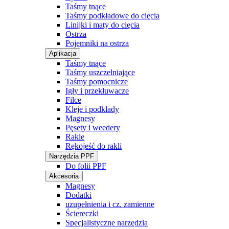
Taśmy tnące
Taśmy podkładowe do cięcia
Linijki i maty do cięcia
Ostrza
Pojemniki na ostrza
Aplikacja
Taśmy tnące
Taśmy uszczelniające
Taśmy pomocnicze
Igły i przekłuwacze
Filce
Kleje i podkłady
Magnesy
Pęsety i weedery
Rakle
Rękojeść do rakli
Narzędzia PPF
Do folii PPF
Akcesoria
Magnesy
Dodatki
uzupełnienia i cz. zamienne
Ściereczki
Specjalistyczne narzędzia