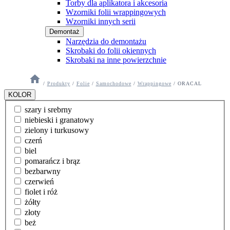
Torby dla aplikatora i akcesoria
Wzorniki folii wrappingowych
Wzorniki innych serii
Demontaż
Narzędzia do demontażu
Skrobaki do folii okiennych
Skrobaki na inne powierzchnie
/
Produkty
/
Folie
/
Samochodowe
/
Wrappingowe
/
ORACAL
KOLOR
szary i srebrny
niebieski i granatowy
zielony i turkusowy
czerń
biel
pomarańcz i brąz
bezbarwny
czerwień
fiolet i róż
żółty
złoty
beż