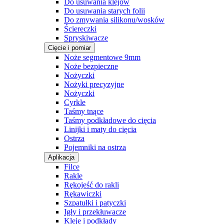
Do usuwania klejów
Do usuwania starych folii
Do zmywania silikonu/wosków
Ściereczki
Spryskiwacze
Cięcie i pomiar
Noże segmentowe 9mm
Noże bezpieczne
Nożyczki
Nożyki precyzyjne
Nożyczki
Cyrkle
Taśmy tnące
Taśmy podkładowe do cięcia
Linijki i maty do cięcia
Ostrza
Pojemniki na ostrza
Aplikacja
Filce
Rakle
Rękojeść do rakli
Rękawiczki
Szpatułki i patyczki
Igły i przekłuwacze
Kleje i podkłady