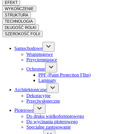
EFEKT
WYKOŃCZENIE
STRUKTURA
TECHNOLOGIA
DŁUGOŚĆ ROLKI
SZEROKOŚĆ FOLII
Samochodowe
Wrappingowe
Przyciemniające
Ochronne
PPF (Paint Protection FIlm)
Laminaty
Architektoniczne
Dekoracyjne
Przeciwsłoneczne
Ploterowe
Do druku wielkoformotowego
Do wycinania ploterowego
Specialne zastosowanie