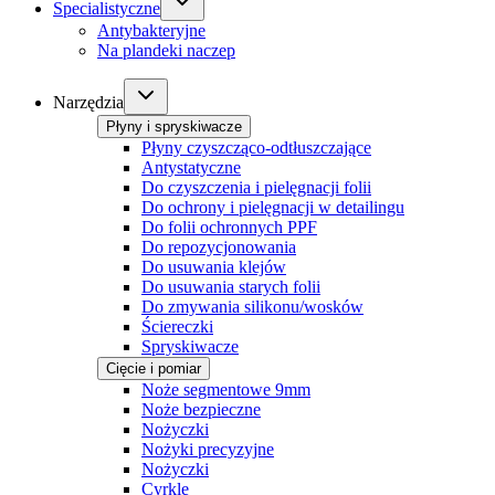
Specialistyczne
Antybakteryjne
Na plandeki naczep
Narzędzia
Płyny i spryskiwacze
Płyny czyszcząco-odtłuszczające
Antystatyczne
Do czyszczenia i pielęgnacji folii
Do ochrony i pielęgnacji w detailingu
Do folii ochronnych PPF
Do repozycjonowania
Do usuwania klejów
Do usuwania starych folii
Do zmywania silikonu/wosków
Ściereczki
Spryskiwacze
Cięcie i pomiar
Noże segmentowe 9mm
Noże bezpieczne
Nożyczki
Nożyki precyzyjne
Nożyczki
Cyrkle