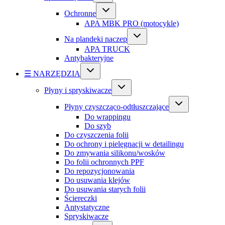
Ochronne
APA MBK PRO (motocykle)
Na plandeki naczep
APA TRUCK
Antybakteryjne
☰ NARZĘDZIA
Płyny i spryskiwacze
Płyny czyszcząco-odtłuszczające
Do wrappingu
Do szyb
Do czyszczenia folii
Do ochrony i pielęgnacji w detailingu
Do zmywania silikonu/wosków
Do folii ochronnych PPF
Do repozycjonowania
Do usuwania klejów
Do usuwania starych folii
Ściereczki
Antystatyczne
Spryskiwacze