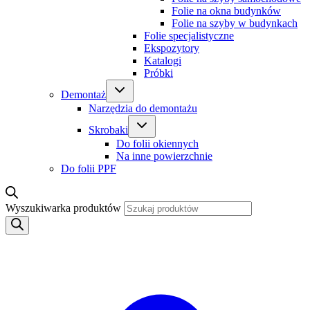
Folie na okna budynków
Folie na szyby w budynkach
Folie specjalistyczne
Ekspozytory
Katalogi
Próbki
Demontaż
Narzędzia do demontażu
Skrobaki
Do folii okiennych
Na inne powierzchnie
Do folii PPF
Wyszukiwarka produktów