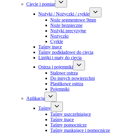
Cięcie i pomiar
Nożyki / Nożyczki / cyrkle
Noże segmentowe 9mm
Noże bezpieczne
Nożyki precyzyjne
Nożyczki
Cyrkle
Taśmy tnące
Taśmy podkładowe do cięcia
Linijki i maty do cięcia
Ostrza i pojemniki
Stalowe ostrza
Do innych powierzchni
Plastikowe ostrza
Pojemniki
Aplikacja
Taśmy
Taśmy uszczelniające
Taśmy tnące
Taśmy pomocnicze
Taśmy maskujące i pomocnicze