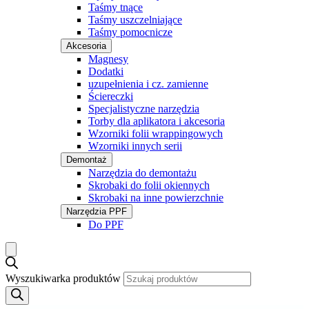
Taśmy tnące
Taśmy uszczelniające
Taśmy pomocnicze
Akcesoria
Magnesy
Dodatki
uzupełnienia i cz. zamienne
Ściereczki
Specjalistyczne narzędzia
Torby dla aplikatora i akcesoria
Wzorniki folii wrappingowych
Wzorniki innych serii
Demontaż
Narzędzia do demontażu
Skrobaki do folii okiennych
Skrobaki na inne powierzchnie
Narzędzia PPF
Do PPF
Wyszukiwarka produktów