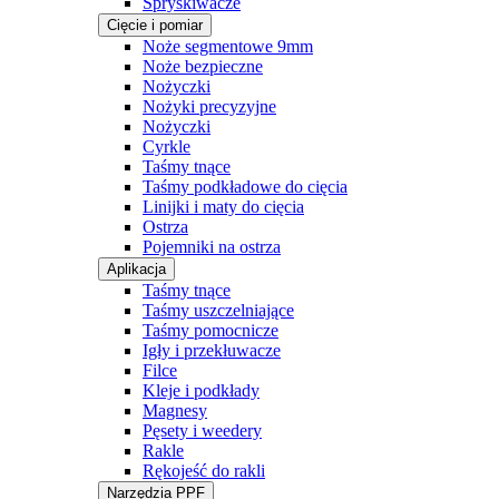
Spryskiwacze
Cięcie i pomiar
Noże segmentowe 9mm
Noże bezpieczne
Nożyczki
Nożyki precyzyjne
Nożyczki
Cyrkle
Taśmy tnące
Taśmy podkładowe do cięcia
Linijki i maty do cięcia
Ostrza
Pojemniki na ostrza
Aplikacja
Taśmy tnące
Taśmy uszczelniające
Taśmy pomocnicze
Igły i przekłuwacze
Filce
Kleje i podkłady
Magnesy
Pęsety i weedery
Rakle
Rękojeść do rakli
Narzędzia PPF