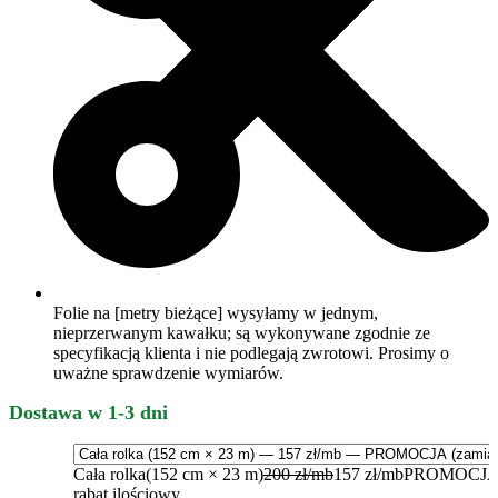
Folie na [metry bieżące] wysyłamy w jednym,
nieprzerwanym kawałku; są wykonywane zgodnie ze
specyfikacją klienta i nie podlegają zwrotowi. Prosimy o
uważne sprawdzenie wymiarów.
Dostawa w 1-3 dni
Cała rolka
(152 cm × 23 m)
200 zł/mb
157 zł/mb
PROMOCJA
rabat ilościowy