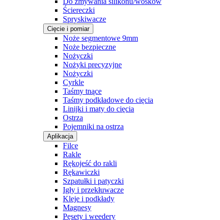
Do zmywania silikonu/wosków
Ściereczki
Spryskiwacze
Cięcie i pomiar
Noże segmentowe 9mm
Noże bezpieczne
Nożyczki
Nożyki precyzyjne
Nożyczki
Cyrkle
Taśmy tnące
Taśmy podkładowe do cięcia
Linijki i maty do cięcia
Ostrza
Pojemniki na ostrza
Aplikacja
Filce
Rakle
Rękojeść do rakli
Rękawiczki
Szpatułki i patyczki
Igły i przekłuwacze
Kleje i podkłady
Magnesy
Pęsety i weedery