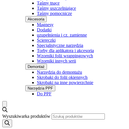
Taśmy tnące
Taśmy uszczelniające
Taśmy pomocnicze
Akcesoria
Magnesy
Dodatki
uzupełnienia i cz. zamienne
Ściereczki
Specjalistyczne narzędzia
Torby dla aplikatora i akcesoria
Wzorniki folii wrappingowych
Wzorniki innych serii
Demontaż
Narzędzia do demontażu
Skrobaki do folii okiennych
Skrobaki na inne powierzchnie
Narzędzia PPF
Do PPF
Wyszukiwarka produktów