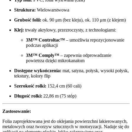
Struktura:
Wielowarstwowa
Grubość folii:
ok. 90 μm (bez kleju), ok. 110 μm (z klejem)
Klej:
trwały akrylowy, przezroczysty, z technologiami:
3M™ Controltac™
– umożliwia repozycjonowanie
podczas aplikacji
3M™ Comply™
– zapewnia odprowadzanie
powietrza dzięki mikrokanałom
Dostępne wykończenia:
mat, satyna, połysk, wysoki połysk,
tekstury, kolory flip
Szerokość rolki:
152,4 cm (60 cali)
Długość rolki:
22,86 m (75 stóp)
Zastosowanie:
Folia zaprojektowana jest do oklejania powierzchni lakierowanych,
metalowych oraz tworzyw sztucznych w motoryzacji. Nadaje się do
aplikacji na elementy płaskie, lekko zakrzywione oraz