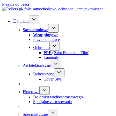
Przejdź do treści
☰ FOLIE
Samochodowe
Wrappingowe
Przyciemniające
Ochronne
PPF
(Paint Protection Film)
Laminaty
Architektoniczne
Dekoracyjne
Cover Styl
Ploterowe
Do druku wielkoformatowego
Specjalne zastosowania
Specialistyczne