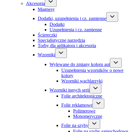
Akcesoria
Magnesy
Dodatki, uzupełnienia i cz. zamienne
Dodatki
Uzupełnienia i cz. zamienne
Ściereczki
Specjalistyczne narzędzia
Torby dla aplikatora i akcesoria
Wzorniki
Wylewane do zmiany koloru aut
Uzupełnienia wzorników o nowe
kolory
Wzorniki wachlarzyki
Wzorniki innych serii
Folie architektoniczne
Folie reklamowe
Polimerowe
Monomeryczne
Folie na szyby
Folie na szyby samochodowe