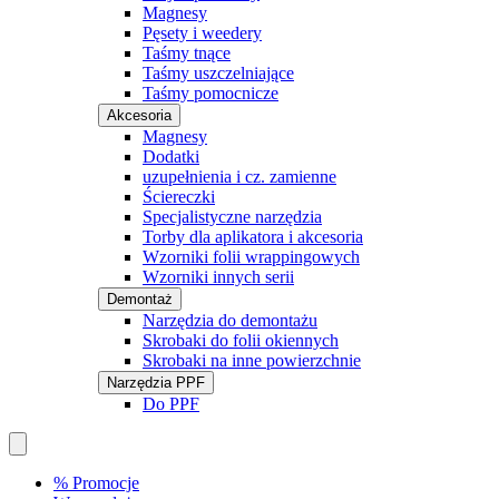
Magnesy
Pęsety i weedery
Taśmy tnące
Taśmy uszczelniające
Taśmy pomocnicze
Akcesoria
Magnesy
Dodatki
uzupełnienia i cz. zamienne
Ściereczki
Specjalistyczne narzędzia
Torby dla aplikatora i akcesoria
Wzorniki folii wrappingowych
Wzorniki innych serii
Demontaż
Narzędzia do demontażu
Skrobaki do folii okiennych
Skrobaki na inne powierzchnie
Narzędzia PPF
Do PPF
% Promocje