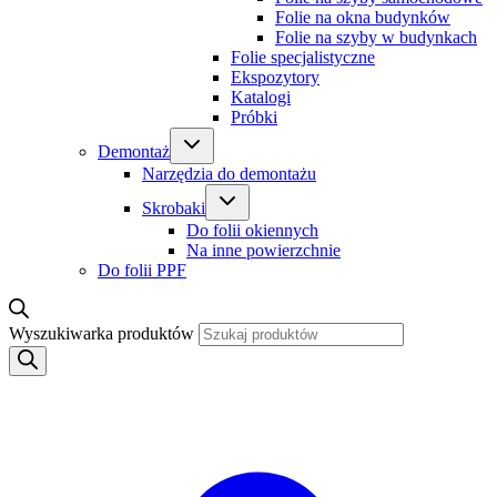
Folie na okna budynków
Folie na szyby w budynkach
Folie specjalistyczne
Ekspozytory
Katalogi
Próbki
Demontaż
Narzędzia do demontażu
Skrobaki
Do folii okiennych
Na inne powierzchnie
Do folii PPF
Wyszukiwarka produktów