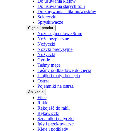
Do usuwania klejów
Do usuwania starych folii
Do zmywania silikonu/wosków
Ściereczki
Spryskiwacze
Cięcie i pomiar
Noże segmentowe 9mm
Noże bezpieczne
Nożyczki
Nożyki precyzyjne
Nożyczki
Cyrkle
Taśmy tnące
Taśmy podkładowe do cięcia
Linijki i maty do cięcia
Ostrza
Pojemniki na ostrza
Aplikacja
Filce
Rakle
Rękojeść do rakli
Rękawiczki
Szpatułki i patyczki
Igły i przekłuwacze
Kleje i podkłady