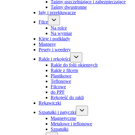
Taśmy uszczelniające i zabezpieczające
Taśmy dwustronne
Igły i przekłuwacze
Filce
Na rolce
Na wymiar
Kleje i podkłady
Magnesy
Pęsety i weedery
Rakle i rękojeści
Rakle do folii okiennych
Rakle z filcem
Plastikowe
Teflonowe
Filcowe
do PPF
Rękojeść do rakli
Rękawiczki
Szpatułki i patyczki
Magnetyczne
Metalowe i teflonowe
Szpatułki