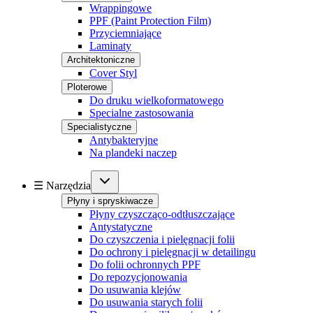
Wrappingowe
PPF (Paint Protection Film)
Przyciemniające
Laminaty
Architektoniczne
Cover Styl
Ploterowe
Do druku wielkoformatowego
Specialne zastosowania
Specialistyczne
Antybakteryjne
Na plandeki naczep
☰ Narzędzia
Płyny i spryskiwacze
Płyny czyszcząco-odtłuszczające
Antystatyczne
Do czyszczenia i pielęgnacji folii
Do ochrony i pielęgnacji w detailingu
Do folii ochronnych PPF
Do repozycjonowania
Do usuwania klejów
Do usuwania starych folii