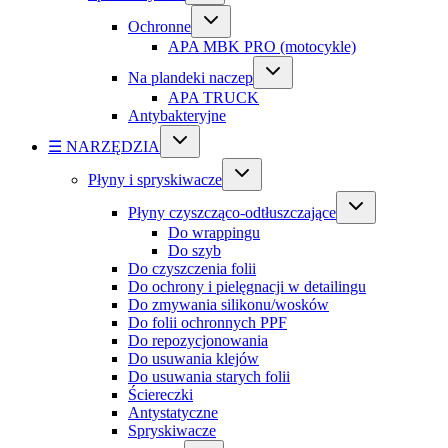
Ochronne
APA MBK PRO (motocykle)
Na plandeki naczep
APA TRUCK
Antybakteryjne
☰ NARZĘDZIA
Płyny i spryskiwacze
Płyny czyszcząco-odtłuszczające
Do wrappingu
Do szyb
Do czyszczenia folii
Do ochrony i pielęgnacji w detailingu
Do zmywania silikonu/wosków
Do folii ochronnych PPF
Do repozycjonowania
Do usuwania klejów
Do usuwania starych folii
Ściereczki
Antystatyczne
Spryskiwacze