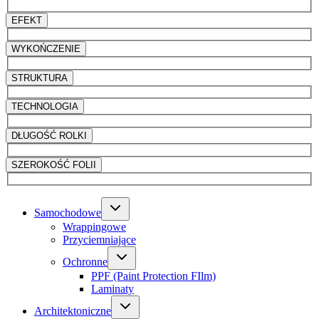
EFEKT
WYKOŃCZENIE
STRUKTURA
TECHNOLOGIA
DŁUGOŚĆ ROLKI
SZEROKOŚĆ FOLII
Samochodowe
Wrappingowe
Przyciemniające
Ochronne
PPF (Paint Protection FIlm)
Laminaty
Architektoniczne