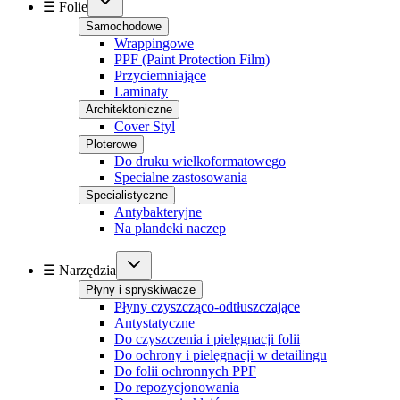
☰ Folie
Samochodowe
Wrappingowe
PPF (Paint Protection Film)
Przyciemniające
Laminaty
Architektoniczne
Cover Styl
Ploterowe
Do druku wielkoformatowego
Specialne zastosowania
Specialistyczne
Antybakteryjne
Na plandeki naczep
☰ Narzędzia
Płyny i spryskiwacze
Płyny czyszcząco-odtłuszczające
Antystatyczne
Do czyszczenia i pielęgnacji folii
Do ochrony i pielęgnacji w detailingu
Do folii ochronnych PPF
Do repozycjonowania