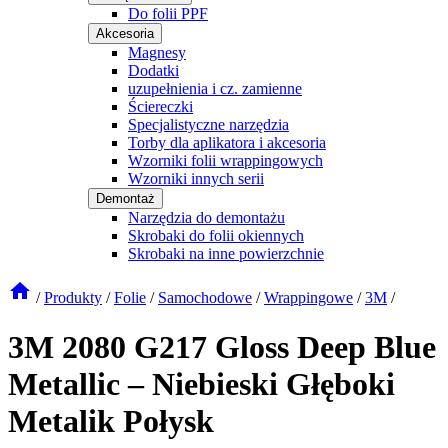
Do folii PPF
Akcesoria
Magnesy
Dodatki
uzupełnienia i cz. zamienne
Ściereczki
Specjalistyczne narzędzia
Torby dla aplikatora i akcesoria
Wzorniki folii wrappingowych
Wzorniki innych serii
Demontaż
Narzędzia do demontażu
Skrobaki do folii okiennych
Skrobaki na inne powierzchnie
/
Produkty
/
Folie
/
Samochodowe
/
Wrappingowe
/
3M
/
3M 2080 G217 Gloss Deep Blue
Metallic – Niebieski Głęboki
Metalik Połysk