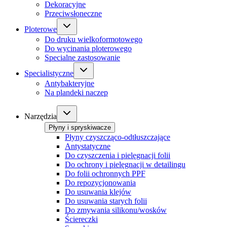
Dekoracyjne
Przeciwsłoneczne
Ploterowe
Do druku wielkoformotowego
Do wycinania ploterowego
Specialne zastosowanie
Specialistyczne
Antybakteryjne
Na plandeki naczep
Narzędzia
Płyny i spryskiwacze
Płyny czyszcząco-odtłuszczające
Antystatyczne
Do czyszczenia i pielęgnacji folii
Do ochrony i pielęgnacji w detailingu
Do folii ochronnych PPF
Do repozycjonowania
Do usuwania klejów
Do usuwania starych folii
Do zmywania silikonu/wosków
Ściereczki