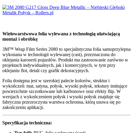
Wielowarstwowa folia wylewana z technologią ułatwiającą
montaż i obróbkę
3M™ Wrap Film Series 2080 to specjalistyczna folia samoprzylepna
wykonana w technologii wylewanej (cast), przeznaczona do
oklejania karoserii pojazdów. Produkt ma zastosowanie zarówno w
projektach indywidualnych, jak i komercyjnych, w tym przy
oklejaniu flot, detali czy grafik dekoracyjnych.
Folia dostępna jest w szerokiej palecie kolorów, struktur i
wykończeń: mat, satyna, połysk, wysoki połysk, tekstury imitujące
powierzchnie szczotkowane lub karbonowe oraz efekty flip. W
wersjach z wykończeniem połysk i wysoki połysk znajduje się
fabryczna przezroczysta warstwa ochronna, którą usuwa się po
zakończeniu aplikacji.
Specyfikacja techniczna:
Typ folii:
PVC, folia wylewana (cast)