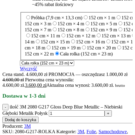
−45% rabat ilościowy
Próbka (7,9 cm × 13,3 cm)
152 cm × 1 m
152 cm
152 cm × 3 m
152 cm × 4 m
152 cm × 5 m
152 c
152 cm × 7 m
152 cm × 8 m
152 cm × 9 m
152 c
152 cm × 11 m
152 cm × 12 m
152 cm × 13 m
14 m
152 cm × 15 m
152 cm × 16 m
152 cm × 1
cm × 18 m
152 cm × 19 m
152 cm × 20 m
152 c
152 cm × 22 m
Cała rolka (152 cm × 23 m)
Wyczyść
Cena stand. 4.600,00 zł
PROMOCJA — oszczędzasz 1.000,00 zł
4.600,00
zł
Pierwotna cena wynosiła:
4.600,00 zł.
3.600,00
zł
Aktualna cena wynosi: 3.600,00 zł.
brutto
Dostawa w 1-3 dni
ilość 3M 2080 G217 Gloss Deep Blue Metallic – Niebieski
Głęboki Metalik Połysk
Dodaj do koszyka
Producent:
3M
SKU:
2080-G217-ROLKA
Kategorie:
3M
,
Folie
,
Samochodowe
,