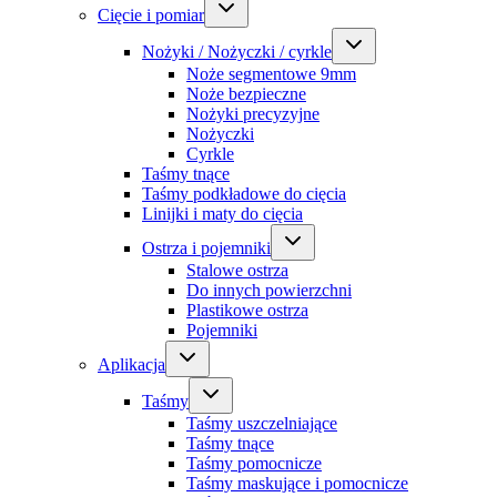
Cięcie i pomiar
Nożyki / Nożyczki / cyrkle
Noże segmentowe 9mm
Noże bezpieczne
Nożyki precyzyjne
Nożyczki
Cyrkle
Taśmy tnące
Taśmy podkładowe do cięcia
Linijki i maty do cięcia
Ostrza i pojemniki
Stalowe ostrza
Do innych powierzchni
Plastikowe ostrza
Pojemniki
Aplikacja
Taśmy
Taśmy uszczelniające
Taśmy tnące
Taśmy pomocnicze
Taśmy maskujące i pomocnicze