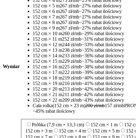
152 cm × 4 m
275 zł/mb
−25% rabat ilościowy
152 cm × 5 m
267 zł/mb
−27% rabat ilościowy
152 cm × 6 m
267 zł/mb
−27% rabat ilościowy
152 cm × 7 m
267 zł/mb
−27% rabat ilościowy
152 cm × 8 m
267 zł/mb
−27% rabat ilościowy
152 cm × 9 m
267 zł/mb
−27% rabat ilościowy
152 cm × 10 m
260 zł/mb
−29% rabat ilościowy
152 cm × 11 m
252 zł/mb
−31% rabat ilościowy
152 cm × 12 m
244 zł/mb
−33% rabat ilościowy
152 cm × 13 m
238 zł/mb
−35% rabat ilościowy
152 cm × 14 m
233 zł/mb
−36% rabat ilościowy
152 cm × 15 m
229 zł/mb
−37% rabat ilościowy
Wymiar
152 cm × 16 m
225 zł/mb
−38% rabat ilościowy
152 cm × 17 m
222 zł/mb
−39% rabat ilościowy
152 cm × 18 m
219 zł/mb
−40% rabat ilościowy
152 cm × 19 m
216 zł/mb
−41% rabat ilościowy
152 cm × 20 m
213 zł/mb
−42% rabat ilościowy
152 cm × 21 m
211 zł/mb
−42% rabat ilościowy
152 cm × 22 m
209 zł/mb
−43% rabat ilościowy
Cała rolka
(152 cm × 23 m)
200 zł/mb
157 zł/mb
PROM
−45% rabat ilościowy
Próbka (7,9 cm × 13,3 cm)
152 cm × 1 m
152 cm
152 cm × 3 m
152 cm × 4 m
152 cm × 5 m
152 c
152 cm × 7 m
152 cm × 8 m
152 cm × 9 m
152 c