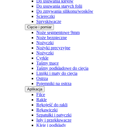
Do usuwania klejów
Do usuwania starych folii
Do zmywania silikonu/wosków
Ściereczki
Spryskiwacze
Cięcie i pomiar
Noże segmentowe 9mm
Noże bezpieczne
Nożyczki
Nożyki precyzyjne
Nożyczki
Cyrkle
Taśmy tnące
Taśmy podkładowe do cięcia
Linijki i maty do cięcia
Ostrza
Pojemniki na ostrza
Aplikacja
Filce
Rakle
Rękojeść do rakli
Rękawiczki
Szpatułki i patyczki
Igły i przekłuwacze
Kleje i podkłady