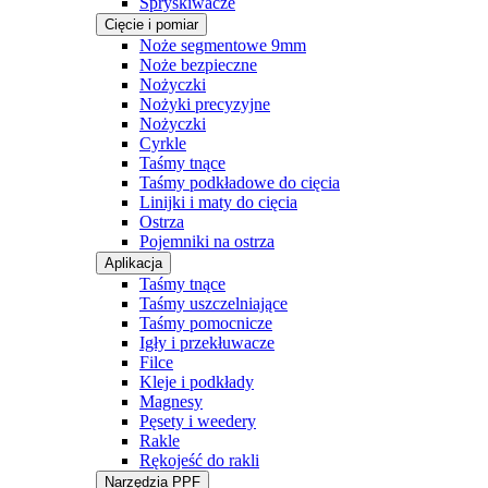
Spryskiwacze
Cięcie i pomiar
Noże segmentowe 9mm
Noże bezpieczne
Nożyczki
Nożyki precyzyjne
Nożyczki
Cyrkle
Taśmy tnące
Taśmy podkładowe do cięcia
Linijki i maty do cięcia
Ostrza
Pojemniki na ostrza
Aplikacja
Taśmy tnące
Taśmy uszczelniające
Taśmy pomocnicze
Igły i przekłuwacze
Filce
Kleje i podkłady
Magnesy
Pęsety i weedery
Rakle
Rękojeść do rakli
Narzędzia PPF