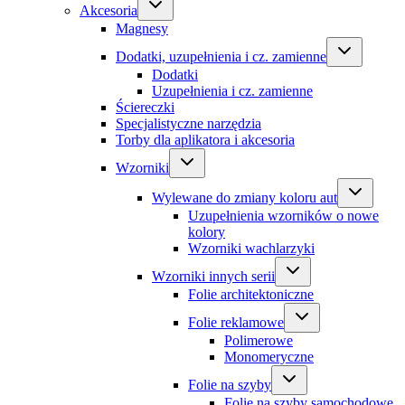
Akcesoria
Magnesy
Dodatki, uzupełnienia i cz. zamienne
Dodatki
Uzupełnienia i cz. zamienne
Ściereczki
Specjalistyczne narzędzia
Torby dla aplikatora i akcesoria
Wzorniki
Wylewane do zmiany koloru aut
Uzupełnienia wzorników o nowe
kolory
Wzorniki wachlarzyki
Wzorniki innych serii
Folie architektoniczne
Folie reklamowe
Polimerowe
Monomeryczne
Folie na szyby
Folie na szyby samochodowe