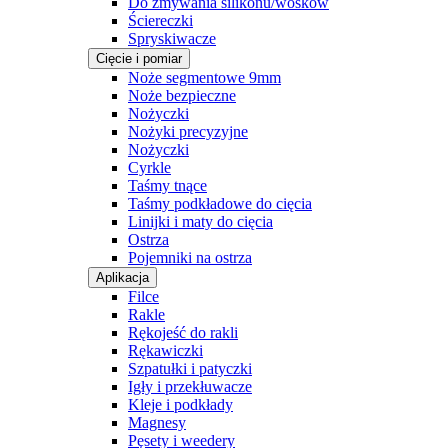
Do zmywania silikonu/wosków
Ściereczki
Spryskiwacze
Cięcie i pomiar
Noże segmentowe 9mm
Noże bezpieczne
Nożyczki
Nożyki precyzyjne
Nożyczki
Cyrkle
Taśmy tnące
Taśmy podkładowe do cięcia
Linijki i maty do cięcia
Ostrza
Pojemniki na ostrza
Aplikacja
Filce
Rakle
Rękojeść do rakli
Rękawiczki
Szpatułki i patyczki
Igły i przekłuwacze
Kleje i podkłady
Magnesy
Pęsety i weedery