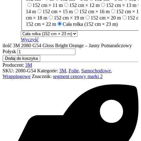
152 cm × 11 m
152 cm × 12 m
152 cm × 13 m
14 m
152 cm × 15 m
152 cm × 16 m
152 cm × 1
cm × 18 m
152 cm × 19 m
152 cm × 20 m
152 c
152 cm × 22 m
Cała rolka (152 cm × 23 m)
Wyczyść
ilość 3M 2080 G54 Gloss Bright Orange – Jasny Pomarańczowy
Połysk
Dodaj do koszyka
Producent:
3M
SKU:
2080-G54
Kategorie:
3M
,
Folie
,
Samochodowe
,
Wrappingowe
Znacznik:
segment cenowy marki 2