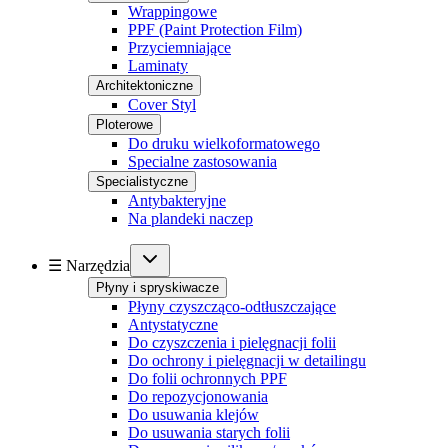
Wrappingowe
PPF (Paint Protection Film)
Przyciemniające
Laminaty
Architektoniczne
Cover Styl
Ploterowe
Do druku wielkoformatowego
Specialne zastosowania
Specialistyczne
Antybakteryjne
Na plandeki naczep
☰ Narzędzia
Płyny i spryskiwacze
Płyny czyszcząco-odtłuszczające
Antystatyczne
Do czyszczenia i pielęgnacji folii
Do ochrony i pielęgnacji w detailingu
Do folii ochronnych PPF
Do repozycjonowania
Do usuwania klejów
Do usuwania starych folii