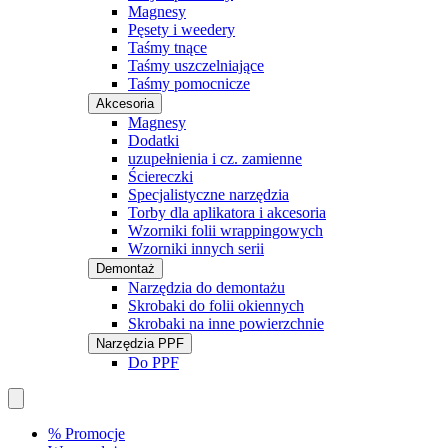
Magnesy
Pęsety i weedery
Taśmy tnące
Taśmy uszczelniające
Taśmy pomocnicze
Akcesoria
Magnesy
Dodatki
uzupełnienia i cz. zamienne
Ściereczki
Specjalistyczne narzędzia
Torby dla aplikatora i akcesoria
Wzorniki folii wrappingowych
Wzorniki innych serii
Demontaż
Narzędzia do demontażu
Skrobaki do folii okiennych
Skrobaki na inne powierzchnie
Narzędzia PPF
Do PPF
% Promocje