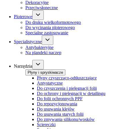
Dekoracyjne
Przeciwsłoneczne
Ploterowe
Do druku wielkoformotowego
Do wycinania ploterowego
Specialne zastosowanie
Specialistyczne
Antybakteryjne
Na plandeki naczep
Narzędzia
Płyny i spryskiwacze
Płyny czyszcząco-odtłuszczające
Antystatyczne
Do czyszczenia i pielęgnacji folii
Do ochrony i pielęgnacji w detailingu
Do folii ochronnych PPF
Do repozycjonowania
Do usuwania klejów
Do usuwania starych folii
Do zmywania silikonu/wosków
Ściereczki