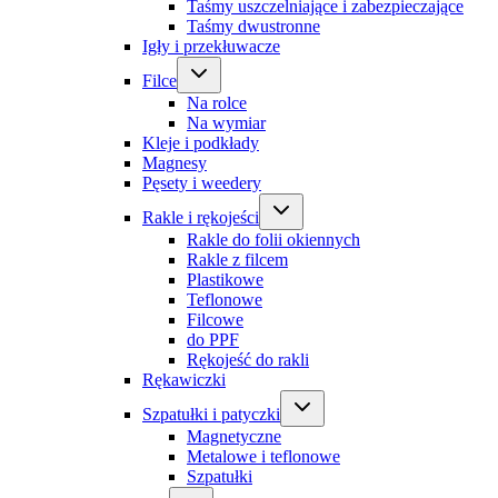
Taśmy uszczelniające i zabezpieczające
Taśmy dwustronne
Igły i przekłuwacze
Filce
Na rolce
Na wymiar
Kleje i podkłady
Magnesy
Pęsety i weedery
Rakle i rękojeści
Rakle do folii okiennych
Rakle z filcem
Plastikowe
Teflonowe
Filcowe
do PPF
Rękojeść do rakli
Rękawiczki
Szpatułki i patyczki
Magnetyczne
Metalowe i teflonowe
Szpatułki