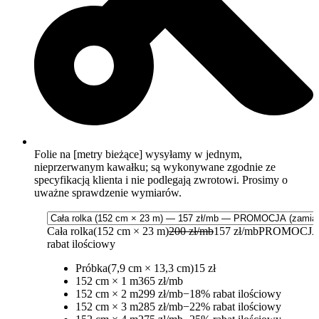
Folie na [metry bieżące] wysyłamy w jednym,
nieprzerwanym kawałku; są wykonywane zgodnie ze
specyfikacją klienta i nie podlegają zwrotowi. Prosimy o
uważne sprawdzenie wymiarów.
Cała rolka
(152 cm × 23 m)
200 zł/mb
157 zł/mb
PROMOCJA
rabat ilościowy
Próbka
(7,9 cm × 13,3 cm)
15 zł
152 cm × 1 m
365 zł/mb
152 cm × 2 m
299 zł/mb
−18% rabat ilościowy
152 cm × 3 m
285 zł/mb
−22% rabat ilościowy