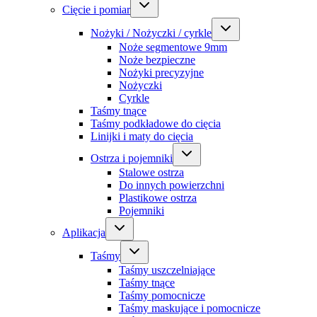
Cięcie i pomiar
Nożyki / Nożyczki / cyrkle
Noże segmentowe 9mm
Noże bezpieczne
Nożyki precyzyjne
Nożyczki
Cyrkle
Taśmy tnące
Taśmy podkładowe do cięcia
Linijki i maty do cięcia
Ostrza i pojemniki
Stalowe ostrza
Do innych powierzchni
Plastikowe ostrza
Pojemniki
Aplikacja
Taśmy
Taśmy uszczelniające
Taśmy tnące
Taśmy pomocnicze
Taśmy maskujące i pomocnicze