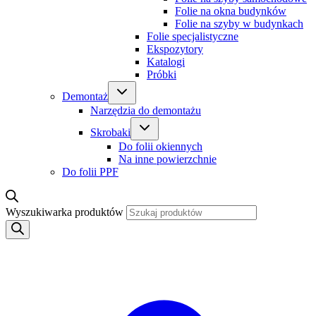
Folie na okna budynków
Folie na szyby w budynkach
Folie specjalistyczne
Ekspozytory
Katalogi
Próbki
Demontaż
Narzędzia do demontażu
Skrobaki
Do folii okiennych
Na inne powierzchnie
Do folii PPF
Wyszukiwarka produktów