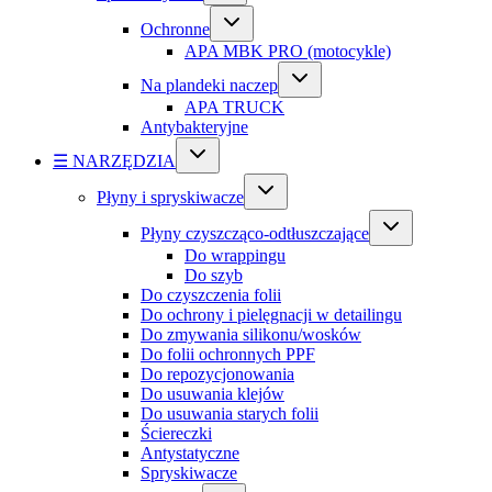
Ochronne
APA MBK PRO (motocykle)
Na plandeki naczep
APA TRUCK
Antybakteryjne
☰ NARZĘDZIA
Płyny i spryskiwacze
Płyny czyszcząco-odtłuszczające
Do wrappingu
Do szyb
Do czyszczenia folii
Do ochrony i pielęgnacji w detailingu
Do zmywania silikonu/wosków
Do folii ochronnych PPF
Do repozycjonowania
Do usuwania klejów
Do usuwania starych folii
Ściereczki
Antystatyczne
Spryskiwacze