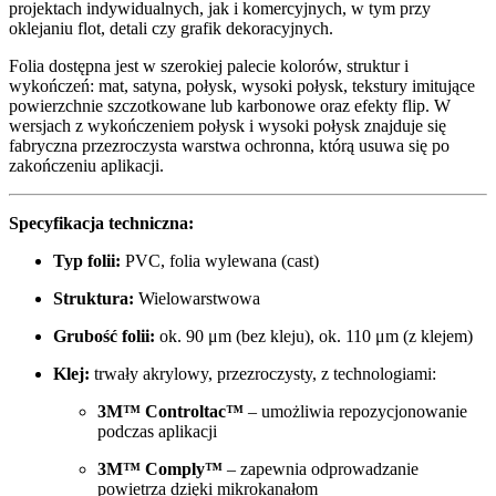
projektach indywidualnych, jak i komercyjnych, w tym przy
oklejaniu flot, detali czy grafik dekoracyjnych.
Folia dostępna jest w szerokiej palecie kolorów, struktur i
wykończeń: mat, satyna, połysk, wysoki połysk, tekstury imitujące
powierzchnie szczotkowane lub karbonowe oraz efekty flip. W
wersjach z wykończeniem połysk i wysoki połysk znajduje się
fabryczna przezroczysta warstwa ochronna, którą usuwa się po
zakończeniu aplikacji.
Specyfikacja techniczna:
Typ folii:
PVC, folia wylewana (cast)
Struktura:
Wielowarstwowa
Grubość folii:
ok. 90 μm (bez kleju), ok. 110 μm (z klejem)
Klej:
trwały akrylowy, przezroczysty, z technologiami:
3M™ Controltac™
– umożliwia repozycjonowanie
podczas aplikacji
3M™ Comply™
– zapewnia odprowadzanie
powietrza dzięki mikrokanałom