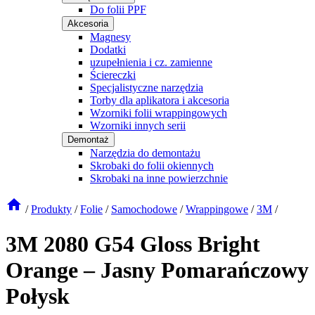
Do folii PPF
Akcesoria
Magnesy
Dodatki
uzupełnienia i cz. zamienne
Ściereczki
Specjalistyczne narzędzia
Torby dla aplikatora i akcesoria
Wzorniki folii wrappingowych
Wzorniki innych serii
Demontaż
Narzędzia do demontażu
Skrobaki do folii okiennych
Skrobaki na inne powierzchnie
/
Produkty
/
Folie
/
Samochodowe
/
Wrappingowe
/
3M
/
3M 2080 G54 Gloss Bright
Orange – Jasny Pomarańczowy
Połysk