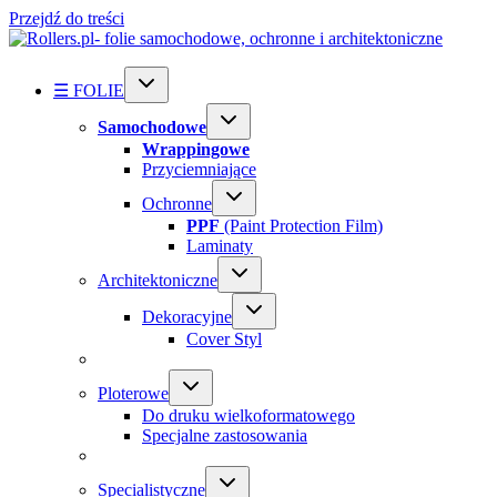
Przejdź do treści
☰ FOLIE
Samochodowe
Wrappingowe
Przyciemniające
Ochronne
PPF
(Paint Protection Film)
Laminaty
Architektoniczne
Dekoracyjne
Cover Styl
Ploterowe
Do druku wielkoformatowego
Specjalne zastosowania
Specialistyczne