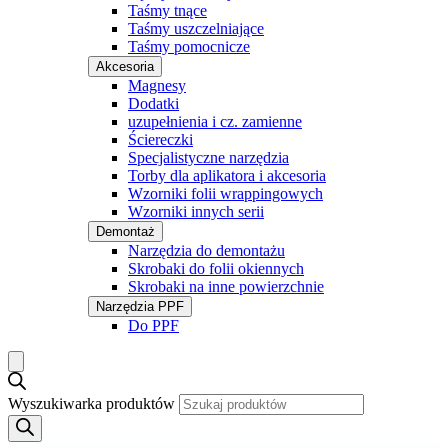
Taśmy tnące
Taśmy uszczelniające
Taśmy pomocnicze
Akcesoria
Magnesy
Dodatki
uzupełnienia i cz. zamienne
Ściereczki
Specjalistyczne narzędzia
Torby dla aplikatora i akcesoria
Wzorniki folii wrappingowych
Wzorniki innych serii
Demontaż
Narzędzia do demontażu
Skrobaki do folii okiennych
Skrobaki na inne powierzchnie
Narzędzia PPF
Do PPF
Wyszukiwarka produktów