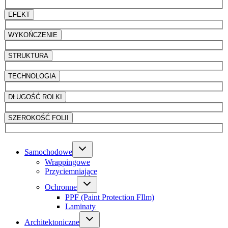
EFEKT
WYKOŃCZENIE
STRUKTURA
TECHNOLOGIA
DŁUGOŚĆ ROLKI
SZEROKOŚĆ FOLII
Samochodowe
Wrappingowe
Przyciemniające
Ochronne
PPF (Paint Protection FIlm)
Laminaty
Architektoniczne