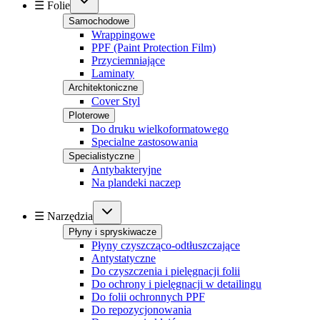
☰ Folie
Samochodowe
Wrappingowe
PPF (Paint Protection Film)
Przyciemniające
Laminaty
Architektoniczne
Cover Styl
Ploterowe
Do druku wielkoformatowego
Specialne zastosowania
Specialistyczne
Antybakteryjne
Na plandeki naczep
☰ Narzędzia
Płyny i spryskiwacze
Płyny czyszcząco-odtłuszczające
Antystatyczne
Do czyszczenia i pielęgnacji folii
Do ochrony i pielęgnacji w detailingu
Do folii ochronnych PPF
Do repozycjonowania