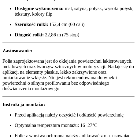
Dostępne wykończenia:
mat, satyna, połysk, wysoki połysk,
tekstury, kolory flip
Szerokość rolki:
152,4 cm (60 cali)
Długość rolki:
22,86 m (75 stóp)
Zastosowanie:
Folia zaprojektowana jest do oklejania powierzchni lakierowanych,
metalowych oraz tworzyw sztucznych w motoryzacji. Nadaje się do
aplikacji na elementy płaskie, lekko zakrzywione oraz
umiarkowanie wklęsłe. Nie jest rekomendowana do wnęk i
powierzchni o silnym profilowaniu bez odpowiedniego
doświadczenia montażowego.
Instrukcja montażu:
Przed aplikacją należy oczyścić i odtłuścić powierzchnię
Optymalna temperatura montażu: 16–27°C
Folie z warstwą ochronną należy aplikować z nią, usuwając