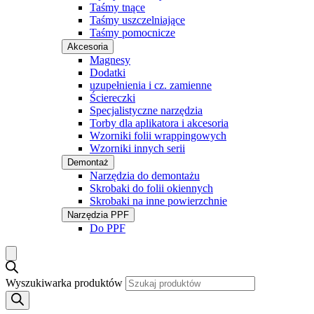
Taśmy tnące
Taśmy uszczelniające
Taśmy pomocnicze
Akcesoria
Magnesy
Dodatki
uzupełnienia i cz. zamienne
Ściereczki
Specjalistyczne narzędzia
Torby dla aplikatora i akcesoria
Wzorniki folii wrappingowych
Wzorniki innych serii
Demontaż
Narzędzia do demontażu
Skrobaki do folii okiennych
Skrobaki na inne powierzchnie
Narzędzia PPF
Do PPF
Wyszukiwarka produktów