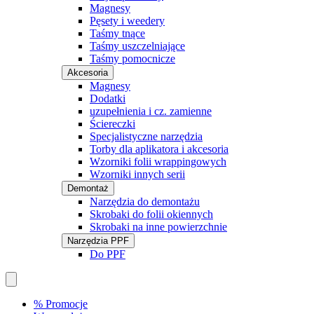
Magnesy
Pęsety i weedery
Taśmy tnące
Taśmy uszczelniające
Taśmy pomocnicze
Akcesoria
Magnesy
Dodatki
uzupełnienia i cz. zamienne
Ściereczki
Specjalistyczne narzędzia
Torby dla aplikatora i akcesoria
Wzorniki folii wrappingowych
Wzorniki innych serii
Demontaż
Narzędzia do demontażu
Skrobaki do folii okiennych
Skrobaki na inne powierzchnie
Narzędzia PPF
Do PPF
% Promocje