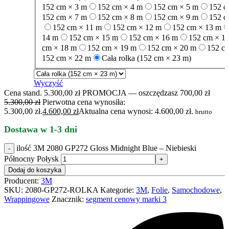
152 cm × 3 m
152 cm × 4 m
152 cm × 5 m
152 c
152 cm × 7 m
152 cm × 8 m
152 cm × 9 m
152 c
152 cm × 11 m
152 cm × 12 m
152 cm × 13 m
14 m
152 cm × 15 m
152 cm × 16 m
152 cm × 1
cm × 18 m
152 cm × 19 m
152 cm × 20 m
152 c
152 cm × 22 m
Cała rolka (152 cm × 23 m)
Wyczyść
Cena stand. 5.300,00 zł
PROMOCJA — oszczędzasz 700,00 zł
5.300,00
zł
Pierwotna cena wynosiła:
5.300,00 zł.
4.600,00
zł
Aktualna cena wynosi: 4.600,00 zł.
brutto
Dostawa w 1-3 dni
ilość 3M 2080 GP272 Gloss Midnight Blue – Niebieski
Północny Połysk
Dodaj do koszyka
Producent:
3M
SKU:
2080-GP272-ROLKA
Kategorie:
3M
,
Folie
,
Samochodowe
,
Wrappingowe
Znacznik:
segment cenowy marki 3