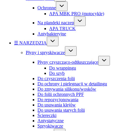
Ochronne
APA MBK PRO (motocykle)
Na plandeki naczep
APA TRUCK
Antybakteryjne
☰ NARZĘDZIA
Płyny i spryskiwacze
Płyny czyszcząco-odtłuszczające
Do wrappingu
Do szyb
Do czyszczenia folii
Do ochrony i pielęgnacji w detailingu
Do zmywania silikonu/wosków
Do folii ochronnych PPF
Do repozycjonowania
Do usuwania klejów
Do usuwania starych folii
Ściereczki
Antystatyczne
Spryskiwacze