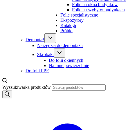
Folie na okna budynków
Folie na szyby w budynkach
Folie specjalistyczne
Ekspozytory
Katalogi
Próbki
Demontaż
Narzędzia do demontażu
Skrobaki
Do folii okiennych
Na inne powierzchnie
Do folii PPF
Wyszukiwarka produktów