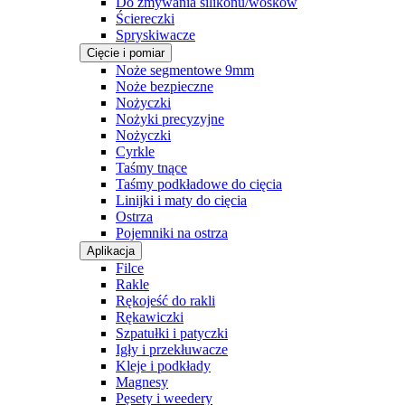
Do zmywania silikonu/wosków
Ściereczki
Spryskiwacze
Cięcie i pomiar
Noże segmentowe 9mm
Noże bezpieczne
Nożyczki
Nożyki precyzyjne
Nożyczki
Cyrkle
Taśmy tnące
Taśmy podkładowe do cięcia
Linijki i maty do cięcia
Ostrza
Pojemniki na ostrza
Aplikacja
Filce
Rakle
Rękojeść do rakli
Rękawiczki
Szpatułki i patyczki
Igły i przekłuwacze
Kleje i podkłady
Magnesy
Pęsety i weedery