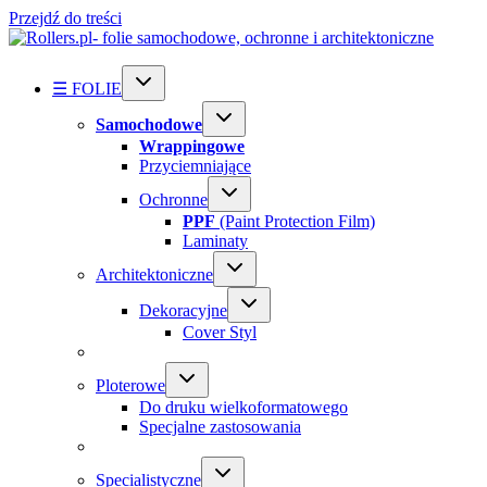
Przejdź do treści
☰ FOLIE
Samochodowe
Wrappingowe
Przyciemniające
Ochronne
PPF
(Paint Protection Film)
Laminaty
Architektoniczne
Dekoracyjne
Cover Styl
Ploterowe
Do druku wielkoformatowego
Specjalne zastosowania
Specialistyczne