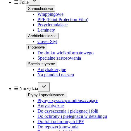
☰ Folie
Samochodowe
Wrappingowe
PPF (Paint Protection Film)
Przyciemniające
Laminaty
Architektoniczne
Cover Styl
Ploterowe
Do druku wielkoformatowego
Specialne zastosowania
Specialistyczne
Antybakteryjne
Na plandeki naczep
☰ Narzędzia
Płyny i spryskiwacze
Płyny czyszcząco-odtłuszczające
Antystatyczne
Do czyszczenia i pielęgnacji folii
Do ochrony i pielęgnacji w detailingu
Do folii ochronnych PPF
Do repozycjonowania