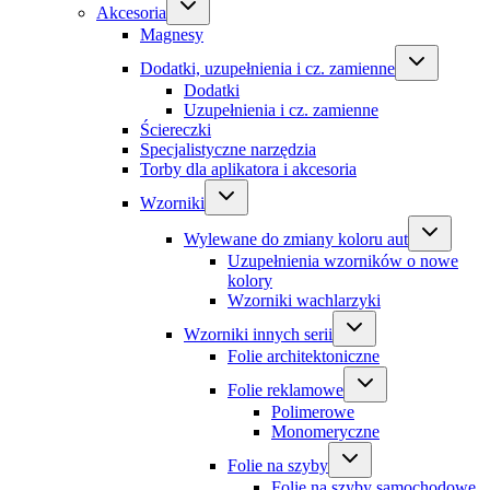
Akcesoria
Magnesy
Dodatki, uzupełnienia i cz. zamienne
Dodatki
Uzupełnienia i cz. zamienne
Ściereczki
Specjalistyczne narzędzia
Torby dla aplikatora i akcesoria
Wzorniki
Wylewane do zmiany koloru aut
Uzupełnienia wzorników o nowe
kolory
Wzorniki wachlarzyki
Wzorniki innych serii
Folie architektoniczne
Folie reklamowe
Polimerowe
Monomeryczne
Folie na szyby
Folie na szyby samochodowe