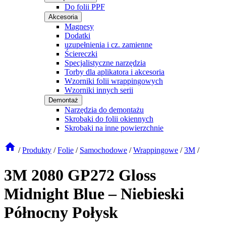
Do folii PPF
Akcesoria
Magnesy
Dodatki
uzupełnienia i cz. zamienne
Ściereczki
Specjalistyczne narzędzia
Torby dla aplikatora i akcesoria
Wzorniki folii wrappingowych
Wzorniki innych serii
Demontaż
Narzędzia do demontażu
Skrobaki do folii okiennych
Skrobaki na inne powierzchnie
/
Produkty
/
Folie
/
Samochodowe
/
Wrappingowe
/
3M
/
3M 2080 GP272 Gloss
Midnight Blue – Niebieski
Północny Połysk