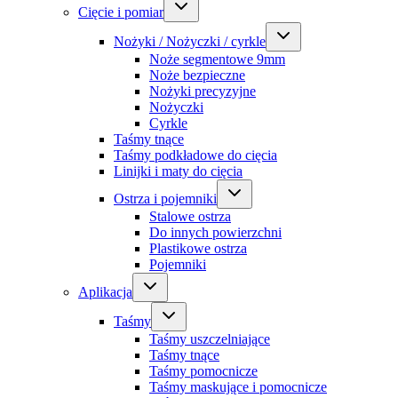
Cięcie i pomiar
Nożyki / Nożyczki / cyrkle
Noże segmentowe 9mm
Noże bezpieczne
Nożyki precyzyjne
Nożyczki
Cyrkle
Taśmy tnące
Taśmy podkładowe do cięcia
Linijki i maty do cięcia
Ostrza i pojemniki
Stalowe ostrza
Do innych powierzchni
Plastikowe ostrza
Pojemniki
Aplikacja
Taśmy
Taśmy uszczelniające
Taśmy tnące
Taśmy pomocnicze
Taśmy maskujące i pomocnicze