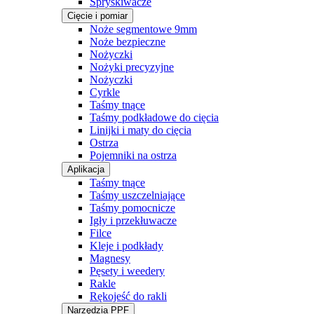
Spryskiwacze
Cięcie i pomiar
Noże segmentowe 9mm
Noże bezpieczne
Nożyczki
Nożyki precyzyjne
Nożyczki
Cyrkle
Taśmy tnące
Taśmy podkładowe do cięcia
Linijki i maty do cięcia
Ostrza
Pojemniki na ostrza
Aplikacja
Taśmy tnące
Taśmy uszczelniające
Taśmy pomocnicze
Igły i przekłuwacze
Filce
Kleje i podkłady
Magnesy
Pęsety i weedery
Rakle
Rękojeść do rakli
Narzędzia PPF