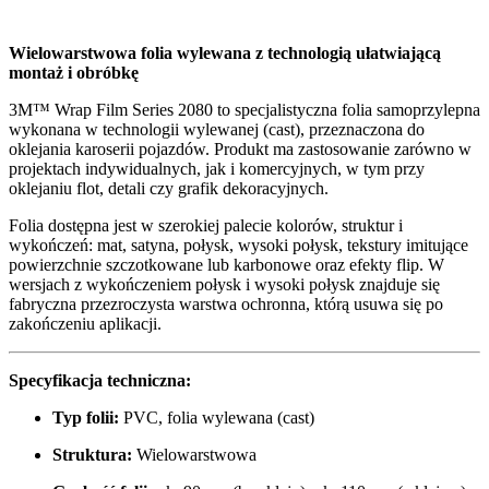
Wielowarstwowa folia wylewana z technologią ułatwiającą
montaż i obróbkę
3M™ Wrap Film Series 2080 to specjalistyczna folia samoprzylepna
wykonana w technologii wylewanej (cast), przeznaczona do
oklejania karoserii pojazdów. Produkt ma zastosowanie zarówno w
projektach indywidualnych, jak i komercyjnych, w tym przy
oklejaniu flot, detali czy grafik dekoracyjnych.
Folia dostępna jest w szerokiej palecie kolorów, struktur i
wykończeń: mat, satyna, połysk, wysoki połysk, tekstury imitujące
powierzchnie szczotkowane lub karbonowe oraz efekty flip. W
wersjach z wykończeniem połysk i wysoki połysk znajduje się
fabryczna przezroczysta warstwa ochronna, którą usuwa się po
zakończeniu aplikacji.
Specyfikacja techniczna:
Typ folii:
PVC, folia wylewana (cast)
Struktura:
Wielowarstwowa