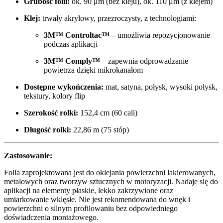
Grubość folii:
ok. 90 μm (bez kleju), ok. 110 μm (z klejem)
Klej:
trwały akrylowy, przezroczysty, z technologiami:
3M™ Controltac™
– umożliwia repozycjonowanie
podczas aplikacji
3M™ Comply™
– zapewnia odprowadzanie
powietrza dzięki mikrokanałom
Dostępne wykończenia:
mat, satyna, połysk, wysoki połysk,
tekstury, kolory flip
Szerokość rolki:
152,4 cm (60 cali)
Długość rolki:
22,86 m (75 stóp)
Zastosowanie:
Folia zaprojektowana jest do oklejania powierzchni lakierowanych,
metalowych oraz tworzyw sztucznych w motoryzacji. Nadaje się do
aplikacji na elementy płaskie, lekko zakrzywione oraz
umiarkowanie wklęsłe. Nie jest rekomendowana do wnęk i
powierzchni o silnym profilowaniu bez odpowiedniego
doświadczenia montażowego.