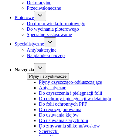
Dekoracyjne
Przeciwsłoneczne
Ploterowe
Do druku wielkoformotowego
Do wycinania ploterowego
Specialne zastosowanie
Specialistyczne
Antybakteryjne
Na plandeki naczep
Narzędzia
Płyny i spryskiwacze
Płyny czyszcząco-odtłuszczające
Antystatyczne
Do czyszczenia i pielęgnacji folii
Do ochrony i pielęgnacji w detailingu
Do folii ochronnych PPF
Do repozycjonowania
Do usuwania klejów
Do usuwania starych folii
Do zmywania silikonu/wosków
Ściereczki