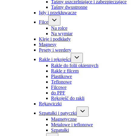
Taśmy uszczelniające i zabezpieczające
Taśmy dwustronne
Igły i przekłuwacze
Filce
Na rolce
Na wymiar
Kleje i podkłady
Magnesy
Pęsety i weedery
Rakle i rękojeści
Rakle do folii okiennych
Rakle z filcem
Plastikowe
Teflonowe
Filcowe
do PPF
Rękojeść do rakli
Rękawiczki
Szpatułki i patyczki
Magnetyczne
Metalowe i teflonowe
Szpatułki