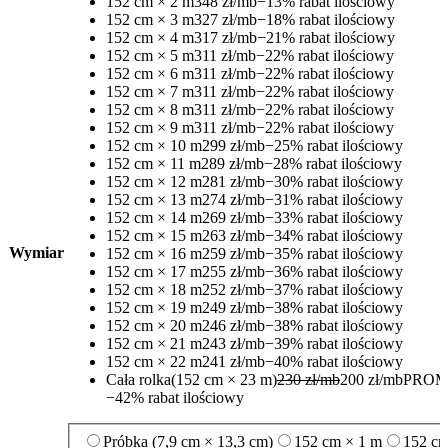
152 cm × 2 m
348 zł/mb
−13% rabat ilościowy
152 cm × 3 m
327 zł/mb
−18% rabat ilościowy
152 cm × 4 m
317 zł/mb
−21% rabat ilościowy
152 cm × 5 m
311 zł/mb
−22% rabat ilościowy
152 cm × 6 m
311 zł/mb
−22% rabat ilościowy
152 cm × 7 m
311 zł/mb
−22% rabat ilościowy
152 cm × 8 m
311 zł/mb
−22% rabat ilościowy
152 cm × 9 m
311 zł/mb
−22% rabat ilościowy
152 cm × 10 m
299 zł/mb
−25% rabat ilościowy
152 cm × 11 m
289 zł/mb
−28% rabat ilościowy
152 cm × 12 m
281 zł/mb
−30% rabat ilościowy
152 cm × 13 m
274 zł/mb
−31% rabat ilościowy
152 cm × 14 m
269 zł/mb
−33% rabat ilościowy
152 cm × 15 m
263 zł/mb
−34% rabat ilościowy
Wymiar
152 cm × 16 m
259 zł/mb
−35% rabat ilościowy
152 cm × 17 m
255 zł/mb
−36% rabat ilościowy
152 cm × 18 m
252 zł/mb
−37% rabat ilościowy
152 cm × 19 m
249 zł/mb
−38% rabat ilościowy
152 cm × 20 m
246 zł/mb
−38% rabat ilościowy
152 cm × 21 m
243 zł/mb
−39% rabat ilościowy
152 cm × 22 m
241 zł/mb
−40% rabat ilościowy
Cała rolka
(152 cm × 23 m)
230 zł/mb
200 zł/mb
PROM
−42% rabat ilościowy
Próbka (7,9 cm × 13,3 cm)
152 cm × 1 m
152 cm