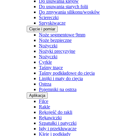
Do usuwania klejów
Do usuwania starych folii
Do zmywania silikonu/wosków
Ściereczki
Spryskiwacze
Cięcie i pomiar
Noże segmentowe 9mm
Noże bezpieczne
Nożyczki
Nożyki precyzyjne
Nożyczki
Cyrkle
Taśmy tnące
Taśmy podkładowe do cięcia
Linijki i maty do cięcia
Ostrza
Pojemniki na ostrza
Aplikacja
Filce
Rakle
Rękojeść do rakli
Rękawiczki
Szpatułki i patyczki
Igły i przekłuwacze
Kleje i podkłady