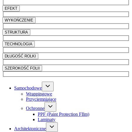
EFEKT
WYKOŃCZENIE
STRUKTURA
TECHNOLOGIA
DŁUGOŚĆ ROLKI
SZEROKOŚĆ FOLII
Samochodowe
Wrappingowe
Przyciemniające
Ochronne
PPF (Paint Protection FIlm)
Laminaty
Architektoniczne