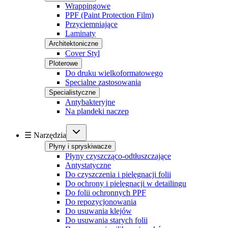
Wrappingowe
PPF (Paint Protection Film)
Przyciemniające
Laminaty
Architektoniczne
Cover Styl
Ploterowe
Do druku wielkoformatowego
Specialne zastosowania
Specialistyczne
Antybakteryjne
Na plandeki naczep
☰ Narzędzia
Płyny i spryskiwacze
Płyny czyszcząco-odtłuszczające
Antystatyczne
Do czyszczenia i pielęgnacji folii
Do ochrony i pielęgnacji w detailingu
Do folii ochronnych PPF
Do repozycjonowania
Do usuwania klejów
Do usuwania starych folii