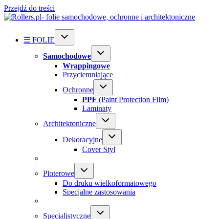
Przejdź do treści
☰ FOLIE
Samochodowe
Wrappingowe
Przyciemniające
Ochronne
PPF
(Paint Protection Film)
Laminaty
Architektoniczne
Dekoracyjne
Cover Styl
Ploterowe
Do druku wielkoformatowego
Specjalne zastosowania
Specialistyczne