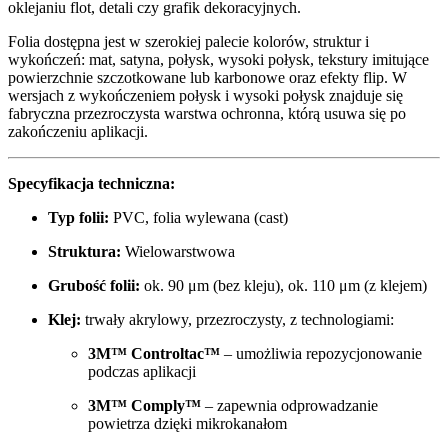
oklejaniu flot, detali czy grafik dekoracyjnych.
Folia dostępna jest w szerokiej palecie kolorów, struktur i
wykończeń: mat, satyna, połysk, wysoki połysk, tekstury imitujące
powierzchnie szczotkowane lub karbonowe oraz efekty flip. W
wersjach z wykończeniem połysk i wysoki połysk znajduje się
fabryczna przezroczysta warstwa ochronna, którą usuwa się po
zakończeniu aplikacji.
Specyfikacja techniczna:
Typ folii:
PVC, folia wylewana (cast)
Struktura:
Wielowarstwowa
Grubość folii:
ok. 90 μm (bez kleju), ok. 110 μm (z klejem)
Klej:
trwały akrylowy, przezroczysty, z technologiami:
3M™ Controltac™
– umożliwia repozycjonowanie
podczas aplikacji
3M™ Comply™
– zapewnia odprowadzanie
powietrza dzięki mikrokanałom