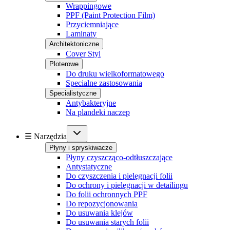
Wrappingowe
PPF (Paint Protection Film)
Przyciemniające
Laminaty
Architektoniczne
Cover Styl
Ploterowe
Do druku wielkoformatowego
Specialne zastosowania
Specialistyczne
Antybakteryjne
Na plandeki naczep
☰ Narzędzia
Płyny i spryskiwacze
Płyny czyszcząco-odtłuszczające
Antystatyczne
Do czyszczenia i pielęgnacji folii
Do ochrony i pielęgnacji w detailingu
Do folii ochronnych PPF
Do repozycjonowania
Do usuwania klejów
Do usuwania starych folii