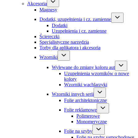
Akcesoria
Magnesy
Dodatki, uzupełnienia i cz. zamienne
Dodatki
Uzupełnienia i cz. zamienne
Ściereczki
Specjalistyczne narzędzia
Torby dla aplikatora i akcesoria
Wzorniki
Wylewane do zmiany koloru aut
Uzupełnienia wzorników o nowe
kolory
Wzorniki wachlarzyki
Wzorniki innych serii
Folie architektoniczne
Folie reklamowe
Polimerowe
Monomeryczne
Folie na szyby
Folie na szyby samochodowe