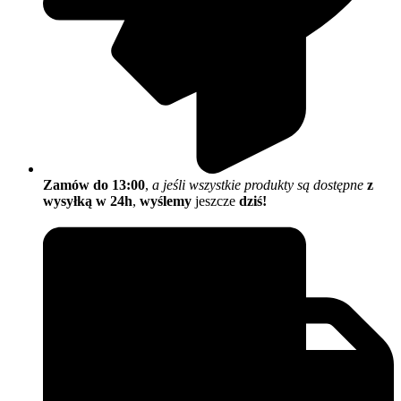
Zamów do 13:00
,
a jeśli wszystkie produkty są dostępne
z
wysyłką w 24h
,
wyślemy
jeszcze
dziś!