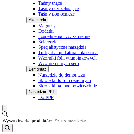
Taśmy tnące
Taśmy uszczelniające
Taśmy pomocnicze
Akcesoria
Magnesy
Dodatki
uzupełnienia i cz. zamienne
Ściereczki
Specjalistyczne narzędzia
Torby dla aplikatora i akcesoria
Wzorniki folii wrappingowych
Wzorniki innych serii
Demontaż
Narzędzia do demontażu
Skrobaki do folii okiennych
Skrobaki na inne powierzchnie
Narzędzia PPF
Do PPF
Wyszukiwarka produktów