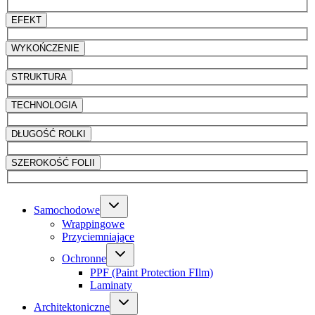
EFEKT
WYKOŃCZENIE
STRUKTURA
TECHNOLOGIA
DŁUGOŚĆ ROLKI
SZEROKOŚĆ FOLII
Samochodowe
Wrappingowe
Przyciemniające
Ochronne
PPF (Paint Protection FIlm)
Laminaty
Architektoniczne