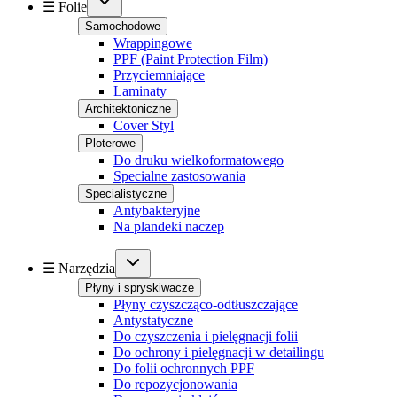
☰ Folie
Samochodowe
Wrappingowe
PPF (Paint Protection Film)
Przyciemniające
Laminaty
Architektoniczne
Cover Styl
Ploterowe
Do druku wielkoformatowego
Specialne zastosowania
Specialistyczne
Antybakteryjne
Na plandeki naczep
☰ Narzędzia
Płyny i spryskiwacze
Płyny czyszcząco-odtłuszczające
Antystatyczne
Do czyszczenia i pielęgnacji folii
Do ochrony i pielęgnacji w detailingu
Do folii ochronnych PPF
Do repozycjonowania