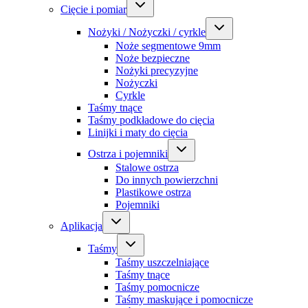
Cięcie i pomiar
Nożyki / Nożyczki / cyrkle
Noże segmentowe 9mm
Noże bezpieczne
Nożyki precyzyjne
Nożyczki
Cyrkle
Taśmy tnące
Taśmy podkładowe do cięcia
Linijki i maty do cięcia
Ostrza i pojemniki
Stalowe ostrza
Do innych powierzchni
Plastikowe ostrza
Pojemniki
Aplikacja
Taśmy
Taśmy uszczelniające
Taśmy tnące
Taśmy pomocnicze
Taśmy maskujące i pomocnicze