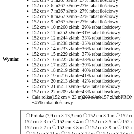
152 cm × 5 m
267 zł/mb
−27% rabat ilościowy
152 cm × 6 m
267 zł/mb
−27% rabat ilościowy
152 cm × 7 m
267 zł/mb
−27% rabat ilościowy
152 cm × 8 m
267 zł/mb
−27% rabat ilościowy
152 cm × 9 m
267 zł/mb
−27% rabat ilościowy
152 cm × 10 m
260 zł/mb
−29% rabat ilościowy
152 cm × 11 m
252 zł/mb
−31% rabat ilościowy
152 cm × 12 m
244 zł/mb
−33% rabat ilościowy
152 cm × 13 m
238 zł/mb
−35% rabat ilościowy
152 cm × 14 m
233 zł/mb
−36% rabat ilościowy
152 cm × 15 m
229 zł/mb
−37% rabat ilościowy
Wymiar
152 cm × 16 m
225 zł/mb
−38% rabat ilościowy
152 cm × 17 m
222 zł/mb
−39% rabat ilościowy
152 cm × 18 m
219 zł/mb
−40% rabat ilościowy
152 cm × 19 m
216 zł/mb
−41% rabat ilościowy
152 cm × 20 m
213 zł/mb
−42% rabat ilościowy
152 cm × 21 m
211 zł/mb
−42% rabat ilościowy
152 cm × 22 m
209 zł/mb
−43% rabat ilościowy
Cała rolka
(152 cm × 23 m)
200 zł/mb
157 zł/mb
PROM
−45% rabat ilościowy
Próbka (7,9 cm × 13,3 cm)
152 cm × 1 m
152 cm
152 cm × 3 m
152 cm × 4 m
152 cm × 5 m
152 c
152 cm × 7 m
152 cm × 8 m
152 cm × 9 m
152 c
152 cm × 11 m
152 cm × 12 m
152 cm × 13 m