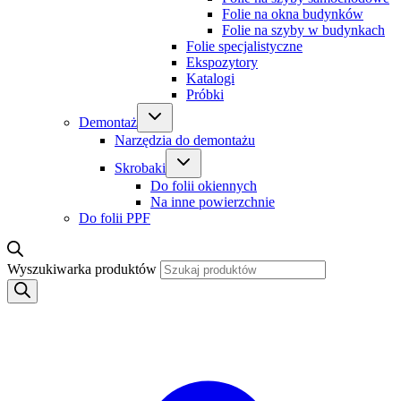
Folie na okna budynków
Folie na szyby w budynkach
Folie specjalistyczne
Ekspozytory
Katalogi
Próbki
Demontaż
Narzędzia do demontażu
Skrobaki
Do folii okiennych
Na inne powierzchnie
Do folii PPF
Wyszukiwarka produktów