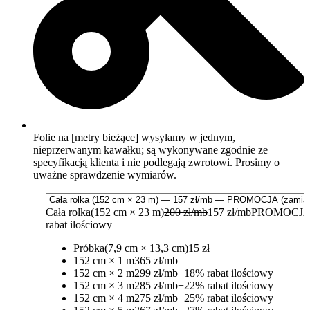
Folie na [metry bieżące] wysyłamy w jednym,
nieprzerwanym kawałku; są wykonywane zgodnie ze
specyfikacją klienta i nie podlegają zwrotowi. Prosimy o
uważne sprawdzenie wymiarów.
Cała rolka
(152 cm × 23 m)
200 zł/mb
157 zł/mb
PROMOCJA
rabat ilościowy
Próbka
(7,9 cm × 13,3 cm)
15 zł
152 cm × 1 m
365 zł/mb
152 cm × 2 m
299 zł/mb
−18% rabat ilościowy
152 cm × 3 m
285 zł/mb
−22% rabat ilościowy
152 cm × 4 m
275 zł/mb
−25% rabat ilościowy