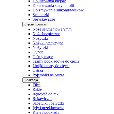
Do usuwania klejów
Do usuwania starych folii
Do zmywania silikonu/wosków
Ściereczki
Spryskiwacze
Cięcie i pomiar
Noże segmentowe 9mm
Noże bezpieczne
Nożyczki
Nożyki precyzyjne
Nożyczki
Cyrkle
Taśmy tnące
Taśmy podkładowe do cięcia
Linijki i maty do cięcia
Ostrza
Pojemniki na ostrza
Aplikacja
Filce
Rakle
Rękojeść do rakli
Rękawiczki
Szpatułki i patyczki
Igły i przekłuwacze
Kleje i podkłady