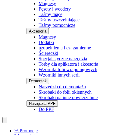
Magnesy
Pęsety i weedery
Taśmy tnące
Taśmy uszczelniające
Taśmy pomocnicze
Akcesoria
Magnesy
Dodatki
uzupełnienia i cz. zamienne
Ściereczki
Specjalistyczne narzędzia
Torby dla aplikatora i akcesoria
Wzorniki folii wrappingowych
Wzorniki innych serii
Demontaż
Narzędzia do demontażu
Skrobaki do folii okiennych
Skrobaki na inne powierzchnie
Narzędzia PPF
Do PPF
% Promocje