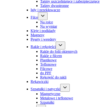
Taśmy uszczelniające i zabezpieczające
Taśmy dwustronne
Igły i przekłuwacze
Filce
Na rolce
Na wymiar
Kleje i podkłady
Magnesy
Pęsety i weedery
Rakle i rękojeści
Rakle do folii okiennych
Rakle z filcem
Plastikowe
Teflonowe
Filcowe
do PPF
Rękojeść do rakli
Rękawiczki
Szpatułki i patyczki
Magnetyczne
Metalowe i teflonowe
Szpatułki