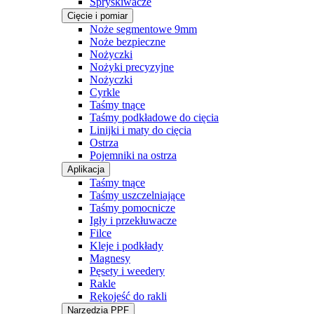
Spryskiwacze
Cięcie i pomiar
Noże segmentowe 9mm
Noże bezpieczne
Nożyczki
Nożyki precyzyjne
Nożyczki
Cyrkle
Taśmy tnące
Taśmy podkładowe do cięcia
Linijki i maty do cięcia
Ostrza
Pojemniki na ostrza
Aplikacja
Taśmy tnące
Taśmy uszczelniające
Taśmy pomocnicze
Igły i przekłuwacze
Filce
Kleje i podkłady
Magnesy
Pęsety i weedery
Rakle
Rękojeść do rakli
Narzędzia PPF