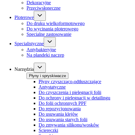
Dekoracyjne
Przeciwsłoneczne
Ploterowe
Do druku wielkoformotowego
Do wycinania ploterowego
Specialne zastosowanie
Specialistyczne
Antybakteryjne
Na plandeki naczep
Narzędzia
Płyny i spryskiwacze
Płyny czyszcząco-odtłuszczające
Antystatyczne
Do czyszczenia i pielęgnacji folii
Do ochrony i pielęgnacji w detailingu
Do folii ochronnych PPF
Do repozycjonowania
Do usuwania klejów
Do usuwania starych folii
Do zmywania silikonu/wosków
Ściereczki