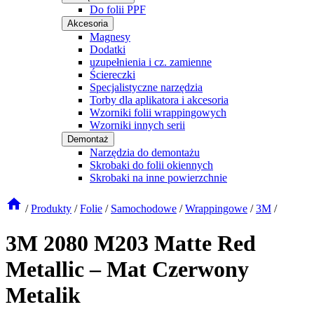
Do folii PPF
Akcesoria
Magnesy
Dodatki
uzupełnienia i cz. zamienne
Ściereczki
Specjalistyczne narzędzia
Torby dla aplikatora i akcesoria
Wzorniki folii wrappingowych
Wzorniki innych serii
Demontaż
Narzędzia do demontażu
Skrobaki do folii okiennych
Skrobaki na inne powierzchnie
/
Produkty
/
Folie
/
Samochodowe
/
Wrappingowe
/
3M
/
3M 2080 M203 Matte Red
Metallic – Mat Czerwony
Metalik