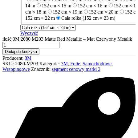
14 m
152 cm × 15 m
152 cm × 16 m
152 cm × 1
cm × 18 m
152 cm × 19 m
152 cm × 20 m
152 c
152 cm × 22 m
Cała rolka (152 cm × 23 m)
Wyczyść
ilość 3M 2080 M203 Matte Red Metallic – Mat Czerwony Metalik
Dodaj do koszyka
Producent:
3M
SKU:
2080-M203
Kategorie:
3M
,
Folie
,
Samochodowe
,
Wrappingowe
Znacznik:
segment cenowy marki 2