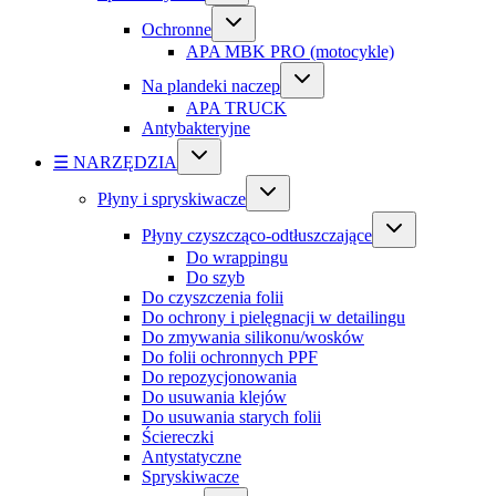
Ochronne
APA MBK PRO (motocykle)
Na plandeki naczep
APA TRUCK
Antybakteryjne
☰ NARZĘDZIA
Płyny i spryskiwacze
Płyny czyszcząco-odtłuszczające
Do wrappingu
Do szyb
Do czyszczenia folii
Do ochrony i pielęgnacji w detailingu
Do zmywania silikonu/wosków
Do folii ochronnych PPF
Do repozycjonowania
Do usuwania klejów
Do usuwania starych folii
Ściereczki
Antystatyczne
Spryskiwacze