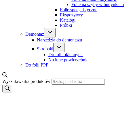
Folie na szyby w budynkach
Folie specjalistyczne
Ekspozytory
Katalogi
Próbki
Demontaż
Narzędzia do demontażu
Skrobaki
Do folii okiennych
Na inne powierzchnie
Do folii PPF
Wyszukiwarka produktów