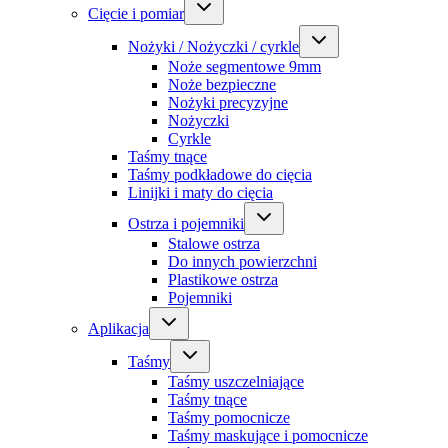
Cięcie i pomiar
Nożyki / Nożyczki / cyrkle
Noże segmentowe 9mm
Noże bezpieczne
Nożyki precyzyjne
Nożyczki
Cyrkle
Taśmy tnące
Taśmy podkładowe do cięcia
Linijki i maty do cięcia
Ostrza i pojemniki
Stalowe ostrza
Do innych powierzchni
Plastikowe ostrza
Pojemniki
Aplikacja
Taśmy
Taśmy uszczelniające
Taśmy tnące
Taśmy pomocnicze
Taśmy maskujące i pomocnicze