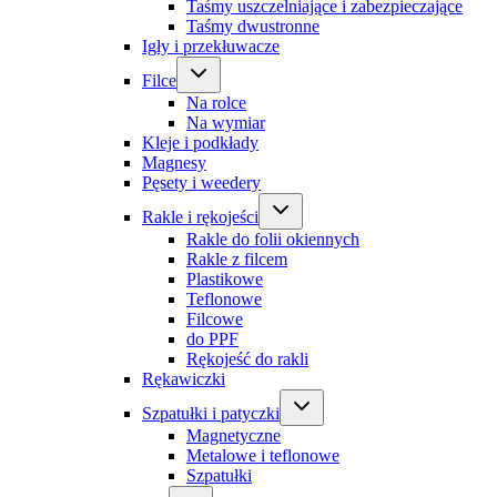
Taśmy uszczelniające i zabezpieczające
Taśmy dwustronne
Igły i przekłuwacze
Filce
Na rolce
Na wymiar
Kleje i podkłady
Magnesy
Pęsety i weedery
Rakle i rękojeści
Rakle do folii okiennych
Rakle z filcem
Plastikowe
Teflonowe
Filcowe
do PPF
Rękojeść do rakli
Rękawiczki
Szpatułki i patyczki
Magnetyczne
Metalowe i teflonowe
Szpatułki