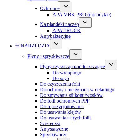
Ochronne
APA MBK PRO (motocykle)
Na plandeki naczep
APA TRUCK
Antybakteryjne
☰ NARZĘDZIA
Płyny i spryskiwacze
Płyny czyszcząco-odtłuszczające
Do wrappingu
Do szyb
Do czyszczenia folii
Do ochrony i pielęgnacji w detailingu
Do zmywania silikonu/wosków
Do folii ochronnych PPF
Do repozycjonowania
Do usuwania klejów
Do usuwania starych folii
Ściereczki
Antystatyczne
Spryskiwacze