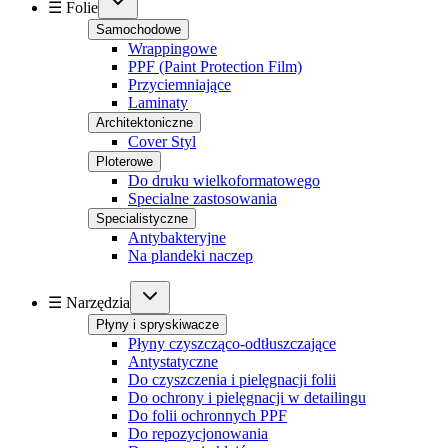
☰ Folie
Samochodowe
Wrappingowe
PPF (Paint Protection Film)
Przyciemniające
Laminaty
Architektoniczne
Cover Styl
Ploterowe
Do druku wielkoformatowego
Specialne zastosowania
Specialistyczne
Antybakteryjne
Na plandeki naczep
☰ Narzędzia
Płyny i spryskiwacze
Płyny czyszcząco-odtłuszczające
Antystatyczne
Do czyszczenia i pielęgnacji folii
Do ochrony i pielęgnacji w detailingu
Do folii ochronnych PPF
Do repozycjonowania