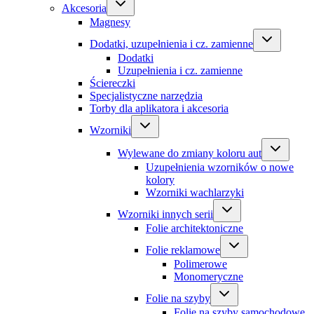
Akcesoria
Magnesy
Dodatki, uzupełnienia i cz. zamienne
Dodatki
Uzupełnienia i cz. zamienne
Ściereczki
Specjalistyczne narzędzia
Torby dla aplikatora i akcesoria
Wzorniki
Wylewane do zmiany koloru aut
Uzupełnienia wzorników o nowe
kolory
Wzorniki wachlarzyki
Wzorniki innych serii
Folie architektoniczne
Folie reklamowe
Polimerowe
Monomeryczne
Folie na szyby
Folie na szyby samochodowe