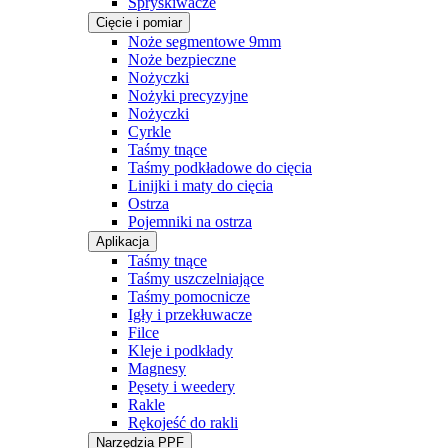
Spryskiwacze
Cięcie i pomiar
Noże segmentowe 9mm
Noże bezpieczne
Nożyczki
Nożyki precyzyjne
Nożyczki
Cyrkle
Taśmy tnące
Taśmy podkładowe do cięcia
Linijki i maty do cięcia
Ostrza
Pojemniki na ostrza
Aplikacja
Taśmy tnące
Taśmy uszczelniające
Taśmy pomocnicze
Igły i przekłuwacze
Filce
Kleje i podkłady
Magnesy
Pęsety i weedery
Rakle
Rękojeść do rakli
Narzędzia PPF