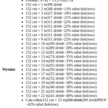
Próbka
(7,9 cm × 13,3 cm)
15 zł
152 cm × 1 m
399 zł/mb
152 cm × 2 m
348 zł/mb
−13% rabat ilościowy
152 cm × 3 m
327 zł/mb
−18% rabat ilościowy
152 cm × 4 m
317 zł/mb
−21% rabat ilościowy
152 cm × 5 m
311 zł/mb
−22% rabat ilościowy
152 cm × 6 m
311 zł/mb
−22% rabat ilościowy
152 cm × 7 m
311 zł/mb
−22% rabat ilościowy
152 cm × 8 m
311 zł/mb
−22% rabat ilościowy
152 cm × 9 m
311 zł/mb
−22% rabat ilościowy
152 cm × 10 m
299 zł/mb
−25% rabat ilościowy
152 cm × 11 m
289 zł/mb
−28% rabat ilościowy
152 cm × 12 m
281 zł/mb
−30% rabat ilościowy
152 cm × 13 m
274 zł/mb
−31% rabat ilościowy
152 cm × 14 m
269 zł/mb
−33% rabat ilościowy
152 cm × 15 m
263 zł/mb
−34% rabat ilościowy
Wymiar
152 cm × 16 m
259 zł/mb
−35% rabat ilościowy
152 cm × 17 m
255 zł/mb
−36% rabat ilościowy
152 cm × 18 m
252 zł/mb
−37% rabat ilościowy
152 cm × 19 m
249 zł/mb
−38% rabat ilościowy
152 cm × 20 m
246 zł/mb
−38% rabat ilościowy
152 cm × 21 m
243 zł/mb
−39% rabat ilościowy
152 cm × 22 m
241 zł/mb
−40% rabat ilościowy
Cała rolka
(152 cm × 23 m)
230 zł/mb
200 zł/mb
PROM
−42% rabat ilościowy