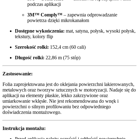
podczas aplikacji
3M™ Comply™
– zapewnia odprowadzanie
powietrza dzięki mikrokanałom
Dostępne wykończenia:
mat, satyna, połysk, wysoki połysk,
tekstury, kolory flip
Szerokość rolki:
152,4 cm (60 cali)
Długość rolki:
22,86 m (75 stóp)
Zastosowanie:
Folia zaprojektowana jest do oklejania powierzchni lakierowanych,
metalowych oraz tworzyw sztucznych w motoryzacji. Nadaje się do
aplikacji na elementy płaskie, lekko zakrzywione oraz
umiarkowanie wklęsłe. Nie jest rekomendowana do wnęk i
powierzchni o silnym profilowaniu bez odpowiedniego
doświadczenia montażowego.
Instrukcja montażu:
Przed aplikacją należy oczyścić i odtłuścić powierzchnię