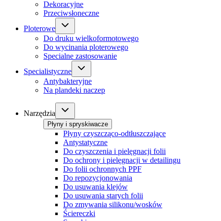
Dekoracyjne
Przeciwsłoneczne
Ploterowe
Do druku wielkoformotowego
Do wycinania ploterowego
Specialne zastosowanie
Specialistyczne
Antybakteryjne
Na plandeki naczep
Narzędzia
Płyny i spryskiwacze
Płyny czyszcząco-odtłuszczające
Antystatyczne
Do czyszczenia i pielęgnacji folii
Do ochrony i pielęgnacji w detailingu
Do folii ochronnych PPF
Do repozycjonowania
Do usuwania klejów
Do usuwania starych folii
Do zmywania silikonu/wosków
Ściereczki