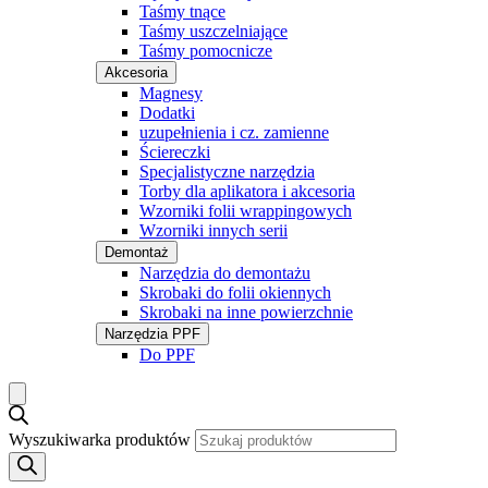
Taśmy tnące
Taśmy uszczelniające
Taśmy pomocnicze
Akcesoria
Magnesy
Dodatki
uzupełnienia i cz. zamienne
Ściereczki
Specjalistyczne narzędzia
Torby dla aplikatora i akcesoria
Wzorniki folii wrappingowych
Wzorniki innych serii
Demontaż
Narzędzia do demontażu
Skrobaki do folii okiennych
Skrobaki na inne powierzchnie
Narzędzia PPF
Do PPF
Wyszukiwarka produktów