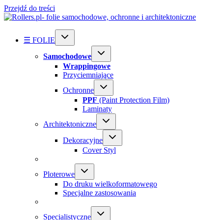
Przejdź do treści
☰ FOLIE
Samochodowe
Wrappingowe
Przyciemniające
Ochronne
PPF
(Paint Protection Film)
Laminaty
Architektoniczne
Dekoracyjne
Cover Styl
Ploterowe
Do druku wielkoformatowego
Specjalne zastosowania
Specialistyczne