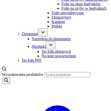
Folie na okna budynków
Folie na szyby w budynkach
Folie specjalistyczne
Ekspozytory
Katalogi
Próbki
Demontaż
Narzędzia do demontażu
Skrobaki
Do folii okiennych
Na inne powierzchnie
Do folii PPF
Wyszukiwarka produktów