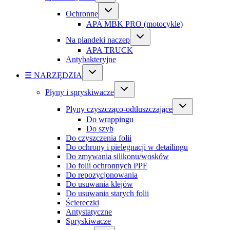
Ochronne
APA MBK PRO (motocykle)
Na plandeki naczep
APA TRUCK
Antybakteryjne
☰ NARZĘDZIA
Płyny i spryskiwacze
Płyny czyszcząco-odtłuszczające
Do wrappingu
Do szyb
Do czyszczenia folii
Do ochrony i pielęgnacji w detailingu
Do zmywania silikonu/wosków
Do folii ochronnych PPF
Do repozycjonowania
Do usuwania klejów
Do usuwania starych folii
Ściereczki
Antystatyczne
Spryskiwacze