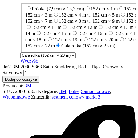
Próbka (7,9 cm × 13,3 cm)
152 cm × 1 m
152 cm
152 cm × 3 m
152 cm × 4 m
152 cm × 5 m
152 c
152 cm × 7 m
152 cm × 8 m
152 cm × 9 m
152 c
152 cm × 11 m
152 cm × 12 m
152 cm × 13 m
14 m
152 cm × 15 m
152 cm × 16 m
152 cm × 1
cm × 18 m
152 cm × 19 m
152 cm × 20 m
152 c
152 cm × 22 m
Cała rolka (152 cm × 23 m)
Wyczyść
ilość 3M 2080 S363 Satin Smoldering Red – Tląca Czerwony
Satynowy
Dodaj do koszyka
Producent:
3M
SKU:
2080-S363
Kategorie:
3M
,
Folie
,
Samochodowe
,
Wrappingowe
Znacznik:
segment cenowy marki 3