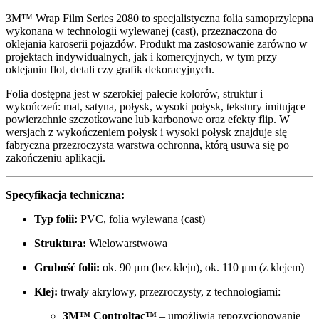
3M™ Wrap Film Series 2080 to specjalistyczna folia samoprzylepna
wykonana w technologii wylewanej (cast), przeznaczona do
oklejania karoserii pojazdów. Produkt ma zastosowanie zarówno w
projektach indywidualnych, jak i komercyjnych, w tym przy
oklejaniu flot, detali czy grafik dekoracyjnych.
Folia dostępna jest w szerokiej palecie kolorów, struktur i
wykończeń: mat, satyna, połysk, wysoki połysk, tekstury imitujące
powierzchnie szczotkowane lub karbonowe oraz efekty flip. W
wersjach z wykończeniem połysk i wysoki połysk znajduje się
fabryczna przezroczysta warstwa ochronna, którą usuwa się po
zakończeniu aplikacji.
Specyfikacja techniczna:
Typ folii:
PVC, folia wylewana (cast)
Struktura:
Wielowarstwowa
Grubość folii:
ok. 90 μm (bez kleju), ok. 110 μm (z klejem)
Klej:
trwały akrylowy, przezroczysty, z technologiami:
3M™ Controltac™
– umożliwia repozycjonowanie