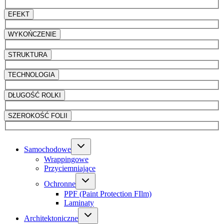
EFEKT
WYKOŃCZENIE
STRUKTURA
TECHNOLOGIA
DŁUGOŚĆ ROLKI
SZEROKOŚĆ FOLII
Samochodowe
Wrappingowe
Przyciemniające
Ochronne
PPF (Paint Protection FIlm)
Laminaty
Architektoniczne