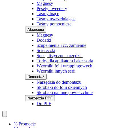
Magnesy
Pęsety i weedery
Taśmy tnące
Taśmy uszczelniające
Taśmy pomocnicze
Akcesoria
Magnesy
Dodatki
uzupełnienia i cz. zamienne
Ściereczki
Specjalistyczne narzędzia
Torby dla aplikatora i akcesoria
Wzorniki folii wrappingowych
Wzorniki innych serii
Demontaż
Narzędzia do demontażu
Skrobaki do folii okiennych
Skrobaki na inne powierzchnie
Narzędzia PPF
Do PPF
% Promocje