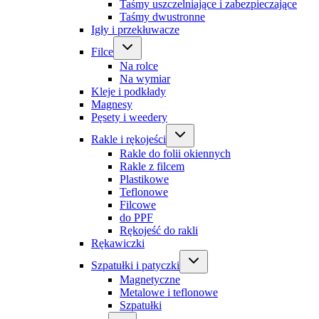
Taśmy uszczelniające i zabezpieczające
Taśmy dwustronne
Igły i przekłuwacze
Filce
Na rolce
Na wymiar
Kleje i podkłady
Magnesy
Pęsety i weedery
Rakle i rękojeści
Rakle do folii okiennych
Rakle z filcem
Plastikowe
Teflonowe
Filcowe
do PPF
Rękojeść do rakli
Rękawiczki
Szpatułki i patyczki
Magnetyczne
Metalowe i teflonowe
Szpatułki