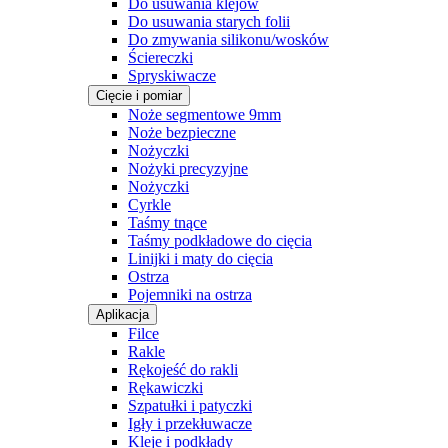
Do usuwania klejów
Do usuwania starych folii
Do zmywania silikonu/wosków
Ściereczki
Spryskiwacze
Cięcie i pomiar
Noże segmentowe 9mm
Noże bezpieczne
Nożyczki
Nożyki precyzyjne
Nożyczki
Cyrkle
Taśmy tnące
Taśmy podkładowe do cięcia
Linijki i maty do cięcia
Ostrza
Pojemniki na ostrza
Aplikacja
Filce
Rakle
Rękojeść do rakli
Rękawiczki
Szpatułki i patyczki
Igły i przekłuwacze
Kleje i podkłady