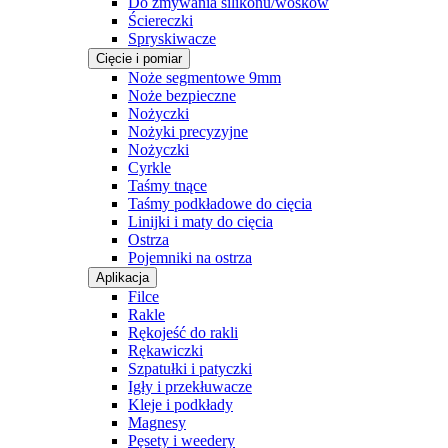
Do zmywania silikonu/wosków
Ściereczki
Spryskiwacze
Cięcie i pomiar
Noże segmentowe 9mm
Noże bezpieczne
Nożyczki
Nożyki precyzyjne
Nożyczki
Cyrkle
Taśmy tnące
Taśmy podkładowe do cięcia
Linijki i maty do cięcia
Ostrza
Pojemniki na ostrza
Aplikacja
Filce
Rakle
Rękojeść do rakli
Rękawiczki
Szpatułki i patyczki
Igły i przekłuwacze
Kleje i podkłady
Magnesy
Pęsety i weedery