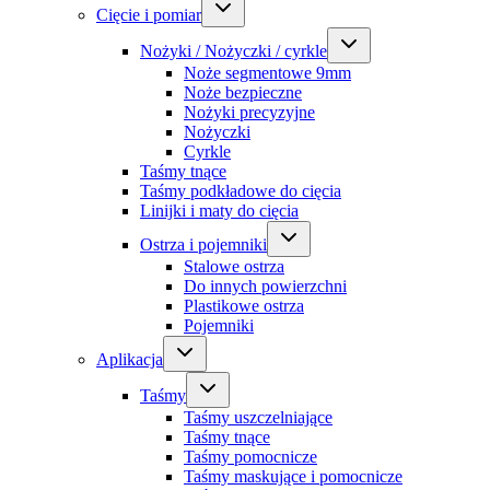
Cięcie i pomiar
Nożyki / Nożyczki / cyrkle
Noże segmentowe 9mm
Noże bezpieczne
Nożyki precyzyjne
Nożyczki
Cyrkle
Taśmy tnące
Taśmy podkładowe do cięcia
Linijki i maty do cięcia
Ostrza i pojemniki
Stalowe ostrza
Do innych powierzchni
Plastikowe ostrza
Pojemniki
Aplikacja
Taśmy
Taśmy uszczelniające
Taśmy tnące
Taśmy pomocnicze
Taśmy maskujące i pomocnicze