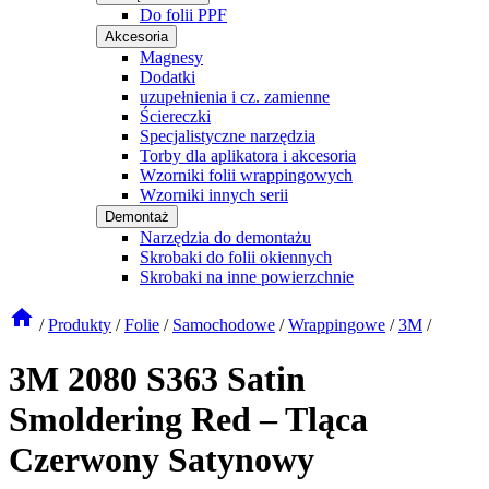
Do folii PPF
Akcesoria
Magnesy
Dodatki
uzupełnienia i cz. zamienne
Ściereczki
Specjalistyczne narzędzia
Torby dla aplikatora i akcesoria
Wzorniki folii wrappingowych
Wzorniki innych serii
Demontaż
Narzędzia do demontażu
Skrobaki do folii okiennych
Skrobaki na inne powierzchnie
/
Produkty
/
Folie
/
Samochodowe
/
Wrappingowe
/
3M
/
3M 2080 S363 Satin
Smoldering Red – Tląca
Czerwony Satynowy