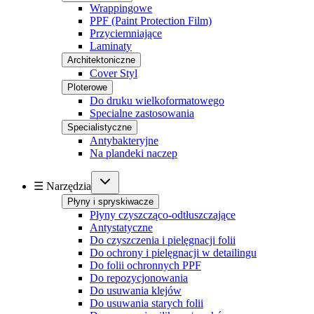
Wrappingowe
PPF (Paint Protection Film)
Przyciemniające
Laminaty
Architektoniczne
Cover Styl
Ploterowe
Do druku wielkoformatowego
Specialne zastosowania
Specialistyczne
Antybakteryjne
Na plandeki naczep
☰ Narzędzia
Płyny i spryskiwacze
Płyny czyszcząco-odtłuszczające
Antystatyczne
Do czyszczenia i pielęgnacji folii
Do ochrony i pielęgnacji w detailingu
Do folii ochronnych PPF
Do repozycjonowania
Do usuwania klejów
Do usuwania starych folii