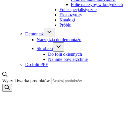
Folie na szyby w budynkach
Folie specjalistyczne
Ekspozytory
Katalogi
Próbki
Demontaż
Narzędzia do demontażu
Skrobaki
Do folii okiennych
Na inne powierzchnie
Do folii PPF
Wyszukiwarka produktów