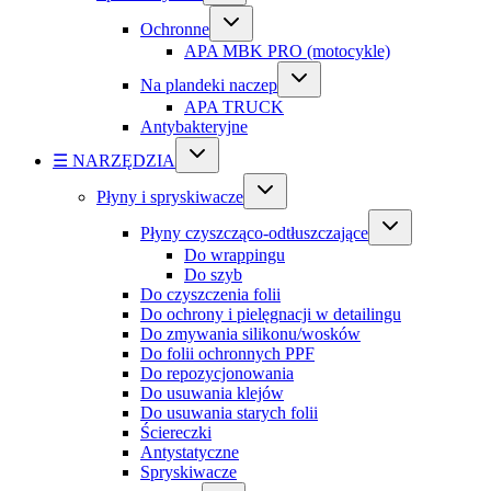
Ochronne
APA MBK PRO (motocykle)
Na plandeki naczep
APA TRUCK
Antybakteryjne
☰ NARZĘDZIA
Płyny i spryskiwacze
Płyny czyszcząco-odtłuszczające
Do wrappingu
Do szyb
Do czyszczenia folii
Do ochrony i pielęgnacji w detailingu
Do zmywania silikonu/wosków
Do folii ochronnych PPF
Do repozycjonowania
Do usuwania klejów
Do usuwania starych folii
Ściereczki
Antystatyczne
Spryskiwacze