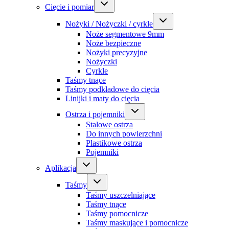
Cięcie i pomiar
Nożyki / Nożyczki / cyrkle
Noże segmentowe 9mm
Noże bezpieczne
Nożyki precyzyjne
Nożyczki
Cyrkle
Taśmy tnące
Taśmy podkładowe do cięcia
Linijki i maty do cięcia
Ostrza i pojemniki
Stalowe ostrza
Do innych powierzchni
Plastikowe ostrza
Pojemniki
Aplikacja
Taśmy
Taśmy uszczelniające
Taśmy tnące
Taśmy pomocnicze
Taśmy maskujące i pomocnicze