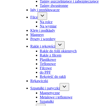
Taśmy uszczelniające i zabezpieczające
Taśmy dwustronne
Igły i przekłuwacze
Filce
Na rolce
Na wymiar
Kleje i podkłady
Magnesy
Pęsety i weedery
Rakle i rękojeści
Rakle do folii okiennych
Rakle z filcem
Plastikowe
Teflonowe
Filcowe
do PPF
Rękojeść do rakli
Rękawiczki
Szpatułki i patyczki
Magnetyczne
Metalowe i teflonowe
Szpatułki