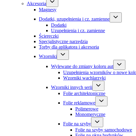
Akcesoria
Magnesy
Dodatki, uzupełnienia i cz. zamienne
Dodatki
Uzupełnienia i cz. zamienne
Ściereczki
Specjalistyczne narzędzia
Torby dla aplikatora i akcesoria
Wzorniki
Wylewane do zmiany koloru aut
Uzupełnienia wzorników o nowe kol
Wzorniki wachlarzyki
Wzorniki innych serii
Folie architektoniczne
Folie reklamowe
Polimerowe
Monomeryczne
Folie na szyby
Folie na szyby samochodowe
Folie na okna budynków