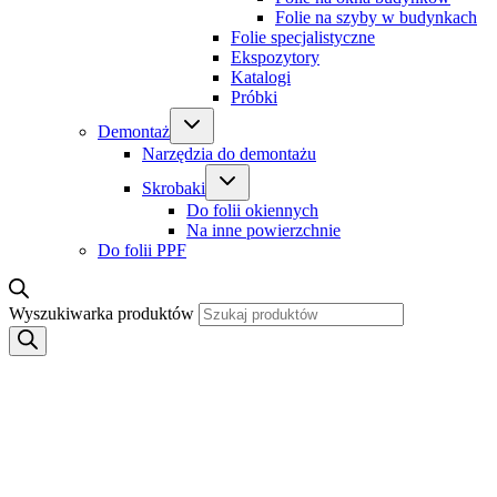
Folie na szyby w budynkach
Folie specjalistyczne
Ekspozytory
Katalogi
Próbki
Demontaż
Narzędzia do demontażu
Skrobaki
Do folii okiennych
Na inne powierzchnie
Do folii PPF
Wyszukiwarka produktów