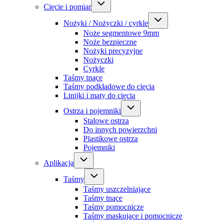
Cięcie i pomiar
Nożyki / Nożyczki / cyrkle
Noże segmentowe 9mm
Noże bezpieczne
Nożyki precyzyjne
Nożyczki
Cyrkle
Taśmy tnące
Taśmy podkładowe do cięcia
Linijki i maty do cięcia
Ostrza i pojemniki
Stalowe ostrza
Do innych powierzchni
Plastikowe ostrza
Pojemniki
Aplikacja
Taśmy
Taśmy uszczelniające
Taśmy tnące
Taśmy pomocnicze
Taśmy maskujące i pomocnicze