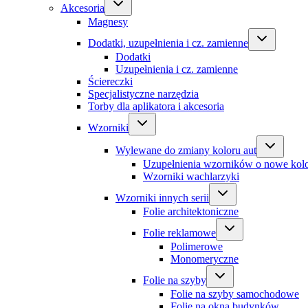
Akcesoria
Magnesy
Dodatki, uzupełnienia i cz. zamienne
Dodatki
Uzupełnienia i cz. zamienne
Ściereczki
Specjalistyczne narzędzia
Torby dla aplikatora i akcesoria
Wzorniki
Wylewane do zmiany koloru aut
Uzupełnienia wzorników o nowe kol
Wzorniki wachlarzyki
Wzorniki innych serii
Folie architektoniczne
Folie reklamowe
Polimerowe
Monomeryczne
Folie na szyby
Folie na szyby samochodowe
Folie na okna budynków