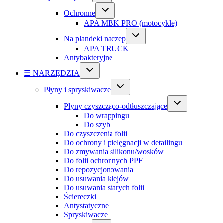
Ochronne
APA MBK PRO (motocykle)
Na plandeki naczep
APA TRUCK
Antybakteryjne
☰ NARZĘDZIA
Płyny i spryskiwacze
Płyny czyszcząco-odtłuszczające
Do wrappingu
Do szyb
Do czyszczenia folii
Do ochrony i pielęgnacji w detailingu
Do zmywania silikonu/wosków
Do folii ochronnych PPF
Do repozycjonowania
Do usuwania klejów
Do usuwania starych folii
Ściereczki
Antystatyczne
Spryskiwacze