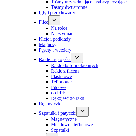
Taśmy uszczelniające i zabezpieczające
Taśmy dwustronne
Igły i przekłuwacze
Filce
Na rolce
Na wymiar
Kleje i podkłady
Magnesy
Pęsety i weedery
Rakle i rękojeści
Rakle do folii okiennych
Rakle z filcem
Plastikowe
Teflonowe
Filcowe
do PPF
Rękojeść do rakli
Rękawiczki
Szpatułki i patyczki
Magnetyczne
Metalowe i teflonowe
Szpatułki