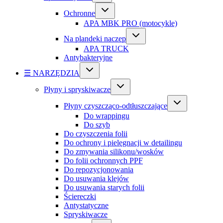
Ochronne
APA MBK PRO (motocykle)
Na plandeki naczep
APA TRUCK
Antybakteryjne
☰ NARZĘDZIA
Płyny i spryskiwacze
Płyny czyszcząco-odtłuszczające
Do wrappingu
Do szyb
Do czyszczenia folii
Do ochrony i pielęgnacji w detailingu
Do zmywania silikonu/wosków
Do folii ochronnych PPF
Do repozycjonowania
Do usuwania klejów
Do usuwania starych folii
Ściereczki
Antystatyczne
Spryskiwacze