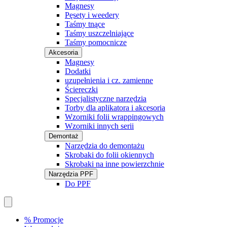
Magnesy
Pęsety i weedery
Taśmy tnące
Taśmy uszczelniające
Taśmy pomocnicze
Akcesoria
Magnesy
Dodatki
uzupełnienia i cz. zamienne
Ściereczki
Specjalistyczne narzędzia
Torby dla aplikatora i akcesoria
Wzorniki folii wrappingowych
Wzorniki innych serii
Demontaż
Narzędzia do demontażu
Skrobaki do folii okiennych
Skrobaki na inne powierzchnie
Narzędzia PPF
Do PPF
% Promocje