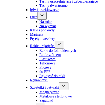
Taśmy uszczelniające i zabezpieczające
Taśmy dwustronne
Igły i przekłuwacze
Filce
Na rolce
Na wymiar
Kleje i podkłady
Magnesy
Pęsety i weedery
Rakle i rękojeści
Rakle do folii okiennych
Rakle z filcem
Plastikowe
Teflonowe
Filcowe
do PPF
Rękojeść do rakli
Rękawiczki
Szpatułki i patyczki
Magnetyczne
Metalowe i teflonowe
Szpatułki