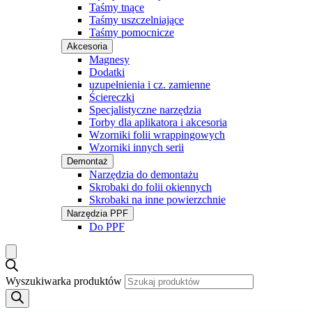
Taśmy tnące
Taśmy uszczelniające
Taśmy pomocnicze
Akcesoria
Magnesy
Dodatki
uzupełnienia i cz. zamienne
Ściereczki
Specjalistyczne narzędzia
Torby dla aplikatora i akcesoria
Wzorniki folii wrappingowych
Wzorniki innych serii
Demontaż
Narzędzia do demontażu
Skrobaki do folii okiennych
Skrobaki na inne powierzchnie
Narzędzia PPF
Do PPF
Wyszukiwarka produktów