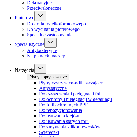
Dekoracyjne
Przeciwsłoneczne
Ploterowe
Do druku wielkoformotowego
Do wycinania ploterowego
Specialne zastosowanie
Specialistyczne
Antybakteryjne
Na plandeki naczep
Narzędzia
Płyny i spryskiwacze
Płyny czyszcząco-odtłuszczające
Antystatyczne
Do czyszczenia i pielęgnacji folii
Do ochrony i pielęgnacji w detailingu
Do folii ochronnych PPF
Do repozycjonowania
Do usuwania klejów
Do usuwania starych folii
Do zmywania silikonu/wosków
Ściereczki