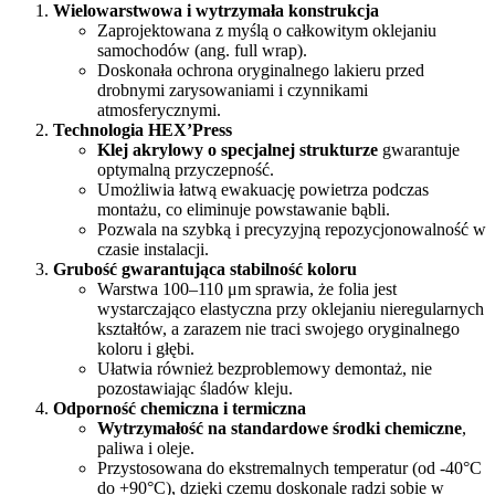
Wielowarstwowa i wytrzymała konstrukcja
Zaprojektowana z myślą o całkowitym oklejaniu
samochodów (ang. full wrap).
Doskonała ochrona oryginalnego lakieru przed
drobnymi zarysowaniami i czynnikami
atmosferycznymi.
Technologia HEX’Press
Klej akrylowy o specjalnej strukturze
gwarantuje
optymalną przyczepność.
Umożliwia łatwą ewakuację powietrza podczas
montażu, co eliminuje powstawanie bąbli.
Pozwala na szybką i precyzyjną repozycjonowalność w
czasie instalacji.
Grubość gwarantująca stabilność koloru
Warstwa 100–110 μm sprawia, że folia jest
wystarczająco elastyczna przy oklejaniu nieregularnych
kształtów, a zarazem nie traci swojego oryginalnego
koloru i głębi.
Ułatwia również bezproblemowy demontaż, nie
pozostawiając śladów kleju.
Odporność chemiczna i termiczna
Wytrzymałość na standardowe środki chemiczne
,
paliwa i oleje.
Przystosowana do ekstremalnych temperatur (od -40°C
do +90°C), dzięki czemu doskonale radzi sobie w