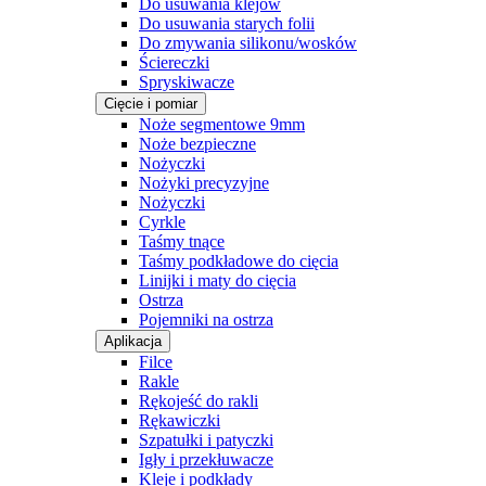
Do usuwania klejów
Do usuwania starych folii
Do zmywania silikonu/wosków
Ściereczki
Spryskiwacze
Cięcie i pomiar
Noże segmentowe 9mm
Noże bezpieczne
Nożyczki
Nożyki precyzyjne
Nożyczki
Cyrkle
Taśmy tnące
Taśmy podkładowe do cięcia
Linijki i maty do cięcia
Ostrza
Pojemniki na ostrza
Aplikacja
Filce
Rakle
Rękojeść do rakli
Rękawiczki
Szpatułki i patyczki
Igły i przekłuwacze
Kleje i podkłady