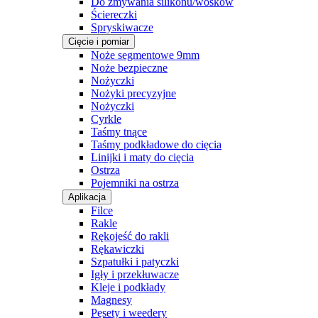
Do zmywania silikonu/wosków
Ściereczki
Spryskiwacze
Cięcie i pomiar
Noże segmentowe 9mm
Noże bezpieczne
Nożyczki
Nożyki precyzyjne
Nożyczki
Cyrkle
Taśmy tnące
Taśmy podkładowe do cięcia
Linijki i maty do cięcia
Ostrza
Pojemniki na ostrza
Aplikacja
Filce
Rakle
Rękojeść do rakli
Rękawiczki
Szpatułki i patyczki
Igły i przekłuwacze
Kleje i podkłady
Magnesy
Pęsety i weedery