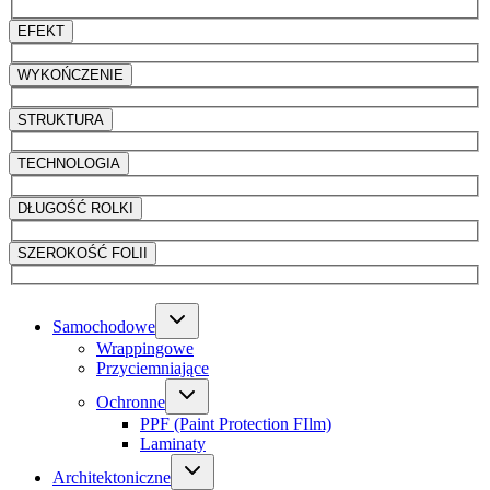
EFEKT
WYKOŃCZENIE
STRUKTURA
TECHNOLOGIA
DŁUGOŚĆ ROLKI
SZEROKOŚĆ FOLII
Samochodowe
Wrappingowe
Przyciemniające
Ochronne
PPF (Paint Protection FIlm)
Laminaty
Architektoniczne