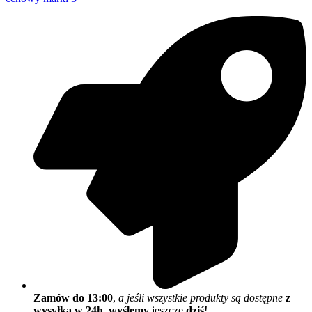
Zamów do 13:00
,
a jeśli wszystkie produkty są dostępne
z
wysyłką w 24h
,
wyślemy
jeszcze
dziś!