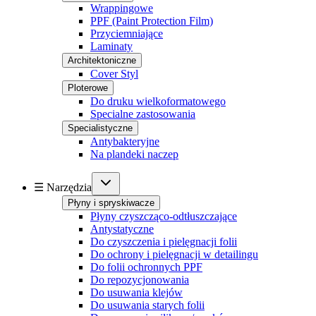
Wrappingowe
PPF (Paint Protection Film)
Przyciemniające
Laminaty
Architektoniczne
Cover Styl
Ploterowe
Do druku wielkoformatowego
Specialne zastosowania
Specialistyczne
Antybakteryjne
Na plandeki naczep
☰ Narzędzia
Płyny i spryskiwacze
Płyny czyszcząco-odtłuszczające
Antystatyczne
Do czyszczenia i pielęgnacji folii
Do ochrony i pielęgnacji w detailingu
Do folii ochronnych PPF
Do repozycjonowania
Do usuwania klejów
Do usuwania starych folii