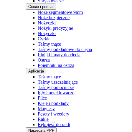
Spryskiwacze
Cięcie i pomiar
Noże segmentowe 9mm
Noże bezpieczne
Nożyczki
Nożyki precyzyjne
Nożyczki
Cyrkle
Taśmy tnące
Taśmy podkładowe do cięcia
Linijki i maty do cięcia
Ostrza
Pojemniki na ostrza
Aplikacja
Taśmy tnące
Taśmy uszczelniające
Taśmy pomocnicze
Igły i przekłuwacze
Filce
Kleje i podkłady
Magnesy
Pęsety i weedery
Rakle
Rękojeść do rakli
Narzędzia PPF