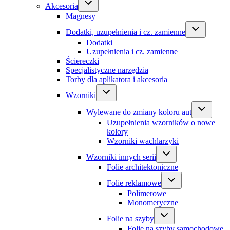
Akcesoria
Magnesy
Dodatki, uzupełnienia i cz. zamienne
Dodatki
Uzupełnienia i cz. zamienne
Ściereczki
Specjalistyczne narzędzia
Torby dla aplikatora i akcesoria
Wzorniki
Wylewane do zmiany koloru aut
Uzupełnienia wzorników o nowe
kolory
Wzorniki wachlarzyki
Wzorniki innych serii
Folie architektoniczne
Folie reklamowe
Polimerowe
Monomeryczne
Folie na szyby
Folie na szyby samochodowe