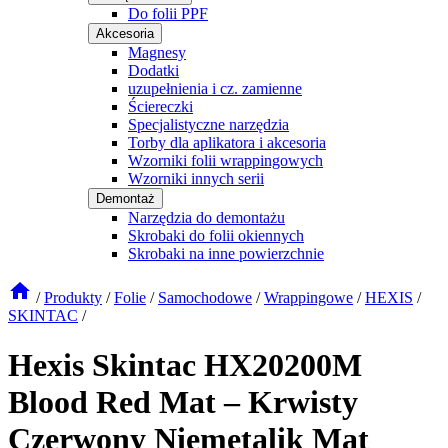
Do folii PPF
Akcesoria
Magnesy
Dodatki
uzupełnienia i cz. zamienne
Ściereczki
Specjalistyczne narzędzia
Torby dla aplikatora i akcesoria
Wzorniki folii wrappingowych
Wzorniki innych serii
Demontaż
Narzędzia do demontażu
Skrobaki do folii okiennych
Skrobaki na inne powierzchnie
/
Produkty
/
Folie
/
Samochodowe
/
Wrappingowe
/
HEXIS
/
SKINTAC
/
Hexis Skintac HX20200M
Blood Red Mat – Krwisty
Czerwony Niemetalik Mat