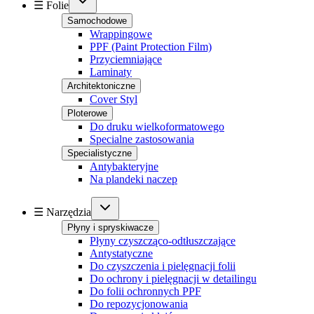
☰ Folie
Samochodowe
Wrappingowe
PPF (Paint Protection Film)
Przyciemniające
Laminaty
Architektoniczne
Cover Styl
Ploterowe
Do druku wielkoformatowego
Specialne zastosowania
Specialistyczne
Antybakteryjne
Na plandeki naczep
☰ Narzędzia
Płyny i spryskiwacze
Płyny czyszcząco-odtłuszczające
Antystatyczne
Do czyszczenia i pielęgnacji folii
Do ochrony i pielęgnacji w detailingu
Do folii ochronnych PPF
Do repozycjonowania