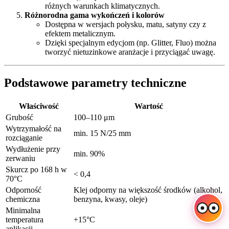
różnych warunkach klimatycznych.
Różnorodna gama wykończeń i kolorów
Dostępna w wersjach połysku, matu, satyny czy z
efektem metalicznym.
Dzięki specjalnym edycjom (np. Glitter, Fluo) można
tworzyć nietuzinkowe aranżacje i przyciągać uwagę.
Podstawowe parametry techniczne
Właściwość
Wartość
Grubość
100–110 μm
Wytrzymałość na
min. 15 N/25 mm
rozciąganie
Wydłużenie przy
min. 90%
zerwaniu
Skurcz po 168 h w
< 0,4
70°C
Odporność
Klej odporny na większość środków (alkohol,
chemiczna
benzyna, kwasy, oleje)
Minimalna
temperatura
+15°C
aplikacji