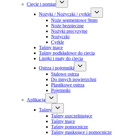
Cięcie i pomiar
Nożyki / Nożyczki / cyrkle
Noże segmentowe 9mm
Noże bezpieczne
Nożyki precyzyjne
Nożyczki
Cyrkle
Taśmy tnące
Taśmy podkładowe do cięcia
Linijki i maty do cięcia
Ostrza i pojemniki
Stalowe ostrza
Do innych powierzchni
Plastikowe ostrza
Pojemniki
Aplikacja
Taśmy
Taśmy uszczelniające
Taśmy tnące
Taśmy pomocnicze
Taśmy maskujące i pomocnicze