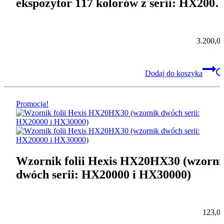
ekspozytor 117 kolorów z serii: HX2000
HX30000, HX45000, z podświetleniem,
katalogami i broszurami
3.200,0
Dodaj do koszyka
Promocja!
Wzornik folii Hexis HX20HX30 (wzorni
dwóch serii: HX20000 i HX30000)
123,0