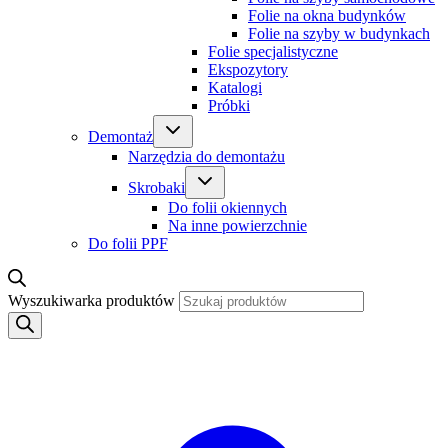
Folie na okna budynków
Folie na szyby w budynkach
Folie specjalistyczne
Ekspozytory
Katalogi
Próbki
Demontaż
Narzędzia do demontażu
Skrobaki
Do folii okiennych
Na inne powierzchnie
Do folii PPF
Wyszukiwarka produktów