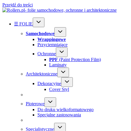
Przejdź do treści
☰ FOLIE
Samochodowe
Wrappingowe
Przyciemniające
Ochronne
PPF
(Paint Protection Film)
Laminaty
Architektoniczne
Dekoracyjne
Cover Styl
Ploterowe
Do druku wielkoformatowego
Specjalne zastosowania
Specialistyczne