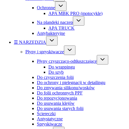
Ochronne
APA MBK PRO (motocykle)
Na plandeki naczep
APA TRUCK
Antybakteryjne
☰ NARZĘDZIA
Płyny i spryskiwacze
Płyny czyszcząco-odtłuszczające
Do wrappingu
Do szyb
Do czyszczenia folii
Do ochrony i pielęgnacji w detailingu
Do zmywania silikonu/wosków
Do folii ochronnych PPF
Do repozycjonowania
Do usuwania klejów
Do usuwania starych folii
Ściereczki
Antystatyczne
Spryskiwacze