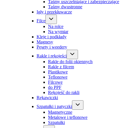
Taśmy uszczelniające i zabezpieczające
Taśmy dwustronne
Igły i przekłuwacze
Filce
Na rolce
Na wymiar
Kleje i podkłady
Magnesy
Pęsety i weedery
Rakle i rękojeści
Rakle do folii okiennych
Rakle z filcem
Plastikowe
Teflonowe
Filcowe
do PPF
Rękojeść do rakli
Rękawiczki
Szpatułki i patyczki
Magnetyczne
Metalowe i teflonowe
Szpatułki