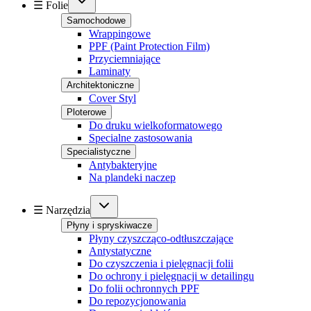
☰ Folie
Samochodowe
Wrappingowe
PPF (Paint Protection Film)
Przyciemniające
Laminaty
Architektoniczne
Cover Styl
Ploterowe
Do druku wielkoformatowego
Specialne zastosowania
Specialistyczne
Antybakteryjne
Na plandeki naczep
☰ Narzędzia
Płyny i spryskiwacze
Płyny czyszcząco-odtłuszczające
Antystatyczne
Do czyszczenia i pielęgnacji folii
Do ochrony i pielęgnacji w detailingu
Do folii ochronnych PPF
Do repozycjonowania