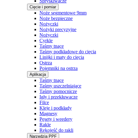
Spryskiwacze
Cięcie i pomiar
Noże segmentowe 9mm
Noże bezpieczne
Nożyczki
Nożyki precyzyjne
Nożyczki
Cyrkle
Taśmy tnące
Taśmy podkładowe do cięcia
Linijki i maty do cięcia
Ostrza
Pojemniki na ostrza
Aplikacja
Taśmy tnące
Taśmy uszczelniające
Taśmy pomocnicze
Igły i przekłuwacze
Filce
Kleje i podkłady
Magnesy
Pęsety i weedery
Rakle
Rękojeść do rakli
Narzędzia PPF