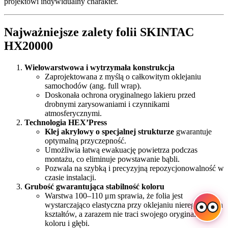
projektowi indywidualny charakter.
Najważniejsze zalety folii SKINTAC
HX20000
Wielowarstwowa i wytrzymała konstrukcja
Zaprojektowana z myślą o całkowitym oklejaniu
samochodów (ang. full wrap).
Doskonała ochrona oryginalnego lakieru przed
drobnymi zarysowaniami i czynnikami
atmosferycznymi.
Technologia HEX’Press
Klej akrylowy o specjalnej strukturze
gwarantuje
optymalną przyczepność.
Umożliwia łatwą ewakuację powietrza podczas
montażu, co eliminuje powstawanie bąbli.
Pozwala na szybką i precyzyjną repozycjonowalność w
czasie instalacji.
Grubość gwarantująca stabilność koloru
Warstwa 100–110 μm sprawia, że folia jest
wystarczająco elastyczna przy oklejaniu nieregularnych
kształtów, a zarazem nie traci swojego oryginalnego
koloru i głębi.