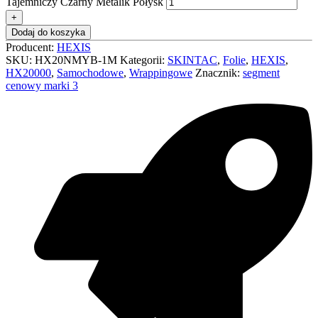
Tajemniczy Czarny Metalik Połysk
Dodaj do koszyka
Producent:
HEXIS
SKU:
HX20NMYB-1M
Kategorii:
SKINTAC
,
Folie
,
HEXIS
,
HX20000
,
Samochodowe
,
Wrappingowe
Znacznik:
segment
cenowy marki 3