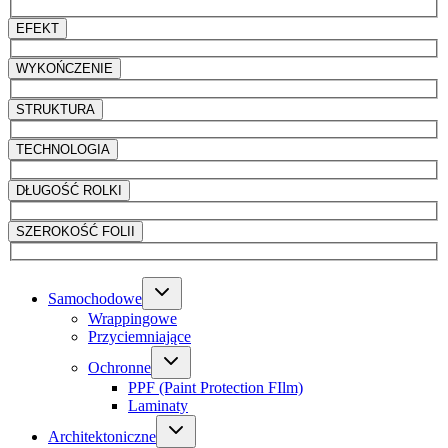
EFEKT
WYKOŃCZENIE
STRUKTURA
TECHNOLOGIA
DŁUGOŚĆ ROLKI
SZEROKOŚĆ FOLII
Samochodowe
Wrappingowe
Przyciemniające
Ochronne
PPF (Paint Protection FIlm)
Laminaty
Architektoniczne