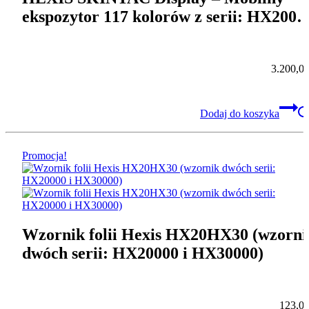
ekspozytor 117 kolorów z serii: HX2000
HX30000, HX45000, z podświetleniem,
katalogami i broszurami
3.200,0
Dodaj do koszyka
Promocja!
Wzornik folii Hexis HX20HX30 (wzorni
dwóch serii: HX20000 i HX30000)
123,0