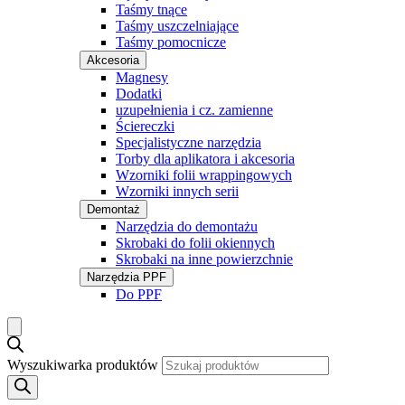
Taśmy tnące
Taśmy uszczelniające
Taśmy pomocnicze
Akcesoria
Magnesy
Dodatki
uzupełnienia i cz. zamienne
Ściereczki
Specjalistyczne narzędzia
Torby dla aplikatora i akcesoria
Wzorniki folii wrappingowych
Wzorniki innych serii
Demontaż
Narzędzia do demontażu
Skrobaki do folii okiennych
Skrobaki na inne powierzchnie
Narzędzia PPF
Do PPF
Wyszukiwarka produktów