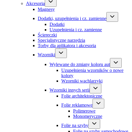
Akcesoria
Magnesy
Dodatki, uzupełnienia i cz. zamienne
Dodatki
Uzupełnienia i cz. zamienne
Ściereczki
Specjalistyczne narzędzia
Torby dla aplikatora i akcesoria
Wzorniki
Wylewane do zmiany koloru aut
Uzupełnienia wzorników o nowe
kolory
Wzorniki wachlarzyki
Wzorniki innych serii
Folie architektoniczne
Folie reklamowe
Polimerowe
Monomeryczne
Folie na szyby
Folie na szyby samochodowe