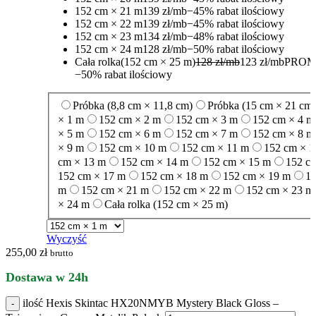
152 cm × 21 m
139 zł/mb
−45% rabat ilościowy
152 cm × 22 m
139 zł/mb
−45% rabat ilościowy
152 cm × 23 m
134 zł/mb
−48% rabat ilościowy
152 cm × 24 m
128 zł/mb
−50% rabat ilościowy
Cała rolka
(152 cm × 25 m)
128 zł/mb
123 zł/mb
PROM
−50% rabat ilościowy
Próbka (8,8 cm × 11,8 cm)
Próbka (15 cm × 21 cm)
× 1 m
152 cm × 2 m
152 cm × 3 m
152 cm × 4 m
× 5 m
152 cm × 6 m
152 cm × 7 m
152 cm × 8 m
× 9 m
152 cm × 10 m
152 cm × 11 m
152 cm × 1
cm × 13 m
152 cm × 14 m
152 cm × 15 m
152 c
152 cm × 17 m
152 cm × 18 m
152 cm × 19 m
15
m
152 cm × 21 m
152 cm × 22 m
152 cm × 23 m
× 24 m
Cała rolka (152 cm × 25 m)
Wyczyść
255,00
zł
brutto
Dostawa w 24h
ilość Hexis Skintac HX20NMYB Mystery Black Gloss –