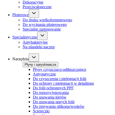
Dekoracyjne
Przeciwsłoneczne
Ploterowe
Do druku wielkoformotowego
Do wycinania ploterowego
Specialne zastosowanie
Specialistyczne
Antybakteryjne
Na plandeki naczep
Narzędzia
Płyny i spryskiwacze
Płyny czyszcząco-odtłuszczające
Antystatyczne
Do czyszczenia i pielęgnacji folii
Do ochrony i pielęgnacji w detailingu
Do folii ochronnych PPF
Do repozycjonowania
Do usuwania klejów
Do usuwania starych folii
Do zmywania silikonu/wosków
Ściereczki