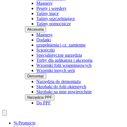
Magnesy
Pęsety i weedery
Taśmy tnące
Taśmy uszczelniające
Taśmy pomocnicze
Akcesoria
Magnesy
Dodatki
uzupełnienia i cz. zamienne
Ściereczki
Specjalistyczne narzędzia
Torby dla aplikatora i akcesoria
Wzorniki folii wrappingowych
Wzorniki innych serii
Demontaż
Narzędzia do demontażu
Skrobaki do folii okiennych
Skrobaki na inne powierzchnie
Narzędzia PPF
Do PPF
% Promocje