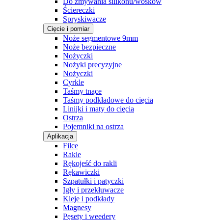
Do zmywania silikonu/wosków
Ściereczki
Spryskiwacze
Cięcie i pomiar
Noże segmentowe 9mm
Noże bezpieczne
Nożyczki
Nożyki precyzyjne
Nożyczki
Cyrkle
Taśmy tnące
Taśmy podkładowe do cięcia
Linijki i maty do cięcia
Ostrza
Pojemniki na ostrza
Aplikacja
Filce
Rakle
Rękojeść do rakli
Rękawiczki
Szpatułki i patyczki
Igły i przekłuwacze
Kleje i podkłady
Magnesy
Pęsety i weedery