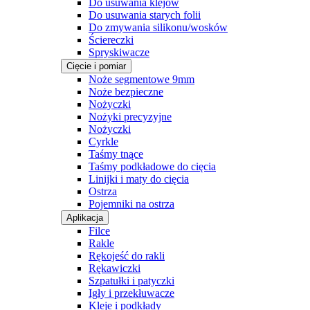
Do usuwania klejów
Do usuwania starych folii
Do zmywania silikonu/wosków
Ściereczki
Spryskiwacze
Cięcie i pomiar
Noże segmentowe 9mm
Noże bezpieczne
Nożyczki
Nożyki precyzyjne
Nożyczki
Cyrkle
Taśmy tnące
Taśmy podkładowe do cięcia
Linijki i maty do cięcia
Ostrza
Pojemniki na ostrza
Aplikacja
Filce
Rakle
Rękojeść do rakli
Rękawiczki
Szpatułki i patyczki
Igły i przekłuwacze
Kleje i podkłady