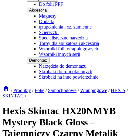
Do folii PPF
Akcesoria
Magnesy
Dodatki
uzupełnienia i cz. zamienne
Ściereczki
Specjalistyczne narzędzia
Torby dla aplikatora i akcesoria
Wzorniki folii wrappingowych
Wzorniki innych serii
Demontaż
Narzędzia do demontażu
Skrobaki do folii okiennych
Skrobaki na inne powierzchnie
/
Produkty
/
Folie
/
Samochodowe
/
Wrappingowe
/
HEXIS
/
SKINTAC
/
Hexis Skintac HX20NMYB
Mystery Black Gloss –
Tajemniczy Czarny Metalik