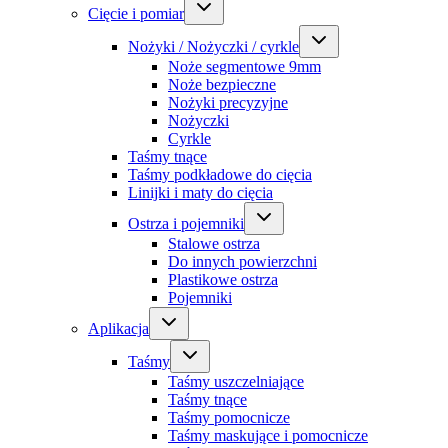
Cięcie i pomiar
Nożyki / Nożyczki / cyrkle
Noże segmentowe 9mm
Noże bezpieczne
Nożyki precyzyjne
Nożyczki
Cyrkle
Taśmy tnące
Taśmy podkładowe do cięcia
Linijki i maty do cięcia
Ostrza i pojemniki
Stalowe ostrza
Do innych powierzchni
Plastikowe ostrza
Pojemniki
Aplikacja
Taśmy
Taśmy uszczelniające
Taśmy tnące
Taśmy pomocnicze
Taśmy maskujące i pomocnicze