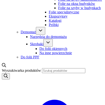
Folie na okna budynków
Folie na szyby w budynkach
Folie specjalistyczne
Ekspozytory
Katalogi
Próbki
Demontaż
Narzędzia do demontażu
Skrobaki
Do folii okiennych
Na inne powierzchnie
Do folii PPF
Wyszukiwarka produktów