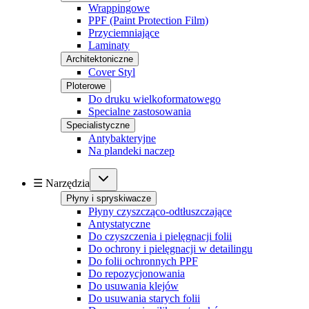
Wrappingowe
PPF (Paint Protection Film)
Przyciemniające
Laminaty
Architektoniczne
Cover Styl
Ploterowe
Do druku wielkoformatowego
Specialne zastosowania
Specialistyczne
Antybakteryjne
Na plandeki naczep
☰ Narzędzia
Płyny i spryskiwacze
Płyny czyszcząco-odtłuszczające
Antystatyczne
Do czyszczenia i pielęgnacji folii
Do ochrony i pielęgnacji w detailingu
Do folii ochronnych PPF
Do repozycjonowania
Do usuwania klejów
Do usuwania starych folii