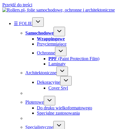
Przejdź do treści
☰ FOLIE
Samochodowe
Wrappingowe
Przyciemniające
Ochronne
PPF
(Paint Protection Film)
Laminaty
Architektoniczne
Dekoracyjne
Cover Styl
Ploterowe
Do druku wielkoformatowego
Specjalne zastosowania
Specialistyczne