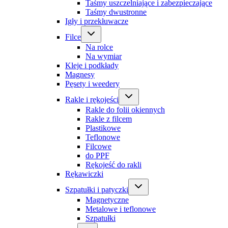
Taśmy uszczelniające i zabezpieczające
Taśmy dwustronne
Igły i przekłuwacze
Filce
Na rolce
Na wymiar
Kleje i podkłady
Magnesy
Pęsety i weedery
Rakle i rękojeści
Rakle do folii okiennych
Rakle z filcem
Plastikowe
Teflonowe
Filcowe
do PPF
Rękojeść do rakli
Rękawiczki
Szpatułki i patyczki
Magnetyczne
Metalowe i teflonowe
Szpatułki