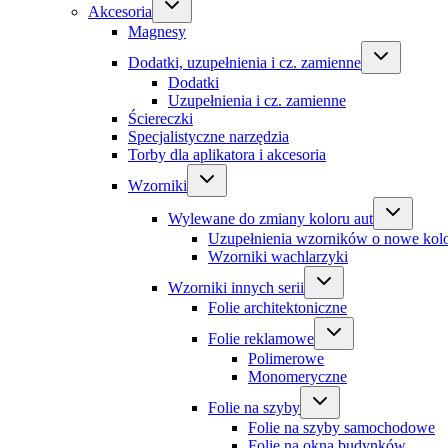
Akcesoria
Magnesy
Dodatki, uzupełnienia i cz. zamienne
Dodatki
Uzupełnienia i cz. zamienne
Ściereczki
Specjalistyczne narzędzia
Torby dla aplikatora i akcesoria
Wzorniki
Wylewane do zmiany koloru aut
Uzupełnienia wzorników o nowe kol
Wzorniki wachlarzyki
Wzorniki innych serii
Folie architektoniczne
Folie reklamowe
Polimerowe
Monomeryczne
Folie na szyby
Folie na szyby samochodowe
Folie na okna budynków