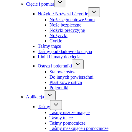
Cięcie i pomiar
Nożyki / Nożyczki / cyrkle
Noże segmentowe 9mm
Noże bezpieczne
Nożyki precyzyjne
Nożyczki
Cyrkle
Taśmy tnące
Taśmy podkładowe do cięcia
Linijki i maty do cięcia
Ostrza i pojemniki
Stalowe ostrza
Do innych powierzchni
Plastikowe ostrza
Pojemniki
Aplikacja
Taśmy
Taśmy uszczelniające
Taśmy tnące
Taśmy pomocnicze
Taśmy maskujące i pomocnicze