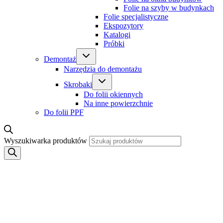
Folie na szyby w budynkach
Folie specjalistyczne
Ekspozytory
Katalogi
Próbki
Demontaż
Narzędzia do demontażu
Skrobaki
Do folii okiennych
Na inne powierzchnie
Do folii PPF
Wyszukiwarka produktów