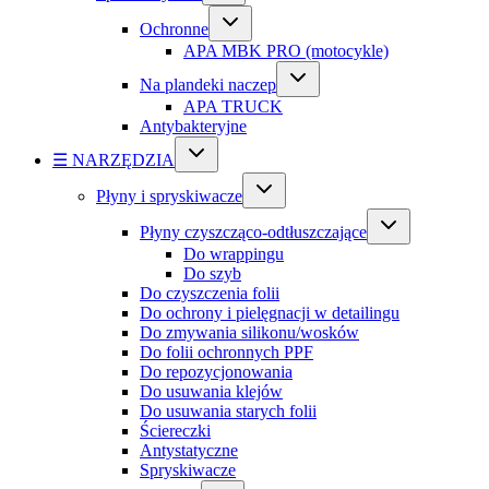
Ochronne
APA MBK PRO (motocykle)
Na plandeki naczep
APA TRUCK
Antybakteryjne
☰ NARZĘDZIA
Płyny i spryskiwacze
Płyny czyszcząco-odtłuszczające
Do wrappingu
Do szyb
Do czyszczenia folii
Do ochrony i pielęgnacji w detailingu
Do zmywania silikonu/wosków
Do folii ochronnych PPF
Do repozycjonowania
Do usuwania klejów
Do usuwania starych folii
Ściereczki
Antystatyczne
Spryskiwacze