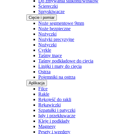
Do zmywania silikonu/wosków
Ściereczki
Spryskiwacze
Cięcie i pomiar
Noże segmentowe 9mm
Noże bezpieczne
Nożyczki
Nożyki precyzyjne
Nożyczki
Cyrkle
Taśmy tnące
Taśmy podkładowe do cięcia
Linijki i maty do cięcia
Ostrza
Pojemniki na ostrza
Aplikacja
Filce
Rakle
Rękojeść do rakli
Rękawiczki
Szpatułki i patyczki
Igły i przekłuwacze
Kleje i podkłady
Magnesy
Pęsety i weedery