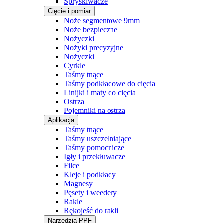
Spryskiwacze
Cięcie i pomiar
Noże segmentowe 9mm
Noże bezpieczne
Nożyczki
Nożyki precyzyjne
Nożyczki
Cyrkle
Taśmy tnące
Taśmy podkładowe do cięcia
Linijki i maty do cięcia
Ostrza
Pojemniki na ostrza
Aplikacja
Taśmy tnące
Taśmy uszczelniające
Taśmy pomocnicze
Igły i przekłuwacze
Filce
Kleje i podkłady
Magnesy
Pęsety i weedery
Rakle
Rękojeść do rakli
Narzędzia PPF