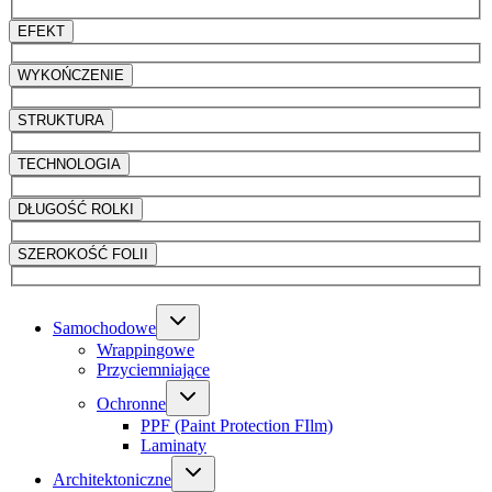
EFEKT
WYKOŃCZENIE
STRUKTURA
TECHNOLOGIA
DŁUGOŚĆ ROLKI
SZEROKOŚĆ FOLII
Samochodowe
Wrappingowe
Przyciemniające
Ochronne
PPF (Paint Protection FIlm)
Laminaty
Architektoniczne