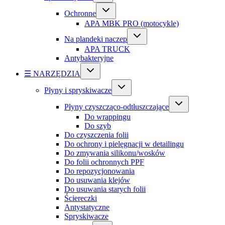
Ochronne
APA MBK PRO (motocykle)
Na plandeki naczep
APA TRUCK
Antybakteryjne
☰ NARZĘDZIA
Płyny i spryskiwacze
Płyny czyszcząco-odtłuszczające
Do wrappingu
Do szyb
Do czyszczenia folii
Do ochrony i pielęgnacji w detailingu
Do zmywania silikonu/wosków
Do folii ochronnych PPF
Do repozycjonowania
Do usuwania klejów
Do usuwania starych folii
Ściereczki
Antystatyczne
Spryskiwacze