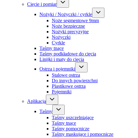
Cięcie i pomiar
Nożyki / Nożyczki / cyrkle
Noże segmentowe 9mm
Noże bezpieczne
Nożyki precyzyjne
Nożyczki
Cyrkle
Taśmy tnące
Taśmy podkładowe do cięcia
Linijki i maty do cięcia
Ostrza i pojemniki
Stalowe ostrza
Do innych powierzchni
Plastikowe ostrza
Pojemniki
Aplikacja
Taśmy
Taśmy uszczelniające
Taśmy tnące
Taśmy pomocnicze
Taśmy maskujące i pomocnicze