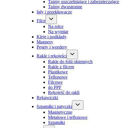
Taśmy uszczelniające i zabezpieczające
Taśmy dwustronne
Igły i przekłuwacze
Filce
Na rolce
Na wymiar
Kleje i podkłady
Magnesy
Pęsety i weedery
Rakle i rękojeści
Rakle do folii okiennych
Rakle z filcem
Plastikowe
Teflonowe
Filcowe
do PPF
Rękojeść do rakli
Rękawiczki
Szpatułki i patyczki
Magnetyczne
Metalowe i teflonowe
Szpatułki