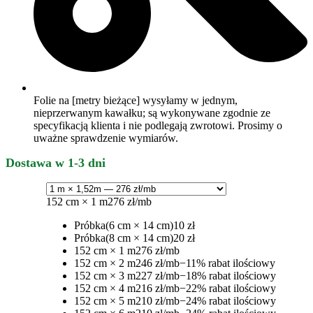
Folie na [metry bieżące] wysyłamy w jednym,
nieprzerwanym kawałku; są wykonywane zgodnie ze
specyfikacją klienta i nie podlegają zwrotowi. Prosimy o
uważne sprawdzenie wymiarów.
Dostawa w 1-3 dni
152 cm × 1 m
276 zł/mb
Próbka
(6 cm × 14 cm)
10 zł
Próbka
(8 cm × 14 cm)
20 zł
152 cm × 1 m
276 zł/mb
152 cm × 2 m
246 zł/mb
−11% rabat ilościowy
152 cm × 3 m
227 zł/mb
−18% rabat ilościowy
152 cm × 4 m
216 zł/mb
−22% rabat ilościowy
152 cm × 5 m
210 zł/mb
−24% rabat ilościowy