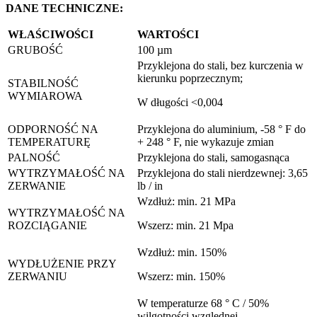
DANE TECHNICZNE:
WŁAŚCIWOŚCI
WARTOŚCI
GRUBOŚĆ
100 µm
Przyklejona do stali, bez kurczenia w
kierunku poprzecznym;
STABILNOŚĆ
WYMIAROWA
W długości <0,004
ODPORNOŚĆ NA
Przyklejona do aluminium, -58 ° F do
TEMPERATURĘ
+ 248 ° F, nie wykazuje zmian
PALNOŚĆ
Przyklejona do stali, samogasnąca
WYTRZYMAŁOŚĆ NA
Przyklejona do stali nierdzewnej: 3,65
ZERWANIE
lb / in
Wzdłuż: min. 21 MPa
WYTRZYMAŁOŚĆ NA
ROZCIĄGANIE
Wszerz: min. 21 Mpa
Wzdłuż: min. 150%
WYDŁUŻENIE PRZY
ZERWANIU
Wszerz: min. 150%
W temperaturze 68 ° C / 50%
wilgotności względnej