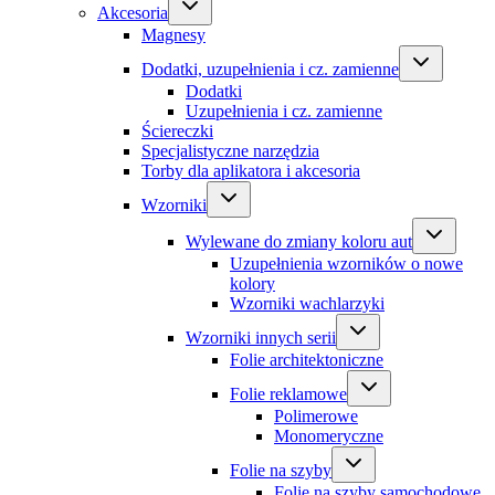
Akcesoria
Magnesy
Dodatki, uzupełnienia i cz. zamienne
Dodatki
Uzupełnienia i cz. zamienne
Ściereczki
Specjalistyczne narzędzia
Torby dla aplikatora i akcesoria
Wzorniki
Wylewane do zmiany koloru aut
Uzupełnienia wzorników o nowe
kolory
Wzorniki wachlarzyki
Wzorniki innych serii
Folie architektoniczne
Folie reklamowe
Polimerowe
Monomeryczne
Folie na szyby
Folie na szyby samochodowe