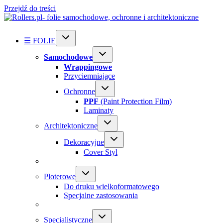
Przejdź do treści
☰ FOLIE
Samochodowe
Wrappingowe
Przyciemniające
Ochronne
PPF
(Paint Protection Film)
Laminaty
Architektoniczne
Dekoracyjne
Cover Styl
Ploterowe
Do druku wielkoformatowego
Specjalne zastosowania
Specialistyczne