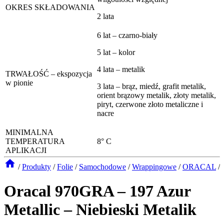
OKRES SKŁADOWANIA
2 lata
6 lat – czarno-biały
5 lat – kolor
4 lata – metalik
TRWAŁOŚĆ – ekspozycja
w pionie
3 lata – brąz, miedź, grafit metalik,
orient brązowy metalik, złoty metalik,
piryt, czerwone złoto metaliczne i
nacre
MINIMALNA
TEMPERATURA
8° C
APLIKACJI
/
Produkty
/
Folie
/
Samochodowe
/
Wrappingowe
/
ORACAL
/
Oracal 970GRA – 197 Azur
Metallic – Niebieski Metalik