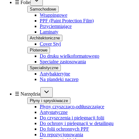
☰ Folie
Samochodowe
Wrappingowe
PPF (Paint Protection Film)
Przyciemniające
Laminaty
Architektoniczne
Cover Styl
Ploterowe
Do druku wielkoformatowego
Specialne zastosowania
Specialistyczne
Antybakteryjne
Na plandeki naczep
☰ Narzędzia
Płyny i spryskiwacze
Płyny czyszcząco-odtłuszczające
Antystatyczne
Do czyszczenia i pielęgnacji folii
Do ochrony i pielęgnacji w detailingu
Do folii ochronnych PPF
Do repozycjonowania