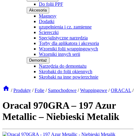
Do folii PPF
Akcesoria
Magnesy
Dodatki
uzupełnienia i cz. zamienne
Ściereczki
Specjalistyczne narzędzia
Torby dla aplikatora i akcesoria
Wzorniki folii wrappingowych
Wzorniki innych serii
Demontaż
Narzędzia do demontażu
Skrobaki do folii okiennych
Skrobaki na inne powierzchnie
/
Produkty
/
Folie
/
Samochodowe
/
Wrappingowe
/
ORACAL
/
Oracal 970GRA – 197 Azur
Metallic – Niebieski Metalik