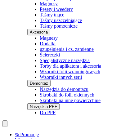
Magnesy
Pęsety i weedery
Taśmy tnące
Taśmy uszczelniające
Taśmy pomocnicze
Akcesoria
Magnesy
Dodatki
uzupełnienia i cz. zamienne
Ściereczki
Specjalistyczne narzędzia
Torby dla aplikatora i akcesoria
Wzorniki folii wrappingowych
Wzorniki innych serii
Demontaż
Narzędzia do demontażu
Skrobaki do folii okiennych
Skrobaki na inne powierzchnie
Narzędzia PPF
Do PPF
% Promocje