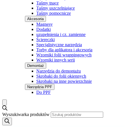
Taśmy tnące
Taśmy uszczelniające
Taśmy pomocnicze
Akcesoria
Magnesy
Dodatki
uzupełnienia i cz. zamienne
Ściereczki
Specjalistyczne narzędzia
Torby dla aplikatora i akcesoria
Wzorniki folii wrappingowych
Wzorniki innych serii
Demontaż
Narzędzia do demontażu
Skrobaki do folii okiennych
Skrobaki na inne powierzchnie
Narzędzia PPF
Do PPF
Wyszukiwarka produktów