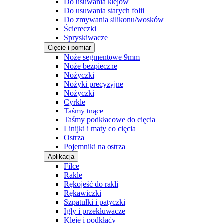
Do usuwania klejów
Do usuwania starych folii
Do zmywania silikonu/wosków
Ściereczki
Spryskiwacze
Cięcie i pomiar
Noże segmentowe 9mm
Noże bezpieczne
Nożyczki
Nożyki precyzyjne
Nożyczki
Cyrkle
Taśmy tnące
Taśmy podkładowe do cięcia
Linijki i maty do cięcia
Ostrza
Pojemniki na ostrza
Aplikacja
Filce
Rakle
Rękojeść do rakli
Rękawiczki
Szpatułki i patyczki
Igły i przekłuwacze
Kleje i podkłady