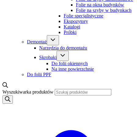
Folie na okna budynków
Folie na szyby w budynkach
Folie specjalistyczne
Ekspozytory
Katalogi
Próbki
Demontaż
Narzędzia do demontażu
Skrobaki
Do folii okiennych
Na inne powierzchnie
Do folii PPF
Wyszukiwarka produktów