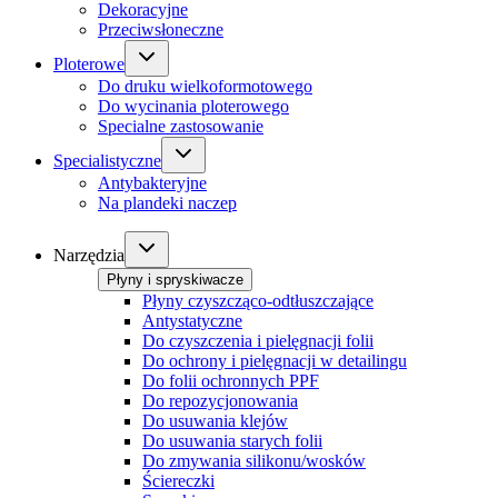
Dekoracyjne
Przeciwsłoneczne
Ploterowe
Do druku wielkoformotowego
Do wycinania ploterowego
Specialne zastosowanie
Specialistyczne
Antybakteryjne
Na plandeki naczep
Narzędzia
Płyny i spryskiwacze
Płyny czyszcząco-odtłuszczające
Antystatyczne
Do czyszczenia i pielęgnacji folii
Do ochrony i pielęgnacji w detailingu
Do folii ochronnych PPF
Do repozycjonowania
Do usuwania klejów
Do usuwania starych folii
Do zmywania silikonu/wosków
Ściereczki