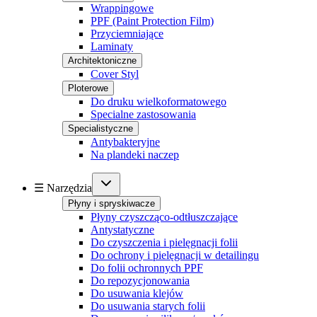
Wrappingowe
PPF (Paint Protection Film)
Przyciemniające
Laminaty
Architektoniczne
Cover Styl
Ploterowe
Do druku wielkoformatowego
Specialne zastosowania
Specialistyczne
Antybakteryjne
Na plandeki naczep
☰ Narzędzia
Płyny i spryskiwacze
Płyny czyszcząco-odtłuszczające
Antystatyczne
Do czyszczenia i pielęgnacji folii
Do ochrony i pielęgnacji w detailingu
Do folii ochronnych PPF
Do repozycjonowania
Do usuwania klejów
Do usuwania starych folii