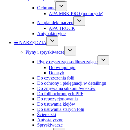
Ochronne
APA MBK PRO (motocykle)
Na plandeki naczep
APA TRUCK
Antybakteryjne
☰ NARZĘDZIA
Płyny i spryskiwacze
Płyny czyszcząco-odtłuszczające
Do wrappingu
Do szyb
Do czyszczenia folii
Do ochrony i pielęgnacji w detailingu
Do zmywania silikonu/wosków
Do folii ochronnych PPF
Do repozycjonowania
Do usuwania klejów
Do usuwania starych folii
Ściereczki
Antystatyczne
Spryskiwacze