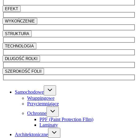
EFEKT
WYKOŃCZENIE
STRUKTURA
TECHNOLOGIA
DŁUGOŚĆ ROLKI
SZEROKOŚĆ FOLII
Samochodowe
Wrappingowe
Przyciemniające
Ochronne
PPF (Paint Protection FIlm)
Laminaty
Architektoniczne