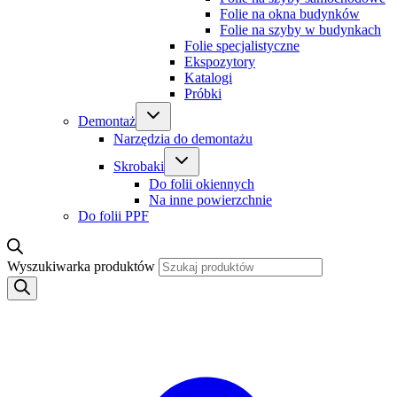
Folie na okna budynków
Folie na szyby w budynkach
Folie specjalistyczne
Ekspozytory
Katalogi
Próbki
Demontaż
Narzędzia do demontażu
Skrobaki
Do folii okiennych
Na inne powierzchnie
Do folii PPF
Wyszukiwarka produktów