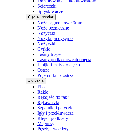
Do zmywania silikonu/wosków
Ściereczki
Spryskiwacze
Cięcie i pomiar
Noże segmentowe 9mm
Noże bezpieczne
Nożyczki
Nożyki precyzyjne
Nożyczki
Cyrkle
Taśmy tnące
Taśmy podkładowe do cięcia
Linijki i maty do cięcia
Ostrza
Pojemniki na ostrza
Aplikacja
Filce
Rakle
Rękojeść do rakli
Rękawiczki
Szpatułki i patyczki
Igły i przekłuwacze
Kleje i podkłady
Magnesy
Pęsety i weedery