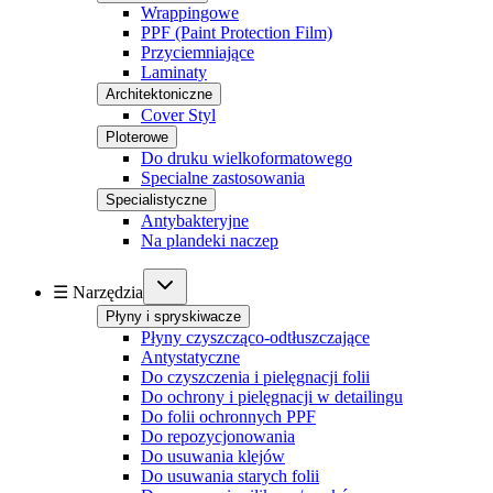
Wrappingowe
PPF (Paint Protection Film)
Przyciemniające
Laminaty
Architektoniczne
Cover Styl
Ploterowe
Do druku wielkoformatowego
Specialne zastosowania
Specialistyczne
Antybakteryjne
Na plandeki naczep
☰ Narzędzia
Płyny i spryskiwacze
Płyny czyszcząco-odtłuszczające
Antystatyczne
Do czyszczenia i pielęgnacji folii
Do ochrony i pielęgnacji w detailingu
Do folii ochronnych PPF
Do repozycjonowania
Do usuwania klejów
Do usuwania starych folii