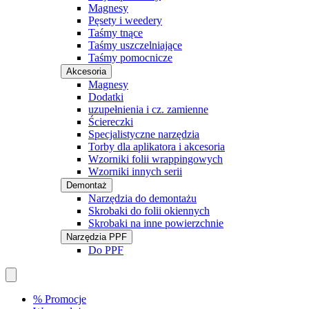
Magnesy
Pęsety i weedery
Taśmy tnące
Taśmy uszczelniające
Taśmy pomocnicze
Akcesoria
Magnesy
Dodatki
uzupełnienia i cz. zamienne
Ściereczki
Specjalistyczne narzędzia
Torby dla aplikatora i akcesoria
Wzorniki folii wrappingowych
Wzorniki innych serii
Demontaż
Narzędzia do demontażu
Skrobaki do folii okiennych
Skrobaki na inne powierzchnie
Narzędzia PPF
Do PPF
% Promocje