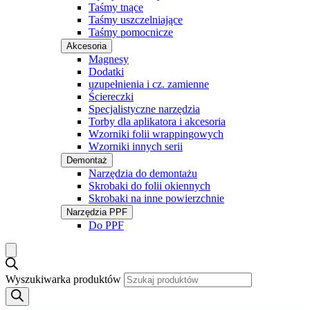
Taśmy tnące
Taśmy uszczelniające
Taśmy pomocnicze
Akcesoria
Magnesy
Dodatki
uzupełnienia i cz. zamienne
Ściereczki
Specjalistyczne narzędzia
Torby dla aplikatora i akcesoria
Wzorniki folii wrappingowych
Wzorniki innych serii
Demontaż
Narzędzia do demontażu
Skrobaki do folii okiennych
Skrobaki na inne powierzchnie
Narzędzia PPF
Do PPF
Wyszukiwarka produktów