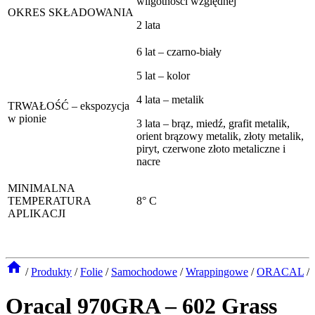
wilgotności względnej
OKRES SKŁADOWANIA
2 lata
6 lat – czarno-biały
5 lat – kolor
4 lata – metalik
TRWAŁOŚĆ – ekspozycja
w pionie
3 lata – brąz, miedź, grafit metalik,
orient brązowy metalik, złoty metalik,
piryt, czerwone złoto metaliczne i
nacre
MINIMALNA
TEMPERATURA
8° C
APLIKACJI
/
Produkty
/
Folie
/
Samochodowe
/
Wrappingowe
/
ORACAL
/
Oracal 970GRA – 602 Grass