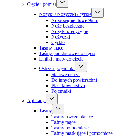
Cięcie i pomiar
Nożyki / Nożyczki / cyrkle
Noże segmentowe 9mm
Noże bezpieczne
Nożyki precyzyjne
Nożyczki
Cyrkle
Taśmy tnące
Taśmy podkładowe do cięcia
Linijki i maty do cięcia
Ostrza i pojemniki
Stalowe ostrza
Do innych powierzchni
Plastikowe ostrza
Pojemniki
Aplikacja
Taśmy
Taśmy uszczelniające
Taśmy tnące
Taśmy pomocnicze
Taśmy maskujące i pomocnicze