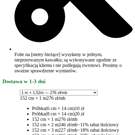
Folie na [metry bieżące] wysyłamy w jednym,
nieprzerwanym kawałku; są wykonywane zgodnie ze
specyfikacją klienta i nie podlegają zwrotowi. Prosimy o
uważne sprawdzenie wymiarów.
Dostawa w 1-3 dni
152 cm × 1 m
276 zł/mb
Próbka
(6 cm × 14 cm)
10 zł
Próbka
(8 cm × 14 cm)
20 zł
152 cm × 1 m
276 zł/mb
152 cm × 2 m
246 zł/mb
−11% rabat ilościowy
152 cm × 3 m
227 zł/mb
−18% rabat ilościowy