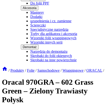
Do folii PPF
Akcesoria
Magnesy
Dodatki
uzupełnienia i cz. zamienne
Ściereczki
Specjalistyczne narzędzia
Torby dla aplikatora i akcesoria
Wzorniki folii wrappingowych
Wzorniki innych serii
Demontaż
Narzędzia do demontażu
Skrobaki do folii okiennych
Skrobaki na inne powierzchnie
/
Produkty
/
Folie
/
Samochodowe
/
Wrappingowe
/
ORACAL
/
Oracal 970GRA – 602 Grass
Green – Zielony Trawiasty
Połysk