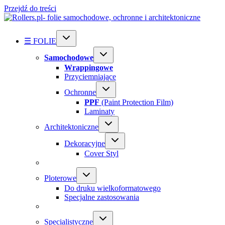
Przejdź do treści
☰ FOLIE
Samochodowe
Wrappingowe
Przyciemniające
Ochronne
PPF
(Paint Protection Film)
Laminaty
Architektoniczne
Dekoracyjne
Cover Styl
Ploterowe
Do druku wielkoformatowego
Specjalne zastosowania
Specialistyczne