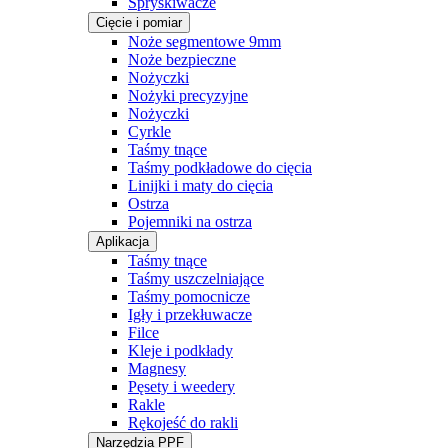
Spryskiwacze
Cięcie i pomiar
Noże segmentowe 9mm
Noże bezpieczne
Nożyczki
Nożyki precyzyjne
Nożyczki
Cyrkle
Taśmy tnące
Taśmy podkładowe do cięcia
Linijki i maty do cięcia
Ostrza
Pojemniki na ostrza
Aplikacja
Taśmy tnące
Taśmy uszczelniające
Taśmy pomocnicze
Igły i przekłuwacze
Filce
Kleje i podkłady
Magnesy
Pęsety i weedery
Rakle
Rękojeść do rakli
Narzędzia PPF