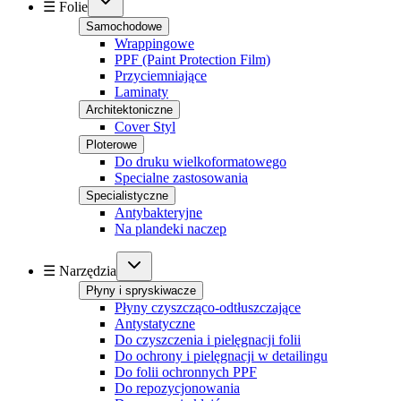
☰ Folie
Samochodowe
Wrappingowe
PPF (Paint Protection Film)
Przyciemniające
Laminaty
Architektoniczne
Cover Styl
Ploterowe
Do druku wielkoformatowego
Specialne zastosowania
Specialistyczne
Antybakteryjne
Na plandeki naczep
☰ Narzędzia
Płyny i spryskiwacze
Płyny czyszcząco-odtłuszczające
Antystatyczne
Do czyszczenia i pielęgnacji folii
Do ochrony i pielęgnacji w detailingu
Do folii ochronnych PPF
Do repozycjonowania