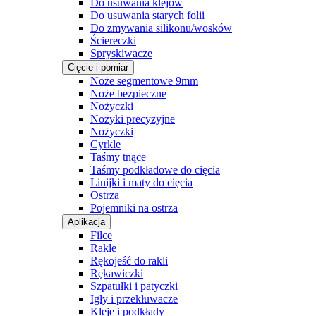
Do usuwania klejów
Do usuwania starych folii
Do zmywania silikonu/wosków
Ściereczki
Spryskiwacze
Cięcie i pomiar
Noże segmentowe 9mm
Noże bezpieczne
Nożyczki
Nożyki precyzyjne
Nożyczki
Cyrkle
Taśmy tnące
Taśmy podkładowe do cięcia
Linijki i maty do cięcia
Ostrza
Pojemniki na ostrza
Aplikacja
Filce
Rakle
Rękojeść do rakli
Rękawiczki
Szpatułki i patyczki
Igły i przekłuwacze
Kleje i podkłady