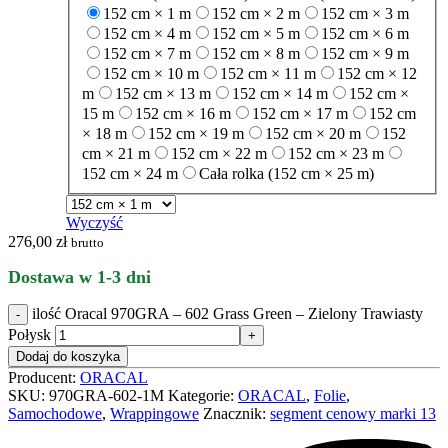
152 cm × 1 m
152 cm × 2 m
152 cm × 3 m
152 cm × 4 m
152 cm × 5 m
152 cm × 6 m
152 cm × 7 m
152 cm × 8 m
152 cm × 9 m
152 cm × 10 m
152 cm × 11 m
152 cm × 12
m
152 cm × 13 m
152 cm × 14 m
152 cm ×
15 m
152 cm × 16 m
152 cm × 17 m
152 cm
× 18 m
152 cm × 19 m
152 cm × 20 m
152
cm × 21 m
152 cm × 22 m
152 cm × 23 m
152 cm × 24 m
Cała rolka (152 cm × 25 m)
Wyczyść
276,00
zł
brutto
Dostawa w 1-3 dni
ilość Oracal 970GRA – 602 Grass Green – Zielony Trawiasty
Połysk
Dodaj do koszyka
Producent:
ORACAL
SKU:
970GRA-602-1M
Kategorie:
ORACAL
,
Folie
,
Samochodowe
,
Wrappingowe
Znacznik:
segment cenowy marki 13