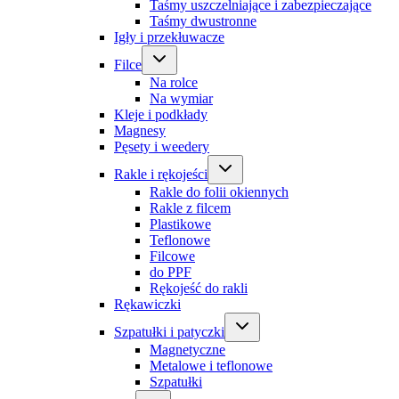
Taśmy uszczelniające i zabezpieczające
Taśmy dwustronne
Igły i przekłuwacze
Filce
Na rolce
Na wymiar
Kleje i podkłady
Magnesy
Pęsety i weedery
Rakle i rękojeści
Rakle do folii okiennych
Rakle z filcem
Plastikowe
Teflonowe
Filcowe
do PPF
Rękojeść do rakli
Rękawiczki
Szpatułki i patyczki
Magnetyczne
Metalowe i teflonowe
Szpatułki