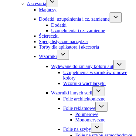
Akcesoria
Magnesy
Dodatki, uzupełnienia i cz. zamienne
Dodatki
Uzupełnienia i cz. zamienne
Ściereczki
Specjalistyczne narzędzia
Torby dla aplikatora i akcesoria
Wzorniki
Wylewane do zmiany koloru aut
Uzupełnienia wzorników o nowe
kolory
Wzorniki wachlarzyki
Wzorniki innych serii
Folie architektoniczne
Folie reklamowe
Polimerowe
Monomeryczne
Folie na szyby
Folie na szyby samochodowe