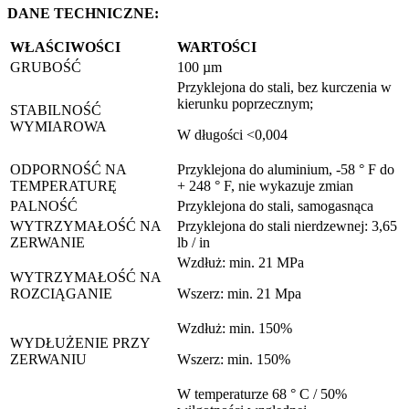
DANE TECHNICZNE:
WŁAŚCIWOŚCI
WARTOŚCI
GRUBOŚĆ
100 µm
Przyklejona do stali, bez kurczenia w
kierunku poprzecznym;
STABILNOŚĆ
WYMIAROWA
W długości <0,004
ODPORNOŚĆ NA
Przyklejona do aluminium, -58 ° F do
TEMPERATURĘ
+ 248 ° F, nie wykazuje zmian
PALNOŚĆ
Przyklejona do stali, samogasnąca
WYTRZYMAŁOŚĆ NA
Przyklejona do stali nierdzewnej: 3,65
ZERWANIE
lb / in
Wzdłuż: min. 21 MPa
WYTRZYMAŁOŚĆ NA
ROZCIĄGANIE
Wszerz: min. 21 Mpa
Wzdłuż: min. 150%
WYDŁUŻENIE PRZY
ZERWANIU
Wszerz: min. 150%
W temperaturze 68 ° C / 50%