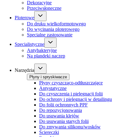
Dekoracyjne
Przeciwsłoneczne
Ploterowe
Do druku wielkoformotowego
Do wycinania ploterowego
Specialne zastosowanie
Specialistyczne
Antybakteryjne
Na plandeki naczep
Narzędzia
Płyny i spryskiwacze
Płyny czyszcząco-odtłuszczające
Antystatyczne
Do czyszczenia i pielęgnacji folii
Do ochrony i pielęgnacji w detailingu
Do folii ochronnych PPF
Do repozycjonowania
Do usuwania klejów
Do usuwania starych folii
Do zmywania silikonu/wosków
Ściereczki