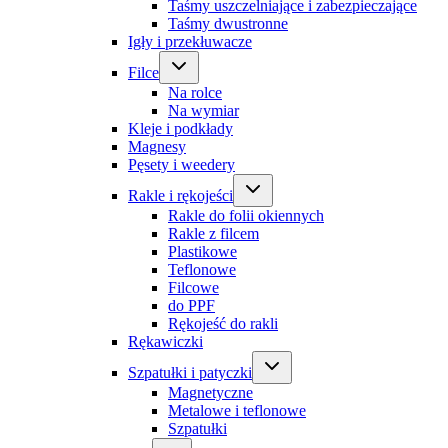
Taśmy uszczelniające i zabezpieczające
Taśmy dwustronne
Igły i przekłuwacze
Filce
Na rolce
Na wymiar
Kleje i podkłady
Magnesy
Pęsety i weedery
Rakle i rękojeści
Rakle do folii okiennych
Rakle z filcem
Plastikowe
Teflonowe
Filcowe
do PPF
Rękojeść do rakli
Rękawiczki
Szpatułki i patyczki
Magnetyczne
Metalowe i teflonowe
Szpatułki