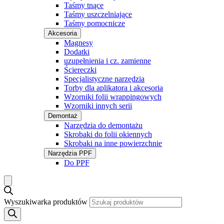
Taśmy tnące
Taśmy uszczelniające
Taśmy pomocnicze
Akcesoria
Magnesy
Dodatki
uzupełnienia i cz. zamienne
Ściereczki
Specjalistyczne narzędzia
Torby dla aplikatora i akcesoria
Wzorniki folii wrappingowych
Wzorniki innych serii
Demontaż
Narzędzia do demontażu
Skrobaki do folii okiennych
Skrobaki na inne powierzchnie
Narzędzia PPF
Do PPF
Wyszukiwarka produktów