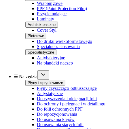
Wrappingowe
PPF (Paint Protection Film)
Przyciemniające
Laminaty
Architektoniczne
Cover Styl
Ploterowe
Do druku wielkoformatowego
Specialne zastosowania
Specialistyczne
Antybakteryjne
Na plandeki naczep
☰ Narzędzia
Płyny i spryskiwacze
Płyny czyszcząco-odtłuszczające
Antystatyczne
Do czyszczenia i pielęgnacji folii
Do ochrony i pielęgnacji w detailingu
Do folii ochronnych PPF
Do repozycjonowania
Do usuwania klejów
Do usuwania starych folii