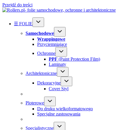
Przejdź do treści
☰ FOLIE
Samochodowe
Wrappingowe
Przyciemniające
Ochronne
PPF
(Paint Protection Film)
Laminaty
Architektoniczne
Dekoracyjne
Cover Styl
Ploterowe
Do druku wielkoformatowego
Specjalne zastosowania
Specialistyczne