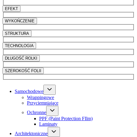
EFEKT
WYKOŃCZENIE
STRUKTURA
TECHNOLOGIA
DŁUGOŚĆ ROLKI
SZEROKOŚĆ FOLII
Samochodowe
Wrappingowe
Przyciemniające
Ochronne
PPF (Paint Protection FIlm)
Laminaty
Architektoniczne