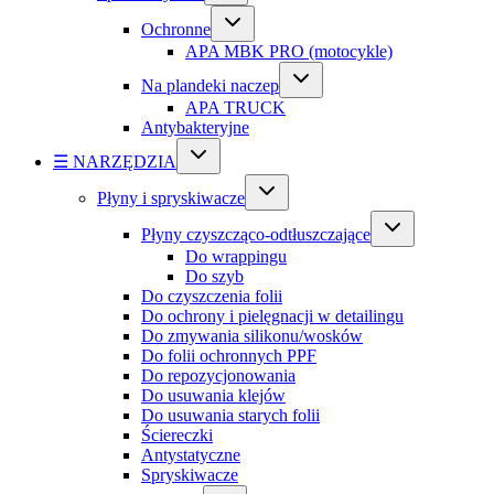
Ochronne
APA MBK PRO (motocykle)
Na plandeki naczep
APA TRUCK
Antybakteryjne
☰ NARZĘDZIA
Płyny i spryskiwacze
Płyny czyszcząco-odtłuszczające
Do wrappingu
Do szyb
Do czyszczenia folii
Do ochrony i pielęgnacji w detailingu
Do zmywania silikonu/wosków
Do folii ochronnych PPF
Do repozycjonowania
Do usuwania klejów
Do usuwania starych folii
Ściereczki
Antystatyczne
Spryskiwacze