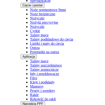
Spryskiwacze
Cięcie i pomiar
Noże segmentowe 9mm
Noże bezpieczne
Nożyczki
Nożyki precyzyjne
Nożyczki
Cyrkle
Taśmy tnące
Taśmy podkładowe do cięcia
Linijki i maty do cięcia
Ostrza
Pojemniki na ostrza
Aplikacja
Taśmy tnące
Taśmy uszczelniające
Taśmy pomocnicze
Igły i przekłuwacze
Filce
Kleje i podkłady
Magnesy
Pęsety i weedery
Rakle
Rękojeść do rakli
Narzędzia PPF