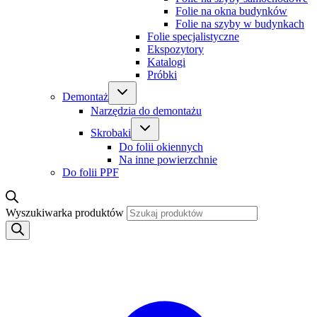
Folie na okna budynków
Folie na szyby w budynkach
Folie specjalistyczne
Ekspozytory
Katalogi
Próbki
Demontaż
Narzędzia do demontażu
Skrobaki
Do folii okiennych
Na inne powierzchnie
Do folii PPF
Wyszukiwarka produktów