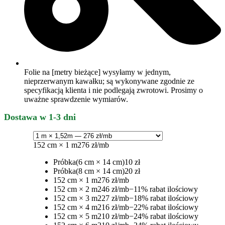
Folie na [metry bieżące] wysyłamy w jednym,
nieprzerwanym kawałku; są wykonywane zgodnie ze
specyfikacją klienta i nie podlegają zwrotowi. Prosimy o
uważne sprawdzenie wymiarów.
Dostawa w 1-3 dni
152 cm × 1 m
276 zł/mb
Próbka
(6 cm × 14 cm)
10 zł
Próbka
(8 cm × 14 cm)
20 zł
152 cm × 1 m
276 zł/mb
152 cm × 2 m
246 zł/mb
−11% rabat ilościowy
152 cm × 3 m
227 zł/mb
−18% rabat ilościowy
152 cm × 4 m
216 zł/mb
−22% rabat ilościowy
152 cm × 5 m
210 zł/mb
−24% rabat ilościowy