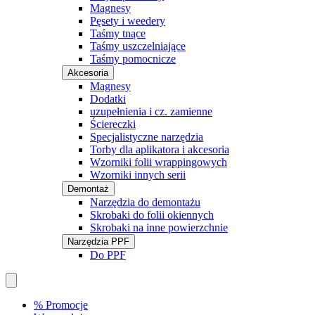
Magnesy
Pęsety i weedery
Taśmy tnące
Taśmy uszczelniające
Taśmy pomocnicze
Akcesoria
Magnesy
Dodatki
uzupełnienia i cz. zamienne
Ściereczki
Specjalistyczne narzędzia
Torby dla aplikatora i akcesoria
Wzorniki folii wrappingowych
Wzorniki innych serii
Demontaż
Narzędzia do demontażu
Skrobaki do folii okiennych
Skrobaki na inne powierzchnie
Narzędzia PPF
Do PPF
% Promocje