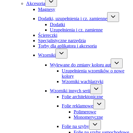
Akcesoria
Magnesy
Dodatki, uzupełnienia i cz. zamienne
Dodatki
Uzupełnienia i cz. zamienne
Ściereczki
Specjalistyczne narzędzia
Torby dla aplikatora i akcesoria
Wzorniki
Wylewane do zmiany koloru aut
Uzupełnienia wzorników o nowe
kolory
Wzorniki wachlarzyki
Wzorniki innych serii
Folie architektoniczne
Folie reklamowe
Polimerowe
Monomeryczne
Folie na szyby
Folie na szyby samochodowe