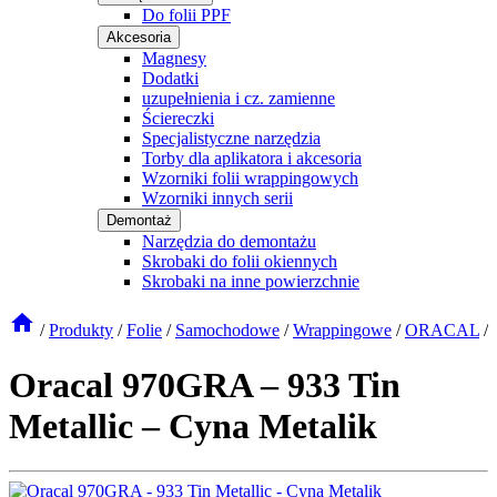
Do folii PPF
Akcesoria
Magnesy
Dodatki
uzupełnienia i cz. zamienne
Ściereczki
Specjalistyczne narzędzia
Torby dla aplikatora i akcesoria
Wzorniki folii wrappingowych
Wzorniki innych serii
Demontaż
Narzędzia do demontażu
Skrobaki do folii okiennych
Skrobaki na inne powierzchnie
/
Produkty
/
Folie
/
Samochodowe
/
Wrappingowe
/
ORACAL
/
Oracal 970GRA – 933 Tin
Metallic – Cyna Metalik