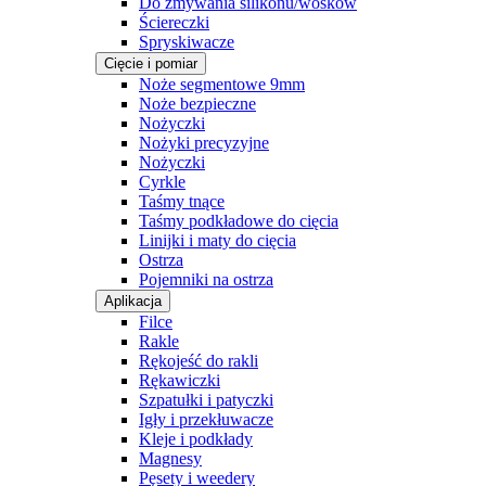
Do zmywania silikonu/wosków
Ściereczki
Spryskiwacze
Cięcie i pomiar
Noże segmentowe 9mm
Noże bezpieczne
Nożyczki
Nożyki precyzyjne
Nożyczki
Cyrkle
Taśmy tnące
Taśmy podkładowe do cięcia
Linijki i maty do cięcia
Ostrza
Pojemniki na ostrza
Aplikacja
Filce
Rakle
Rękojeść do rakli
Rękawiczki
Szpatułki i patyczki
Igły i przekłuwacze
Kleje i podkłady
Magnesy
Pęsety i weedery