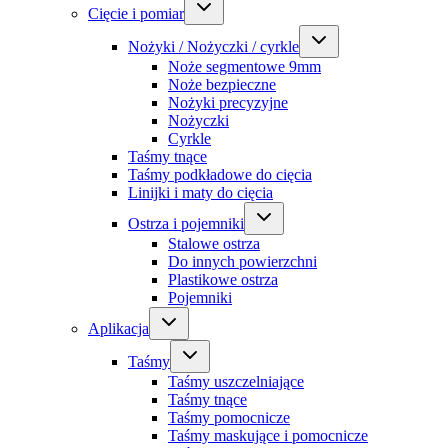
Cięcie i pomiar
Nożyki / Nożyczki / cyrkle
Noże segmentowe 9mm
Noże bezpieczne
Nożyki precyzyjne
Nożyczki
Cyrkle
Taśmy tnące
Taśmy podkładowe do cięcia
Linijki i maty do cięcia
Ostrza i pojemniki
Stalowe ostrza
Do innych powierzchni
Plastikowe ostrza
Pojemniki
Aplikacja
Taśmy
Taśmy uszczelniające
Taśmy tnące
Taśmy pomocnicze
Taśmy maskujące i pomocnicze