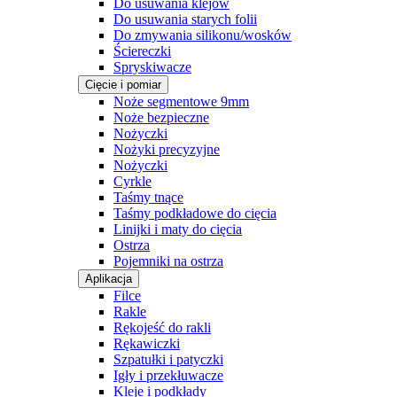
Do usuwania klejów
Do usuwania starych folii
Do zmywania silikonu/wosków
Ściereczki
Spryskiwacze
Cięcie i pomiar
Noże segmentowe 9mm
Noże bezpieczne
Nożyczki
Nożyki precyzyjne
Nożyczki
Cyrkle
Taśmy tnące
Taśmy podkładowe do cięcia
Linijki i maty do cięcia
Ostrza
Pojemniki na ostrza
Aplikacja
Filce
Rakle
Rękojeść do rakli
Rękawiczki
Szpatułki i patyczki
Igły i przekłuwacze
Kleje i podkłady