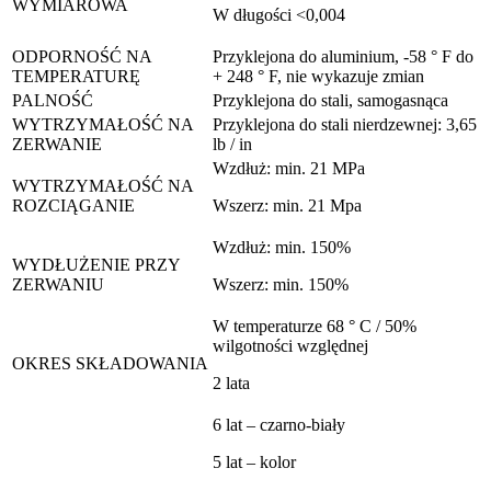
WYMIAROWA
W długości <0,004
ODPORNOŚĆ NA
Przyklejona do aluminium, -58 ° F do
TEMPERATURĘ
+ 248 ° F, nie wykazuje zmian
PALNOŚĆ
Przyklejona do stali, samogasnąca
WYTRZYMAŁOŚĆ NA
Przyklejona do stali nierdzewnej: 3,65
ZERWANIE
lb / in
Wzdłuż: min. 21 MPa
WYTRZYMAŁOŚĆ NA
ROZCIĄGANIE
Wszerz: min. 21 Mpa
Wzdłuż: min. 150%
WYDŁUŻENIE PRZY
ZERWANIU
Wszerz: min. 150%
W temperaturze 68 ° C / 50%
wilgotności względnej
OKRES SKŁADOWANIA
2 lata
6 lat – czarno-biały
5 lat – kolor