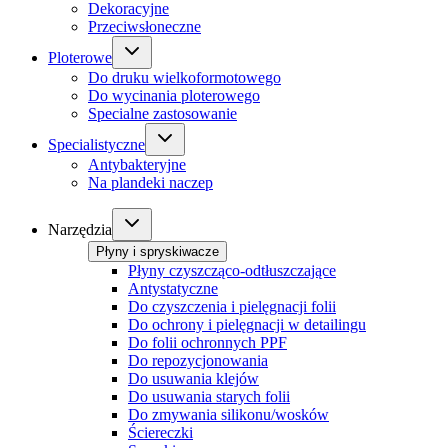
Dekoracyjne
Przeciwsłoneczne
Ploterowe
Do druku wielkoformotowego
Do wycinania ploterowego
Specialne zastosowanie
Specialistyczne
Antybakteryjne
Na plandeki naczep
Narzędzia
Płyny i spryskiwacze
Płyny czyszcząco-odtłuszczające
Antystatyczne
Do czyszczenia i pielęgnacji folii
Do ochrony i pielęgnacji w detailingu
Do folii ochronnych PPF
Do repozycjonowania
Do usuwania klejów
Do usuwania starych folii
Do zmywania silikonu/wosków
Ściereczki