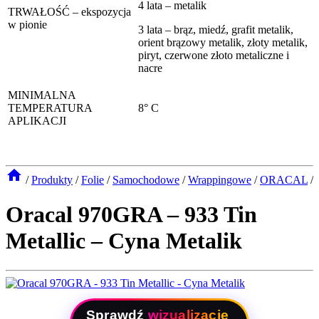
4 lata – metalik
TRWAŁOŚĆ – ekspozycja
w pionie
3 lata – brąz, miedź, grafit metalik,
orient brązowy metalik, złoty metalik,
piryt, czerwone złoto metaliczne i
nacre
MINIMALNA
TEMPERATURA
8° C
APLIKACJI
/
Produkty
/
Folie
/
Samochodowe
/
Wrappingowe
/
ORACAL
/
Oracal 970GRA – 933 Tin
Metallic – Cyna Metalik
Sprawdź
wizualizację