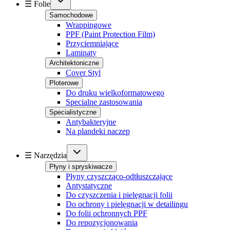
☰ Folie
Samochodowe
Wrappingowe
PPF (Paint Protection Film)
Przyciemniające
Laminaty
Architektoniczne
Cover Styl
Ploterowe
Do druku wielkoformatowego
Specialne zastosowania
Specialistyczne
Antybakteryjne
Na plandeki naczep
☰ Narzędzia
Płyny i spryskiwacze
Płyny czyszcząco-odtłuszczające
Antystatyczne
Do czyszczenia i pielęgnacji folii
Do ochrony i pielęgnacji w detailingu
Do folii ochronnych PPF
Do repozycjonowania