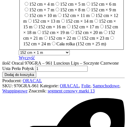
152 cm × 4 m
152 cm × 5 m
152 cm × 6 m
152 cm × 7 m
152 cm × 8 m
152 cm × 9 m
152 cm × 10 m
152 cm × 11 m
152 cm × 12
m
152 cm × 13 m
152 cm × 14 m
152 cm ×
15 m
152 cm × 16 m
152 cm × 17 m
152 cm
× 18 m
152 cm × 19 m
152 cm × 20 m
152
cm × 21 m
152 cm × 22 m
152 cm × 23 m
152 cm × 24 m
Cała rolka (152 cm × 25 m)
Wyczyść
ilość Oracal 970GRA – 961 Luscious Lips – Soczyste Czerwone
Usta Perła Połysk
Dodaj do koszyka
Producent:
ORACAL
SKU:
970GRA-961
Kategorie:
ORACAL
,
Folie
,
Samochodowe
,
Wrappingowe
Znacznik:
segment cenowy marki 13