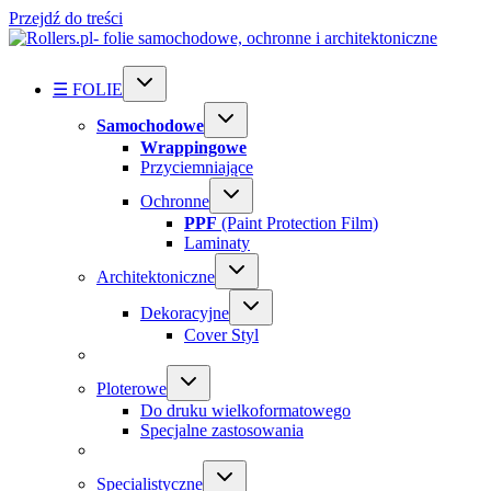
Przejdź do treści
☰ FOLIE
Samochodowe
Wrappingowe
Przyciemniające
Ochronne
PPF
(Paint Protection Film)
Laminaty
Architektoniczne
Dekoracyjne
Cover Styl
Ploterowe
Do druku wielkoformatowego
Specjalne zastosowania
Specialistyczne