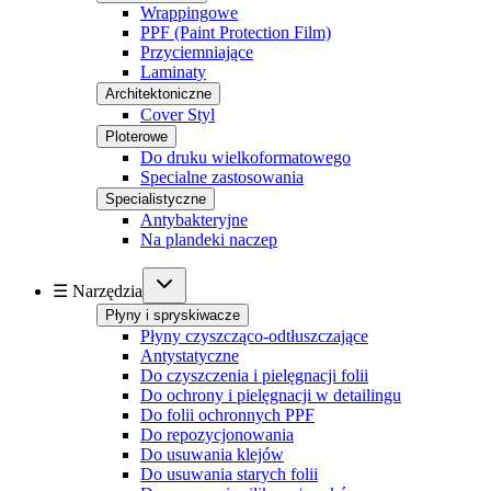
Wrappingowe
PPF (Paint Protection Film)
Przyciemniające
Laminaty
Architektoniczne
Cover Styl
Ploterowe
Do druku wielkoformatowego
Specialne zastosowania
Specialistyczne
Antybakteryjne
Na plandeki naczep
☰ Narzędzia
Płyny i spryskiwacze
Płyny czyszcząco-odtłuszczające
Antystatyczne
Do czyszczenia i pielęgnacji folii
Do ochrony i pielęgnacji w detailingu
Do folii ochronnych PPF
Do repozycjonowania
Do usuwania klejów
Do usuwania starych folii