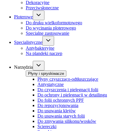
Dekoracyjne
Przeciwsłoneczne
Ploterowe
Do druku wielkoformotowego
Do wycinania ploterowego
Specialne zastosowanie
Specialistyczne
Antybakteryjne
Na plandeki naczep
Narzędzia
Płyny i spryskiwacze
Płyny czyszcząco-odtłuszczające
Antystatyczne
Do czyszczenia i pielęgnacji folii
Do ochrony i pielęgnacji w detailingu
Do folii ochronnych PPF
Do repozycjonowania
Do usuwania klejów
Do usuwania starych folii
Do zmywania silikonu/wosków
Ściereczki