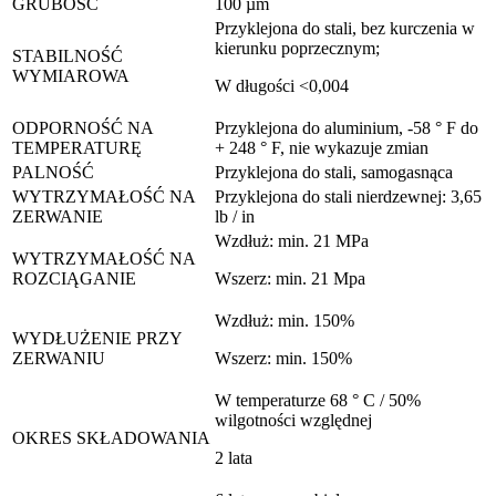
GRUBOŚĆ
100 µm
Przyklejona do stali, bez kurczenia w
kierunku poprzecznym;
STABILNOŚĆ
WYMIAROWA
W długości <0,004
ODPORNOŚĆ NA
Przyklejona do aluminium, -58 ° F do
TEMPERATURĘ
+ 248 ° F, nie wykazuje zmian
PALNOŚĆ
Przyklejona do stali, samogasnąca
WYTRZYMAŁOŚĆ NA
Przyklejona do stali nierdzewnej: 3,65
ZERWANIE
lb / in
Wzdłuż: min. 21 MPa
WYTRZYMAŁOŚĆ NA
ROZCIĄGANIE
Wszerz: min. 21 Mpa
Wzdłuż: min. 150%
WYDŁUŻENIE PRZY
ZERWANIU
Wszerz: min. 150%
W temperaturze 68 ° C / 50%
wilgotności względnej
OKRES SKŁADOWANIA
2 lata