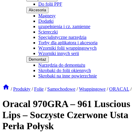
Do folii PPF
Akcesoria
Magnesy
Dodatki
uzupełnienia i cz. zamienne
Ściereczki
Specjalistyczne narzędzia
Torby dla aplikatora i akcesoria
Wzorniki folii wrappingowych
Wzorniki innych serii
Demontaż
Narzędzia do demontażu
Skrobaki do folii okiennych
Skrobaki na inne powierzchnie
/
Produkty
/
Folie
/
Samochodowe
/
Wrappingowe
/
ORACAL
/
Oracal 970GRA – 961 Luscious
Lips – Soczyste Czerwone Usta
Perła Połysk