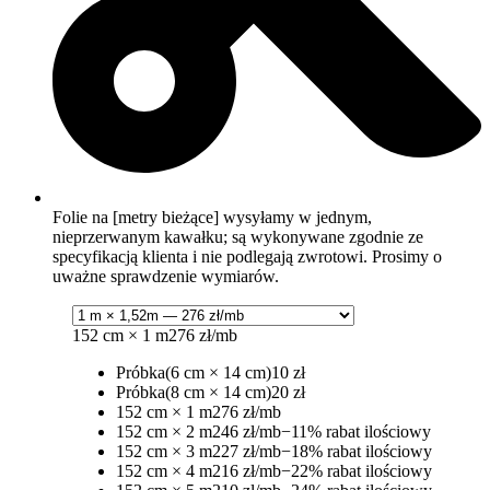
Folie na [metry bieżące] wysyłamy w jednym,
nieprzerwanym kawałku; są wykonywane zgodnie ze
specyfikacją klienta i nie podlegają zwrotowi. Prosimy o
uważne sprawdzenie wymiarów.
152 cm × 1 m
276 zł/mb
Próbka
(6 cm × 14 cm)
10 zł
Próbka
(8 cm × 14 cm)
20 zł
152 cm × 1 m
276 zł/mb
152 cm × 2 m
246 zł/mb
−11% rabat ilościowy
152 cm × 3 m
227 zł/mb
−18% rabat ilościowy
152 cm × 4 m
216 zł/mb
−22% rabat ilościowy