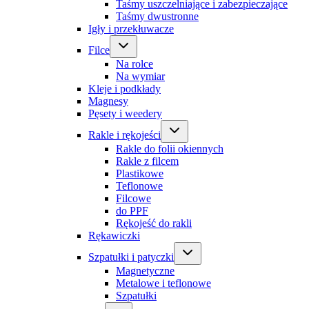
Taśmy uszczelniające i zabezpieczające
Taśmy dwustronne
Igły i przekłuwacze
Filce
Na rolce
Na wymiar
Kleje i podkłady
Magnesy
Pęsety i weedery
Rakle i rękojeści
Rakle do folii okiennych
Rakle z filcem
Plastikowe
Teflonowe
Filcowe
do PPF
Rękojeść do rakli
Rękawiczki
Szpatułki i patyczki
Magnetyczne
Metalowe i teflonowe
Szpatułki