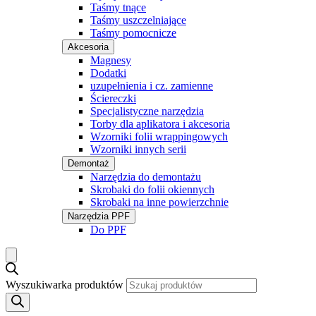
Taśmy tnące
Taśmy uszczelniające
Taśmy pomocnicze
Akcesoria
Magnesy
Dodatki
uzupełnienia i cz. zamienne
Ściereczki
Specjalistyczne narzędzia
Torby dla aplikatora i akcesoria
Wzorniki folii wrappingowych
Wzorniki innych serii
Demontaż
Narzędzia do demontażu
Skrobaki do folii okiennych
Skrobaki na inne powierzchnie
Narzędzia PPF
Do PPF
Wyszukiwarka produktów