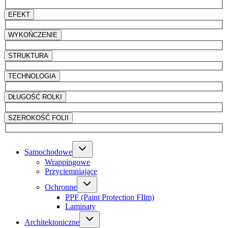
EFEKT
WYKOŃCZENIE
STRUKTURA
TECHNOLOGIA
DŁUGOŚĆ ROLKI
SZEROKOŚĆ FOLII
Samochodowe
Wrappingowe
Przyciemniające
Ochronne
PPF (Paint Protection FIlm)
Laminaty
Architektoniczne