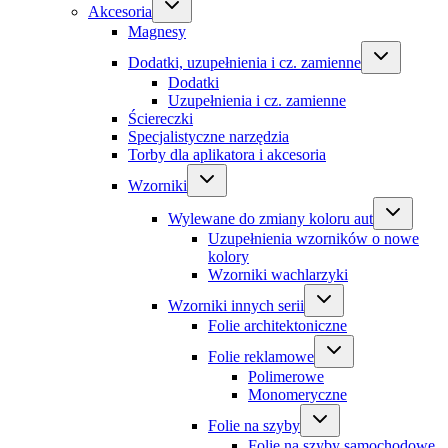
Akcesoria
Magnesy
Dodatki, uzupełnienia i cz. zamienne
Dodatki
Uzupełnienia i cz. zamienne
Ściereczki
Specjalistyczne narzędzia
Torby dla aplikatora i akcesoria
Wzorniki
Wylewane do zmiany koloru aut
Uzupełnienia wzorników o nowe
kolory
Wzorniki wachlarzyki
Wzorniki innych serii
Folie architektoniczne
Folie reklamowe
Polimerowe
Monomeryczne
Folie na szyby
Folie na szyby samochodowe