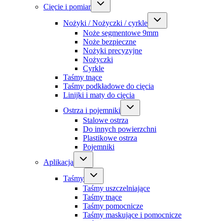
Cięcie i pomiar
Nożyki / Nożyczki / cyrkle
Noże segmentowe 9mm
Noże bezpieczne
Nożyki precyzyjne
Nożyczki
Cyrkle
Taśmy tnące
Taśmy podkładowe do cięcia
Linijki i maty do cięcia
Ostrza i pojemniki
Stalowe ostrza
Do innych powierzchni
Plastikowe ostrza
Pojemniki
Aplikacja
Taśmy
Taśmy uszczelniające
Taśmy tnące
Taśmy pomocnicze
Taśmy maskujące i pomocnicze