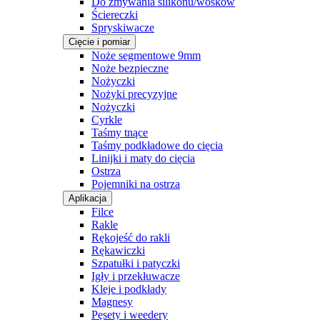
Do zmywania silikonu/wosków
Ściereczki
Spryskiwacze
Cięcie i pomiar
Noże segmentowe 9mm
Noże bezpieczne
Nożyczki
Nożyki precyzyjne
Nożyczki
Cyrkle
Taśmy tnące
Taśmy podkładowe do cięcia
Linijki i maty do cięcia
Ostrza
Pojemniki na ostrza
Aplikacja
Filce
Rakle
Rękojeść do rakli
Rękawiczki
Szpatułki i patyczki
Igły i przekłuwacze
Kleje i podkłady
Magnesy
Pęsety i weedery