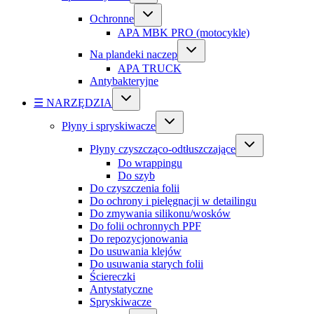
Ochronne
APA MBK PRO (motocykle)
Na plandeki naczep
APA TRUCK
Antybakteryjne
☰ NARZĘDZIA
Płyny i spryskiwacze
Płyny czyszcząco-odtłuszczające
Do wrappingu
Do szyb
Do czyszczenia folii
Do ochrony i pielęgnacji w detailingu
Do zmywania silikonu/wosków
Do folii ochronnych PPF
Do repozycjonowania
Do usuwania klejów
Do usuwania starych folii
Ściereczki
Antystatyczne
Spryskiwacze