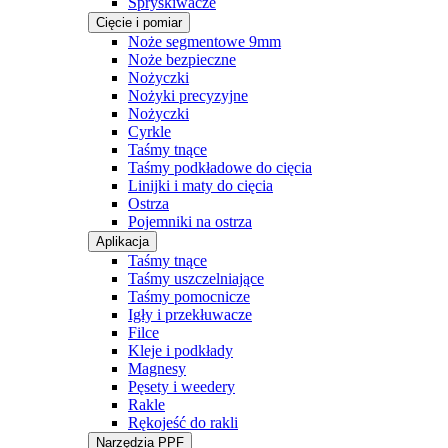
Spryskiwacze
Cięcie i pomiar
Noże segmentowe 9mm
Noże bezpieczne
Nożyczki
Nożyki precyzyjne
Nożyczki
Cyrkle
Taśmy tnące
Taśmy podkładowe do cięcia
Linijki i maty do cięcia
Ostrza
Pojemniki na ostrza
Aplikacja
Taśmy tnące
Taśmy uszczelniające
Taśmy pomocnicze
Igły i przekłuwacze
Filce
Kleje i podkłady
Magnesy
Pęsety i weedery
Rakle
Rękojeść do rakli
Narzędzia PPF