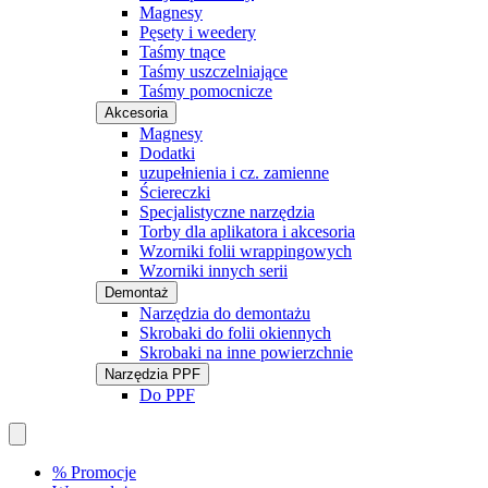
Magnesy
Pęsety i weedery
Taśmy tnące
Taśmy uszczelniające
Taśmy pomocnicze
Akcesoria
Magnesy
Dodatki
uzupełnienia i cz. zamienne
Ściereczki
Specjalistyczne narzędzia
Torby dla aplikatora i akcesoria
Wzorniki folii wrappingowych
Wzorniki innych serii
Demontaż
Narzędzia do demontażu
Skrobaki do folii okiennych
Skrobaki na inne powierzchnie
Narzędzia PPF
Do PPF
% Promocje