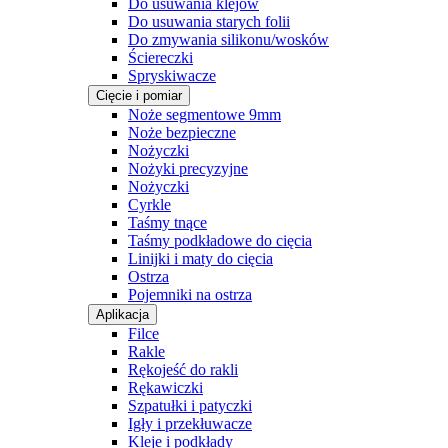
Do usuwania klejów
Do usuwania starych folii
Do zmywania silikonu/wosków
Ściereczki
Spryskiwacze
Cięcie i pomiar
Noże segmentowe 9mm
Noże bezpieczne
Nożyczki
Nożyki precyzyjne
Nożyczki
Cyrkle
Taśmy tnące
Taśmy podkładowe do cięcia
Linijki i maty do cięcia
Ostrza
Pojemniki na ostrza
Aplikacja
Filce
Rakle
Rękojeść do rakli
Rękawiczki
Szpatułki i patyczki
Igły i przekłuwacze
Kleje i podkłady