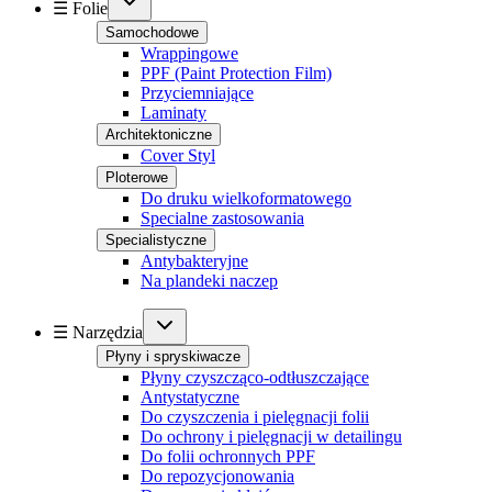
☰ Folie
Samochodowe
Wrappingowe
PPF (Paint Protection Film)
Przyciemniające
Laminaty
Architektoniczne
Cover Styl
Ploterowe
Do druku wielkoformatowego
Specialne zastosowania
Specialistyczne
Antybakteryjne
Na plandeki naczep
☰ Narzędzia
Płyny i spryskiwacze
Płyny czyszcząco-odtłuszczające
Antystatyczne
Do czyszczenia i pielęgnacji folii
Do ochrony i pielęgnacji w detailingu
Do folii ochronnych PPF
Do repozycjonowania