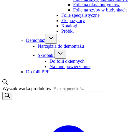
Folie na okna budynków
Folie na szyby w budynkach
Folie specjalistyczne
Ekspozytory
Katalogi
Próbki
Demontaż
Narzędzia do demontażu
Skrobaki
Do folii okiennych
Na inne powierzchnie
Do folii PPF
Wyszukiwarka produktów