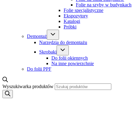
Folie na szyby w budynkach
Folie specjalistyczne
Ekspozytory
Katalogi
Próbki
Demontaż
Narzędzia do demontażu
Skrobaki
Do folii okiennych
Na inne powierzchnie
Do folii PPF
Wyszukiwarka produktów