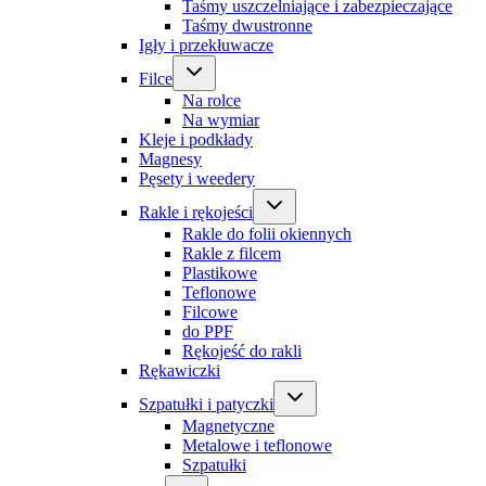
Taśmy uszczelniające i zabezpieczające
Taśmy dwustronne
Igły i przekłuwacze
Filce
Na rolce
Na wymiar
Kleje i podkłady
Magnesy
Pęsety i weedery
Rakle i rękojeści
Rakle do folii okiennych
Rakle z filcem
Plastikowe
Teflonowe
Filcowe
do PPF
Rękojeść do rakli
Rękawiczki
Szpatułki i patyczki
Magnetyczne
Metalowe i teflonowe
Szpatułki