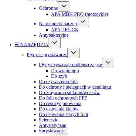
Ochronne
APA MBK PRO (motocykle)
Na plandeki naczep
APA TRUCK
Antybakteryjne
☰ NARZĘDZIA
Płyny i spryskiwacze
Płyny czyszcząco-odtłuszczające
Do wrappingu
Do szyb
Do czyszczenia folii
Do ochrony i pielęgnacji w detailingu
Do zmywania silikonu/wosków
Do folii ochronnych PPF
Do repozycjonowania
Do usuwania klejów
Do usuwania starych folii
Ściereczki
Antystatyczne
Spryskiwacze