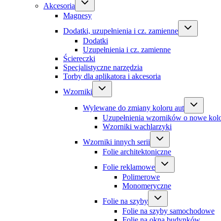
Akcesoria
Magnesy
Dodatki, uzupełnienia i cz. zamienne
Dodatki
Uzupełnienia i cz. zamienne
Ściereczki
Specjalistyczne narzędzia
Torby dla aplikatora i akcesoria
Wzorniki
Wylewane do zmiany koloru aut
Uzupełnienia wzorników o nowe kol
Wzorniki wachlarzyki
Wzorniki innych serii
Folie architektoniczne
Folie reklamowe
Polimerowe
Monomeryczne
Folie na szyby
Folie na szyby samochodowe
Folie na okna budynków