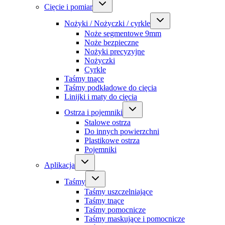
Cięcie i pomiar
Nożyki / Nożyczki / cyrkle
Noże segmentowe 9mm
Noże bezpieczne
Nożyki precyzyjne
Nożyczki
Cyrkle
Taśmy tnące
Taśmy podkładowe do cięcia
Linijki i maty do cięcia
Ostrza i pojemniki
Stalowe ostrza
Do innych powierzchni
Plastikowe ostrza
Pojemniki
Aplikacja
Taśmy
Taśmy uszczelniające
Taśmy tnące
Taśmy pomocnicze
Taśmy maskujące i pomocnicze