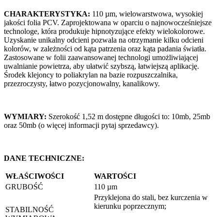
CHARAKTERYSTYKA:
110 µm, wielowarstwowa, wysokiej
jakości folia PCV. Zaprojektowana w oparciu o najnowocześniejsze
technologe, która produkuje hipnotyzujące efekty wielokolorowe.
Uzyskanie unikalny odcieni pozwala na otrzymanie kilku odcieni
kolorów, w zależności od kąta patrzenia oraz kąta padania światła.
Zastosowane w folii zaawansowanej technologi umożliwiającej
uwalnianie powietrza, aby ułatwić szybszą, łatwiejszą aplikację.
Środek klejoncy to poliakrylan na bazie rozpuszczalnika,
przezroczysty, łatwo pozycjonowalny, kanalikowy.
WYMIARY:
Szerokość 1,52 m dostępne długości to: 10mb, 25mb
oraz 50mb (o więcej informacji pytaj sprzedawcy).
DANE TECHNICZNE:
WŁAŚCIWOŚCI
WARTOŚCI
GRUBOŚĆ
110 µm
Przyklejona do stali, bez kurczenia w
kierunku poprzecznym;
STABILNOŚĆ