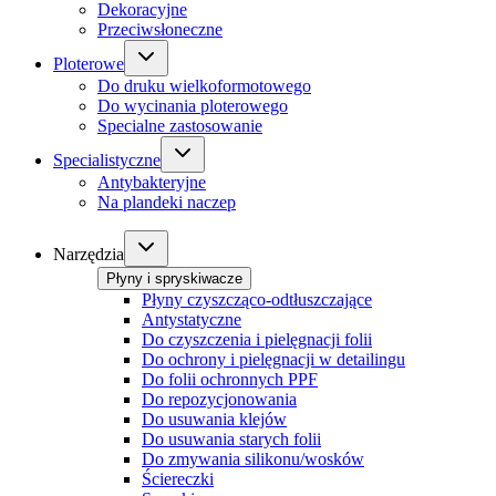
Dekoracyjne
Przeciwsłoneczne
Ploterowe
Do druku wielkoformotowego
Do wycinania ploterowego
Specialne zastosowanie
Specialistyczne
Antybakteryjne
Na plandeki naczep
Narzędzia
Płyny i spryskiwacze
Płyny czyszcząco-odtłuszczające
Antystatyczne
Do czyszczenia i pielęgnacji folii
Do ochrony i pielęgnacji w detailingu
Do folii ochronnych PPF
Do repozycjonowania
Do usuwania klejów
Do usuwania starych folii
Do zmywania silikonu/wosków
Ściereczki