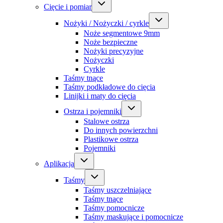
Cięcie i pomiar
Nożyki / Nożyczki / cyrkle
Noże segmentowe 9mm
Noże bezpieczne
Nożyki precyzyjne
Nożyczki
Cyrkle
Taśmy tnące
Taśmy podkładowe do cięcia
Linijki i maty do cięcia
Ostrza i pojemniki
Stalowe ostrza
Do innych powierzchni
Plastikowe ostrza
Pojemniki
Aplikacja
Taśmy
Taśmy uszczelniające
Taśmy tnące
Taśmy pomocnicze
Taśmy maskujące i pomocnicze