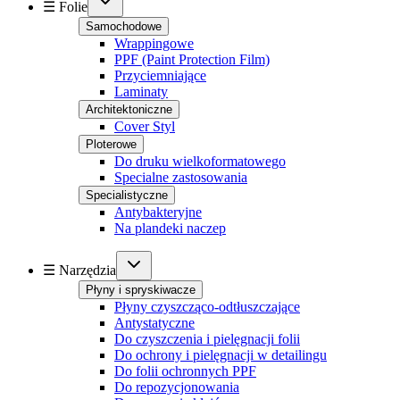
☰ Folie
Samochodowe
Wrappingowe
PPF (Paint Protection Film)
Przyciemniające
Laminaty
Architektoniczne
Cover Styl
Ploterowe
Do druku wielkoformatowego
Specialne zastosowania
Specialistyczne
Antybakteryjne
Na plandeki naczep
☰ Narzędzia
Płyny i spryskiwacze
Płyny czyszcząco-odtłuszczające
Antystatyczne
Do czyszczenia i pielęgnacji folii
Do ochrony i pielęgnacji w detailingu
Do folii ochronnych PPF
Do repozycjonowania