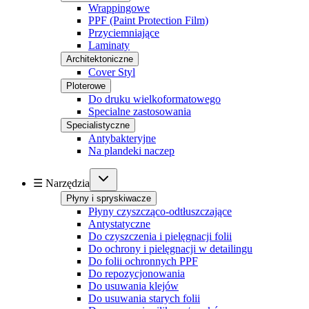
Wrappingowe
PPF (Paint Protection Film)
Przyciemniające
Laminaty
Architektoniczne
Cover Styl
Ploterowe
Do druku wielkoformatowego
Specialne zastosowania
Specialistyczne
Antybakteryjne
Na plandeki naczep
☰ Narzędzia
Płyny i spryskiwacze
Płyny czyszcząco-odtłuszczające
Antystatyczne
Do czyszczenia i pielęgnacji folii
Do ochrony i pielęgnacji w detailingu
Do folii ochronnych PPF
Do repozycjonowania
Do usuwania klejów
Do usuwania starych folii