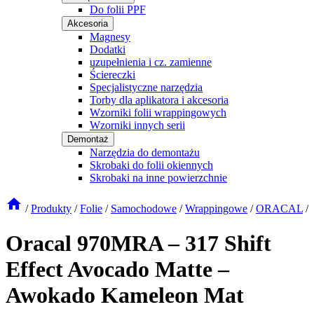
Do folii PPF
Akcesoria
Magnesy
Dodatki
uzupełnienia i cz. zamienne
Ściereczki
Specjalistyczne narzędzia
Torby dla aplikatora i akcesoria
Wzorniki folii wrappingowych
Wzorniki innych serii
Demontaż
Narzędzia do demontażu
Skrobaki do folii okiennych
Skrobaki na inne powierzchnie
/
Produkty
/
Folie
/
Samochodowe
/
Wrappingowe
/
ORACAL
/
Oracal 970MRA – 317 Shift
Effect Avocado Matte –
Awokado Kameleon Mat