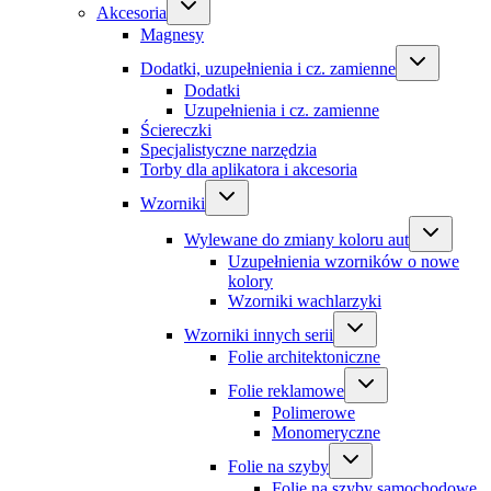
Akcesoria
Magnesy
Dodatki, uzupełnienia i cz. zamienne
Dodatki
Uzupełnienia i cz. zamienne
Ściereczki
Specjalistyczne narzędzia
Torby dla aplikatora i akcesoria
Wzorniki
Wylewane do zmiany koloru aut
Uzupełnienia wzorników o nowe
kolory
Wzorniki wachlarzyki
Wzorniki innych serii
Folie architektoniczne
Folie reklamowe
Polimerowe
Monomeryczne
Folie na szyby
Folie na szyby samochodowe