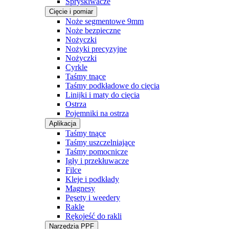
Spryskiwacze
Cięcie i pomiar
Noże segmentowe 9mm
Noże bezpieczne
Nożyczki
Nożyki precyzyjne
Nożyczki
Cyrkle
Taśmy tnące
Taśmy podkładowe do cięcia
Linijki i maty do cięcia
Ostrza
Pojemniki na ostrza
Aplikacja
Taśmy tnące
Taśmy uszczelniające
Taśmy pomocnicze
Igły i przekłuwacze
Filce
Kleje i podkłady
Magnesy
Pęsety i weedery
Rakle
Rękojeść do rakli
Narzędzia PPF