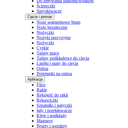
Do zmywania silikonu/wosków
Ściereczki
Spryskiwacze
Cięcie i pomiar
Noże segmentowe 9mm
Noże bezpieczne
Nożyczki
Nożyki precyzyjne
Nożyczki
Cyrkle
Taśmy tnące
Taśmy podkładowe do cięcia
Linijki i maty do cięcia
Ostrza
Pojemniki na ostrza
Aplikacja
Filce
Rakle
Rękojeść do rakli
Rękawiczki
Szpatułki i patyczki
Igły i przekłuwacze
Kleje i podkłady
Magnesy
Pęsety i weedery