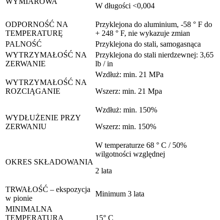
WYMIAROWA
W długości <0,004
ODPORNOŚĆ NA
Przyklejona do aluminium, -58 ° F do
TEMPERATURĘ
+ 248 ° F, nie wykazuje zmian
PALNOŚĆ
Przyklejona do stali, samogasnąca
WYTRZYMAŁOŚĆ NA
Przyklejona do stali nierdzewnej: 3,65
ZERWANIE
lb / in
Wzdłuż: min. 21 MPa
WYTRZYMAŁOŚĆ NA
ROZCIĄGANIE
Wszerz: min. 21 Mpa
Wzdłuż: min. 150%
WYDŁUŻENIE PRZY
ZERWANIU
Wszerz: min. 150%
W temperaturze 68 ° C / 50%
wilgotności względnej
OKRES SKŁADOWANIA
2 lata
TRWAŁOŚĆ – ekspozycja
Minimum 3 lata
w pionie
MINIMALNA
TEMPERATURA
15° C