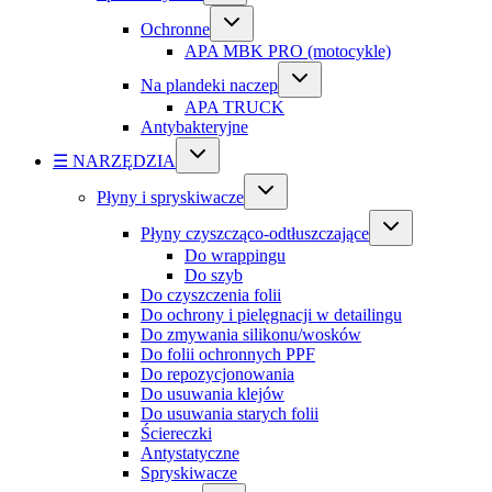
Ochronne
APA MBK PRO (motocykle)
Na plandeki naczep
APA TRUCK
Antybakteryjne
☰ NARZĘDZIA
Płyny i spryskiwacze
Płyny czyszcząco-odtłuszczające
Do wrappingu
Do szyb
Do czyszczenia folii
Do ochrony i pielęgnacji w detailingu
Do zmywania silikonu/wosków
Do folii ochronnych PPF
Do repozycjonowania
Do usuwania klejów
Do usuwania starych folii
Ściereczki
Antystatyczne
Spryskiwacze