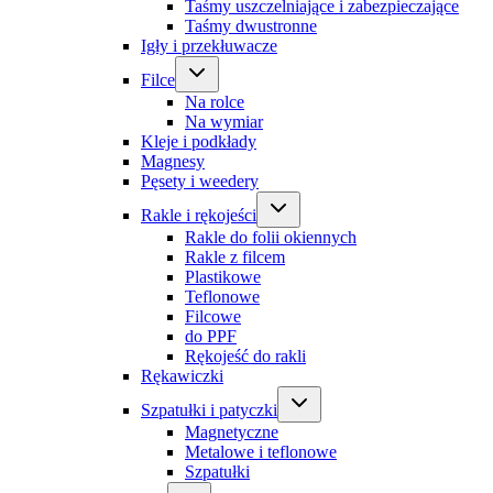
Taśmy uszczelniające i zabezpieczające
Taśmy dwustronne
Igły i przekłuwacze
Filce
Na rolce
Na wymiar
Kleje i podkłady
Magnesy
Pęsety i weedery
Rakle i rękojeści
Rakle do folii okiennych
Rakle z filcem
Plastikowe
Teflonowe
Filcowe
do PPF
Rękojeść do rakli
Rękawiczki
Szpatułki i patyczki
Magnetyczne
Metalowe i teflonowe
Szpatułki