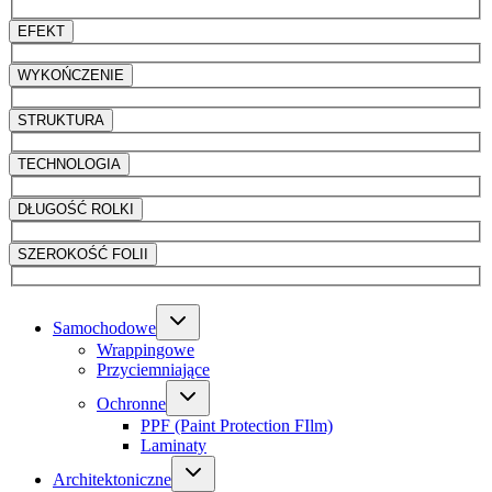
EFEKT
WYKOŃCZENIE
STRUKTURA
TECHNOLOGIA
DŁUGOŚĆ ROLKI
SZEROKOŚĆ FOLII
Samochodowe
Wrappingowe
Przyciemniające
Ochronne
PPF (Paint Protection FIlm)
Laminaty
Architektoniczne