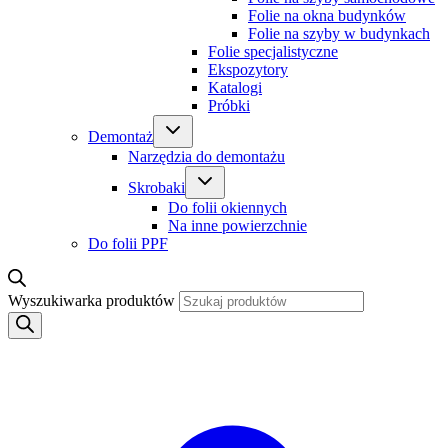
Folie na okna budynków
Folie na szyby w budynkach
Folie specjalistyczne
Ekspozytory
Katalogi
Próbki
Demontaż
Narzędzia do demontażu
Skrobaki
Do folii okiennych
Na inne powierzchnie
Do folii PPF
Wyszukiwarka produktów