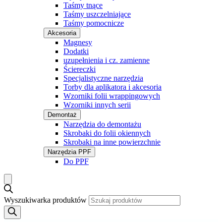
Taśmy tnące
Taśmy uszczelniające
Taśmy pomocnicze
Akcesoria
Magnesy
Dodatki
uzupełnienia i cz. zamienne
Ściereczki
Specjalistyczne narzędzia
Torby dla aplikatora i akcesoria
Wzorniki folii wrappingowych
Wzorniki innych serii
Demontaż
Narzędzia do demontażu
Skrobaki do folii okiennych
Skrobaki na inne powierzchnie
Narzędzia PPF
Do PPF
Wyszukiwarka produktów