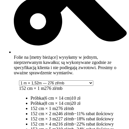
Folie na [metry bieżące] wysyłamy w jednym,
nieprzerwanym kawałku; są wykonywane zgodnie ze
specyfikacją klienta i nie podlegają zwrotowi. Prosimy o
uważne sprawdzenie wymiarów.
152 cm × 1 m
276 zł/mb
Próbka
(6 cm × 14 cm)
10 zł
Próbka
(8 cm × 14 cm)
20 zł
152 cm × 1 m
276 zł/mb
152 cm × 2 m
246 zł/mb
−11% rabat ilościowy
152 cm × 3 m
227 zł/mb
−18% rabat ilościowy
152 cm × 4 m
216 zł/mb
−22% rabat ilościowy