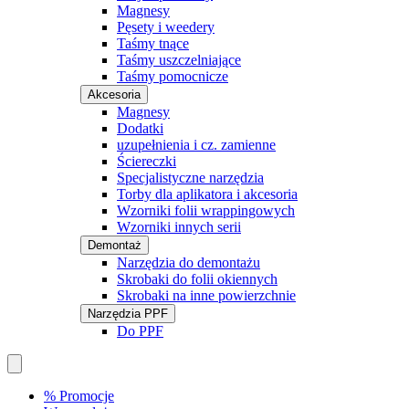
Magnesy
Pęsety i weedery
Taśmy tnące
Taśmy uszczelniające
Taśmy pomocnicze
Akcesoria
Magnesy
Dodatki
uzupełnienia i cz. zamienne
Ściereczki
Specjalistyczne narzędzia
Torby dla aplikatora i akcesoria
Wzorniki folii wrappingowych
Wzorniki innych serii
Demontaż
Narzędzia do demontażu
Skrobaki do folii okiennych
Skrobaki na inne powierzchnie
Narzędzia PPF
Do PPF
% Promocje