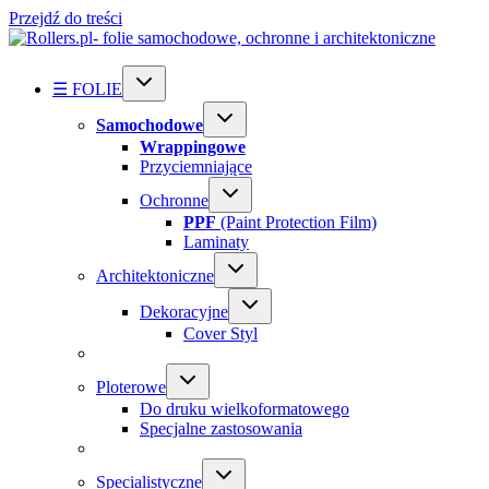
Przejdź do treści
☰ FOLIE
Samochodowe
Wrappingowe
Przyciemniające
Ochronne
PPF
(Paint Protection Film)
Laminaty
Architektoniczne
Dekoracyjne
Cover Styl
Ploterowe
Do druku wielkoformatowego
Specjalne zastosowania
Specialistyczne