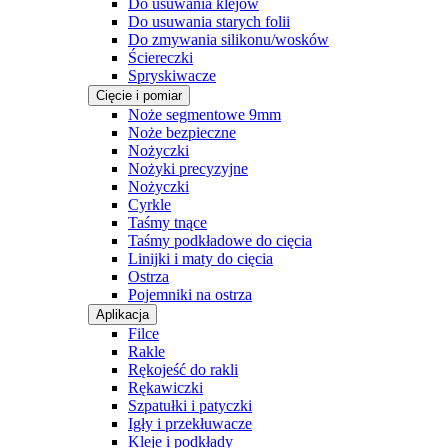
Do usuwania klejów
Do usuwania starych folii
Do zmywania silikonu/wosków
Ściereczki
Spryskiwacze
Cięcie i pomiar
Noże segmentowe 9mm
Noże bezpieczne
Nożyczki
Nożyki precyzyjne
Nożyczki
Cyrkle
Taśmy tnące
Taśmy podkładowe do cięcia
Linijki i maty do cięcia
Ostrza
Pojemniki na ostrza
Aplikacja
Filce
Rakle
Rękojeść do rakli
Rękawiczki
Szpatułki i patyczki
Igły i przekłuwacze
Kleje i podkłady