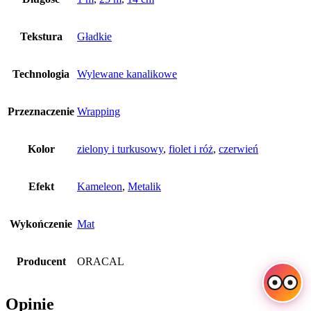
Tekstura
Gładkie
Technologia
Wylewane kanalikowe
Przeznaczenie
Wrapping
Kolor
zielony i turkusowy
,
fiolet i róż
,
czerwień
Efekt
Kameleon
,
Metalik
Wykończenie
Mat
Producent
ORACAL
Opinie