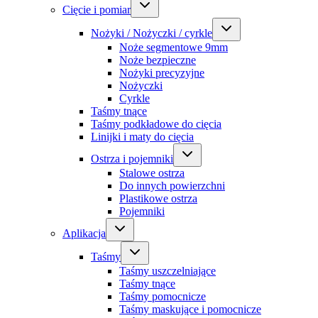
Cięcie i pomiar
Nożyki / Nożyczki / cyrkle
Noże segmentowe 9mm
Noże bezpieczne
Nożyki precyzyjne
Nożyczki
Cyrkle
Taśmy tnące
Taśmy podkładowe do cięcia
Linijki i maty do cięcia
Ostrza i pojemniki
Stalowe ostrza
Do innych powierzchni
Plastikowe ostrza
Pojemniki
Aplikacja
Taśmy
Taśmy uszczelniające
Taśmy tnące
Taśmy pomocnicze
Taśmy maskujące i pomocnicze