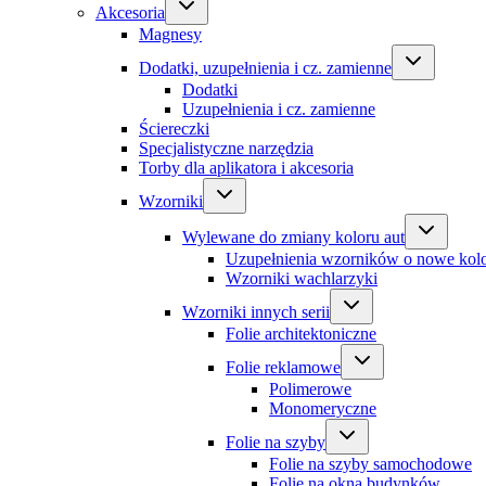
Akcesoria
Magnesy
Dodatki, uzupełnienia i cz. zamienne
Dodatki
Uzupełnienia i cz. zamienne
Ściereczki
Specjalistyczne narzędzia
Torby dla aplikatora i akcesoria
Wzorniki
Wylewane do zmiany koloru aut
Uzupełnienia wzorników o nowe kol
Wzorniki wachlarzyki
Wzorniki innych serii
Folie architektoniczne
Folie reklamowe
Polimerowe
Monomeryczne
Folie na szyby
Folie na szyby samochodowe
Folie na okna budynków