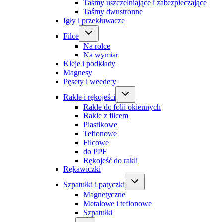
Taśmy uszczelniające i zabezpieczające
Taśmy dwustronne
Igły i przekłuwacze
Filce
Na rolce
Na wymiar
Kleje i podkłady
Magnesy
Pęsety i weedery
Rakle i rękojeści
Rakle do folii okiennych
Rakle z filcem
Plastikowe
Teflonowe
Filcowe
do PPF
Rękojeść do rakli
Rękawiczki
Szpatułki i patyczki
Magnetyczne
Metalowe i teflonowe
Szpatułki