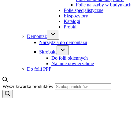
Folie na szyby w budynkach
Folie specjalistyczne
Ekspozytory
Katalogi
Próbki
Demontaż
Narzędzia do demontażu
Skrobaki
Do folii okiennych
Na inne powierzchnie
Do folii PPF
Wyszukiwarka produktów