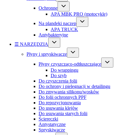
Ochronne
APA MBK PRO (motocykle)
Na plandeki naczep
APA TRUCK
Antybakteryjne
☰ NARZĘDZIA
Płyny i spryskiwacze
Płyny czyszcząco-odtłuszczające
Do wrappingu
Do szyb
Do czyszczenia folii
Do ochrony i pielęgnacji w detailingu
Do zmywania silikonu/wosków
Do folii ochronnych PPF
Do repozycjonowania
Do usuwania klejów
Do usuwania starych folii
Ściereczki
Antystatyczne
Spryskiwacze