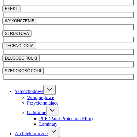
EFEKT
WYKOŃCZENIE
STRUKTURA
TECHNOLOGIA
DŁUGOŚĆ ROLKI
SZEROKOŚĆ FOLII
Samochodowe
Wrappingowe
Przyciemniające
Ochronne
PPF (Paint Protection FIlm)
Laminaty
Architektoniczne