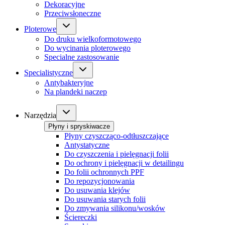
Dekoracyjne
Przeciwsłoneczne
Ploterowe
Do druku wielkoformotowego
Do wycinania ploterowego
Specialne zastosowanie
Specialistyczne
Antybakteryjne
Na plandeki naczep
Narzędzia
Płyny i spryskiwacze
Płyny czyszcząco-odtłuszczające
Antystatyczne
Do czyszczenia i pielęgnacji folii
Do ochrony i pielęgnacji w detailingu
Do folii ochronnych PPF
Do repozycjonowania
Do usuwania klejów
Do usuwania starych folii
Do zmywania silikonu/wosków
Ściereczki