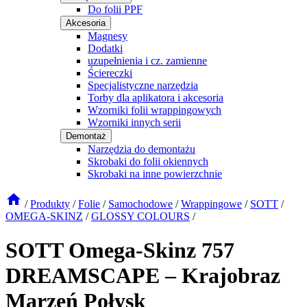
Do folii PPF
Akcesoria
Magnesy
Dodatki
uzupełnienia i cz. zamienne
Ściereczki
Specjalistyczne narzędzia
Torby dla aplikatora i akcesoria
Wzorniki folii wrappingowych
Wzorniki innych serii
Demontaż
Narzędzia do demontażu
Skrobaki do folii okiennych
Skrobaki na inne powierzchnie
/
Produkty
/
Folie
/
Samochodowe
/
Wrappingowe
/
SOTT
/
OMEGA-SKINZ
/
GLOSSY COLOURS
/
SOTT Omega-Skinz 757
DREAMSCAPE – Krajobraz
Marzeń Połysk