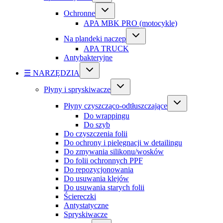
Ochronne
APA MBK PRO (motocykle)
Na plandeki naczep
APA TRUCK
Antybakteryjne
☰ NARZĘDZIA
Płyny i spryskiwacze
Płyny czyszcząco-odtłuszczające
Do wrappingu
Do szyb
Do czyszczenia folii
Do ochrony i pielęgnacji w detailingu
Do zmywania silikonu/wosków
Do folii ochronnych PPF
Do repozycjonowania
Do usuwania klejów
Do usuwania starych folii
Ściereczki
Antystatyczne
Spryskiwacze