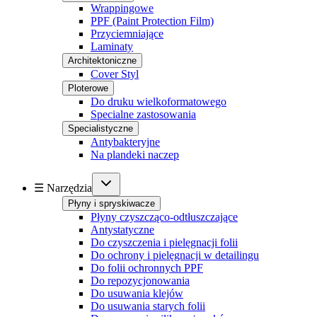
Wrappingowe
PPF (Paint Protection Film)
Przyciemniające
Laminaty
Architektoniczne
Cover Styl
Ploterowe
Do druku wielkoformatowego
Specialne zastosowania
Specialistyczne
Antybakteryjne
Na plandeki naczep
☰ Narzędzia
Płyny i spryskiwacze
Płyny czyszcząco-odtłuszczające
Antystatyczne
Do czyszczenia i pielęgnacji folii
Do ochrony i pielęgnacji w detailingu
Do folii ochronnych PPF
Do repozycjonowania
Do usuwania klejów
Do usuwania starych folii