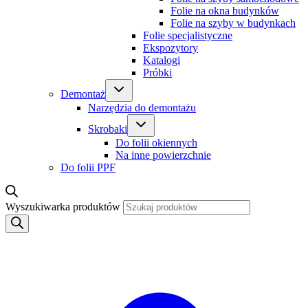
Folie na okna budynków
Folie na szyby w budynkach
Folie specjalistyczne
Ekspozytory
Katalogi
Próbki
Demontaż
Narzędzia do demontażu
Skrobaki
Do folii okiennych
Na inne powierzchnie
Do folii PPF
Wyszukiwarka produktów