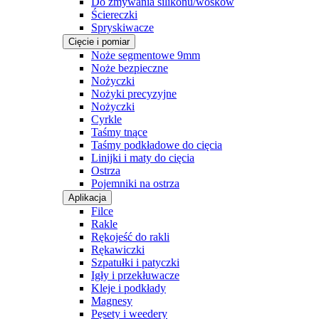
Do zmywania silikonu/wosków
Ściereczki
Spryskiwacze
Cięcie i pomiar
Noże segmentowe 9mm
Noże bezpieczne
Nożyczki
Nożyki precyzyjne
Nożyczki
Cyrkle
Taśmy tnące
Taśmy podkładowe do cięcia
Linijki i maty do cięcia
Ostrza
Pojemniki na ostrza
Aplikacja
Filce
Rakle
Rękojeść do rakli
Rękawiczki
Szpatułki i patyczki
Igły i przekłuwacze
Kleje i podkłady
Magnesy
Pęsety i weedery