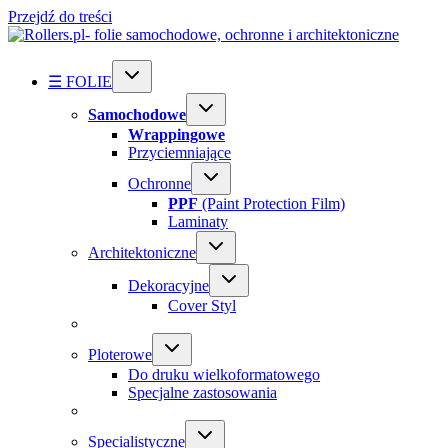
Przejdź do treści
☰ FOLIE
Samochodowe
Wrappingowe
Przyciemniające
Ochronne
PPF
(Paint Protection Film)
Laminaty
Architektoniczne
Dekoracyjne
Cover Styl
Ploterowe
Do druku wielkoformatowego
Specjalne zastosowania
Specialistyczne