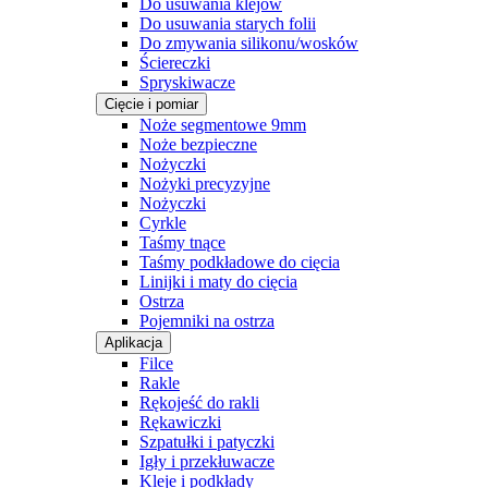
Do usuwania klejów
Do usuwania starych folii
Do zmywania silikonu/wosków
Ściereczki
Spryskiwacze
Cięcie i pomiar
Noże segmentowe 9mm
Noże bezpieczne
Nożyczki
Nożyki precyzyjne
Nożyczki
Cyrkle
Taśmy tnące
Taśmy podkładowe do cięcia
Linijki i maty do cięcia
Ostrza
Pojemniki na ostrza
Aplikacja
Filce
Rakle
Rękojeść do rakli
Rękawiczki
Szpatułki i patyczki
Igły i przekłuwacze
Kleje i podkłady