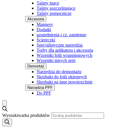
Taśmy tnące
Taśmy uszczelniające
Taśmy pomocnicze
Akcesoria
Magnesy
Dodatki
uzupełnienia i cz. zamienne
Ściereczki
Specjalistyczne narzędzia
Torby dla aplikatora i akcesoria
Wzorniki folii wrappingowych
Wzorniki innych serii
Demontaż
Narzędzia do demontażu
Skrobaki do folii okiennych
Skrobaki na inne powierzchnie
Narzędzia PPF
Do PPF
Wyszukiwarka produktów