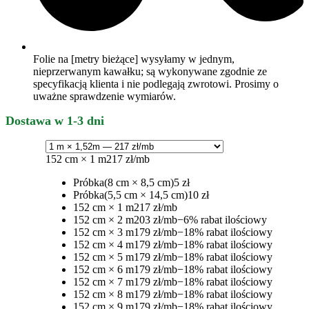
Folie na [metry bieżące] wysyłamy w jednym,
nieprzerwanym kawałku; są wykonywane zgodnie ze
specyfikacją klienta i nie podlegają zwrotowi. Prosimy o
uważne sprawdzenie wymiarów.
Dostawa w 1-3 dni
152 cm × 1 m
217 zł/mb
Próbka
(8 cm × 8,5 cm)
5 zł
Próbka
(5,5 cm × 14,5 cm)
10 zł
152 cm × 1 m
217 zł/mb
152 cm × 2 m
203 zł/mb
−6% rabat ilościowy
152 cm × 3 m
179 zł/mb
−18% rabat ilościowy
152 cm × 4 m
179 zł/mb
−18% rabat ilościowy
152 cm × 5 m
179 zł/mb
−18% rabat ilościowy
152 cm × 6 m
179 zł/mb
−18% rabat ilościowy
152 cm × 7 m
179 zł/mb
−18% rabat ilościowy
152 cm × 8 m
179 zł/mb
−18% rabat ilościowy
152 cm × 9 m
179 zł/mb
−18% rabat ilościowy