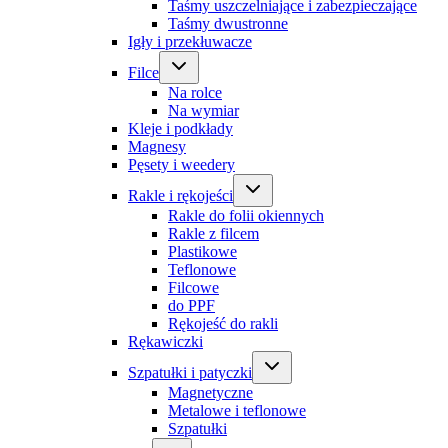
Taśmy uszczelniające i zabezpieczające
Taśmy dwustronne
Igły i przekłuwacze
Filce
Na rolce
Na wymiar
Kleje i podkłady
Magnesy
Pęsety i weedery
Rakle i rękojeści
Rakle do folii okiennych
Rakle z filcem
Plastikowe
Teflonowe
Filcowe
do PPF
Rękojeść do rakli
Rękawiczki
Szpatułki i patyczki
Magnetyczne
Metalowe i teflonowe
Szpatułki