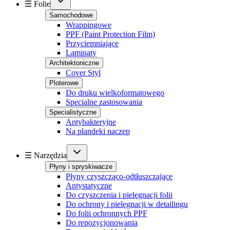
☰ Folie
Samochodowe
Wrappingowe
PPF (Paint Protection Film)
Przyciemniające
Laminaty
Architektoniczne
Cover Styl
Ploterowe
Do druku wielkoformatowego
Specialne zastosowania
Specialistyczne
Antybakteryjne
Na plandeki naczep
☰ Narzędzia
Płyny i spryskiwacze
Płyny czyszcząco-odtłuszczające
Antystatyczne
Do czyszczenia i pielęgnacji folii
Do ochrony i pielęgnacji w detailingu
Do folii ochronnych PPF
Do repozycjonowania