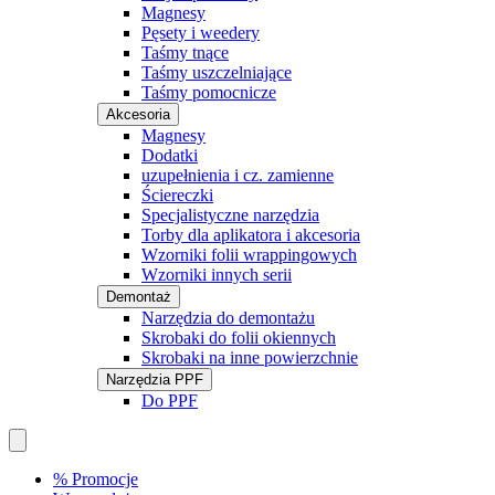
Magnesy
Pęsety i weedery
Taśmy tnące
Taśmy uszczelniające
Taśmy pomocnicze
Akcesoria
Magnesy
Dodatki
uzupełnienia i cz. zamienne
Ściereczki
Specjalistyczne narzędzia
Torby dla aplikatora i akcesoria
Wzorniki folii wrappingowych
Wzorniki innych serii
Demontaż
Narzędzia do demontażu
Skrobaki do folii okiennych
Skrobaki na inne powierzchnie
Narzędzia PPF
Do PPF
% Promocje