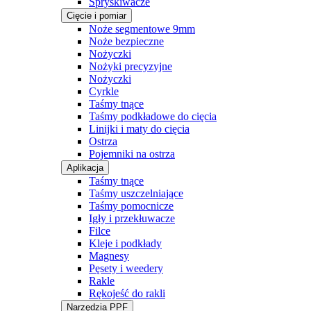
Spryskiwacze
Cięcie i pomiar
Noże segmentowe 9mm
Noże bezpieczne
Nożyczki
Nożyki precyzyjne
Nożyczki
Cyrkle
Taśmy tnące
Taśmy podkładowe do cięcia
Linijki i maty do cięcia
Ostrza
Pojemniki na ostrza
Aplikacja
Taśmy tnące
Taśmy uszczelniające
Taśmy pomocnicze
Igły i przekłuwacze
Filce
Kleje i podkłady
Magnesy
Pęsety i weedery
Rakle
Rękojeść do rakli
Narzędzia PPF