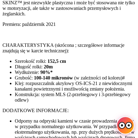
SKINZ™ jest niezwykle plastyczna i może być stosowana nie tylko
w motoryzacji, ale także w zastosowaniach przemysłowych i
żeglarskich.
Premiera: październik 2021
CHARAKTERYSTYKA (skrócona ; szczegółowe informacje
znajdują się w karcie technicznej):
Szerokość rolki:
152,5 cm
Długość rolki:
20m
Wydłużenie:
90%*
Grubość:
100-140 mikronów
(w zależności od koloru)#
Klej: rozpuszczalnik akrylowy OS-ICS-21 z niewidocznymi
kanałami powietrznymi i możliwością zmiany położenia.
Konstrukcja: system MLS (2-przebiegowy i 3-przebiegowy
odlew)
DODATKOWE INFORMACJE:
Odporny na odpryski kamieni w czasie prowadzenia pojazdu
w przypadku normalnego użytkowania. W przypadku
ekstremalnego użytkowania, np. przy dużych prędkościach w
wyścigach samochodowych lub wyścigach drogowych, firma