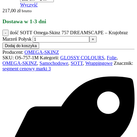
Wyczyść
217,00
zł
brutto
Dostawa w 1-3 dni
ilość SOTT Omega-Skinz 757 DREAMSCAPE – Krajobraz
Marzeń Połysk
Dodaj do koszyka
Producent:
OMEGA-SKINZ
SKU:
OS-757-1M
Kategorii:
GLOSSY COLOURS
,
Folie
,
OMEGA-SKINZ
,
Samochodowe
,
SOTT
,
Wrappingowe
Znacznik:
segment cenowy marki 3