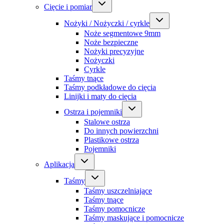
Cięcie i pomiar
Nożyki / Nożyczki / cyrkle
Noże segmentowe 9mm
Noże bezpieczne
Nożyki precyzyjne
Nożyczki
Cyrkle
Taśmy tnące
Taśmy podkładowe do cięcia
Linijki i maty do cięcia
Ostrza i pojemniki
Stalowe ostrza
Do innych powierzchni
Plastikowe ostrza
Pojemniki
Aplikacja
Taśmy
Taśmy uszczelniające
Taśmy tnące
Taśmy pomocnicze
Taśmy maskujące i pomocnicze