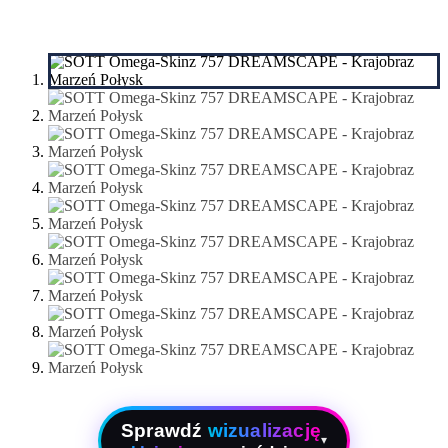
Sprawdź
wizualizację
▾