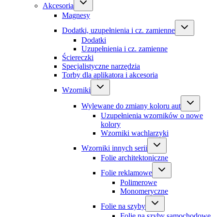
Akcesoria
Magnesy
Dodatki, uzupełnienia i cz. zamienne
Dodatki
Uzupełnienia i cz. zamienne
Ściereczki
Specjalistyczne narzędzia
Torby dla aplikatora i akcesoria
Wzorniki
Wylewane do zmiany koloru aut
Uzupełnienia wzorników o nowe
kolory
Wzorniki wachlarzyki
Wzorniki innych serii
Folie architektoniczne
Folie reklamowe
Polimerowe
Monomeryczne
Folie na szyby
Folie na szyby samochodowe