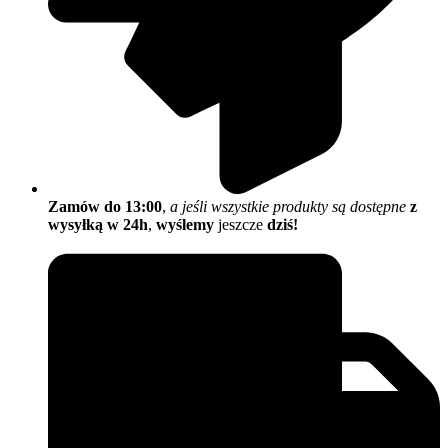
Zamów do 13:00
,
a jeśli wszystkie produkty są dostępne
z
wysyłką w 24h
,
wyślemy
jeszcze
dziś!