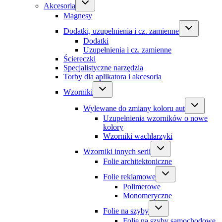
Akcesoria
Magnesy
Dodatki, uzupełnienia i cz. zamienne
Dodatki
Uzupełnienia i cz. zamienne
Ściereczki
Specjalistyczne narzędzia
Torby dla aplikatora i akcesoria
Wzorniki
Wylewane do zmiany koloru aut
Uzupełnienia wzorników o nowe
kolory
Wzorniki wachlarzyki
Wzorniki innych serii
Folie architektoniczne
Folie reklamowe
Polimerowe
Monomeryczne
Folie na szyby
Folie na szyby samochodowe