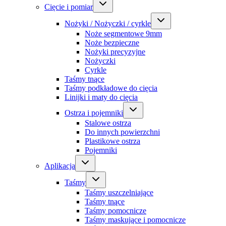
Cięcie i pomiar
Nożyki / Nożyczki / cyrkle
Noże segmentowe 9mm
Noże bezpieczne
Nożyki precyzyjne
Nożyczki
Cyrkle
Taśmy tnące
Taśmy podkładowe do cięcia
Linijki i maty do cięcia
Ostrza i pojemniki
Stalowe ostrza
Do innych powierzchni
Plastikowe ostrza
Pojemniki
Aplikacja
Taśmy
Taśmy uszczelniające
Taśmy tnące
Taśmy pomocnicze
Taśmy maskujące i pomocnicze