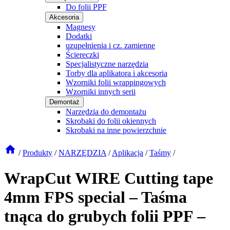
Do folii PPF
Akcesoria
Magnesy
Dodatki
uzupełnienia i cz. zamienne
Ściereczki
Specjalistyczne narzędzia
Torby dla aplikatora i akcesoria
Wzorniki folii wrappingowych
Wzorniki innych serii
Demontaż
Narzędzia do demontażu
Skrobaki do folii okiennych
Skrobaki na inne powierzchnie
/
Produkty
/
NARZĘDZIA
/
Aplikacja
/
Taśmy
/
WrapCut WIRE Cutting tape
4mm FPS special – Taśma
tnąca do grubych folii PPF –