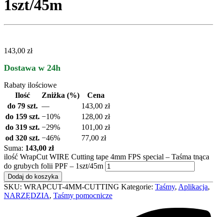
1szt/45m
143,00 zł
Dostawa w 24h
Rabaty ilościowe
Ilość
Zniżka (%)
Cena
do 79 szt.
—
143,00
zł
do 159 szt.
−10%
128,00
zł
do 319 szt.
−29%
101,00
zł
od 320 szt.
−46%
77,00
zł
Suma:
143,00 zł
ilość WrapCut WIRE Cutting tape 4mm FPS special – Taśma tnąca
do grubych folii PPF – 1szt/45m
Dodaj do koszyka
SKU:
WRAPCUT-4MM-CUTTING
Kategorie:
Taśmy
,
Aplikacja
,
NARZĘDZIA
,
Taśmy pomocnicze