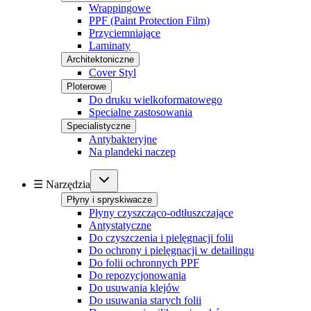
Wrappingowe
PPF (Paint Protection Film)
Przyciemniające
Laminaty
Architektoniczne
Cover Styl
Ploterowe
Do druku wielkoformatowego
Specialne zastosowania
Specialistyczne
Antybakteryjne
Na plandeki naczep
☰ Narzędzia
Płyny i spryskiwacze
Płyny czyszcząco-odtłuszczające
Antystatyczne
Do czyszczenia i pielęgnacji folii
Do ochrony i pielęgnacji w detailingu
Do folii ochronnych PPF
Do repozycjonowania
Do usuwania klejów
Do usuwania starych folii