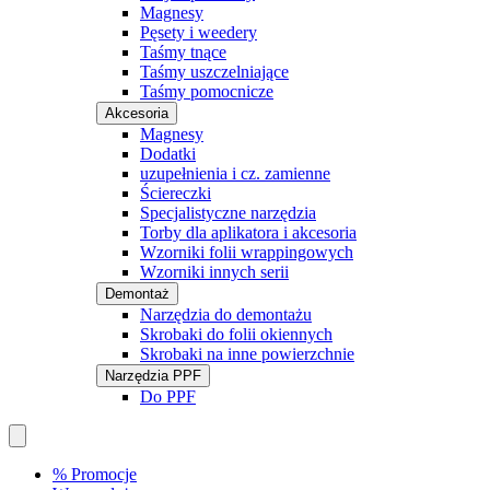
Magnesy
Pęsety i weedery
Taśmy tnące
Taśmy uszczelniające
Taśmy pomocnicze
Akcesoria
Magnesy
Dodatki
uzupełnienia i cz. zamienne
Ściereczki
Specjalistyczne narzędzia
Torby dla aplikatora i akcesoria
Wzorniki folii wrappingowych
Wzorniki innych serii
Demontaż
Narzędzia do demontażu
Skrobaki do folii okiennych
Skrobaki na inne powierzchnie
Narzędzia PPF
Do PPF
% Promocje