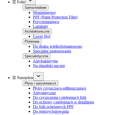
☰ Folie
Samochodowe
Wrappingowe
PPF (Paint Protection Film)
Przyciemniające
Laminaty
Architektoniczne
Cover Styl
Ploterowe
Do druku wielkoformatowego
Specialne zastosowania
Specialistyczne
Antybakteryjne
Na plandeki naczep
☰ Narzędzia
Płyny i spryskiwacze
Płyny czyszcząco-odtłuszczające
Antystatyczne
Do czyszczenia i pielęgnacji folii
Do ochrony i pielęgnacji w detailingu
Do folii ochronnych PPF
Do repozycjonowania