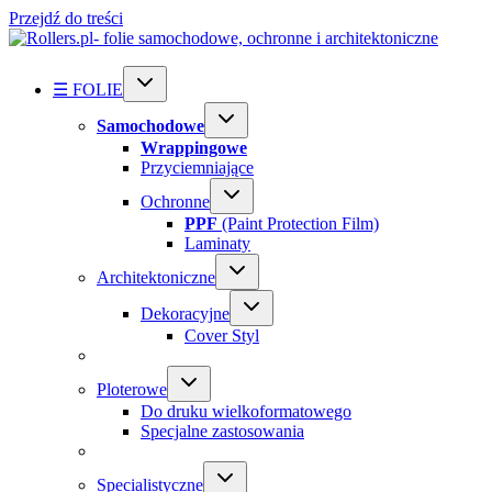
Przejdź do treści
☰ FOLIE
Samochodowe
Wrappingowe
Przyciemniające
Ochronne
PPF
(Paint Protection Film)
Laminaty
Architektoniczne
Dekoracyjne
Cover Styl
Ploterowe
Do druku wielkoformatowego
Specjalne zastosowania
Specialistyczne