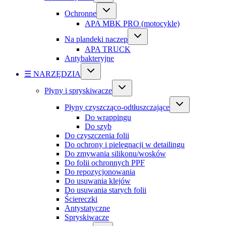
Ochronne
APA MBK PRO (motocykle)
Na plandeki naczep
APA TRUCK
Antybakteryjne
☰ NARZĘDZIA
Płyny i spryskiwacze
Płyny czyszcząco-odtłuszczające
Do wrappingu
Do szyb
Do czyszczenia folii
Do ochrony i pielęgnacji w detailingu
Do zmywania silikonu/wosków
Do folii ochronnych PPF
Do repozycjonowania
Do usuwania klejów
Do usuwania starych folii
Ściereczki
Antystatyczne
Spryskiwacze