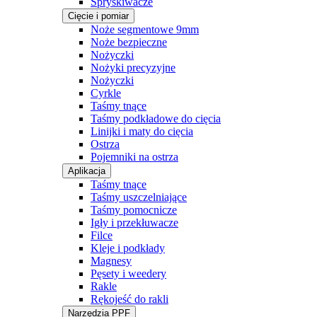
Spryskiwacze
Cięcie i pomiar
Noże segmentowe 9mm
Noże bezpieczne
Nożyczki
Nożyki precyzyjne
Nożyczki
Cyrkle
Taśmy tnące
Taśmy podkładowe do cięcia
Linijki i maty do cięcia
Ostrza
Pojemniki na ostrza
Aplikacja
Taśmy tnące
Taśmy uszczelniające
Taśmy pomocnicze
Igły i przekłuwacze
Filce
Kleje i podkłady
Magnesy
Pęsety i weedery
Rakle
Rękojeść do rakli
Narzędzia PPF