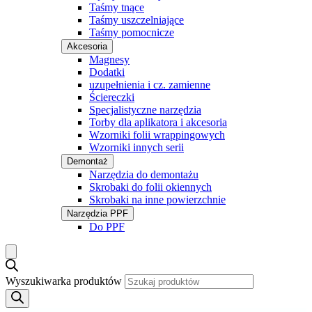
Taśmy tnące
Taśmy uszczelniające
Taśmy pomocnicze
Akcesoria
Magnesy
Dodatki
uzupełnienia i cz. zamienne
Ściereczki
Specjalistyczne narzędzia
Torby dla aplikatora i akcesoria
Wzorniki folii wrappingowych
Wzorniki innych serii
Demontaż
Narzędzia do demontażu
Skrobaki do folii okiennych
Skrobaki na inne powierzchnie
Narzędzia PPF
Do PPF
Wyszukiwarka produktów