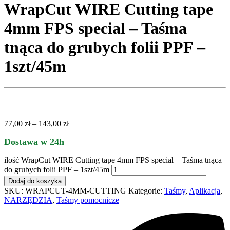
WrapCut WIRE Cutting tape
4mm FPS special – Taśma
tnąca do grubych folii PPF –
1szt/45m
77,00
zł
–
143,00
zł
Dostawa w 24h
ilość WrapCut WIRE Cutting tape 4mm FPS special – Taśma tnąca
do grubych folii PPF – 1szt/45m
Dodaj do koszyka
SKU:
WRAPCUT-4MM-CUTTING
Kategorie:
Taśmy
,
Aplikacja
,
NARZĘDZIA
,
Taśmy pomocnicze