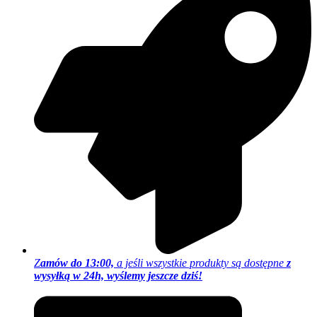
Z
amów do 13:00,
a jeśli wszystkie produkty są dostępne
z
wysyłką w 24h, wyślemy jeszcze dziś!