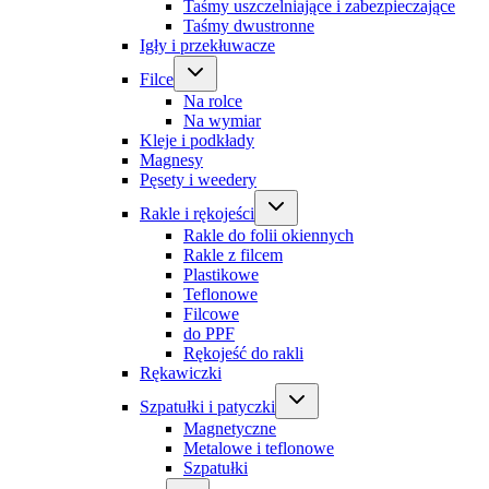
Taśmy uszczelniające i zabezpieczające
Taśmy dwustronne
Igły i przekłuwacze
Filce
Na rolce
Na wymiar
Kleje i podkłady
Magnesy
Pęsety i weedery
Rakle i rękojeści
Rakle do folii okiennych
Rakle z filcem
Plastikowe
Teflonowe
Filcowe
do PPF
Rękojeść do rakli
Rękawiczki
Szpatułki i patyczki
Magnetyczne
Metalowe i teflonowe
Szpatułki