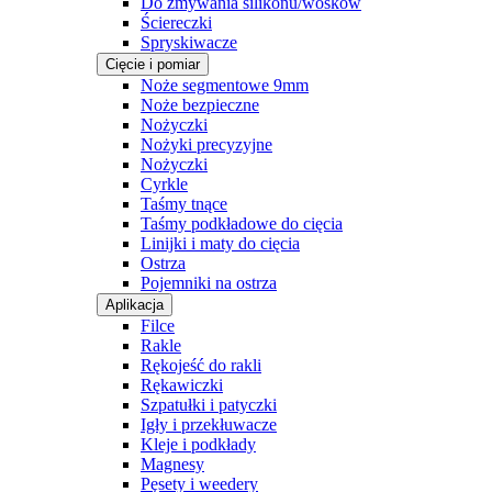
Do zmywania silikonu/wosków
Ściereczki
Spryskiwacze
Cięcie i pomiar
Noże segmentowe 9mm
Noże bezpieczne
Nożyczki
Nożyki precyzyjne
Nożyczki
Cyrkle
Taśmy tnące
Taśmy podkładowe do cięcia
Linijki i maty do cięcia
Ostrza
Pojemniki na ostrza
Aplikacja
Filce
Rakle
Rękojeść do rakli
Rękawiczki
Szpatułki i patyczki
Igły i przekłuwacze
Kleje i podkłady
Magnesy
Pęsety i weedery