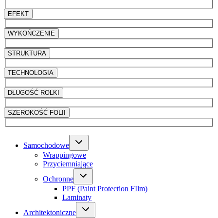
EFEKT
WYKOŃCZENIE
STRUKTURA
TECHNOLOGIA
DŁUGOŚĆ ROLKI
SZEROKOŚĆ FOLII
Samochodowe
Wrappingowe
Przyciemniające
Ochronne
PPF (Paint Protection FIlm)
Laminaty
Architektoniczne