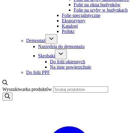
Folie na okna budynków
Folie na szyby w budynkach
Folie specjalistyczne
Ekspozytory
Katalogi
Próbki
Demontaż
Narzędzia do demontażu
Skrobaki
Do folii okiennych
Na inne powierzchnie
Do folii PPF
Wyszukiwarka produktów