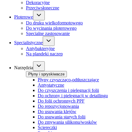
Dekoracyjne
Przeciwsłoneczne
Ploterowe
Do druku wielkoformotowego
Do wycinania ploterowego
Specialne zastosowanie
Specialistyczne
Antybakteryjne
Na plandeki naczep
Narzędzia
Płyny i spryskiwacze
Płyny czyszcząco-odtłuszczające
Antystatyczne
Do czyszczenia i pielęgnacji folii
Do ochrony i pielęgnacji w detailingu
Do folii ochronnych PPF
Do repozycjonowania
Do usuwania klejów
Do usuwania starych folii
Do zmywania silikonu/wosków
Ściereczki