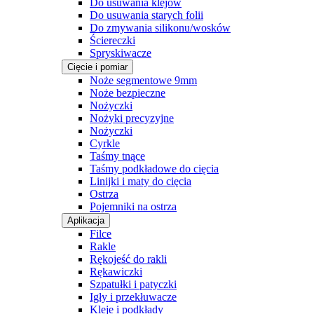
Do usuwania klejów
Do usuwania starych folii
Do zmywania silikonu/wosków
Ściereczki
Spryskiwacze
Cięcie i pomiar
Noże segmentowe 9mm
Noże bezpieczne
Nożyczki
Nożyki precyzyjne
Nożyczki
Cyrkle
Taśmy tnące
Taśmy podkładowe do cięcia
Linijki i maty do cięcia
Ostrza
Pojemniki na ostrza
Aplikacja
Filce
Rakle
Rękojeść do rakli
Rękawiczki
Szpatułki i patyczki
Igły i przekłuwacze
Kleje i podkłady