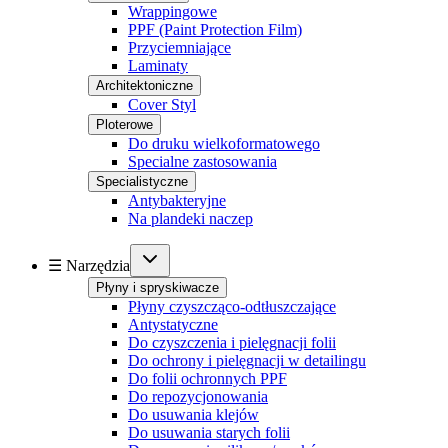
Wrappingowe
PPF (Paint Protection Film)
Przyciemniające
Laminaty
Architektoniczne
Cover Styl
Ploterowe
Do druku wielkoformatowego
Specialne zastosowania
Specialistyczne
Antybakteryjne
Na plandeki naczep
☰ Narzędzia
Płyny i spryskiwacze
Płyny czyszcząco-odtłuszczające
Antystatyczne
Do czyszczenia i pielęgnacji folii
Do ochrony i pielęgnacji w detailingu
Do folii ochronnych PPF
Do repozycjonowania
Do usuwania klejów
Do usuwania starych folii