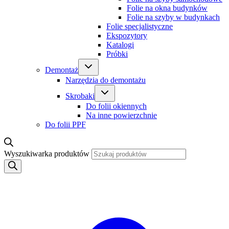
Folie na okna budynków
Folie na szyby w budynkach
Folie specjalistyczne
Ekspozytory
Katalogi
Próbki
Demontaż
Narzędzia do demontażu
Skrobaki
Do folii okiennych
Na inne powierzchnie
Do folii PPF
Wyszukiwarka produktów