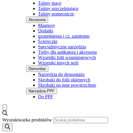
Taśmy tnące
Taśmy uszczelniające
Taśmy pomocnicze
Akcesoria
Magnesy
Dodatki
uzupełnienia i cz. zamienne
Ściereczki
Specjalistyczne narzędzia
Torby dla aplikatora i akcesoria
Wzorniki folii wrappingowych
Wzorniki innych serii
Demontaż
Narzędzia do demontażu
Skrobaki do folii okiennych
Skrobaki na inne powierzchnie
Narzędzia PPF
Do PPF
Wyszukiwarka produktów