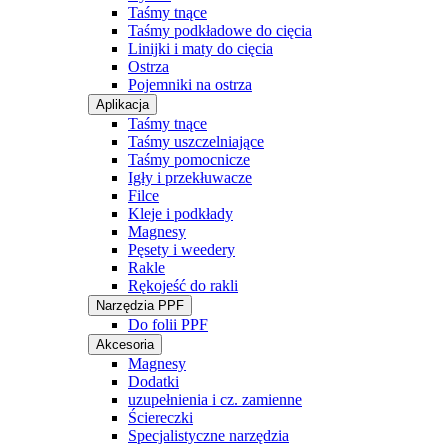
Taśmy tnące
Taśmy podkładowe do cięcia
Linijki i maty do cięcia
Ostrza
Pojemniki na ostrza
Aplikacja
Taśmy tnące
Taśmy uszczelniające
Taśmy pomocnicze
Igły i przekłuwacze
Filce
Kleje i podkłady
Magnesy
Pęsety i weedery
Rakle
Rękojeść do rakli
Narzędzia PPF
Do folii PPF
Akcesoria
Magnesy
Dodatki
uzupełnienia i cz. zamienne
Ściereczki
Specjalistyczne narzędzia