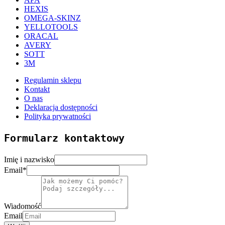
HEXIS
OMEGA-SKINZ
YELLOTOOLS
ORACAL
AVERY
SOTT
3M
Regulamin sklepu
Kontakt
O nas
Deklaracja dostępności
Polityka prywatności
Formularz kontaktowy
Imię i nazwisko
Email
*
Wiadomość
Email