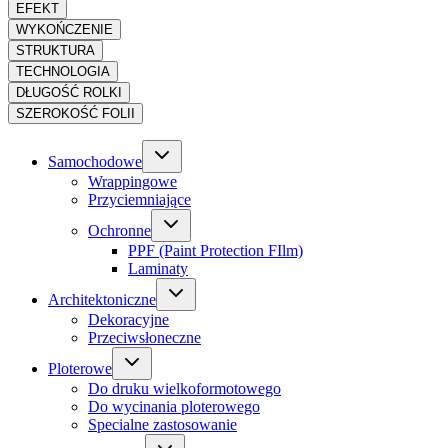
EFEKT
WYKOŃCZENIE
STRUKTURA
TECHNOLOGIA
DŁUGOŚĆ ROLKI
SZEROKOŚĆ FOLII
Samochodowe
Wrappingowe
Przyciemniające
Ochronne
PPF (Paint Protection FIlm)
Laminaty
Architektoniczne
Dekoracyjne
Przeciwsłoneczne
Ploterowe
Do druku wielkoformotowego
Do wycinania ploterowego
Specialne zastosowanie