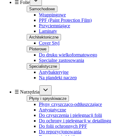
☰ Folie
Samochodowe
Wrappingowe
PPF (Paint Protection Film)
Przyciemniające
Laminaty
Architektoniczne
Cover Styl
Ploterowe
Do druku wielkoformatowego
Specialne zastosowania
Specialistyczne
Antybakteryjne
Na plandeki naczep
☰ Narzędzia
Płyny i spryskiwacze
Płyny czyszcząco-odtłuszczające
Antystatyczne
Do czyszczenia i pielęgnacji folii
Do ochrony i pielęgnacji w detailingu
Do folii ochronnych PPF
Do repozycjonowania