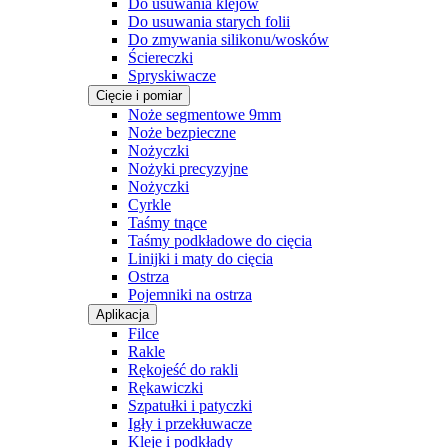
Do usuwania klejów
Do usuwania starych folii
Do zmywania silikonu/wosków
Ściereczki
Spryskiwacze
Cięcie i pomiar
Noże segmentowe 9mm
Noże bezpieczne
Nożyczki
Nożyki precyzyjne
Nożyczki
Cyrkle
Taśmy tnące
Taśmy podkładowe do cięcia
Linijki i maty do cięcia
Ostrza
Pojemniki na ostrza
Aplikacja
Filce
Rakle
Rękojeść do rakli
Rękawiczki
Szpatułki i patyczki
Igły i przekłuwacze
Kleje i podkłady