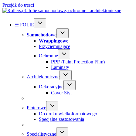
Przejdź do treści
☰ FOLIE
Samochodowe
Wrappingowe
Przyciemniające
Ochronne
PPF
(Paint Protection Film)
Laminaty
Architektoniczne
Dekoracyjne
Cover Styl
Ploterowe
Do druku wielkoformatowego
Specjalne zastosowania
Specialistyczne