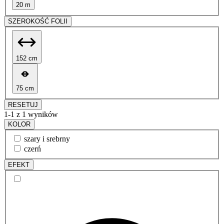
20 m
SZEROKOŚĆ FOLII
152 cm
75 cm
RESETUJ
1-1 z 1 wyników
KOLOR
szary i srebrny
czerń
EFEKT