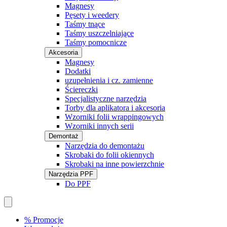
Magnesy
Pęsety i weedery
Taśmy tnące
Taśmy uszczelniające
Taśmy pomocnicze
Akcesoria
Magnesy
Dodatki
uzupełnienia i cz. zamienne
Ściereczki
Specjalistyczne narzędzia
Torby dla aplikatora i akcesoria
Wzorniki folii wrappingowych
Wzorniki innych serii
Demontaż
Narzędzia do demontażu
Skrobaki do folii okiennych
Skrobaki na inne powierzchnie
Narzędzia PPF
Do PPF
% Promocje