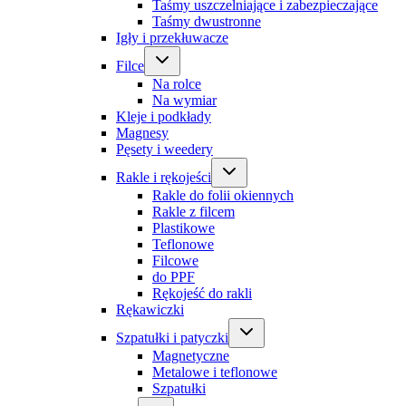
Taśmy uszczelniające i zabezpieczające
Taśmy dwustronne
Igły i przekłuwacze
Filce
Na rolce
Na wymiar
Kleje i podkłady
Magnesy
Pęsety i weedery
Rakle i rękojeści
Rakle do folii okiennych
Rakle z filcem
Plastikowe
Teflonowe
Filcowe
do PPF
Rękojeść do rakli
Rękawiczki
Szpatułki i patyczki
Magnetyczne
Metalowe i teflonowe
Szpatułki