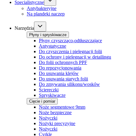
Specialistyczne
Antybakteryjne
Na plandeki naczep
Narzędzia
Płyny i spryskiwacze
Płyny czyszcząco-odtłuszczające
Antystatyczne
Do czyszczenia i pielęgnacji folii
Do ochrony i pielęgnacji w detailingu
Do folii ochronnych PPF
Do repozycjonowania
Do usuwania klejów
Do usuwania starych folii
Do zmywania silikonu/wosków
Ściereczki
Spryskiwacze
Cięcie i pomiar
Noże segmentowe 9mm
Noże bezpieczne
Nożyczki
Nożyki precyzyjne
Nożyczki
Cyrkle