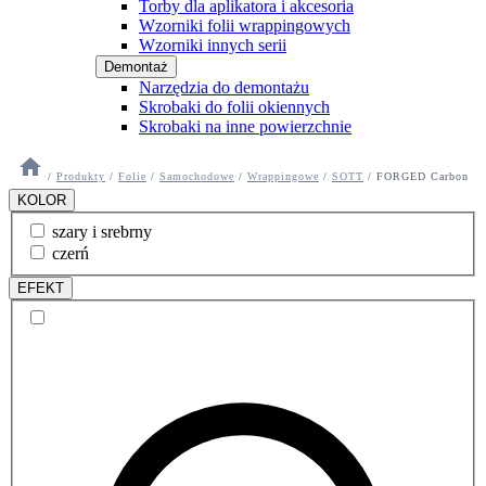
Torby dla aplikatora i akcesoria
Wzorniki folii wrappingowych
Wzorniki innych serii
Demontaż
Narzędzia do demontażu
Skrobaki do folii okiennych
Skrobaki na inne powierzchnie
/
Produkty
/
Folie
/
Samochodowe
/
Wrappingowe
/
SOTT
/
FORGED Carbon
KOLOR
szary i srebrny
czerń
EFEKT