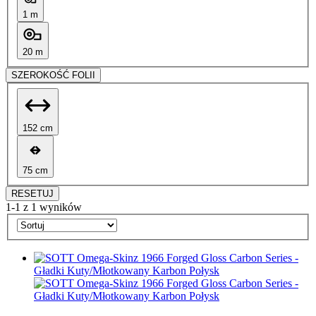
1 m
20 m
SZEROKOŚĆ FOLII
152 cm
75 cm
RESETUJ
1-1 z 1 wyników