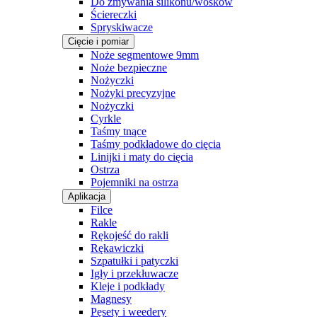
Do zmywania silikonu/wosków
Ściereczki
Spryskiwacze
Cięcie i pomiar
Noże segmentowe 9mm
Noże bezpieczne
Nożyczki
Nożyki precyzyjne
Nożyczki
Cyrkle
Taśmy tnące
Taśmy podkładowe do cięcia
Linijki i maty do cięcia
Ostrza
Pojemniki na ostrza
Aplikacja
Filce
Rakle
Rękojeść do rakli
Rękawiczki
Szpatułki i patyczki
Igły i przekłuwacze
Kleje i podkłady
Magnesy
Pęsety i weedery