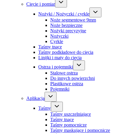
Cięcie i pomiar
Nożyki / Nożyczki / cyrkle
Noże segmentowe 9mm
Noże bezpieczne
Nożyki precyzyjne
Nożyczki
Cyrkle
Taśmy tnące
Taśmy podkładowe do cięcia
Linijki i maty do cięcia
Ostrza i pojemniki
Stalowe ostrza
Do innych powierzchni
Plastikowe ostrza
Pojemniki
Aplikacja
Taśmy
Taśmy uszczelniające
Taśmy tnące
Taśmy pomocnicze
Taśmy maskujące i pomocnicze