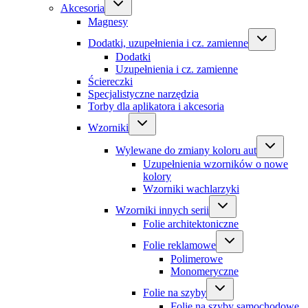
Akcesoria
Magnesy
Dodatki, uzupełnienia i cz. zamienne
Dodatki
Uzupełnienia i cz. zamienne
Ściereczki
Specjalistyczne narzędzia
Torby dla aplikatora i akcesoria
Wzorniki
Wylewane do zmiany koloru aut
Uzupełnienia wzorników o nowe
kolory
Wzorniki wachlarzyki
Wzorniki innych serii
Folie architektoniczne
Folie reklamowe
Polimerowe
Monomeryczne
Folie na szyby
Folie na szyby samochodowe