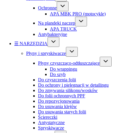
Ochronne
APA MBK PRO (motocykle)
Na plandeki naczep
APA TRUCK
Antybakteryjne
☰ NARZĘDZIA
Płyny i spryskiwacze
Płyny czyszcząco-odtłuszczające
Do wrappingu
Do szyb
Do czyszczenia folii
Do ochrony i pielęgnacji w detailingu
Do zmywania silikonu/wosków
Do folii ochronnych PPF
Do repozycjonowania
Do usuwania klejów
Do usuwania starych folii
Ściereczki
Antystatyczne
Spryskiwacze